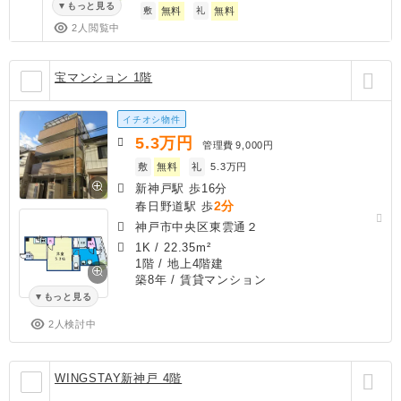
もっと見る
敷
無料
礼
無料
2人閲覧中
宝マンション 1階
イチオシ物件
5.3
万円
管理費
9,000円
敷
無料
礼
5.3万円
新神戸駅 歩16分
2分
春日野道駅 歩
神戸市中央区東雲通２
1K
/
22.35m²
1階 / 地上4階建
築8年
/ 賃貸マンション
もっと見る
2人検討中
WINGSTAY新神戸 4階