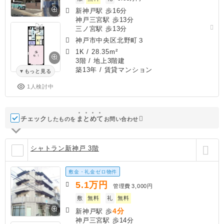
新神戸駅 歩16分
神戸三宮駅 歩13分
三ノ宮駅 歩13分
神戸市中央区北野町３
1K
/
28.35m²
3階 / 地上3階建
築13年
/ 賃貸マンション
もっと見る
1人検討中
チェック
ま
と
め
て
したものを
お問い合わせ
シャトラン新神戸 3階
敷金・礼金ゼロ物件
5.1
万円
管理費
3,000円
敷
無料
礼
無料
4分
新神戸駅 歩
神戸三宮駅 歩14分