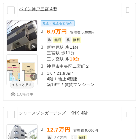
パイン神戸三宮 4階
敷金・礼金ゼロ物件
6.9
万円
管理費
5,000円
敷
無料
礼
無料
新神戸駅 歩11分
三宮駅 歩11分
10分
三ノ宮駅 歩
神戸市中央区二宮町２
1K
/
21.93m²
4階 / 地上4階建
築19年
/ 賃貸マンション
もっと見る
1人検討中
シャーメゾンガーデンズ KNK 4階
12.7
万円
管理費
9,000円
敷
2.0万円
礼
無料