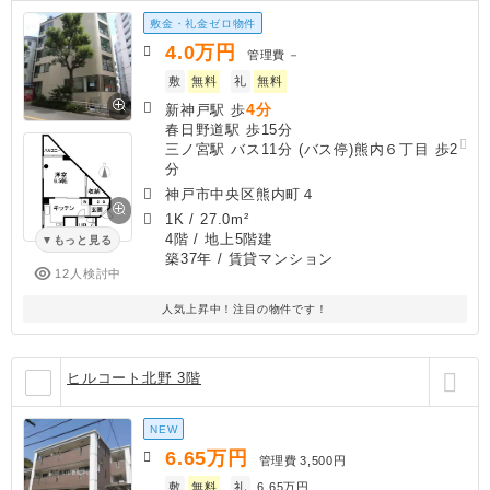
敷金・礼金ゼロ物件
4.0
万円
管理費
－
敷
無料
礼
無料
4分
新神戸駅 歩
春日野道駅 歩15分
三ノ宮駅 バス11分 (バス停)熊内６丁目 歩2
分
神戸市中央区熊内町４
1K
/
27.0m²
4階 / 地上5階建
もっと見る
築37年
/ 賃貸マンション
12人検討中
人気上昇中！注目の物件です！
ヒルコート北野 3階
NEW
6.65
万円
管理費
3,500円
敷
無料
礼
6.65万円