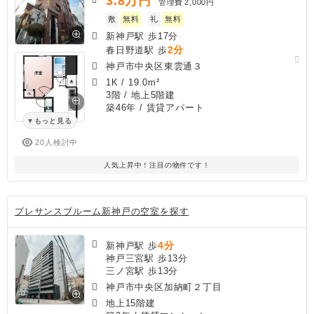
3.8
万円
管理費
2,000円
敷
無料
礼
無料
新神戸駅 歩17分
2分
春日野道駅 歩
神戸市中央区東雲通３
1K
/
19.0m²
3階 / 地上5階建
築46年
/ 賃貸アパート
もっと見る
20人検討中
人気上昇中！注目の物件です！
プレサンスブルーム新神戸の空室を探す
4分
新神戸駅 歩
神戸三宮駅 歩13分
三ノ宮駅 歩13分
神戸市中央区加納町２丁目
地上15階建