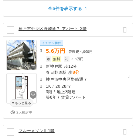
全5件を表示する
神戸市中央区野崎通７ アパート 3階
イチオシ物件
5.6
万円
管理費
4,000円
敷
無料
礼
2.8万円
新神戸駅 歩12分
8分
春日野道駅 歩
神戸市中央区野崎通７
1K
/
20.28m²
3階 / 地上3階建
築8年
/ 賃貸アパート
もっと見る
2人検討中
ブルーメゾンII 1階