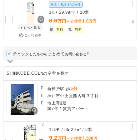
敷金・礼金ゼロ物件
1K / 29.99m² / 10階
6.6
万円
1.0
＋管理費
万円
もっと見る
敷
無料
礼
無料
2人閲覧中
チェック
ま
と
め
て
したものを
お問い合わせ
SHINKOBE COLNの空室を探す
5分
新神戸駅 歩
神戸市中央区熊内町３丁目
地上3階建
築7年
/ 賃貸アパート
1LDK / 35.29m² / 3階
9.2
万円
7,500
＋管理費
円