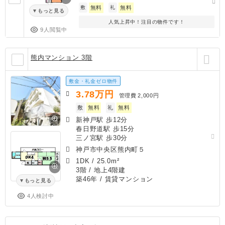
敷
無料
礼
無料
もっと見る
人気上昇中！注目の物件です！
9人閲覧中
熊内マンション 3階
敷金・礼金ゼロ物件
3.78
万円
管理費
2,000円
敷
無料
礼
無料
新神戸駅 歩12分
春日野道駅 歩15分
三ノ宮駅 歩30分
神戸市中央区熊内町５
1DK
/
25.0m²
3階 / 地上4階建
築46年
/ 賃貸マンション
もっと見る
4人検討中