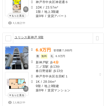
神戸市中央区神若通６
1DK
/
23.57m²
1階 / 地上3階建
築9年
/ 賃貸アパート
もっと見る
4人検討中
ユリシス新神戸 9階
6.9
万円
管理費
7,000円
敷
無料
礼
6.9万円
4分
新神戸駅 歩
三ノ宮駅 歩13分
春日野道駅 歩13分
神戸市中央区生田町１
1K
/
28.04m²
9階 / 地上9階建
築8年
/ 賃貸マンション
もっと見る
2人検討中