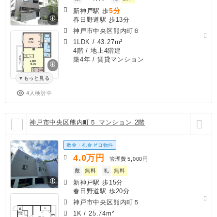
5分
新神戸駅 歩
春日野道駅 歩13分
神戸市中央区熊内町６
1LDK
/
43.27m²
4階 / 地上4階建
築4年
/ 賃貸マンション
もっと見る
4人検討中
神戸市中央区熊内町５ マンション 2階
敷金・礼金ゼロ物件
4.0
万円
管理費
5,000円
敷
無料
礼
無料
新神戸駅 歩15分
春日野道駅 歩20分
神戸市中央区熊内町５
1K
/
25.74m²