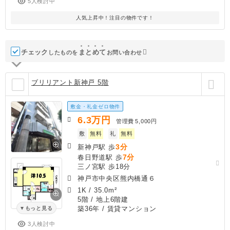
5人検討中
人気上昇中！注目の物件です！
チェック
ま
と
め
て
したものを
お問い合わせ
ブリリアント新神戸 5階
敷金・礼金ゼロ物件
6.3
万円
管理費
5,000円
敷
無料
礼
無料
3分
新神戸駅 歩
7分
春日野道駅 歩
三ノ宮駅 歩18分
神戸市中央区熊内橋通６
1K
/
35.0m²
5階 / 地上6階建
築36年
/ 賃貸マンション
もっと見る
3人検討中