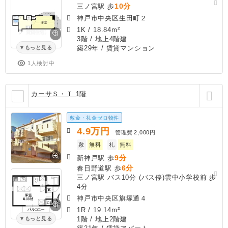
10分
三ノ宮駅 歩
神戸市中央区生田町２
1K
/
18.84m²
3階 / 地上4階建
築29年
/ 賃貸マンション
もっと見る
1人検討中
カーサＳ・Ｔ 1階
敷金・礼金ゼロ物件
4.9
万円
管理費
2,000円
敷
無料
礼
無料
9分
新神戸駅 歩
6分
春日野道駅 歩
三ノ宮駅 バス10分 (バス停)雲中小学校前 歩
4分
神戸市中央区旗塚通４
1R
/
19.14m²
1階 / 地上2階建
もっと見る