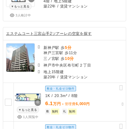
4階 / 地上5階建
築22年
/ 賃貸マンション
もっと見る
3人検討中
エステムコート三宮山手2ソアーレの空室を探す
5分
新神戸駅 歩
神戸三宮駅 歩11分
10分
三ノ宮駅 歩
神戸市中央区布引町２丁目
地上15階建
築20年
/ 賃貸マンション
敷金・礼金ゼロ物件
1K / 20.3m² / 8階
6.1
万円
6,000
＋管理費
円
もっと見る
敷
無料
礼
無料
1人閲覧中
敷金・礼金ゼロ物件