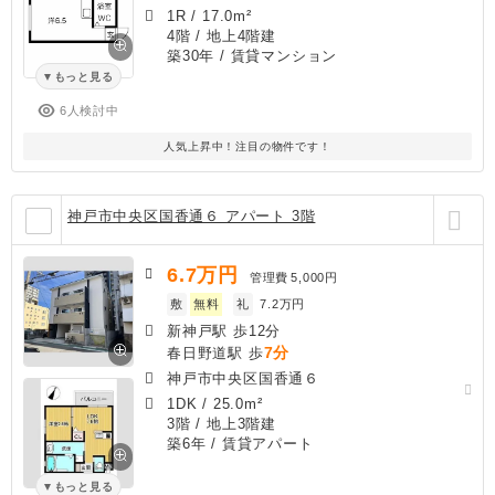
1R
/
17.0m²
4階 / 地上4階建
築30年
/ 賃貸マンション
もっと見る
6人検討中
人気上昇中！注目の物件です！
神戸市中央区国香通６ アパート 3階
6.7
万円
管理費
5,000円
敷
無料
礼
7.2万円
新神戸駅 歩12分
7分
春日野道駅 歩
神戸市中央区国香通６
1DK
/
25.0m²
3階 / 地上3階建
築6年
/ 賃貸アパート
もっと見る