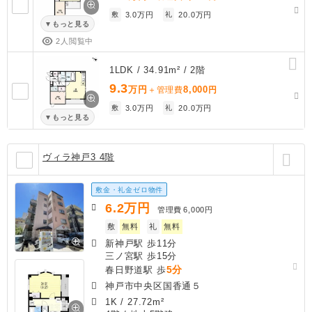
敷
3.0万円
礼
20.0万円
もっと見る
2人閲覧中
1LDK / 34.91m² / 2階
9.3
万円
8,000
＋管理費
円
敷
3.0万円
礼
20.0万円
もっと見る
ヴィラ神戸3 4階
敷金・礼金ゼロ物件
6.2
万円
管理費
6,000円
敷
無料
礼
無料
新神戸駅 歩11分
三ノ宮駅 歩15分
5分
春日野道駅 歩
神戸市中央区国香通５
1K
/
27.72m²