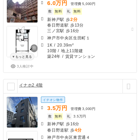
6.0
万円
管理費
5,000円
敷
無料
礼
無料
2分
新神戸駅 歩
春日野道駅 歩13分
三ノ宮駅 歩16分
神戸市中央区生田町１
1K
/
20.39m²
10階 / 地上11階建
築24年
/ 賃貸マンション
もっと見る
3人検討中
イナホ2 4階
イチオシ物件
3.5
万円
管理費
3,000円
敷
無料
礼
3.5万円
新神戸駅 歩16分
4分
春日野道駅 歩
神戸市中央区東雲通４