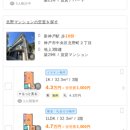
築21年
/ 賃貸アパート
3人検討中
北野マンションの空室を探す
10分
新神戸駅 歩
神戸市中央区北野町２丁目
地上3階建
築29年
/ 賃貸マンション
イチオシ物件
1K / 32.3m² / 3階
4.3
万円
3,000
＋管理費
円
もっと見る
敷
無料
礼
4.3万円
1人閲覧中
敷金・礼金ゼロ物件
1LDK / 32.3m² / 1階
4.7
万円
3,000
＋管理費
円