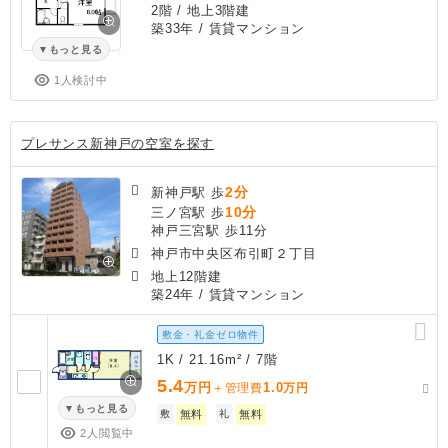
2階 / 地上3階建
築33年
/ 賃貸マンション
もっと見る
1人検討中
プレサンス新神戸の空室を探す
2分
新神戸駅 歩
10分
三ノ宮駅 歩
神戸三宮駅 歩11分
神戸市中央区布引町２丁目
地上12階建
築24年
/ 賃貸マンション
敷金・礼金ゼロ物件
1K / 21.16m² / 7階
5.4
万円
1.0
＋管理費
万円
もっと見る
敷
無料
礼
無料
2人閲覧中