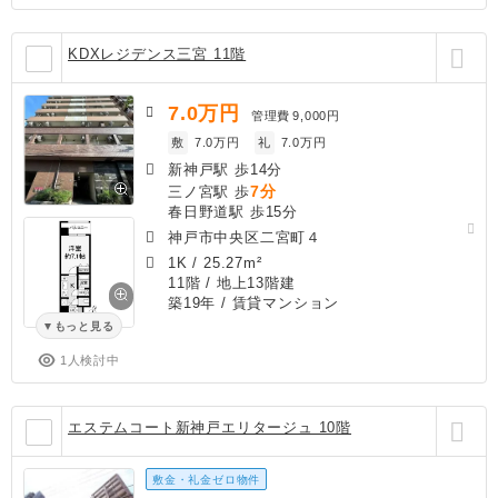
KDXレジデンス三宮 11階
7.0
万円
管理費
9,000円
敷
7.0万円
礼
7.0万円
新神戸駅 歩14分
7分
三ノ宮駅 歩
春日野道駅 歩15分
神戸市中央区二宮町４
1K
/
25.27m²
11階 / 地上13階建
築19年
/ 賃貸マンション
もっと見る
1人検討中
エステムコート新神戸エリタージュ 10階
敷金・礼金ゼロ物件