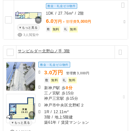
敷金・礼金ゼロ物件
1DK / 27.76m² / 2階
6.0
万円
9,000
＋管理費
円
もっと見る
敷
無料
礼
無料
3人閲覧中
サンビルダー北野山ノ手 3階
敷金・礼金ゼロ物件
3.0
万円
管理費
3,000円
敷
無料
礼
無料
8分
新神戸駅 歩
三ノ宮駅 歩15分
神戸三宮駅 歩15分
神戸市中央区北野町２
1R
/
12.11m²
3階 / 地上5階建
築61年
/ 賃貸マンション
もっと見る