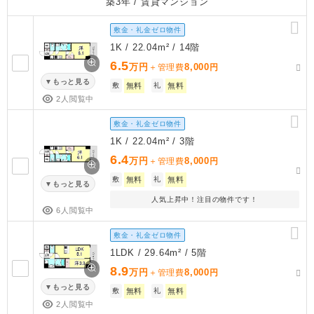
築3年
/ 賃貸マンション
敷金・礼金ゼロ物件
1K / 22.04m² / 14階
6.5
万円
8,000
＋管理費
円
もっと見る
敷
無料
礼
無料
2人閲覧中
敷金・礼金ゼロ物件
1K / 22.04m² / 3階
6.4
万円
8,000
＋管理費
円
敷
無料
礼
無料
もっと見る
人気上昇中！注目の物件です！
6人閲覧中
敷金・礼金ゼロ物件
1LDK / 29.64m² / 5階
8.9
万円
8,000
＋管理費
円
もっと見る
敷
無料
礼
無料
2人閲覧中