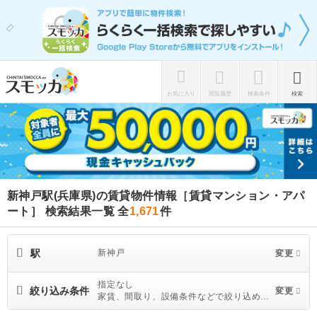
お気に入り
閲覧履歴
検索条件
検索
新神戸駅(兵庫県)の賃貸物件情報［賃貸マンション・アパ
ート］ 検索結果一覧
全
1,671
件
駅
新神戸
変更
指定なし
絞り込み条件
変更
家賃、間取り、設備条件などで絞り込めま
す