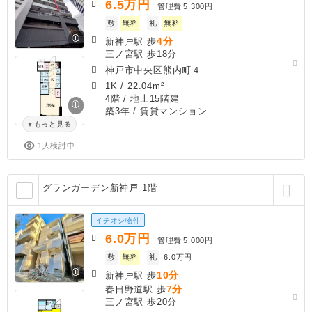
6.5
万円
管理費
5,300円
敷
無料
礼
無料
4分
新神戸駅 歩
三ノ宮駅 歩18分
神戸市中央区熊内町４
1K
/
22.04m²
4階 / 地上15階建
築3年
/ 賃貸マンション
もっと見る
1人検討中
グランガーデン新神戸 1階
イチオシ物件
6.0
万円
管理費
5,000円
敷
無料
礼
6.0万円
10分
新神戸駅 歩
7分
春日野道駅 歩
三ノ宮駅 歩20分