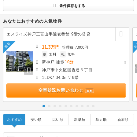
条件保存をする
あなたにおすすめの人気物件
エスライズ神戸三宮山手通壱番館 9階の賃貸
新着
新
11.3万円
管理費
7,000円
敷
無料
礼
無料
新神戸 徒歩
10分
神戸市中央区国香通６丁目
1LDK/ 34.0m²/ 9階
空室状況お問い合わせ
無料
おすすめ
安い順
広い順
新築順
駅近順
新着順