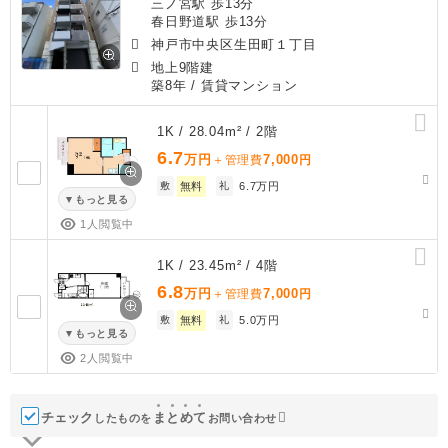
三ノ宮駅 歩13分
春日野道駅 歩13分
神戸市中央区生田町１丁目
地上9階建
築8年
/ 賃貸マンション
1K / 28.04m² / 2階
6.7
万円
7,000
＋管理費
円
敷
無料
礼
6.7万円
もっと見る
1人閲覧中
1K / 23.45m² / 4階
6.8
万円
7,000
＋管理費
円
敷
無料
礼
5.0万円
もっと見る
2人閲覧中
チェック
ま
と
め
て
したものを
お問い合わせ