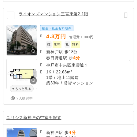
ライオンズマンション三宮東第2 1階
敷金・礼金ゼロ物件
4.3
万円
管理費
7,000円
敷
無料
礼
無料
新神戸駅 歩18分
4分
春日野道駅 歩
神戸市中央区東雲通１
1K
/
22.68m²
1階 / 地上11階建
築33年
/ 賃貸マンション
もっと見る
2人検討中
ユリシス新神戸の空室を探す
4分
新神戸駅 歩