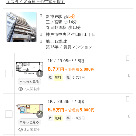
エスライズ新神戸の空室を探す
5分
新神戸駅 歩
三ノ宮駅 歩14分
春日野道駅 歩13分
神戸市中央区生田町１丁目
地上12階建
築18年
/ 賃貸マンション
1K / 29.05m² / 8階
8.7
万円
5,000
＋管理費
円
敷
無料
礼
8.7万円
もっと見る
2人閲覧中
1K / 29.88m² / 3階
6.8
万円
5,000
＋管理費
円
敷
無料
礼
6.8万円
もっと見る
3人閲覧中