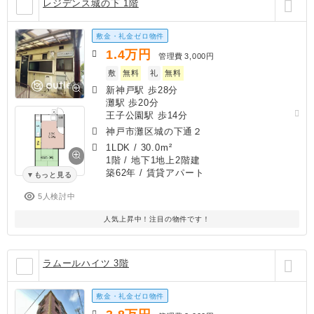
レジデンス城の下 1階
敷金・礼金ゼロ物件
1.4
万円
管理費
3,000円
敷
無料
礼
無料
新神戸駅 歩28分
灘駅 歩20分
王子公園駅 歩14分
神戸市灘区城の下通２
1LDK
/
30.0m²
1階 / 地下1地上2階建
築62年
/ 賃貸アパート
もっと見る
5人検討中
人気上昇中！注目の物件です！
ラムールハイツ 3階
敷金・礼金ゼロ物件