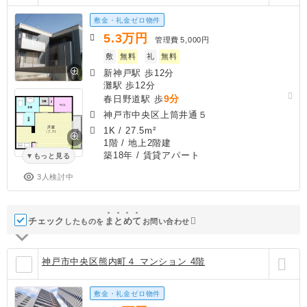
敷金・礼金ゼロ物件
5.3
万円
管理費
5,000円
敷
無料
礼
無料
新神戸駅 歩12分
灘駅 歩12分
9分
春日野道駅 歩
神戸市中央区上筒井通５
1K
/
27.5m²
1階 / 地上2階建
築18年
/ 賃貸アパート
もっと見る
3人検討中
チェック
ま
と
め
て
したものを
お問い合わせ
神戸市中央区熊内町４ マンション 4階
敷金・礼金ゼロ物件