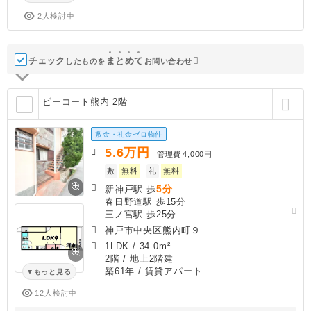
2人検討中
チェック
ま
と
め
て
したものを
お問い合わせ
ビーコート熊内 2階
敷金・礼金ゼロ物件
5.6
万円
管理費
4,000円
敷
無料
礼
無料
5分
新神戸駅 歩
春日野道駅 歩15分
三ノ宮駅 歩25分
神戸市中央区熊内町９
1LDK
/
34.0m²
2階 / 地上2階建
築61年
/ 賃貸アパート
もっと見る
12人検討中