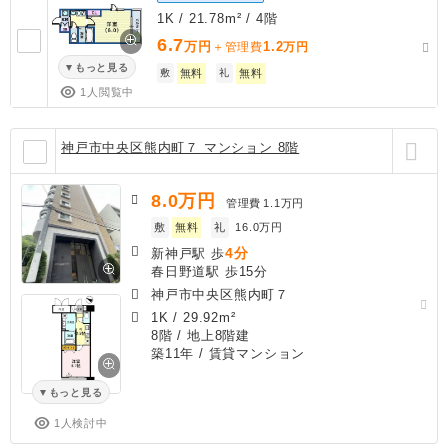
1K / 21.78m² / 4階
6.7
万円
1.2
＋管理費
万円
もっと見る
敷
無料
礼
無料
1人閲覧中
神戸市中央区熊内町７ マンション 8階
8.0
万円
管理費
1.1万円
敷
無料
礼
16.0万円
4分
新神戸駅 歩
春日野道駅 歩15分
神戸市中央区熊内町７
1K
/
29.92m²
8階 / 地上8階建
築11年
/ 賃貸マンション
もっと見る
1人検討中