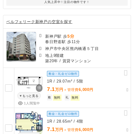
人気上昇中！注目の物件です！
ベルフェリーク新神戸の空室を探す
5分
新神戸駅 歩
春日野道駅 歩11分
神戸市中央区熊内橋通５丁目
地上9階建
築20年
/ 賃貸マンション
敷金・礼金ゼロ物件
1R / 29.07m² / 5階
7.1
万円
6,000
＋管理費
円
もっと見る
敷
無料
礼
無料
1人閲覧中
敷金・礼金ゼロ物件
1R / 28.65m² / 4階
7.1
万円
6,000
＋管理費
円