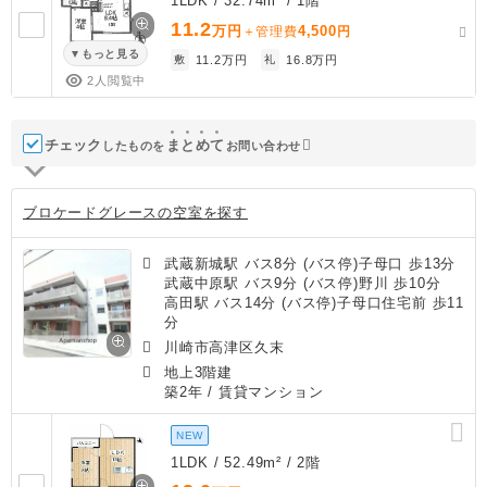
1LDK / 32.74m² / 1階
11.2
万円
4,500
＋管理費
円
もっと見る
敷
11.2万円
礼
16.8万円
2人閲覧中
チェック
ま
と
め
て
したものを
お問い合わせ
ブロケードグレースの空室を探す
武蔵新城駅 バス8分 (バス停)子母口 歩13分
武蔵中原駅 バス9分 (バス停)野川 歩10分
高田駅 バス14分 (バス停)子母口住宅前 歩11
分
川崎市高津区久末
地上3階建
築2年
/ 賃貸マンション
NEW
1LDK / 52.49m² / 2階