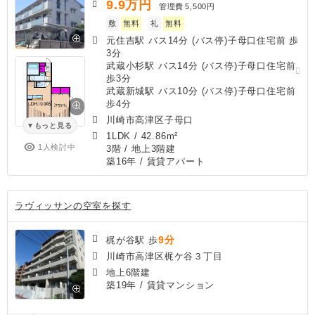
9.9
万円
管理費
5,500円
敷
無料
礼
無料
元住吉駅 バス14分 (バス停)子母口住宅前 歩
3分
武蔵小杉駅 バス14分 (バス停)子母口住宅前
歩3分
武蔵新城駅 バス10分 (バス停)子母口住宅前
歩4分
川崎市高津区子母口
もっと見る
1LDK
/
42.86m²
1人検討中
3階 / 地上3階建
築16年
/ 賃貸アパート
ラヴィッサンの空室を探す
9分
梶が谷駅 歩
川崎市高津区梶ケ谷３丁目
地上6階建
築19年
/ 賃貸マンション