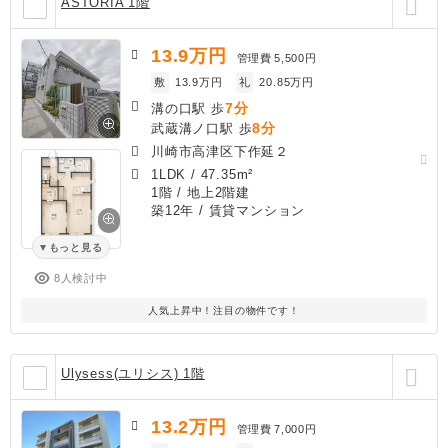
ASTORIA 1階
13.9
万円
管理費
5,500円
敷
13.9万円
礼
20.85万円
7分
溝の口駅 歩
8分
武蔵溝ノ口駅 歩
川崎市高津区下作延２
1LDK
/
47.35m²
1階 / 地上2階建
築12年
/ 賃貸マンション
もっと見る
8人検討中
人気上昇中！注目の物件です！
Ulysess(ユリシス) 1階
13.2
万円
管理費
7,000円