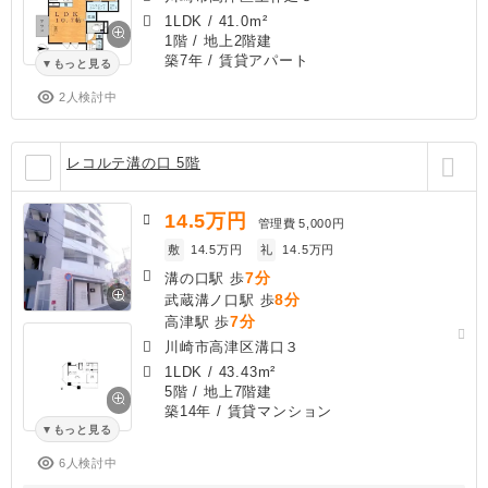
1LDK
/
41.0m²
1階 / 地上2階建
築7年
/ 賃貸アパート
もっと見る
2人検討中
レコルテ溝の口 5階
14.5
万円
管理費
5,000円
敷
14.5万円
礼
14.5万円
7分
溝の口駅 歩
8分
武蔵溝ノ口駅 歩
7分
高津駅 歩
川崎市高津区溝口３
1LDK
/
43.43m²
5階 / 地上7階建
築14年
/ 賃貸マンション
もっと見る
6人検討中