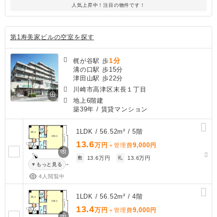
人気上昇中！注目の物件です！
第1寿美家ビルの空室を探す
1分
梶が谷駅 歩
溝の口駅 歩15分
津田山駅 歩22分
川崎市高津区末長１丁目
地上6階建
築39年
/ 賃貸マンション
1LDK / 56.52m² / 5階
13.6
万円
9,000
＋管理費
円
敷
13.6万円
礼
13.6万円
もっと見る
4人閲覧中
1LDK / 56.52m² / 4階
13.4
万円
9,000
＋管理費
円