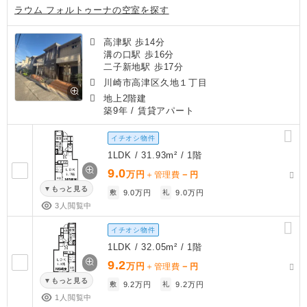
ラウム フォルトゥーナの空室を探す
高津駅 歩14分
溝の口駅 歩16分
二子新地駅 歩17分
川崎市高津区久地１丁目
地上2階建
築9年
/ 賃貸アパート
イチオシ物件
1LDK / 31.93m² / 1階
9.0
万円
－
＋管理費
円
もっと見る
敷
9.0万円
礼
9.0万円
3人閲覧中
イチオシ物件
1LDK / 32.05m² / 1階
9.2
万円
－
＋管理費
円
もっと見る
敷
9.2万円
礼
9.2万円
1人閲覧中