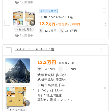
3人閲覧中
イチオシ物件
1LDK / 52.63m² / 1階
12.2
万円
7,300
＋管理費
円
もっと見る
敷
12.2万円
礼
18.3万円
3人閲覧中
ＤＡＹ ＬＩＧＨＴ1 1階
13.2
万円
管理費
7,500円
敷
13.2万円
礼
13.2万円
武蔵新城駅 歩13分
武蔵中原駅 歩20分
川崎市高津区千年
1LDK
/
41.63m²
1階 / 地上3階建
築3年
/ 賃貸マンション
もっと見る