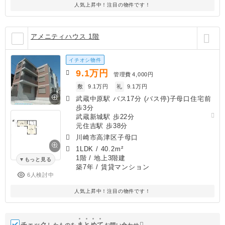
人気上昇中！注目の物件です！
アメニティハウス 1階
イチオシ物件
9.1
万円
管理費
4,000円
敷
9.1万円
礼
9.1万円
武蔵中原駅 バス17分 (バス停)子母口住宅前
歩3分
武蔵新城駅 歩22分
元住吉駅 歩38分
川崎市高津区子母口
1LDK
/
40.2m²
1階 / 地上3階建
もっと見る
築7年
/ 賃貸マンション
6人検討中
人気上昇中！注目の物件です！
チェック
ま
と
め
て
したものを
お問い合わせ