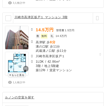
3人検討中
川崎市高津区坂戸１ マンション 3階
14.5
万円
管理費
1.5万円
敷
無料
礼
14.5万円
8分
高津駅 歩
溝の口駅 歩11分
武蔵溝ノ口駅 歩11分
川崎市高津区坂戸１
1LDK
/
42.86m²
3階 / 地上5階建
築12年
/ 賃貸マンション
もっと見る
1人検討中
ルノンの空室を探す