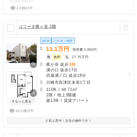
2人検討中
コリーヌ梶ヶ谷 2階
NEW
イチオシ物件
11.1
万円
管理費
3,000円
敷
無料
礼
27.75万円
梶が谷 徒歩
3分
溝の口 徒歩17分
武蔵溝ノ口 徒歩18分
川崎市高津区末長1丁目
1LDK
/
44.71m²
2階 / 地上3階建
築13年
/ 賃貸アパート
もっと見る
10人検討中
人気上昇中！注目の物件です！