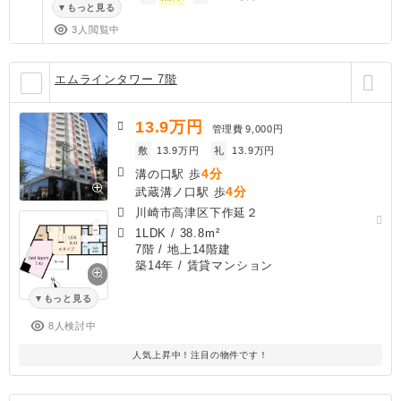
もっと見る
3人閲覧中
エムラインタワー 7階
13.9
万円
管理費
9,000円
敷
13.9万円
礼
13.9万円
4分
溝の口駅 歩
4分
武蔵溝ノ口駅 歩
川崎市高津区下作延２
1LDK
/
38.8m²
7階 / 地上14階建
築14年
/ 賃貸マンション
もっと見る
8人検討中
人気上昇中！注目の物件です！