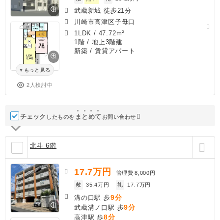
武蔵新城 徒歩21分
川崎市高津区子母口
1LDK
/
47.72m²
1階 / 地上3階建
新築
/ 賃貸アパート
もっと見る
2人検討中
チェック
ま
と
め
て
したものを
お問い合わせ
北斗 6階
17.7
万円
管理費
8,000円
敷
35.4万円
礼
17.7万円
9分
溝の口駅 歩
9分
武蔵溝ノ口駅 歩
8分
高津駅 歩