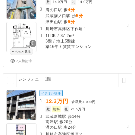
敷
14.0万円
礼
14.0万円
4分
溝の口駅 歩
5分
武蔵溝ノ口駅 歩
9分
津田山駅 歩
川崎市高津区下作延１
1LDK
/
37.2m²
3階 / 地上5階建
築16年
/ 賃貸マンション
もっと見る
2人検討中
シンフォニー 1階
イチオシ物件
12.3
万円
管理費
4,000円
敷
無料
礼
21.5万円
武蔵新城駅 歩14分
高津駅 歩20分
溝の口駅 歩24分
川崎市高津区坂戸２