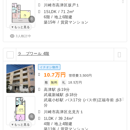
川崎市高津区坂戸１
1SLDK
/
71.2m²
6階 / 地上6階建
築15年
/ 賃貸マンション
もっと見る
3人検討中
ラ プワール 4階
イチオシ物件
10.7
万円
管理費
3,500円
敷
無料
礼
18.5万円
高津駅 歩19分
武蔵新城駅 歩18分
武蔵小杉駅 バス17分 (バス停)正福寺前 歩3
分
川崎市高津区北見方１
1LDK
/
39.24m²
4階 / 地上4階建
もっと見る
築11年
/ 賃貸マンション