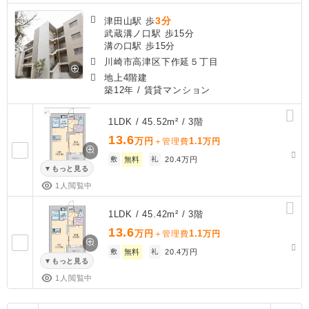
3分
津田山駅 歩
武蔵溝ノ口駅 歩15分
溝の口駅 歩15分
川崎市高津区下作延５丁目
地上4階建
築12年
/ 賃貸マンション
1LDK / 45.52m² / 3階
13.6
万円
1.1
＋管理費
万円
敷
無料
礼
20.4万円
もっと見る
1人閲覧中
1LDK / 45.42m² / 3階
13.6
万円
1.1
＋管理費
万円
敷
無料
礼
20.4万円
もっと見る
1人閲覧中