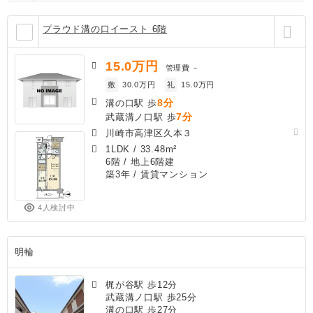
プラウド溝の口イースト 6階
15.0
万円
管理費
－
敷
30.0万円
礼
15.0万円
8分
溝の口駅 歩
7分
武蔵溝ノ口駅 歩
川崎市高津区久本３
1LDK
/
33.48m²
6階 / 地上6階建
築3年
/ 賃貸マンション
4人検討中
明輪
梶が谷駅 歩12分
武蔵溝ノ口駅 歩25分
溝の口駅 歩27分