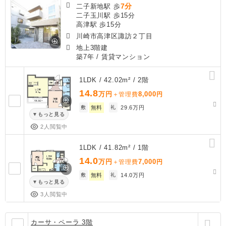
7分
二子新地駅 歩
二子玉川駅 歩15分
高津駅 歩15分
川崎市高津区諏訪２丁目
地上3階建
築7年
/ 賃貸マンション
1LDK / 42.02m² / 2階
14.8
万円
8,000
＋管理費
円
敷
無料
礼
29.6万円
もっと見る
2人閲覧中
1LDK / 41.82m² / 1階
14.0
万円
7,000
＋管理費
円
敷
無料
礼
14.0万円
もっと見る
3人閲覧中
カーサ・ペーラ 3階