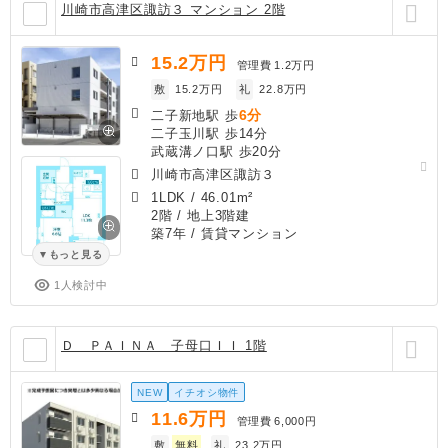
川崎市高津区諏訪３ マンション 2階
15.2
万円
管理費
1.2万円
敷
15.2万円
礼
22.8万円
6分
二子新地駅 歩
二子玉川駅 歩14分
武蔵溝ノ口駅 歩20分
川崎市高津区諏訪３
1LDK
/
46.01m²
2階 / 地上3階建
築7年
/ 賃貸マンション
もっと見る
1人検討中
Ｄ ＰＡＩＮＡ 子母口ＩＩ 1階
NEW
イチオシ物件
11.6
万円
管理費
6,000円
敷
無料
礼
23.2万円