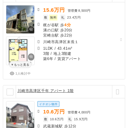
15.6
万円
管理費
8,500円
敷
無料
礼
23.4万円
4分
梶が谷駅 歩
溝の口駅 歩20分
宮崎台駅 歩22分
川崎市高津区末長１
1LDK
/
43.41m²
3階 / 地上3階建
築6年
/ 賃貸アパート
もっと見る
1人検討中
川崎市高津区千年 アパート 1階
イチオシ物件
10.6
万円
管理費
4,000円
敷
10.6万円
礼
15.9万円
武蔵新城駅 歩12分