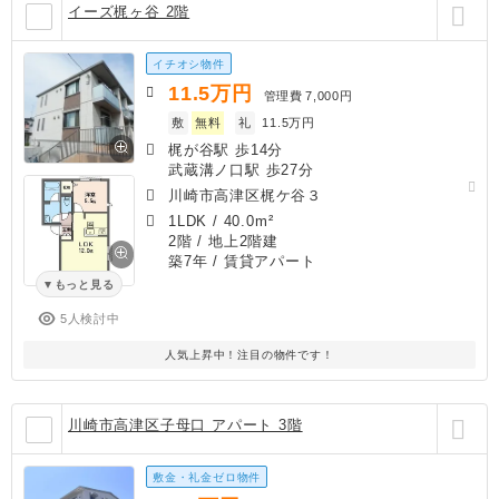
イーズ梶ヶ谷 2階
イチオシ物件
11.5
万円
管理費
7,000円
敷
無料
礼
11.5万円
梶が谷駅 歩14分
武蔵溝ノ口駅 歩27分
川崎市高津区梶ケ谷３
1LDK
/
40.0m²
2階 / 地上2階建
築7年
/ 賃貸アパート
もっと見る
5人検討中
人気上昇中！注目の物件です！
川崎市高津区子母口 アパート 3階
敷金・礼金ゼロ物件