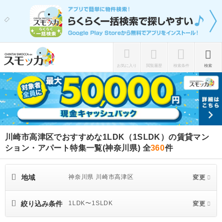
お気に入り
閲覧履歴
検索条件
検索
川崎市高津区でおすすめな1LDK（1SLDK）の賃貸マン
ション・アパート特集一覧(神奈川県)
全
360
件
地域
神奈川県 川崎市高津区
変更
絞り込み条件
1LDK〜1SLDK
変更