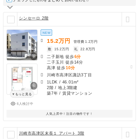
シンセーロ 2階
NEW
15.2
万円
管理費
1.2万円
敷
15.2万円
礼
22.8万円
二子新地 徒歩
6分
二子玉川 徒歩14分
高津 徒歩
10分
川崎市高津区諏訪3丁目
1LDK
/
46.01m²
2階 / 地上3階建
築7年
/ 賃貸マンション
もっと見る
6人検討中
人気上昇中！注目の物件です！
川崎市高津区末長１ アパート 3階