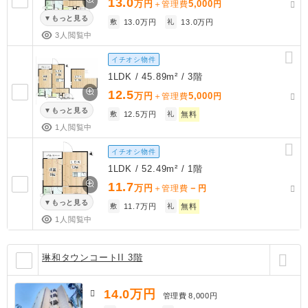
13.0
万円
5,000
＋管理費
円
もっと見る
敷
13.0万円
礼
13.0万円
3人閲覧中
イチオシ物件
1LDK / 45.89m² / 3階
12.5
万円
5,000
＋管理費
円
もっと見る
敷
12.5万円
礼
無料
1人閲覧中
イチオシ物件
1LDK / 52.49m² / 1階
11.7
万円
－
＋管理費
円
もっと見る
敷
11.7万円
礼
無料
1人閲覧中
琳和タウンコートII 3階
14.0
万円
管理費
8,000円