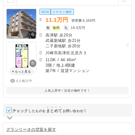
NEW
イチオシ物件
11.1
万円
管理費
6,100円
敷
無料
礼
19.5万円
高津駅 歩20分
武蔵新城駅 歩21分
二子新地駅 歩20分
川崎市高津区北見方３
1LDK
/
44.46m²
3階 / 地上4階建
築7年
/ 賃貸マンション
もっと見る
6人検討中
人気上昇中！注目の物件です！
チェック
ま
と
め
て
したものを
お問い合わせ
グランリーオの空室を探す