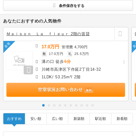
条件保存をする
あなたにおすすめの人気物件
Ｍａｉｓｏｎ Ｌａ ｆｌｅｕｒ 2階の賃貸
新着
新
17.0万円
管理費
4,700円
敷
17.0万円
礼
25.5万円
溝の口 徒歩
6分
川崎市高津区下作延2丁目14-32
1LDK/ 53.25m²/ 2階
空室状況お問い合わせ
無料
おすすめ
安い順
広い順
新築順
駅近順
新着順