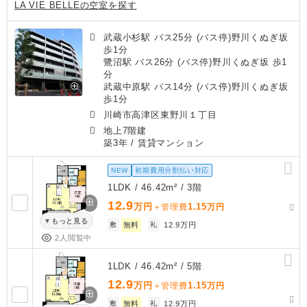
LA VIE BELLEの空室を探す
武蔵小杉駅 バス25分 (バス停)野川くぬぎ坂
歩1分
鷺沼駅 バス26分 (バス停)野川くぬぎ坂 歩1
分
武蔵中原駅 バス14分 (バス停)野川くぬぎ坂
歩1分
川崎市高津区東野川１丁目
地上7階建
築3年
/ 賃貸マンション
NEW
初期費用分割払い対応
1LDK / 46.42m² / 3階
12.9
万円
1.15
＋管理費
万円
もっと見る
敷
無料
礼
12.9万円
2人閲覧中
1LDK / 46.42m² / 5階
12.9
万円
1.15
＋管理費
万円
敷
無料
礼
12.9万円