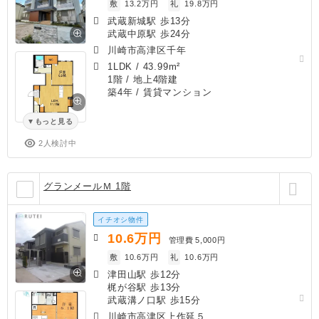
敷
13.2万円
礼
19.8万円
武蔵新城駅 歩13分
武蔵中原駅 歩24分
川崎市高津区千年
1LDK
/
43.99m²
1階 / 地上4階建
築4年
/ 賃貸マンション
もっと見る
2人検討中
グランメールＭ 1階
イチオシ物件
10.6
万円
管理費
5,000円
敷
10.6万円
礼
10.6万円
津田山駅 歩12分
梶が谷駅 歩13分
武蔵溝ノ口駅 歩15分
川崎市高津区上作延５