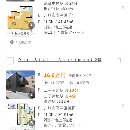
武蔵中原駅 歩24分
梶が谷駅 歩25分
川崎市高津区千年
1LDK
/
41.43m²
1階 / 地上3階建
築11年
/ 賃貸アパート
もっと見る
1人検討中
Ｏｕｒ Ｓｔｙｌｅ Ａｐａｒｔｍｅｎｔ 2階
16.0
万円
管理費
5,000円
敷
16.0万円
礼
16.0万円
10分
二子玉川駅 歩
4分
二子新地駅 歩
高津駅 歩12分
川崎市高津区瀬田
1LDK
/
50.91m²
2階 / 地上2階建
築7年
/ 賃貸アパート