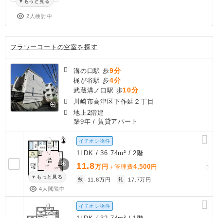
もっと見る
2人検討中
フラワーコートの空室を探す
9分
溝の口駅 歩
4分
梶が谷駅 歩
10分
武蔵溝ノ口駅 歩
川崎市高津区下作延２丁目
地上2階建
築9年
/ 賃貸アパート
イチオシ物件
1LDK / 36.74m² / 2階
11.8
万円
4,500
＋管理費
円
もっと見る
敷
11.8万円
礼
17.7万円
4人閲覧中
イチオシ物件