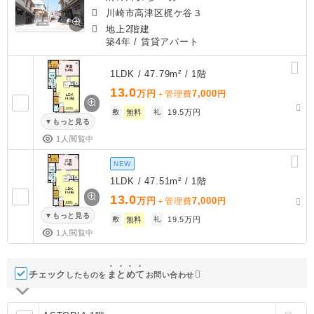
川崎市高津区梶ケ谷３
地上2階建
築4年
/ 賃貸アパート
1LDK / 47.79m² / 1階
13.0
万円
7,000
＋管理費
円
敷
無料
礼
19.5万円
もっと見る
1人閲覧中
NEW
1LDK / 47.51m² / 1階
13.0
万円
7,000
＋管理費
円
もっと見る
敷
無料
礼
19.5万円
1人閲覧中
チェック
ま
と
め
て
したものを
お問い合わせ