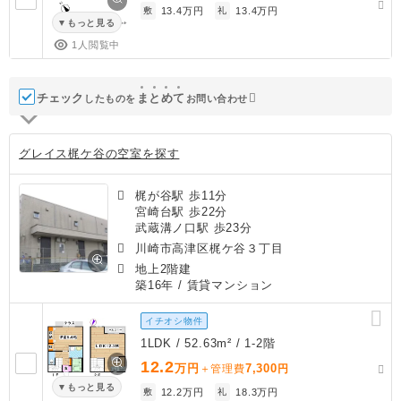
敷
13.4万円
礼
13.4万円
もっと見る
1人閲覧中
チェック
ま
と
め
て
したものを
お問い合わせ
グレイス梶ケ谷の空室を探す
梶が谷駅 歩11分
宮崎台駅 歩22分
武蔵溝ノ口駅 歩23分
川崎市高津区梶ケ谷３丁目
地上2階建
築16年
/ 賃貸マンション
イチオシ物件
1LDK / 52.63m² / 1-2階
12.2
万円
7,300
＋管理費
円
もっと見る
敷
12.2万円
礼
18.3万円