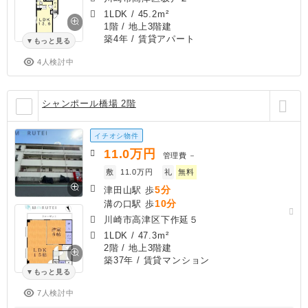
1LDK
/
45.2m²
1階 / 地上3階建
築4年
/ 賃貸アパート
もっと見る
4人検討中
シャンポール橋場 2階
イチオシ物件
11.0
万円
管理費
－
敷
11.0万円
礼
無料
5分
津田山駅 歩
10分
溝の口駅 歩
川崎市高津区下作延５
1LDK
/
47.3m²
2階 / 地上3階建
築37年
/ 賃貸マンション
もっと見る
7人検討中