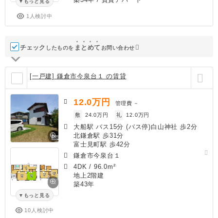
もっと見る
1人検討中
チェック
ま
と
め
て
したものを
お問い合わせ
[一戸建] 鎌倉市今泉台１ の賃貸
12.0
万円
管理費
－
敷
24.0万円
礼
12.0万円
大船駅 バス15分 (バス停)白山神社 歩2分
北鎌倉駅 歩31分
富士見町駅 歩42分
鎌倉市今泉台１
4DK
/
96.0m²
地上2階建
築43年
もっと見る
10人検討中