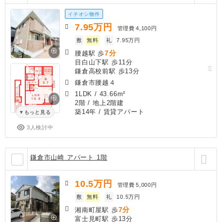
イチオシ物件
7.95
万円
管理費
4,100円
敷
無料
礼
7.95万円
7分
腰越駅 歩
目白山下駅 歩11分
鎌倉高校前駅 歩13分
鎌倉市腰越４
1LDK
/
43.66m²
2階 / 地上2階建
築14年
/ 賃貸アパート
もっと見る
3人検討中
鎌倉市山崎 アパート 1階
10.5
万円
管理費
5,000円
敷
無料
礼
10.5万円
7分
湘南町屋駅 歩
富士見町駅 歩13分