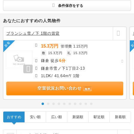
条件保存をする
あなたにおすすめの人気物件
ブランシュ雪ノ下 1階の賃貸
新着
新
15.3万円
管理費
1.15万円
敷
15.3万円
礼
15.3万円
鎌倉 徒歩
6分
鎌倉市雪ノ下1丁目2-13
1LDK/ 41.64m²/ 1階
空室状況お問い合わせ
無料
おすすめ
安い順
広い順
新築順
駅近順
新着順