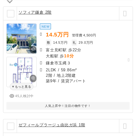
ソフィア鎌倉 2階
NEW
14.5
万円
管理費
4,500円
敷
14.5万円
礼
29.0万円
富士見町駅 歩22分
10分
大船駅 歩
鎌倉市玉縄３
2LDK
/
59.86m²
2階 / 地上2階建
築9年
/ 賃貸アパート
もっと見る
45人検討中
人気上昇中！注目の物件です！
ゼフィールプラージュ由比ガ浜 1階