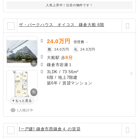
人気上昇中！注目の物件です！
ザ・パークハウス オイコス 鎌倉大船 6階
24.0
万円
管理費
－
敷
24.0万円
礼
24.0万円
8分
大船駅 歩
鎌倉市岩瀬１
3LDK
/
73.56m²
6階 / 地上7階建
築6年
/ 賃貸マンション
もっと見る
1人検討中
[一戸建] 鎌倉市西鎌倉４ の賃貸