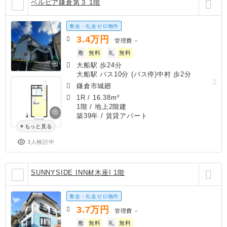
ベルピア鎌倉第３ 1階
敷金・礼金ゼロ物件
3.4
万円
管理費
－
敷
無料
礼
無料
大船駅 歩24分
大船駅 バス10分 (バス停)中村 歩2分
鎌倉市城廻
1R
/
16.38m²
1階 / 地上2階建
築39年
/ 賃貸アパート
もっと見る
3人検討中
SUNNYSIDE INN材木座I 1階
敷金・礼金ゼロ物件
3.7
万円
管理費
－
敷
無料
礼
無料