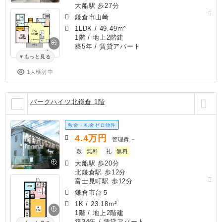
大船駅 歩27分
鎌倉市山崎
1LDK
/
49.49m²
1階 / 地上2階建
築5年
/ 賃貸アパート
もっと見る
1人検討中
パークハイツ北鎌倉 1階
敷金・礼金ゼロ物件
4.4
万円
管理費
－
敷
無料
礼
無料
大船駅 歩20分
北鎌倉駅 歩12分
富士見町駅 歩12分
鎌倉市台５
1K
/
23.18m²
1階 / 地上2階建
築34年
/ 賃貸アパート