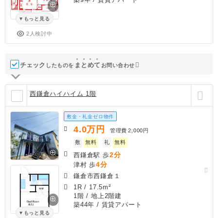
もっと見る
2人検討中
チェック
ま
と
め
て
したものを
お問い合わせ
西鎌倉ハイハイム 1階
敷金・礼金ゼロ物件
4.0
万円
管理費
2,000円
敷
無料
礼
無料
2分
西鎌倉駅 歩
4分
津村 歩
鎌倉市西鎌倉１
1R
/
17.5m²
1階 / 地上2階建
築44年
/ 賃貸アパート
もっと見る