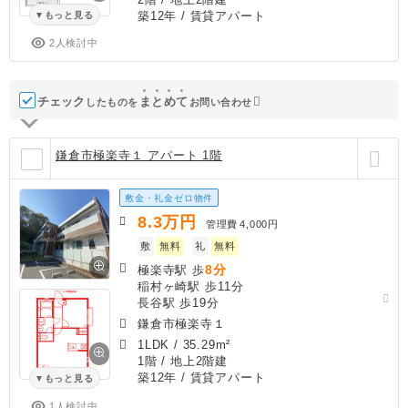
築12年
/ 賃貸アパート
もっと見る
2人検討中
チェック
ま
と
め
て
したものを
お問い合わせ
鎌倉市極楽寺１ アパート 1階
敷金・礼金ゼロ物件
8.3
万円
管理費
4,000円
敷
無料
礼
無料
8分
極楽寺駅 歩
稲村ヶ崎駅 歩11分
長谷駅 歩19分
鎌倉市極楽寺１
1LDK
/
35.29m²
1階 / 地上2階建
築12年
/ 賃貸アパート
もっと見る
1人検討中