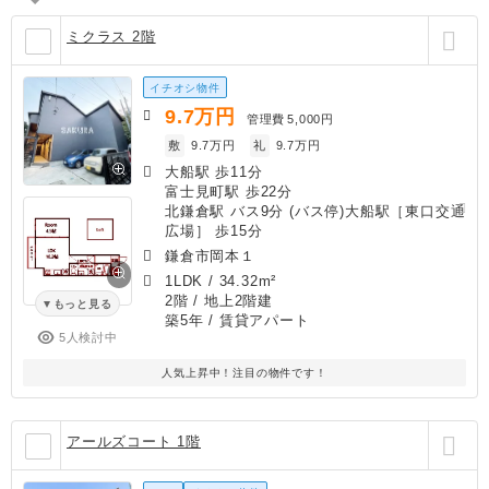
ミクラス 2階
イチオシ物件
9.7
万円
管理費
5,000円
敷
9.7万円
礼
9.7万円
大船駅 歩11分
富士見町駅 歩22分
北鎌倉駅 バス9分 (バス停)大船駅［東口交通
広場］ 歩15分
鎌倉市岡本１
1LDK
/
34.32m²
2階 / 地上2階建
もっと見る
築5年
/ 賃貸アパート
5人検討中
人気上昇中！注目の物件です！
アールズコート 1階