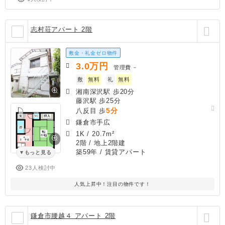
志村荘アパート 2階
敷金・礼金ゼロ物件
3.0
万円
管理費
－
敷
無料
礼
無料
湘南深沢駅 歩20分
藤沢駅 歩25分
5分
八反目 歩
鎌倉市手広
1K
/
20.7m²
2階 / 地上2階建
築59年
/ 賃貸アパート
もっと見る
23人検討中
人気上昇中！注目の物件です！
鎌倉市腰越４ アパート 2階