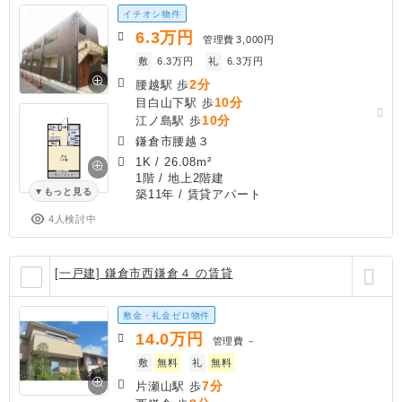
イチオシ物件
6.3
万円
管理費
3,000円
敷
6.3万円
礼
6.3万円
2分
腰越駅 歩
10分
目白山下駅 歩
10分
江ノ島駅 歩
鎌倉市腰越３
1K
/
26.08m²
1階 / 地上2階建
もっと見る
築11年
/ 賃貸アパート
4人検討中
[一戸建] 鎌倉市西鎌倉４ の賃貸
敷金・礼金ゼロ物件
14.0
万円
管理費
－
敷
無料
礼
無料
7分
片瀬山駅 歩