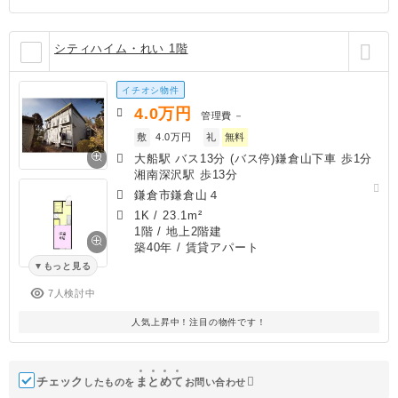
シティハイム・れい 1階
イチオシ物件
4.0
万円
管理費
－
敷
4.0万円
礼
無料
大船駅 バス13分 (バス停)鎌倉山下車 歩1分
湘南深沢駅 歩13分
鎌倉市鎌倉山４
1K
/
23.1m²
1階 / 地上2階建
築40年
/ 賃貸アパート
もっと見る
7人検討中
人気上昇中！注目の物件です！
チェック
ま
と
め
て
したものを
お問い合わせ