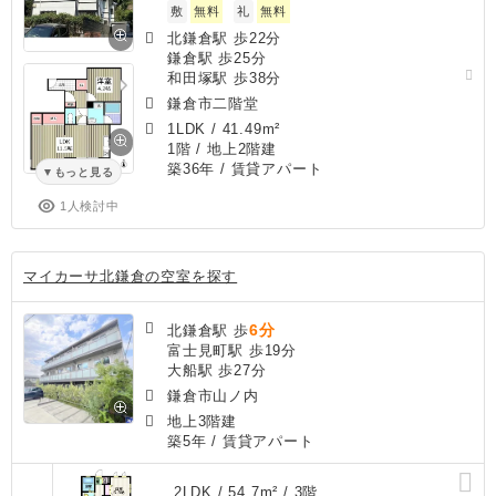
敷
無料
礼
無料
北鎌倉駅 歩22分
鎌倉駅 歩25分
和田塚駅 歩38分
鎌倉市二階堂
1LDK
/
41.49m²
1階 / 地上2階建
築36年
/ 賃貸アパート
もっと見る
1人検討中
マイカーサ北鎌倉の空室を探す
6分
北鎌倉駅 歩
富士見町駅 歩19分
大船駅 歩27分
鎌倉市山ノ内
地上3階建
築5年
/ 賃貸アパート
2LDK / 54.7m² / 3階