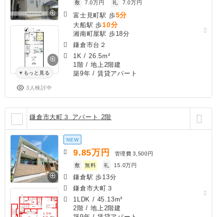
敷
7.0万円
礼
7.0万円
5分
富士見町駅 歩
10分
大船駅 歩
湘南町屋駅 歩18分
鎌倉市台２
1K
/
26.5m²
1階 / 地上2階建
築9年
/ 賃貸アパート
もっと見る
3人検討中
鎌倉市大町３ アパート 2階
NEW
9.85
万円
管理費
3,500円
敷
無料
礼
15.0万円
鎌倉駅 歩13分
鎌倉市大町３
1LDK
/
45.13m²
2階 / 地上2階建
築9年
/ 賃貸アパート