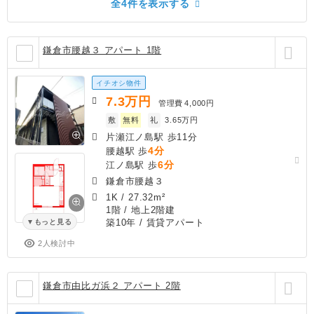
全4件を表示する
鎌倉市腰越３ アパート 1階
イチオシ物件
7.3
万円
管理費
4,000円
敷
無料
礼
3.65万円
片瀬江ノ島駅 歩11分
4分
腰越駅 歩
6分
江ノ島駅 歩
鎌倉市腰越３
1K
/
27.32m²
1階 / 地上2階建
築10年
/ 賃貸アパート
もっと見る
2人検討中
鎌倉市由比ガ浜２ アパート 2階