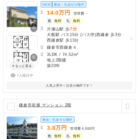
NEW
敷金・礼金ゼロ物件
14.0
万円
管理費
－
敷
無料
礼
無料
7分
片瀬山駅 歩
大船駅 バス15分 (バス停)西鎌倉 歩3分
西鎌倉駅 歩13分
鎌倉市西鎌倉４
3LDK
/
74.52m²
地上2階建
築20年
もっと見る
7人検討中
人気上昇中！注目の物件です！
鎌倉市岩瀬 マンション 2階
敷金・礼金ゼロ物件
3.8
万円
管理費
4,000円
敷
無料
礼
無料