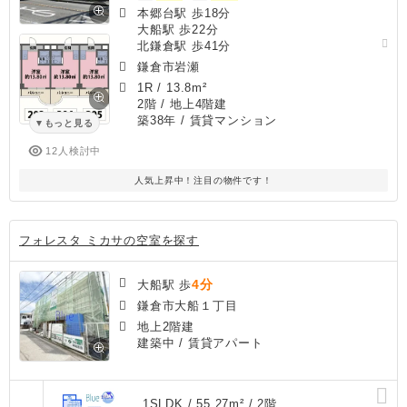
本郷台駅 歩18分
大船駅 歩22分
北鎌倉駅 歩41分
鎌倉市岩瀬
1R
/
13.8m²
2階 / 地上4階建
築38年
/ 賃貸マンション
もっと見る
12人検討中
人気上昇中！注目の物件です！
フォレスタ ミカサの空室を探す
4分
大船駅 歩
鎌倉市大船１丁目
地上2階建
建築中
/ 賃貸アパート
1SLDK / 55.27m² / 2階