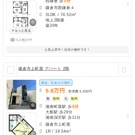
3分
西鎌倉 歩
鎌倉市西鎌倉４
3LDK
/
74.52m²
地上2階建
築20年
もっと見る
5人検討中
人気上昇中！注目の物件です！
鎌倉市上町屋 アパート 2階
敷金・礼金ゼロ物件
5.8
万円
管理費
4,000円
敷
無料
礼
無料
3分
湘南町屋駅 歩
大船駅 歩29分
湘南深沢駅 歩11分
鎌倉市上町屋
1R
/
19.54m²