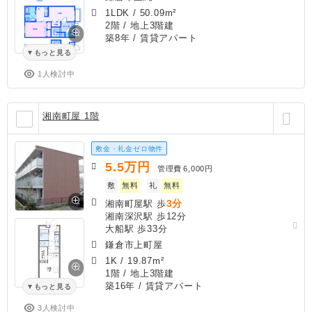
1LDK
/
50.09m²
2階 / 地上3階建
築8年
/ 賃貸アパート
もっと見る
1人検討中
湘南町屋 1階
敷金・礼金ゼロ物件
5.5
万円
管理費
6,000円
敷
無料
礼
無料
3分
湘南町屋駅 歩
湘南深沢駅 歩12分
大船駅 歩33分
鎌倉市上町屋
1K
/
19.87m²
1階 / 地上3階建
築16年
/ 賃貸アパート
もっと見る
3人検討中