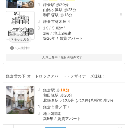
鎌倉駅 歩20分
由比ヶ浜駅 歩23分
和田塚駅 歩18分
鎌倉市材木座４
1K
/
5.02m²
1階 / 地上2階建
築26年
/ 賃貸アパート
もっと見る
5人検討中
人気上昇中！注目の物件です！
鎌倉雪の下 オートロックアパート・デザイナーズ仕様！
10分
鎌倉駅 歩
和田塚駅 歩20分
北鎌倉駅 バス8分 (バス停)八幡宮 歩3分
鎌倉市雪ノ下１
地上3階建
築5年
/ 賃貸アパート