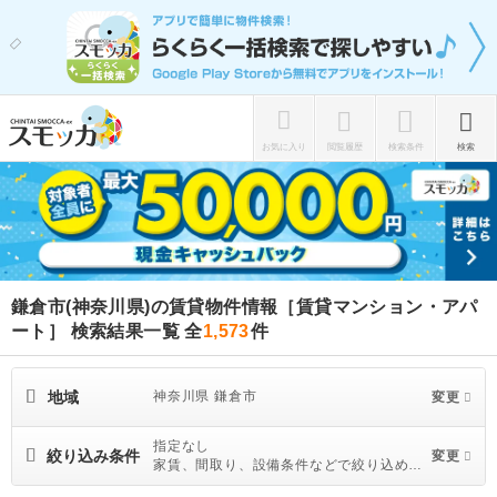
お気に入り
閲覧履歴
検索条件
検索
鎌倉市(神奈川県)の賃貸物件情報［賃貸マンション・アパ
ート］ 検索結果一覧
全
1,573
件
地域
神奈川県 鎌倉市
変更
指定なし
絞り込み条件
変更
家賃、間取り、設備条件などで絞り込めま
す