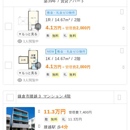
築39年
/ 賃貸アパート
敷金・礼金ゼロ物件
1R / 14.67m² / 2階
4.1
万円
2,000
＋管理費
円
もっと見る
敷
無料
礼
無料
1人閲覧中
NEW
敷金・礼金ゼロ物件
1K / 14.67m² / 2階
4.1
万円
2,000
＋管理費
円
もっと見る
敷
無料
礼
無料
3人閲覧中
鎌倉市腰越３ マンション 4階
11.3
万円
管理費
7,400円
敷
無料
礼
11.3万円
4分
腰越駅 歩