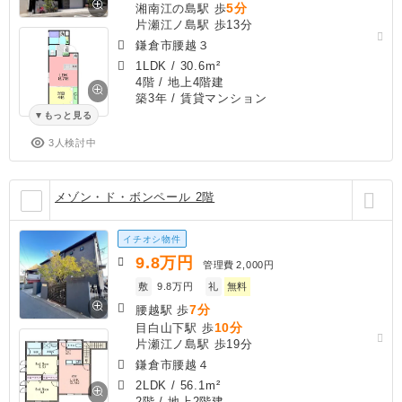
5分
湘南江の島駅 歩
片瀬江ノ島駅 歩13分
鎌倉市腰越３
1LDK
/
30.6m²
4階 / 地上4階建
築3年
/ 賃貸マンション
もっと見る
3人検討中
メゾン・ド・ボンペール 2階
イチオシ物件
9.8
万円
管理費
2,000円
敷
9.8万円
礼
無料
7分
腰越駅 歩
10分
目白山下駅 歩
片瀬江ノ島駅 歩19分
鎌倉市腰越４
2LDK
/
56.1m²
2階 / 地上2階建