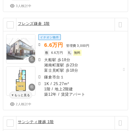
3人検討中
フレンズ鎌倉 1階
イチオシ物件
6.6
万円
管理費
3,000円
敷
6.6万円
礼
無料
大船駅 歩18分
湘南町屋駅 歩23分
富士見町駅 歩18分
鎌倉市台１
1K
/
25.27m²
1階 / 地上2階建
築12年
/ 賃貸アパート
もっと見る
2人検討中
サンシティ腰越 1階