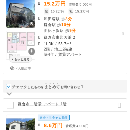
15.2
万円
管理費
5,000円
敷
15.2万円
礼
15.2万円
3分
和田塚駅 歩
10分
鎌倉駅 歩
9分
由比ヶ浜駅 歩
鎌倉市由比ガ浜２
1LDK
/
53.7m²
2階 / 地上2階建
築4年
/ 賃貸アパート
もっと見る
2人検討中
チェック
ま
と
め
て
したものを
お問い合わせ
鎌倉市二階堂 アパート 1階
敷金・礼金ゼロ物件
8.6
万円
管理費
4,000円