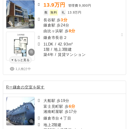
13.9
万円
管理費
9,000円
敷
無料
礼
13.9万円
3分
長谷駅 歩
鎌倉駅 歩24分
8分
由比ヶ浜駅 歩
鎌倉市長谷２
1LDK
/
42.93m²
1階 / 地上3階建
築4年
/ 賃貸マンション
もっと見る
1人検討中
Rー鎌倉の空室を探す
大船駅 歩19分
6分
富士見町駅 歩
湘南町屋駅 歩17分
鎌倉市台４丁目
地上2階建