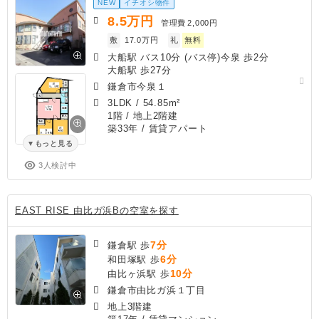
NEW
イチオシ物件
8.5
万円
管理費
2,000円
敷
17.0万円
礼
無料
大船駅 バス10分 (バス停)今泉 歩2分
大船駅 歩27分
鎌倉市今泉１
3LDK
/
54.85m²
1階 / 地上2階建
築33年
/ 賃貸アパート
もっと見る
3人検討中
EAST RISE 由比ガ浜Bの空室を探す
7分
鎌倉駅 歩
6分
和田塚駅 歩
10分
由比ヶ浜駅 歩
鎌倉市由比ガ浜１丁目
地上3階建