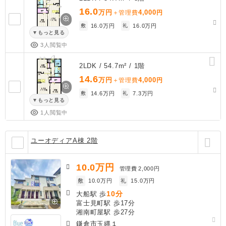
16.0
万円
4,000
＋管理費
円
敷
16.0万円
礼
16.0万円
もっと見る
3人閲覧中
2LDK / 54.7m² / 1階
14.6
万円
4,000
＋管理費
円
敷
14.6万円
礼
7.3万円
もっと見る
1人閲覧中
ユーオディアA棟 2階
10.0
万円
管理費
2,000円
敷
10.0万円
礼
15.0万円
10分
大船駅 歩
富士見町駅 歩17分
湘南町屋駅 歩27分
鎌倉市玉縄１