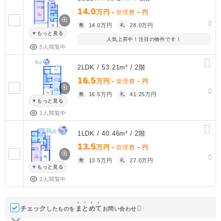
14.0
万円
－
＋管理費
円
敷
14.0万円
礼
28.0万円
もっと見る
人気上昇中！注目の物件です！
5人閲覧中
2LDK / 53.21m² / 2階
16.5
万円
－
＋管理費
円
敷
16.5万円
礼
41.25万円
もっと見る
1人閲覧中
1LDK / 40.46m² / 2階
13.5
万円
－
＋管理費
円
敷
13.5万円
礼
27.0万円
もっと見る
2人閲覧中
チェック
ま
と
め
て
したものを
お問い合わせ