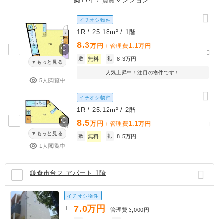
築17年
/ 賃貸マンション
イチオシ物件
1R / 25.18m² / 1階
8.3
万円
1.1
＋管理費
万円
敷
無料
礼
8.3万円
もっと見る
人気上昇中！注目の物件です！
5人閲覧中
イチオシ物件
1R / 25.12m² / 2階
8.5
万円
1.1
＋管理費
万円
もっと見る
敷
無料
礼
8.5万円
1人閲覧中
鎌倉市台２ アパート 1階
イチオシ物件
7.0
万円
管理費
3,000円