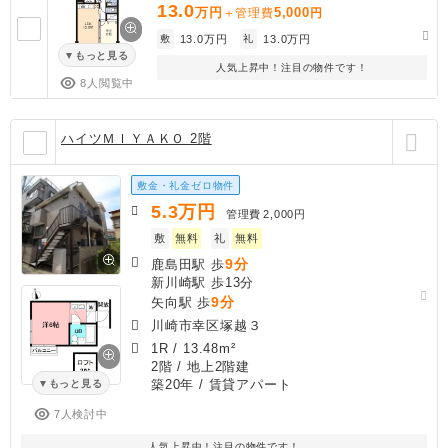
13.0
万円
5,000
＋管理費
円
敷
13.0万円
礼
13.0万円
もっと見る
人気上昇中！注目の物件です！
8人閲覧中
ハイツＭＩＹＡＫＯ 2階
敷金・礼金ゼロ物件
5.3
万円
管理費
2,000円
敷
無料
礼
無料
9分
鹿島田駅 歩
新川崎駅 歩13分
9分
矢向駅 歩
川崎市幸区塚越３
1R
/
13.48m²
2階 / 地上2階建
築20年
/ 賃貸アパート
もっと見る
7人検討中
人気上昇中！注目の物件です！