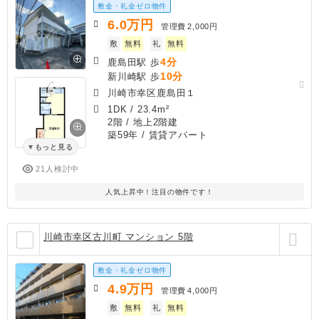
敷金・礼金ゼロ物件
6.0
万円
管理費
2,000円
敷
無料
礼
無料
4分
鹿島田駅 歩
10分
新川崎駅 歩
川崎市幸区鹿島田１
1DK
/
23.4m²
2階 / 地上2階建
築59年
/ 賃貸アパート
もっと見る
21人検討中
人気上昇中！注目の物件です！
川崎市幸区古川町 マンション 5階
敷金・礼金ゼロ物件
4.9
万円
管理費
4,000円
敷
無料
礼
無料