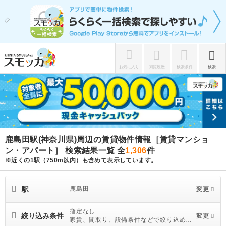
お気に入り
閲覧履歴
検索条件
検索
鹿島田駅(神奈川県)周辺の賃貸物件情報［賃貸マンショ
ン・アパート］ 検索結果一覧
全
1,306
件
※近くの1駅（750m以内）も含めて表示しています。
駅
鹿島田
変更
指定なし
絞り込み条件
変更
家賃、間取り、設備条件などで絞り込めま