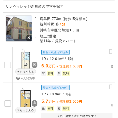
サンヴィレッジ新川崎の空室を探す
鹿島田 773m (徒歩15分相当)
7分
新川崎駅 歩
川崎市幸区北加瀬１丁目
地上2階建
築11年
/ 賃貸アパート
敷金・礼金ゼロ物件
1R / 12.61m² / 1階
6.0
万円
3,500
＋管理費
円
もっと見る
敷
無料
礼
無料
4人閲覧中
敷金・礼金ゼロ物件
1R / 18.9m² / 1階
5.7
万円
3,500
＋管理費
円
敷
無料
礼
無料
もっと見る
人気上昇中！注目の物件です！