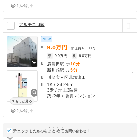
1人検討中
アルモニ 3階
NEW
9.0
万円
管理費
6,000円
敷
9.0万円
礼
9.0万円
10分
鹿島田駅 歩
5分
新川崎駅 歩
川崎市幸区北加瀬１
1K
/
28.24m²
3階 / 地上3階建
築23年
/ 賃貸マンション
もっと見る
2人検討中
チェック
ま
と
め
て
したものを
お問い合わせ