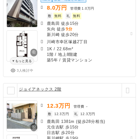
8.0
万円
管理費
1.0万円
敷
無料
礼
無料
鹿島田 徒歩15分
矢向 徒歩
9分
新川崎 徒歩20分
川崎市幸区塚越2丁目
1K
/
22.68m²
1階 / 地上8階建
築5年
/ 賃貸マンション
もっと見る
3人検討中
ジョイアネックス 2階
12.3
万円
管理費
－
敷
12.3万円
礼
12.3万円
鹿島田 1381m (徒歩28分相当)
元住吉駅 歩15分
日吉駅 歩20分
新川崎駅 歩19分