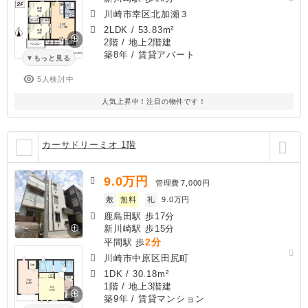
川崎市幸区北加瀬３
2LDK
/
53.83m²
2階 / 地上2階建
築8年
/ 賃貸アパート
もっと見る
5人検討中
人気上昇中！注目の物件です！
カーサドリーミオ 1階
9.0
万円
管理費
7,000円
敷
無料
礼
9.0万円
鹿島田駅 歩17分
新川崎駅 歩15分
2分
平間駅 歩
川崎市中原区田尻町
1DK
/
30.18m²
1階 / 地上3階建
築9年
/ 賃貸マンション