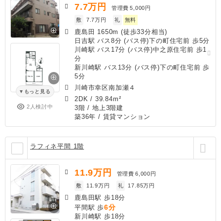
7.7
万円
管理費
5,000円
敷
7.7万円
礼
無料
鹿島田 1650m (徒歩33分相当)
日吉駅 バス8分 (バス停)下の町住宅前 歩5分
川崎駅 バス17分 (バス停)中之原住宅前 歩1
分
新川崎駅 バス13分 (バス停)下の町住宅前 歩
5分
川崎市幸区南加瀬４
もっと見る
2DK
/
39.84m²
2人検討中
3階 / 地上3階建
築36年
/ 賃貸マンション
ラフィネ平間 1階
11.9
万円
管理費
6,000円
敷
11.9万円
礼
17.85万円
鹿島田駅 歩18分
6分
平間駅 歩
新川崎駅 歩18分