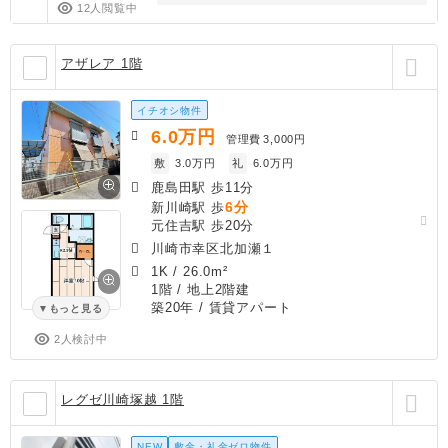
12人閲覧中
アザレア 1階
イチオシ物件
6.0
万円
管理費
3,000円
敷
3.0万円
礼
6.0万円
鹿島田駅 歩11分
6分
新川崎駅 歩
元住吉駅 歩20分
川崎市幸区北加瀬１
1K
/
26.0m²
1階 / 地上2階建
築20年
/ 賃貸アパート
もっと見る
2人検討中
レグゼ川崎塚越 1階
NEW
敷金・礼金ゼロ物件