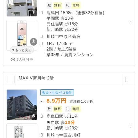
敷
無料
礼
無料
鹿島田 1598m (徒歩32分相当)
平間駅 歩13分
元住吉駅 歩15分
新川崎駅 歩22分
川崎市中原区苅宿
1R
/
17.35m²
2階 / 地上5階建
もっと見る
築38年
/ 賃貸マンション
3人検討中
MAXIV新川崎 2階
敷金・礼金ゼロ物件
8.9
万円
管理費
1.0万円
敷
無料
礼
無料
鹿島田駅 歩11分
10分
矢向駅 歩
新川崎駅 歩20分
川崎市幸区古川町