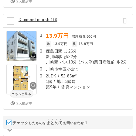
2人検討中
Diamond marsh 1階
13.9
万円
管理費
5,500円
敷
13.9万円
礼
13.9万円
鹿島田駅 歩26分
新川崎駅 歩22分
川崎駅 バス13分 (バス停)栗田病院前 歩2分
川崎市幸区小倉５
2LDK
/
52.85m²
1階 / 地上3階建
築9年
/ 賃貸マンション
もっと見る
2人検討中
チェック
ま
と
め
て
したものを
お問い合わせ