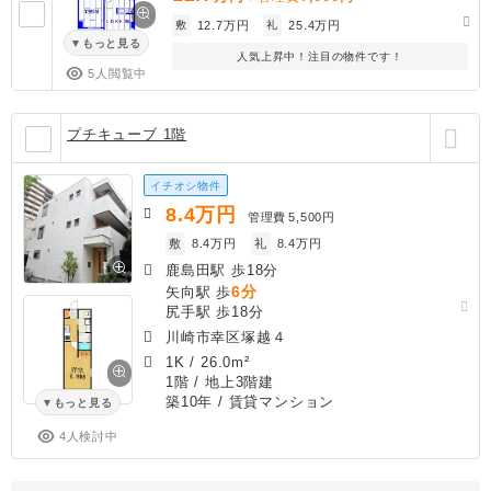
敷
12.7万円
礼
25.4万円
もっと見る
人気上昇中！注目の物件です！
5人閲覧中
プチキューブ 1階
イチオシ物件
8.4
万円
管理費
5,500円
敷
8.4万円
礼
8.4万円
鹿島田駅 歩18分
6分
矢向駅 歩
尻手駅 歩18分
川崎市幸区塚越４
1K
/
26.0m²
1階 / 地上3階建
築10年
/ 賃貸マンション
もっと見る
4人検討中