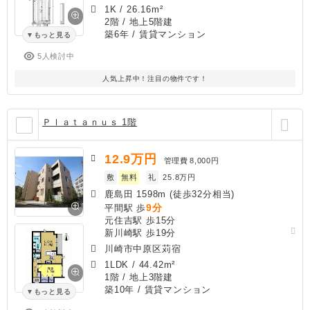
1K
/
26.16m²
2階 / 地上5階建
築6年
/ 賃貸マンション
もっと見る
5人検討中
人気上昇中！注目の物件です！
Ｐｌａｔａｎｕｓ 1階
12.9
万円
管理費
8,000円
敷
無料
礼
25.8万円
鹿島田 1598m (徒歩32分相当)
9分
平間駅 歩
元住吉駅 歩15分
新川崎駅 歩19分
川崎市中原区苅宿
1LDK
/
44.42m²
1階 / 地上3階建
築10年
/ 賃貸マンション
もっと見る