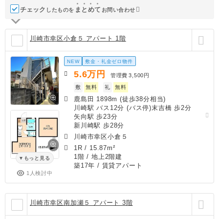
チェック
ま
と
め
て
したものを
お問い合わせ
川崎市幸区小倉５ アパート 1階
NEW
敷金・礼金ゼロ物件
5.6
万円
管理費
3,500円
敷
無料
礼
無料
鹿島田 1898m (徒歩38分相当)
川崎駅 バス12分 (バス停)末吉橋 歩2分
矢向駅 歩23分
新川崎駅 歩28分
川崎市幸区小倉５
1R
/
15.87m²
1階 / 地上2階建
もっと見る
築17年
/ 賃貸アパート
1人検討中
川崎市幸区南加瀬５ アパート 3階