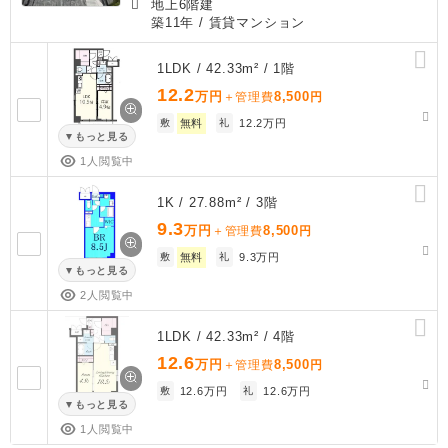
地上6階建
築11年
/ 賃貸マンション
1LDK / 42.33m² / 1階
12.2
万円
8,500
＋管理費
円
敷
無料
礼
12.2万円
もっと見る
1人閲覧中
1K / 27.88m² / 3階
9.3
万円
8,500
＋管理費
円
敷
無料
礼
9.3万円
もっと見る
2人閲覧中
1LDK / 42.33m² / 4階
12.6
万円
8,500
＋管理費
円
敷
12.6万円
礼
12.6万円
もっと見る
1人閲覧中