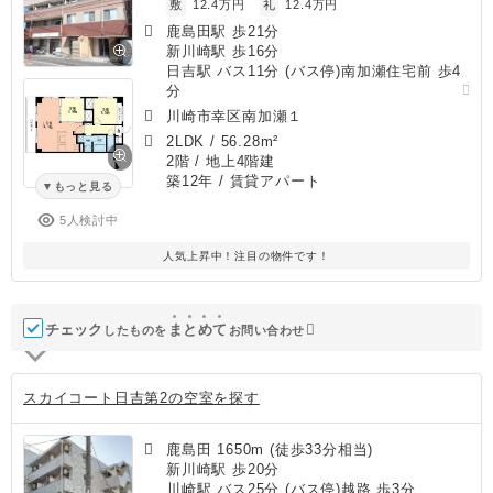
敷
12.4万円
礼
12.4万円
鹿島田駅 歩21分
新川崎駅 歩16分
日吉駅 バス11分 (バス停)南加瀬住宅前 歩4
分
川崎市幸区南加瀬１
2LDK
/
56.28m²
2階 / 地上4階建
築12年
/ 賃貸アパート
もっと見る
5人検討中
人気上昇中！注目の物件です！
チェック
ま
と
め
て
したものを
お問い合わせ
スカイコート日吉第2の空室を探す
鹿島田 1650m (徒歩33分相当)
新川崎駅 歩20分
川崎駅 バス25分 (バス停)越路 歩3分