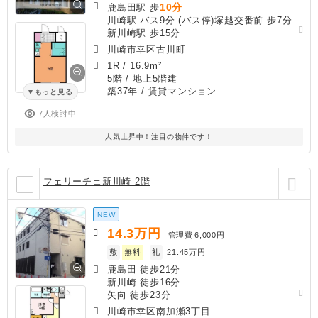
10分
鹿島田駅 歩
川崎駅 バス9分 (バス停)塚越交番前 歩7分
新川崎駅 歩15分
川崎市幸区古川町
1R
/
16.9m²
5階 / 地上5階建
築37年
/ 賃貸マンション
もっと見る
7人検討中
人気上昇中！注目の物件です！
フェリーチェ新川崎 2階
NEW
14.3
万円
管理費
6,000円
敷
無料
礼
21.45万円
鹿島田 徒歩21分
新川崎 徒歩16分
矢向 徒歩23分
川崎市幸区南加瀬3丁目