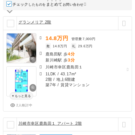
チェック
ま
と
め
て
したものを
お問い合わせ
グランメリア 2階
14.8
万円
管理費
7,000円
敷
14.8万円
礼
29.6万円
4分
鹿島田駅 歩
3分
新川崎駅 歩
川崎市幸区鹿島田１
1LDK
/
43.17m²
2階 / 地上6階建
築7年
/ 賃貸マンション
もっと見る
2人検討中
川崎市幸区鹿島田１ アパート 2階