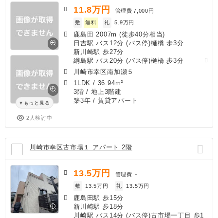
11.8
万円
管理費
7,000円
敷
無料
礼
5.9万円
鹿島田 2007m (徒歩40分相当)
日吉駅 バス12分 (バス停)樋橋 歩3分
新川崎駅 歩27分
綱島駅 バス20分 (バス停)樋橋 歩3分
川崎市幸区南加瀬５
1LDK
/
36.94m²
3階 / 地上3階建
築3年
/ 賃貸アパート
もっと見る
2人検討中
川崎市幸区古市場１ アパート 2階
13.5
万円
管理費
－
敷
13.5万円
礼
13.5万円
鹿島田駅 歩15分
新川崎駅 歩18分
川崎駅 バス14分 (バス停)古市場一丁目 歩1