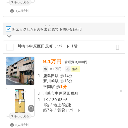
もっと見る
1人検討中
チェック
ま
と
め
て
したものを
お問い合わせ
川崎市中原区田尻町 アパート 1階
9.1
万円
管理費
3,000円
敷
9.1万円
礼
無料
鹿島田駅 歩14分
新川崎駅 歩15分
1分
平間駅 歩
川崎市中原区田尻町
1K
/
30.63m²
1階 / 地上3階建
築7年
/ 賃貸アパート
もっと見る
5人検討中