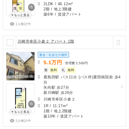
2LDK
/
46.12m²
2階 / 地上3階建
築6年
/ 賃貸アパート
もっと見る
1人検討中
川崎市幸区小倉２ アパート 1階
敷金・礼金ゼロ物件
5.1
万円
管理費
3,500円
敷
無料
礼
無料
鹿島田駅 バス11分 (バス停)栗田病院前 歩4
分
矢向駅 歩27分
新川崎駅 歩26分
川崎市幸区小倉２
1R
/
11.17m²
1階 / 地上2階建
もっと見る
築10年
/ 賃貸アパート
2人検討中