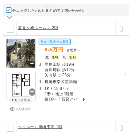
チェック
ま
と
め
て
したものを
お問い合わせ
夢見ヶ崎ルームス 2階
敷金・礼金ゼロ物件
6.5
万円
管理費
－
敷
無料
礼
無料
鹿島田駅 歩19分
新川崎駅 歩12分
矢向駅 歩25分
川崎市幸区南加瀬１
1K
/
19.87m²
2階 / 地上2階建
築16年
/ 賃貸アパート
もっと見る
2人検討中
ベイルーム川崎平間 1階