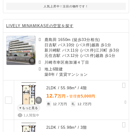
人気上昇中！注目の物件です！
LIVELY MINAMIKASEの空室を探す
鹿島田 1650m (徒歩33分相当)
日吉駅 バス10分 (バス停)越路 歩1分
新川崎駅 バス11分 (バス停)江川町 歩3分
元住吉駅 バス12分 (バス停)越路 歩1分
川崎市幸区南加瀬４丁目
地上6階建
築8年
/ 賃貸マンション
2LDK / 55.98m² / 4階
12.7
万円
5,000
＋管理費
円
敷
12.7万円
礼
12.7万円
もっと見る
1人閲覧中
2LDK / 55.98m² / 3階