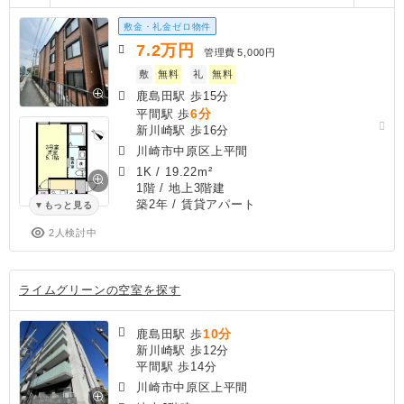
敷金・礼金ゼロ物件
7.2
万円
管理費
5,000円
敷
無料
礼
無料
鹿島田駅 歩15分
6分
平間駅 歩
新川崎駅 歩16分
川崎市中原区上平間
1K
/
19.22m²
1階 / 地上3階建
築2年
/ 賃貸アパート
もっと見る
2人検討中
ライムグリーンの空室を探す
10分
鹿島田駅 歩
新川崎駅 歩12分
平間駅 歩14分
川崎市中原区上平間