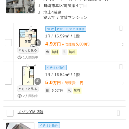
川崎市幸区南加瀬４丁目
地上4階建
築37年
/ 賃貸マンション
NEW
敷金・礼金ゼロ物件
1R / 16.59m² / 1階
4.9
万円
5,000
＋管理費
円
もっと見る
敷
無料
礼
無料
1人閲覧中
イチオシ物件
1R / 16.54m² / 1階
5.0
万円
－
＋管理費
円
もっと見る
敷
5.0万円
礼
無料
2人閲覧中
メゾンYM 3階
イチオシ物件