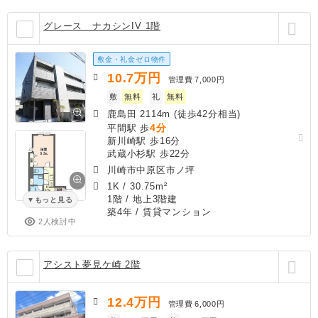
グレース ナカシンIV 1階
敷金・礼金ゼロ物件
10.7
万円
管理費
7,000円
敷
無料
礼
無料
鹿島田 2114m (徒歩42分相当)
4分
平間駅 歩
新川崎駅 歩16分
武蔵小杉駅 歩22分
川崎市中原区市ノ坪
1K
/
30.75m²
1階 / 地上3階建
もっと見る
築4年
/ 賃貸マンション
2人検討中
アシスト夢見ケ崎 2階
12.4
万円
管理費
6,000円