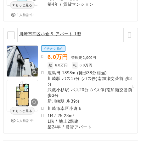
築4年
/ 賃貸マンション
もっと見る
1人検討中
川崎市幸区小倉５ アパート 1階
イチオシ物件
6.0
万円
管理費
2,000円
敷
6.0万円
礼
6.0万円
鹿島田 1898m (徒歩38分相当)
川崎駅 バス17分 (バス停)南加瀬交番前 歩3
分
武蔵小杉駅 バス20分 (バス停)南加瀬交番前
歩3分
新川崎駅 歩39分
川崎市幸区小倉５
もっと見る
1R
/
25.28m²
1人検討中
1階 / 地上2階建
築24年
/ 賃貸アパート