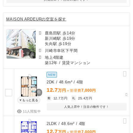
MAISON ARDEURの空室を探す
鹿島田駅 歩14分
新川崎駅 歩19分
矢向駅 歩19分
川崎市幸区下平間
地上4階建
築12年
/ 賃貸マンション
NEW
2DK / 48.6m² / 4階
12.7
万円
7,000
＋管理費
円
敷
12.7万円
礼
25.4万円
もっと見る
人気上昇中！注目の物件です！
11人閲覧中
2LDK / 48.6m² / 4階
12.7
万円
7,000
＋管理費
円