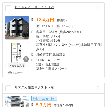
Ｇｒａｃｅ Ｒｕｈｅ 1階
12.4
万円
管理費
－
敷
12.4万円
礼
12.4万円
鹿島田 1381m (徒歩28分相当)
新川崎駅 歩17分
元住吉駅 歩19分
武蔵小杉駅 バス13分 (バス停)北加瀬三丁目
歩1分
川崎市幸区北加瀬３
1LDK
/
40.68m²
1階 / 地上3階建
もっと見る
築2年
/ 賃貸アパート
1人検討中
リエス元住吉ネクスト 2階
敷金・礼金ゼロ物件
5.7
万円
管理費
3,000円