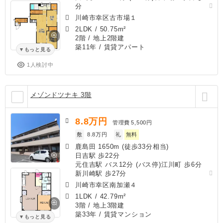
分
川崎市幸区古市場１
2LDK
/
50.75m²
2階 / 地上2階建
築11年
/ 賃貸アパート
もっと見る
1人検討中
メゾンドツナキ 3階
8.8
万円
管理費
5,500円
敷
8.8万円
礼
無料
鹿島田 1650m (徒歩33分相当)
日吉駅 歩22分
元住吉駅 バス12分 (バス停)江川町 歩6分
新川崎駅 歩27分
川崎市幸区南加瀬４
1LDK
/
42.79m²
3階 / 地上3階建
築33年
/ 賃貸マンション
もっと見る