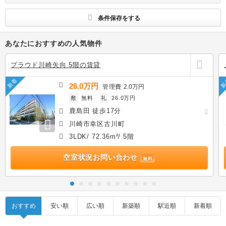
す
条件保存をする
あなたにおすすめの人気物件
プラウド川崎矢向 5階の賃貸
新着
新
26.0万円
管理費
2.0万円
敷
無料
礼
26.0万円
鹿島田 徒歩17分
川崎市幸区古川町
3LDK/ 72.36m²/ 5階
空室状況お問い合わせ
無料
おすすめ
安い順
広い順
新築順
駅近順
新着順