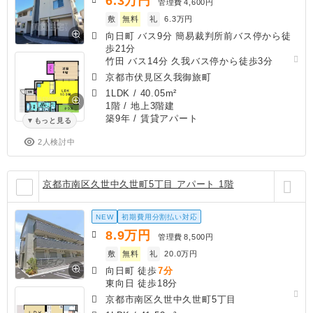
6.3
万円
管理費
4,600円
敷
無料
礼
6.3万円
向日町 バス9分 簡易裁判所前バス停から徒
歩21分
竹田 バス14分 久我バス停から徒歩3分
京都市伏見区久我御旅町
1LDK
/
40.05m²
1階 / 地上3階建
築9年
/ 賃貸アパート
もっと見る
2人検討中
京都市南区久世中久世町5丁目 アパート 1階
NEW
初期費用分割払い対応
8.9
万円
管理費
8,500円
敷
無料
礼
20.0万円
向日町 徒歩
7分
東向日 徒歩18分
京都市南区久世中久世町5丁目