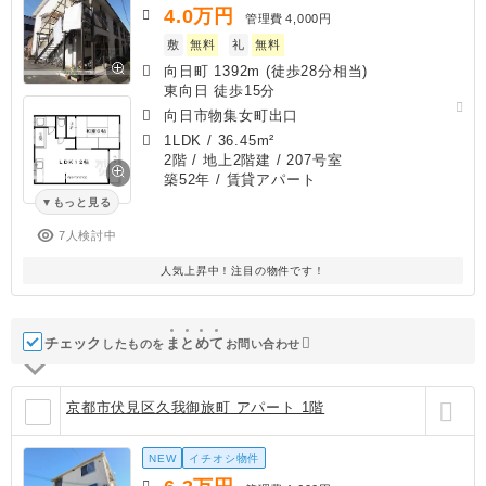
4.0
万円
管理費
4,000円
敷
無料
礼
無料
向日町 1392m (徒歩28分相当)
東向日 徒歩15分
向日市物集女町出口
1LDK
/
36.45m²
2階 / 地上2階建 / 207号室
築52年
/ 賃貸アパート
もっと見る
7人検討中
人気上昇中！注目の物件です！
チェック
ま
と
め
て
したものを
お問い合わせ
京都市伏見区久我御旅町 アパート 1階
NEW
イチオシ物件