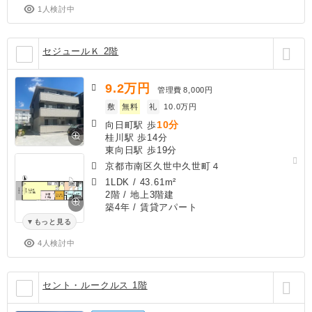
1人検討中
セジュールＫ 2階
9.2
万円
管理費
8,000円
敷
無料
礼
10.0万円
10分
向日町駅 歩
桂川駅 歩14分
東向日駅 歩19分
京都市南区久世中久世町４
1LDK
/
43.61m²
2階 / 地上3階建
築4年
/ 賃貸アパート
もっと見る
4人検討中
セント・ルークルス 1階