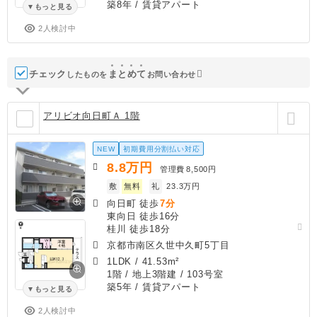
築8年
/ 賃貸アパート
もっと見る
2人検討中
チェック
ま
と
め
て
したものを
お問い合わせ
アリビオ向日町Ａ 1階
NEW
初期費用分割払い対応
8.8
万円
管理費
8,500円
敷
無料
礼
23.3万円
向日町 徒歩
7分
東向日 徒歩16分
桂川 徒歩18分
京都市南区久世中久町5丁目
1LDK
/
41.53m²
1階 / 地上3階建 / 103号室
築5年
/ 賃貸アパート
もっと見る
2人検討中