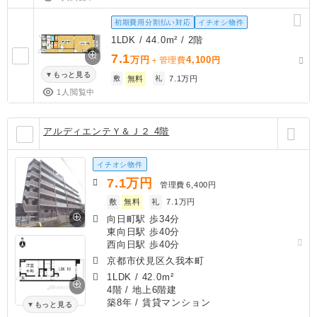
初期費用分割払い対応
イチオシ物件
1LDK / 44.0m² / 2階
7.1
万円
4,100
＋管理費
円
もっと見る
敷
無料
礼
7.1万円
1人閲覧中
アルディエンテＹ＆Ｊ２ 4階
イチオシ物件
7.1
万円
管理費
6,400円
敷
無料
礼
7.1万円
向日町駅 歩34分
東向日駅 歩40分
西向日駅 歩40分
京都市伏見区久我本町
1LDK
/
42.0m²
4階 / 地上6階建
築8年
/ 賃貸マンション
もっと見る