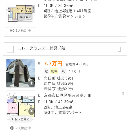
1LDK
/
39.36m²
4階 / 地上4階建 / 401号室
築5年
/ 賃貸マンション
1人検討中
ミレ・グランデ・伏見 2階
7.7
万円
管理費
4,600円
敷
無料
礼
7.7万円
向日町 徒歩39分
西向日 徒歩29分
長岡京 徒歩39分
京都市伏見区羽束師菱川町
1LDK
/
42.39m²
2階 / 地上2階建
築3年
/ 賃貸アパート
もっと見る
2人検討中