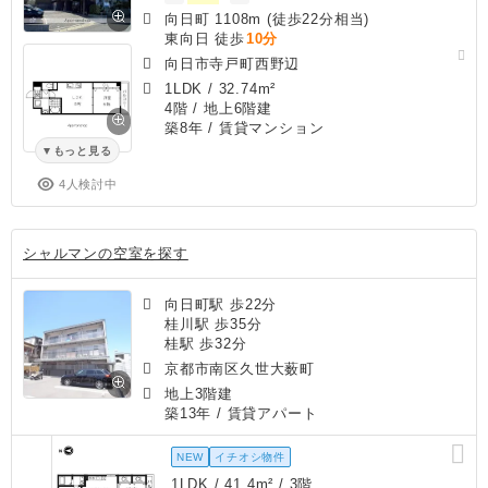
向日町 1108m (徒歩22分相当)
東向日 徒歩
10分
向日市寺戸町西野辺
1LDK
/
32.74m²
4階 / 地上6階建
築8年
/ 賃貸マンション
もっと見る
4人検討中
シャルマンの空室を探す
向日町駅 歩22分
桂川駅 歩35分
桂駅 歩32分
京都市南区久世大薮町
地上3階建
築13年
/ 賃貸アパート
NEW
イチオシ物件
1LDK / 41.4m² / 3階