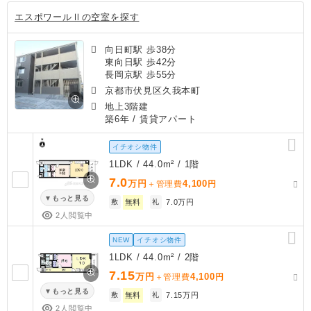
エスポワールⅡの空室を探す
向日町駅 歩38分
東向日駅 歩42分
長岡京駅 歩55分
京都市伏見区久我本町
地上3階建
築6年
/ 賃貸アパート
イチオシ物件
1LDK / 44.0m² / 1階
7.0
万円
4,100
＋管理費
円
もっと見る
敷
無料
礼
7.0万円
2人閲覧中
NEW
イチオシ物件
1LDK / 44.0m² / 2階
7.15
万円
4,100
＋管理費
円
もっと見る
敷
無料
礼
7.15万円
2人閲覧中