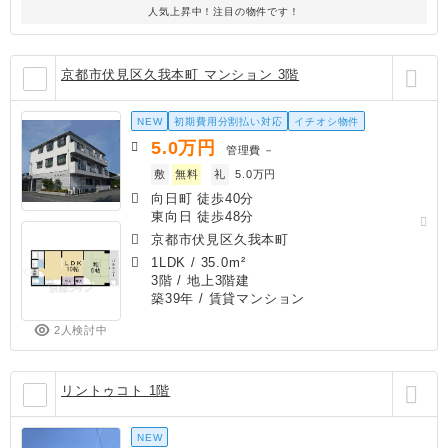
人気上昇中！注目の物件です！
京都市伏見区久我本町 マンション 3階
NEW
初期費用分割払い対応
イチオシ物件
5.0
万円
管理費
－
敷
無料
礼
5.0万円
向日町 徒歩40分
東向日 徒歩48分
京都市伏見区久我本町
1LDK
/
35.0m²
3階 / 地上3階建
築39年
/ 賃貸マンション
2人検討中
リントゥコト 1階
NEW