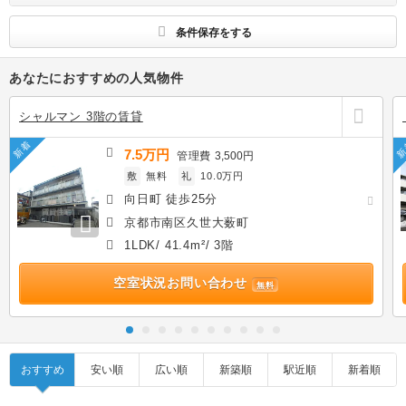
条件保存をする
あなたにおすすめの人気物件
シャルマン 3階の賃貸
新着
新
7.5万円
管理費
3,500円
敷
無料
礼
10.0万円
向日町 徒歩25分
京都市南区久世大薮町
1LDK/ 41.4m²/ 3階
空室状況お問い合わせ
無料
おすすめ
安い順
広い順
新築順
駅近順
新着順