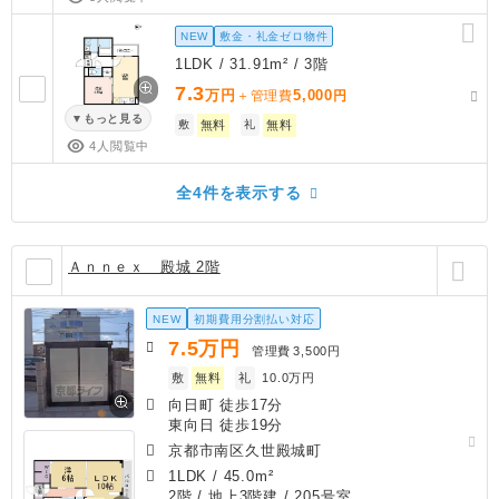
NEW
敷金・礼金ゼロ物件
1LDK / 31.91m² / 3階
7.3
万円
5,000
＋管理費
円
もっと見る
敷
無料
礼
無料
4人閲覧中
全4件を表示する
Ａｎｎｅｘ 殿城 2階
NEW
初期費用分割払い対応
7.5
万円
管理費
3,500円
敷
無料
礼
10.0万円
向日町 徒歩17分
東向日 徒歩19分
京都市南区久世殿城町
1LDK
/
45.0m²
2階 / 地上3階建 / 205号室