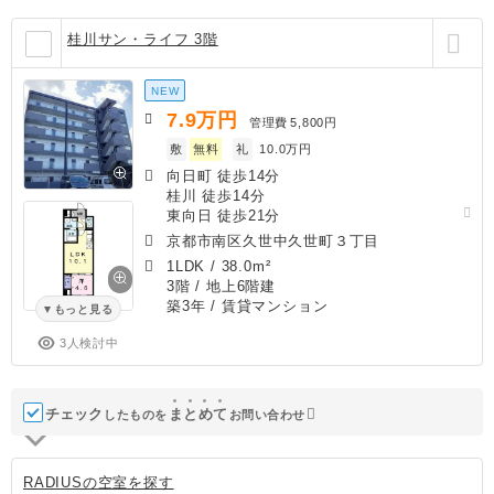
桂川サン・ライフ 3階
NEW
7.9
万円
管理費
5,800円
敷
無料
礼
10.0万円
向日町 徒歩14分
桂川 徒歩14分
東向日 徒歩21分
京都市南区久世中久世町３丁目
1LDK
/
38.0m²
3階 / 地上6階建
築3年
/ 賃貸マンション
もっと見る
3人検討中
チェック
ま
と
め
て
したものを
お問い合わせ
RADIUSの空室を探す