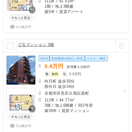
1LDK
/
41.53m²
1階 / 地上3階建
築5年
/ 賃貸アパート
もっと見る
2人検討中
三弘マンション 3階
NEW
初期費用分割払い対応
イチオシ物件
5.9
万円
管理費
5,000円
敷
無料
礼
5.9万円
向日町 徒歩30分
西向日 徒歩34分
京都市伏見区久我石原町
1LDK
/
44.77m²
3階 / 地上6階建 / 302号室
築36年
/ 賃貸マンション
もっと見る
5人検討中