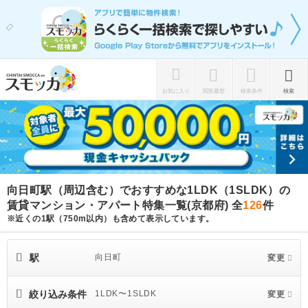
お気に入り
閲覧履歴
検索条件
検索
向日町駅（周辺含む）でおすすめな1LDK（1SLDK）の
賃貸マンション・アパート特集一覧(京都府)
全
126
件
※近くの1駅（750m以内）も含めて表示しています。
駅
向日町
変更
絞り込み条件
1LDK〜1SLDK
変更