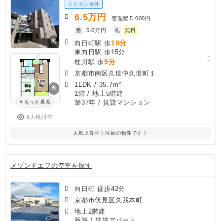
イチオシ物件
6.5
万円
管理費
5,000円
敷
5.0万円
礼
無料
10分
向日町駅 歩
東向日駅 歩15分
9分
桂川駅 歩
京都市南区久世中久世町１
1LDK
/
35.7m²
1階 / 地上5階建
築37年
/ 賃貸マンション
もっと見る
6人検討中
人気上昇中！注目の物件です！
メゾンドエフの空室を探す
向日町 徒歩42分
京都市伏見区久我本町
地上2階建
新築
/ 賃貸アパート