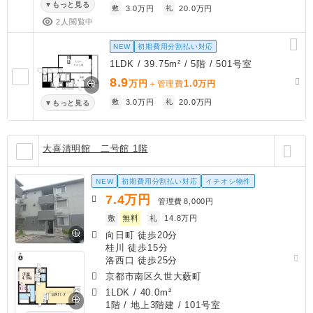
もっと見る
敷
3.0万円
礼
20.0万円
2人閲覧中
NEW
初期費用分割払い対応
1LDK / 39.75m² / 5階 / 501号室
8.9
万円
1.0
＋管理費
万円
敷
3.0万円
礼
20.0万円
もっと見る
大喜清明館 二号館 1階
NEW
初期費用分割払い対応
イチオシ物件
7.4
万円
管理費
8,000円
敷
無料
礼
14.8万円
向日町 徒歩20分
桂川 徒歩15分
洛西口 徒歩25分
京都市南区久世大藪町
1LDK
/
40.0m²
1階 / 地上3階建 / 101号室