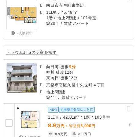
向日市寺戸町東野辺
1LDK
/
46.49m²
1階 / 地上2階建 / 101号室
築20年
/ 賃貸アパート
2人検討中
トラウムJTSの空室を探す
向日町 徒歩
9分
桂川 徒歩12分
東向日 徒歩18分
京都市南区久世中久世町４丁目
地上3階建
築4年
/ 賃貸アパート
NEW
初期費用分割払い対応
1LDK / 42.01m² / 1階 / 103号室
8.9
万円
5,000
＋管理費
円
敷
8.9万円
礼
8.9万円