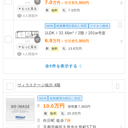
7.0
万円
5,000
＋管理費
円
もっと見る
敷
無料
礼
7.0万円
3人閲覧中
NEW
初期費用分割払い対応
イチオシ物件
1LDK / 32.66m² / 2階 / 201w号室
6.9
万円
5,000
＋管理費
円
もっと見る
敷
無料
礼
13.8万円
1人閲覧中
全5件を表示する
ヴィラステージ桂川 4階
NEW
初期費用分割払い対応
10.0
万円
管理費
7,000円
敷
無料
礼
20.0万円
向日町 徒歩
7分
京都市南区久世中久世町5丁目