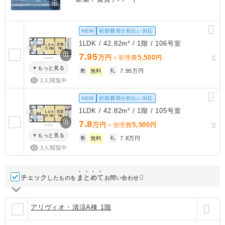
NEW
初期費用分割払い対応
1LDK / 42.82m² / 1階 / 106号室
7.95
万円
5,500
＋管理費
円
もっと見る
敷
無料
礼
7.95万円
2人閲覧中
NEW
初期費用分割払い対応
1LDK / 42.82m² / 1階 / 105号室
7.8
万円
5,500
＋管理費
円
もっと見る
敷
無料
礼
7.8万円
3人閲覧中
チェック
ま
と
め
て
したものを
お問い合わせ
アリヴィオ・清涼A棟 1階