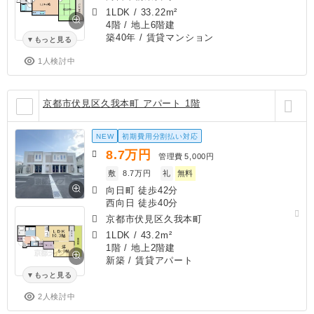
1LDK
/
33.22m²
4階 / 地上6階建
築40年
/ 賃貸マンション
もっと見る
1人検討中
京都市伏見区久我本町 アパート 1階
NEW
初期費用分割払い対応
8.7
万円
管理費
5,000円
敷
8.7万円
礼
無料
向日町 徒歩42分
西向日 徒歩40分
京都市伏見区久我本町
1LDK
/
43.2m²
1階 / 地上2階建
新築
/ 賃貸アパート
もっと見る
2人検討中