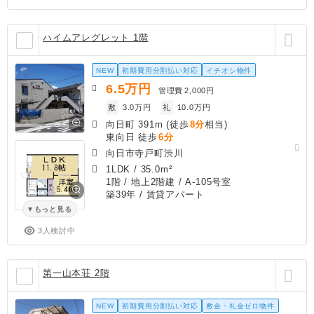
ハイムアレグレット 1階
NEW
初期費用分割払い対応
イチオシ物件
6.5
万円
管理費
2,000円
敷
3.0万円
礼
10.0万円
向日町 391m (徒歩
8分
相当)
東向日 徒歩
6分
向日市寺戸町渋川
1LDK
/
35.0m²
1階 / 地上2階建 / A-105号室
築39年
/ 賃貸アパート
もっと見る
3人検討中
第一山本荘 2階
NEW
初期費用分割払い対応
敷金・礼金ゼロ物件