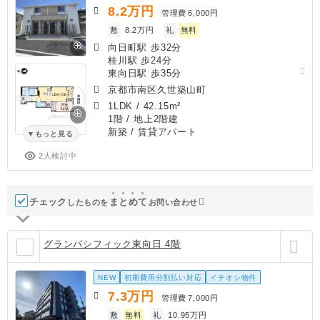
8.2
万円
管理費
6,000円
敷
8.2万円
礼
無料
向日町駅 歩32分
桂川駅 歩24分
東向日駅 歩35分
京都市南区久世築山町
1LDK
/
42.15m²
1階 / 地上2階建
新築
/ 賃貸アパート
もっと見る
2人検討中
チェック
ま
と
め
て
したものを
お問い合わせ
グランパシフィック東向日 4階
NEW
初期費用分割払い対応
イチオシ物件
7.3
万円
管理費
7,000円
敷
無料
礼
10.95万円