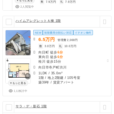
もっと見る
敷
7.9万円
礼
7.9万円
2人閲覧中
ハイムアレグレットＡ棟 1階
NEW
初期費用分割払い対応
イチオシ物件
6.5
万円
管理費
2,000円
敷
3.0万円
礼
10.0万円
向日町 徒歩
6分
東向日 徒歩
6分
桂川 徒歩15分
向日市寺戸町渋川
1LDK
/
35.0m²
1階 / 地上2階建 / 105号室
築39年
/ 賃貸アパート
もっと見る
1人検討中
サラ・デ・影石 1階