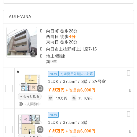
LAULE'AINA
向日町 徒歩28分
西向日 徒歩
4分
東向日 徒歩20分
向日市上植野町上川原7-15
地上4階建
築9年
NEW
初期費用分割払い対応
1LDK / 37.5m² / 2階 / 2A号室
7.9
万円
6,000
＋管理費
円
もっと見る
敷
7.9万円
礼
15.8万円
2人閲覧中
NEW
1LDK / 37.5m² / 2階
7.9
万円
6,000
＋管理費
円