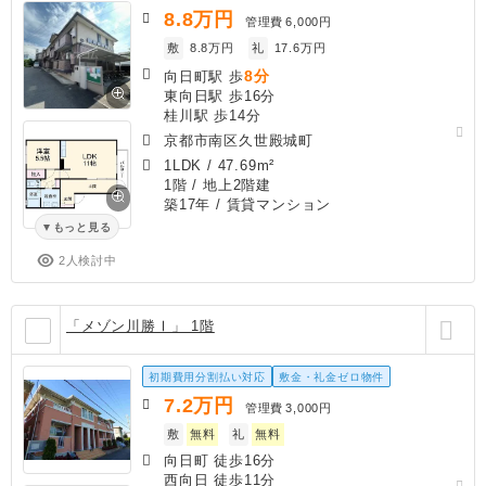
8.8
万円
管理費
6,000円
敷
8.8万円
礼
17.6万円
8分
向日町駅 歩
東向日駅 歩16分
桂川駅 歩14分
京都市南区久世殿城町
1LDK
/
47.69m²
1階 / 地上2階建
築17年
/ 賃貸マンション
もっと見る
2人検討中
「メゾン川勝Ⅰ」 1階
初期費用分割払い対応
敷金・礼金ゼロ物件
7.2
万円
管理費
3,000円
敷
無料
礼
無料
向日町 徒歩16分
西向日 徒歩11分