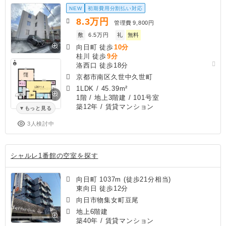
NEW
初期費用分割払い対応
8.3
万円
管理費
9,800円
敷
6.5万円
礼
無料
向日町 徒歩
10分
桂川 徒歩
9分
洛西口 徒歩18分
京都市南区久世中久世町
1LDK
/
45.39m²
1階 / 地上3階建 / 101号室
築12年
/ 賃貸マンション
もっと見る
3人検討中
シャルレ1番館の空室を探す
向日町 1037m (徒歩21分相当)
東向日 徒歩12分
向日市物集女町豆尾
地上6階建
築40年
/ 賃貸マンション