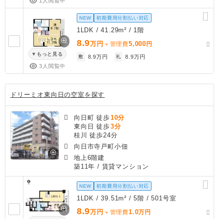
1人閲覧中
NEW
初期費用分割払い対応
1LDK / 41.29m² / 1階
8.9
万円
5,000
＋管理費
円
もっと見る
敷
8.9万円
礼
8.9万円
3人閲覧中
ドリーミオ東向日の空室を探す
向日町 徒歩
10分
東向日 徒歩
3分
桂川 徒歩24分
向日市寺戸町小佃
地上6階建
築11年
/ 賃貸マンション
NEW
初期費用分割払い対応
1LDK / 39.51m² / 5階 / 501号室
8.9
万円
1.0
＋管理費
万円