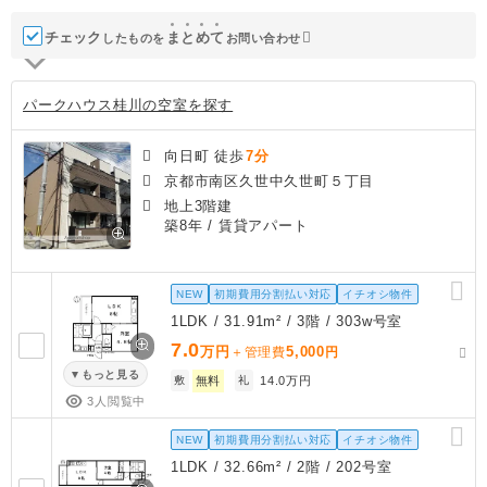
チェック
ま
と
め
て
したものを
お問い合わせ
パークハウス桂川の空室を探す
向日町 徒歩
7分
京都市南区久世中久世町５丁目
地上3階建
築8年
/ 賃貸アパート
NEW
初期費用分割払い対応
イチオシ物件
1LDK / 31.91m² / 3階 / 303w号室
7.0
万円
5,000
＋管理費
円
もっと見る
敷
無料
礼
14.0万円
3人閲覧中
NEW
初期費用分割払い対応
イチオシ物件
1LDK / 32.66m² / 2階 / 202号室