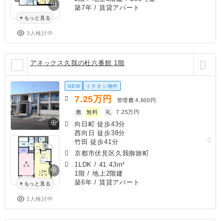
築7年
/ 賃貸アパート
もっと見る
3人検討中
アネックス久我の杜六番館 1階
NEW
イチオシ物件
7.25
万円
管理費
4,600円
敷
無料
礼
7.25万円
向日町 徒歩43分
西向日 徒歩38分
竹田 徒歩41分
京都市伏見区久我御旅町
1LDK
/
41.43m²
1階 / 地上2階建
築6年
/ 賃貸アパート
もっと見る
2人検討中