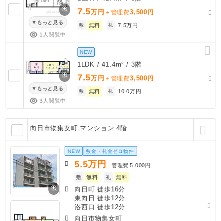
7.5
万円
3,500
＋管理費
円
もっと見る
敷
無料
礼
7.5万円
1人閲覧中
NEW
1LDK / 41.4m² / 3階
7.5
万円
3,500
＋管理費
円
もっと見る
敷
無料
礼
10.0万円
3人閲覧中
向日市物集女町 マンション 4階
NEW
敷金・礼金ゼロ物件
5.5
万円
管理費
5,000円
敷
無料
礼
無料
向日町 徒歩16分
東向日 徒歩12分
洛西口 徒歩12分
向日市物集女町