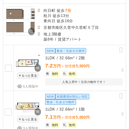
向日町 徒歩
7分
桂川 徒歩13分
東向日 徒歩16分
京都市南区久世中久世町５丁目
地上3階建
築8年
/ 賃貸アパート
NEW
敷金・礼金ゼロ物件
1LDK / 32.66m² / 2階
7.2
万円
5,000
＋管理費
円
敷
無料
礼
無料
もっと見る
人気上昇中！注目の物件です！
5人閲覧中
NEW
初期費用分割払い対応
敷金・礼金ゼロ物件
1LDK / 32.66m² / 1階
7.1
万円
5,000
＋管理費
円
もっと見る
敷
無料
礼
無料
3人閲覧中