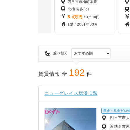
四日市市楠町本郷
北楠 徒歩8分
5.4
万円
/ 3,500円
1階 /
2001年03月
並べ替え
192
賃貸情報 全
件
ニューグレイス塩浜 1階
敷金・礼金ゼロ
四日市市
近鉄名古屋