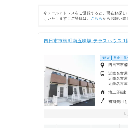
今メールアドレスをご登録すると、現在お探し
けいたします！ご登録は、
こちら
からお願い致
四日市市楠町南五味塚 テラスハウス 1
NEW
敷金・礼
四日市市楠
近鉄名古屋
近鉄名古屋
近鉄名古屋
地上2階建 
初期費用