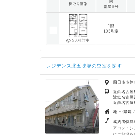
階
間取り画像
部屋番号
1階
103号室
5人検討中
レジデンス北五味塚の空室を探す
四日市市楠
近鉄名古屋
近鉄名古屋線
近鉄名古屋線
地上2階建 
成約者特典B
アコン・シ
にご好評を