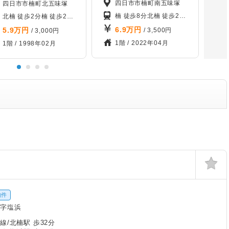
四日市市楠町南五味塚
四日市市楠町北五味塚
楠 徒歩8分
北楠 徒歩23分
長太ノ浦 徒歩
北楠 徒歩2分
楠 徒歩21分
塩浜 徒歩28分
6.9
万円
5.9
万円
/ 3,500円
/ 3,000円
1階 /
2022年04月
1階 /
1998年02月
物件
大字塩浜
線/北楠駅 歩32分