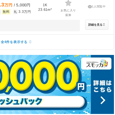
.3
万円
/ 5,000円
1K
1人閲覧中
23.61m²
お気に入り
無料
3.3万円
敷
礼
追加
詳細を見る
全4件を表示する