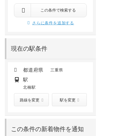
四日市市楠町南五味塚
四日市市楠町本郷
29分
楠 徒歩9分
北楠 徒歩22分
北楠 徒歩6分
楠 徒歩24分
河原田 徒歩32分
この条件で検索する
6.8
万円
7.9
万円
/ 2,000円
/ 5,000円
さらに条件を追加する
1階 /
2002年07月
1階 /
2022年06月
現在の駅条件
都道府県
三重県
駅
北楠駅
路線を変更
駅を変更
この条件の新着物件を通知