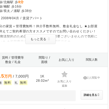
8分
線/北楠駅 歩
/楠駅 歩16分
/長太ノ浦駅 歩38分
/
2008年04月
/ 賃貸アパート
分の家賃＋管理費無料！仲介手数料無料、敷金礼金なし ★お部屋
抑えてご契約希望の方オススメですのでお問い合わせください！
、郵送契約のため店舗に来ていただく必要ございませんので気軽に
もっと見る
い★ ★初期費用クレジットカード決済可です★
賃料 / 管理費等
間取り /
お気に入り
閲覧人数
敷金 / 礼金
面積
.5
万円
/ 7,000円
1K
2人閲覧中
28.02m²
お気に入り
無料
無料
敷
礼
追加
詳細を見る