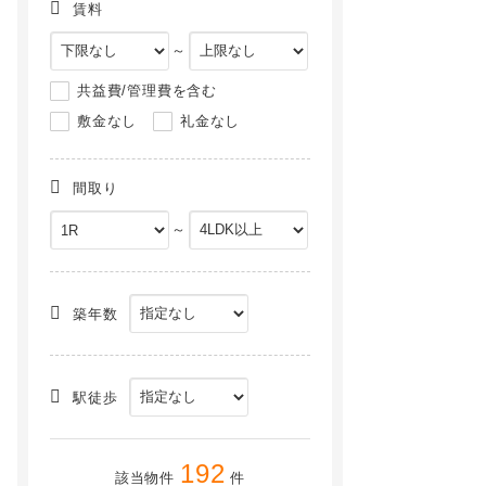
賃料
～
共益費/管理費を含む
敷金なし
礼金なし
間取り
～
[テラスハウス] 三重県四日市市楠町本郷 の賃貸【三重県 / 四日市市】
リッツハウス E棟[1階]
NEW
NEW
築年数
駅徒歩
192
該当物件
件