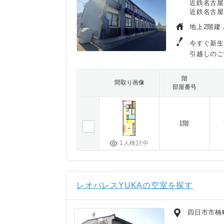
近鉄名古屋
近鉄名古屋
地上2階建 
今すぐ新生
引越しのご
階
間取り画像
部屋番号
1階
1人検討中
レオパレスYUKAの空室を探す
四日市市楠