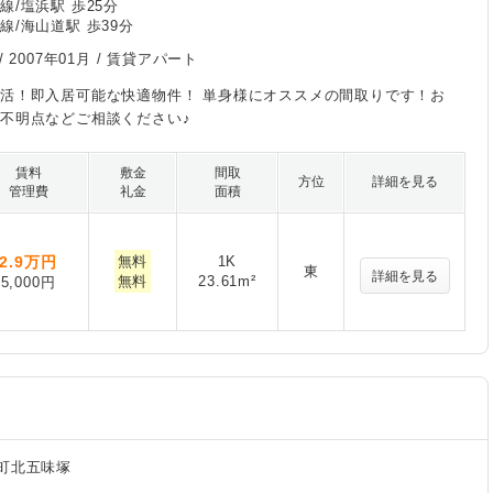
線/塩浜駅 歩25分
線/海山道駅 歩39分
/
2007年01月
/ 賃貸アパート
活！即入居可能な快適物件！ 単身様にオススメの間取りです！お
不明点などご相談ください♪
賃料
敷金
間取
方位
詳細を見る
管理費
礼金
面積
2.9
万円
無料
1K
東
詳細を見る
無料
23.61m²
5,000円
町北五味塚