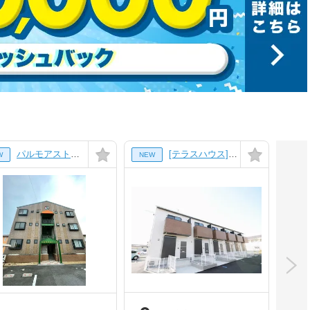
パルモアストーク[1A号室]
[テラスハウス] 三重県四日市市楠町南五味塚 の賃貸【三重県 / 四日市市】
W
NEW