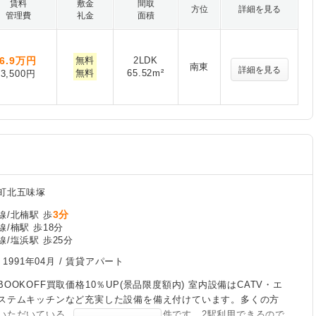
賃料
敷金
間取
方位
詳細を見る
管理費
礼金
面積
6.9
万円
無料
2LDK
南東
詳細を見る
無料
65.52m²
3,500円
町北五味塚
3分
線/北楠駅 歩
/楠駅 歩18分
/塩浜駅 歩25分
/
1991年04月
/ 賃貸アパート
OOKOFF買取価格10％UP(景品限度額内) 室内設備はCATV・エ
ステムキッチンなど充実した設備を備え付けています。多くの方
いただいている、清潔感のある賃貸物件です。2駅利用できるので