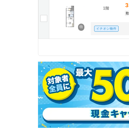
3
1階
イチオシ物件