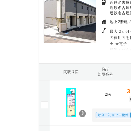
近鉄名古屋
近鉄名古屋線
近鉄名古屋線
地上2階建 
最大２か月
の費用面を
★ ★電子
相談くださ
階 /
間取り図
部屋番号
3
2階
敷金・礼金ゼロ物件