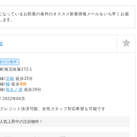
になっているお部屋の条件のオススメ新着情報メールをいち早くお届
します。
階
金ゼロ物件
町南五味塚272-1
線/
北楠
徒歩23分
線/
楠
徒歩
8分
線/
長太ノ浦
徒歩29分
/
2022年04月
もクレジット決済可能、女性スタッフ対応希望も可能です
人気上昇中の注目物件！