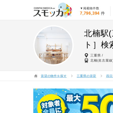
賃貸スモッカ
▼掲載物件数
7,796,394
件
北楠駅
ト］検
三重県
北楠(名古屋線
賃貸の物件を探す
三重県の賃貸
四日