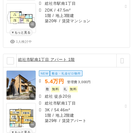
総社市駅南1丁目
2DK
/
47.5m²
1階 / 地上3階建
築20年
/ 賃貸マンション
もっと見る
1人検討中
総社市駅南1丁目 アパート 1階
NEW
敷金・礼金ゼロ物件
5.4
万円
管理費
3,000円
敷
無料
礼
無料
総社 徒歩20分
総社市駅南1丁目
3K
/
54.46m²
1階 / 地上2階建
築29年
/ 賃貸アパート
もっと見る