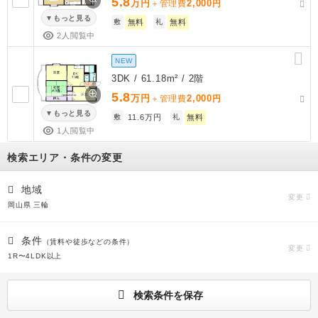
5.8
万円
2,000
＋管理費
円
もっと見る
敷
無料
礼
無料
2人閲覧中
NEW
3DK / 61.18m² / 2階
5.8
万円
2,000
＋管理費
円
もっと見る
敷
11.6万円
礼
無料
1人閲覧中
検索エリア・条件の変更
地域
変更
岡山県 三輪
条件
（賃料や徒歩などの条件）
変更
1R〜4LDK以上
検索条件を保存