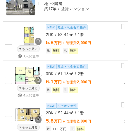
地上3階建
築17年
/ 賃貸マンション
NEW
敷金・礼金ゼロ物件
2DK / 52.44m² / 1階
5.8
万円
2,000
＋管理費
円
もっと見る
敷
無料
礼
無料
1人閲覧中
NEW
敷金・礼金ゼロ物件
3DK / 61.18m² / 2階
6.1
万円
2,000
＋管理費
円
もっと見る
敷
無料
礼
無料
4人閲覧中
NEW
イチオシ物件
2DK / 52.44m² / 1階
5.8
万円
2,000
＋管理費
円
もっと見る
敷
11.6万円
礼
無料