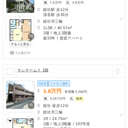
敷
7.6万円
礼
3.8万円
総社駅 歩12分
清音駅 歩36分
総社市三輪
1LDK
/
40.57m²
1階 / 地上2階建
築33年
/ 賃貸アパート
もっと見る
3人検討中
サンテームＹ 1階
NEW
イチオシ物件
3.8
万円
管理費
3,000円
敷
4.257万円
礼
無料
総社 徒歩12分
総社市三輪
1R
/
24.75m²
1階 / 地上2階建 / 103号室