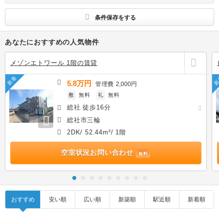
す
条件保存をする
あなたにおすすめの人気物件
メゾンエトワール 1階の賃貸
新着
新
5.8万円
管理費
2,000円
敷
無料
礼
無料
総社 徒歩16分
総社市三輪
2DK/ 52.44m²/ 1階
空室状況お問い合わせ
無料
おすすめ
安い順
広い順
新築順
駅近順
新着順