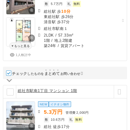
敷
5.7万円
礼
無料
10分
総社駅 歩
東総社駅 歩26分
清音駅 歩37分
総社市駅南１
2LDK
/
57.33m²
1階 / 地上2階建
築24年
/ 賃貸アパート
もっと見る
1人検討中
チェック
ま
と
め
て
したものを
お問い合わせ
総社市駅南1丁目 マンション 1階
NEW
イチオシ物件
5.3
万円
管理費
2,000円
敷
10.6万円
礼
無料
総社 徒歩17分