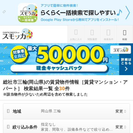
お気に入り
閲覧履歴
検索条件
検索
総社市三輪(岡山県)の賃貸物件情報［賃貸マンション・ア
パート］ 検索結果一覧
全
30
件
※該当物件が少ないため周辺を含めて検索しました
地域
岡山県 三輪
変更
指定なし
絞り込み条件
変更
家賃、間取り、設備条件などで絞り込めま