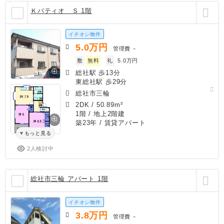
Ｋパティオ Ｓ 1階
イチオシ物件
5.0
万円
管理費
－
敷
無料
礼
5.0万円
総社駅 歩13分
東総社駅 歩29分
総社市三輪
2DK
/
50.89m²
1階 / 地上2階建
築23年
/ 賃貸アパート
もっと見る
2人検討中
総社市三輪 アパート 1階
イチオシ物件
3.8
万円
管理費
－