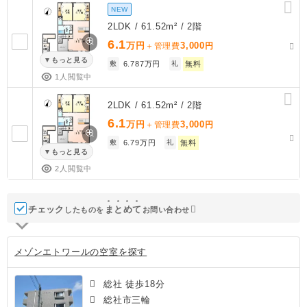
NEW
2LDK / 61.52m² / 2階
6.1
万円
3,000
＋管理費
円
もっと見る
敷
6.787万円
礼
無料
1人閲覧中
2LDK / 61.52m² / 2階
6.1
万円
3,000
＋管理費
円
敷
6.79万円
礼
無料
もっと見る
2人閲覧中
チェック
ま
と
め
て
したものを
お問い合わせ
メゾンエトワールの空室を探す
総社 徒歩18分
総社市三輪