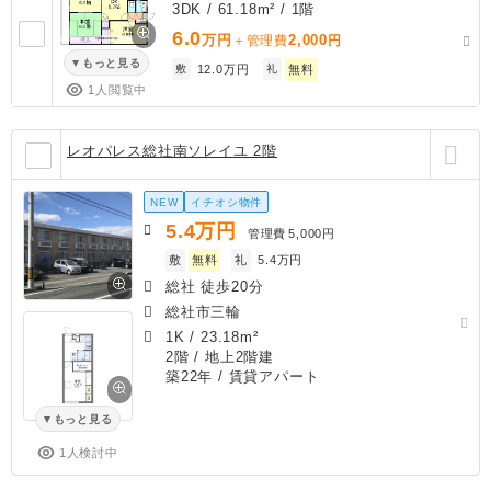
3DK / 61.18m² / 1階
6.0
万円
2,000
＋管理費
円
もっと見る
敷
12.0万円
礼
無料
1人閲覧中
レオパレス総社南ソレイユ 2階
NEW
イチオシ物件
5.4
万円
管理費
5,000円
敷
無料
礼
5.4万円
総社 徒歩20分
総社市三輪
1K
/
23.18m²
2階 / 地上2階建
築22年
/ 賃貸アパート
もっと見る
1人検討中