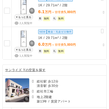
1K / 29.71m² / 2階
6.1
万円
5,000
＋管理費
円
もっと見る
敷
無料
礼
無料
2人閲覧中
NEW
敷金・礼金ゼロ物件
1K / 29.71m² / 2階
6.0
万円
5,000
＋管理費
円
もっと見る
敷
無料
礼
無料
1人閲覧中
サンライズ Yの空室を探す
総社駅 歩12分
清音駅 歩30分
総社市三輪
地上2階建
築13年
/ 賃貸アパート