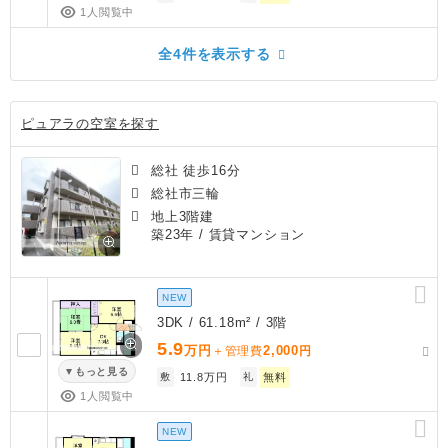
1人閲覧中
全4件を表示する
ピュアラの空室を探す
総社 徒歩16分
総社市三輪
地上3階建
築23年
/ 賃貸マンション
NEW
3DK / 61.18m² / 3階
5.9
万円
2,000
＋管理費
円
もっと見る
敷
11.8万円
礼
無料
1人閲覧中
NEW