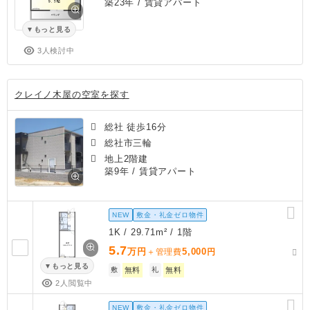
築23年
/ 賃貸アパート
もっと見る
3人検討中
クレイノ木屋の空室を探す
総社 徒歩16分
総社市三輪
地上2階建
築9年
/ 賃貸アパート
NEW
敷金・礼金ゼロ物件
1K / 29.71m² / 1階
5.7
万円
5,000
＋管理費
円
もっと見る
敷
無料
礼
無料
2人閲覧中
NEW
敷金・礼金ゼロ物件