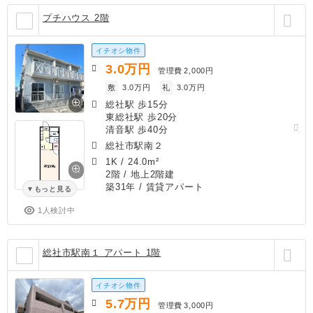
プチハウス 2階
イチオシ物件
3.0
万円
管理費
2,000円
敷
3.0万円
礼
3.0万円
総社駅 歩15分
東総社駅 歩20分
清音駅 歩40分
総社市駅南２
1K
/
24.0m²
2階 / 地上2階建
築31年
/ 賃貸アパート
もっと見る
1人検討中
総社市駅南１ アパート 1階
イチオシ物件
5.7
万円
管理費
3,000円