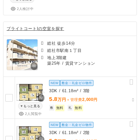
2人検討中
ブライトコートIの空室を探す
総社 徒歩14分
総社市駅南１丁目
地上3階建
築25年
/ 賃貸マンション
NEW
敷金・礼金ゼロ物件
3DK / 61.18m² / 3階
5.8
万円
2,000
＋管理費
円
もっと見る
敷
無料
礼
無料
2人閲覧中
NEW
敷金・礼金ゼロ物件
3DK / 61.18m² / 2階