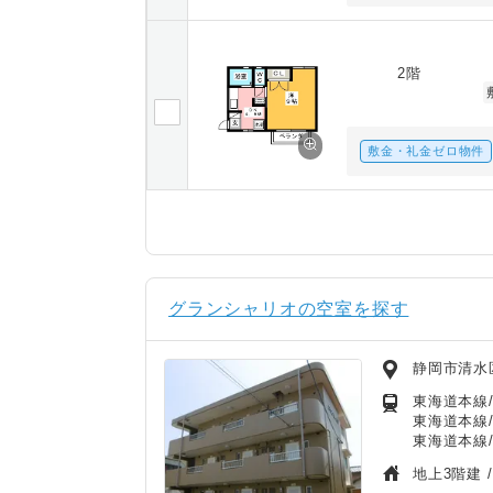
2階
敷金・礼金ゼロ物件
グランシャリオの空室を探す
静岡市清水
東海道本線
東海道本線
東海道本線
地上3階建 