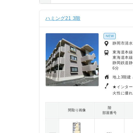
ハミング21 3階
NEW
静岡市清水
東海道本線
東海道本線
静岡鉄道静
6分
地上3階建 
★インター
火性に優れ
階
間取り画像
部屋番号