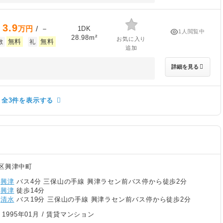
3.9
万円
/ －
1DK
1人閲覧中
28.98m²
お気に入り
無料
無料
敷
礼
追加
詳細を見る
全3件を表示する
区興津中町
/
興津
バス4分 三保山の手線 興津ラセン前バス停から徒歩2分
/
興津
徒歩14分
/
清水
バス19分 三保山の手線 興津ラセン前バス停から徒歩2分
/
1995年01月
/ 賃貸マンション