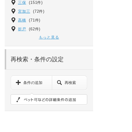
三保
(151件)
宮加三
(72件)
高橋
(71件)
折戸
(62件)
もっと見る
再検索・条件の設定
条件の追加
再検索
ペット可などの詳細検索