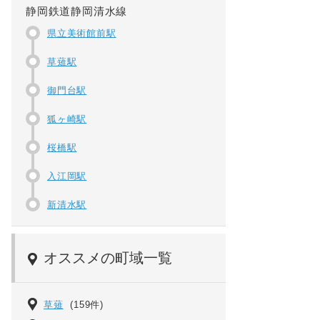
静岡鉄道静岡清水線
県立美術館前駅
草薙駅
御門台駅
狐ヶ崎駅
桜橋駅
入江岡駅
新清水駅
オススメの町域一覧
草薙
(159件)