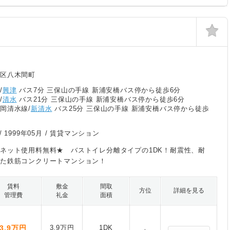
区八木間町
/
興津
バス7分 三保山の手線 新浦安橋バス停から徒歩6分
/
清水
バス21分 三保山の手線 新浦安橋バス停から徒歩6分
岡清水線/
新清水
バス25分 三保山の手線 新浦安橋バス停から徒歩
/
1999年05月
/ 賃貸マンション
ネット使用料無料★ バストイレ分離タイプの1DK！耐震性、耐
た鉄筋コンクリートマンション！
賃料
敷金
間取
方位
詳細を見る
管理費
礼金
面積
3.9
万円
3.9万円
1DK