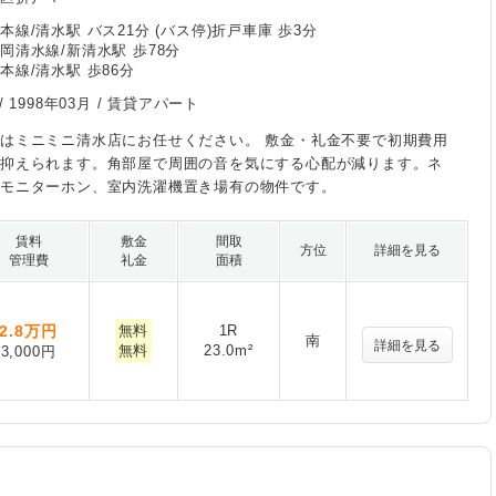
線/清水駅 バス21分 (バス停)折戸車庫 歩3分
岡清水線/新清水駅 歩78分
本線/清水駅 歩86分
/
1998年03月
/ 賃貸アパート
はミニミニ清水店にお任せください。 敷金・礼金不要で初期費用
に抑えられます。角部屋で周囲の音を気にする心配が減ります。ネ
、モニターホン、室内洗濯機置き場有の物件です。
賃料
敷金
間取
方位
詳細を見る
管理費
礼金
面積
2.8
万円
無料
1R
南
詳細を見る
無料
23.0m²
3,000円