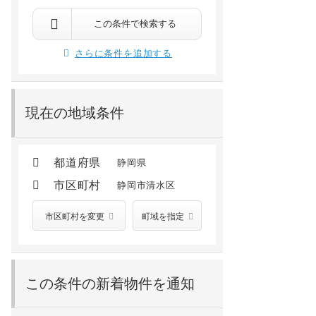
静岡市清水区三保
静岡市清水区松原町
入口バス停から徒歩9分
徒歩11分
新清水 バス21分 三保松原バス停から徒歩9分
新清水 徒歩8分
清水 バス21
清水 徒歩15分
この条件で検索する
2.5
万円
10.7
万円
/ －
/ －
さらに条件を追加する
2階 /
1988年03月
2階 /
新築(2026年01月
現在の地域条件
都道府県
静岡県
市区町村
静岡市清水区
市区町村を変更
町域を指定
この条件の新着物件を通知