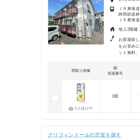
ＪＲ東海道本
静岡鉄道静
ＪＲ東海道
地上2階建 
お部屋探し
をお安め
ット無料
階
間取り画像
部屋番号
1階
3人検討中
グリフィンドールの空室を探す