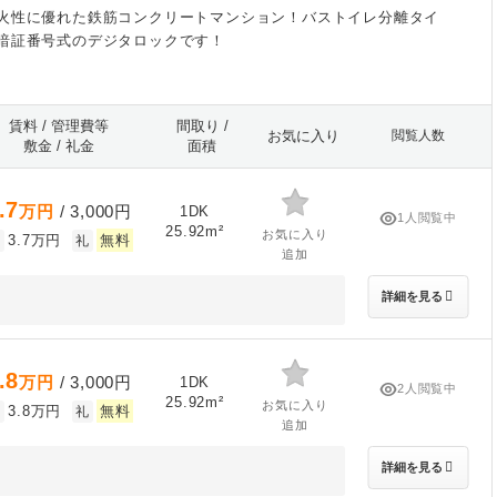
火性に優れた鉄筋コンクリートマンション！バストイレ分離タイ
暗証番号式のデジタロックです！
賃料 / 管理費等
間取り /
お気に入り
閲覧人数
敷金 / 礼金
面積
.7
万円
/ 3,000円
1DK
1人閲覧中
25.92m²
お気に入り
3.7万円
無料
敷
礼
追加
詳細を見る
.8
万円
/ 3,000円
1DK
2人閲覧中
25.92m²
お気に入り
3.8万円
無料
敷
礼
追加
詳細を見る