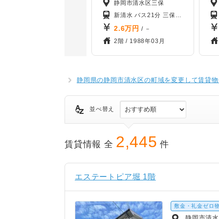
静岡市清水区三保
新清水 バス21分 三保松原入口バス停から徒歩9分
2.6
万円
/ －
2階 /
1988年03月
静岡県の静岡市清水区の町域を変更して賃貸物
並べ替え
2,445
賃貸情報 全
件
エステートピア堀 1階
敷金・礼金ゼロ
静岡市清