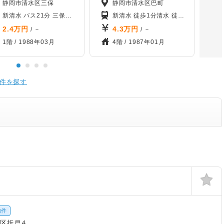
静岡市清水区三保
静岡市清水区巴町
清水 バス31分 三保松原入口バス停から徒歩9分
新清水 バス21分 三保松原入口バス停から徒歩9分
新清水 徒歩1分
清水 バス31分 三保松原
清水 徒歩10分
入江岡 
2.4
万円
4.3
万円
/ －
/ －
1階 /
1988年03月
4階 /
1987年01月
件を探す
物件
水区折戸４