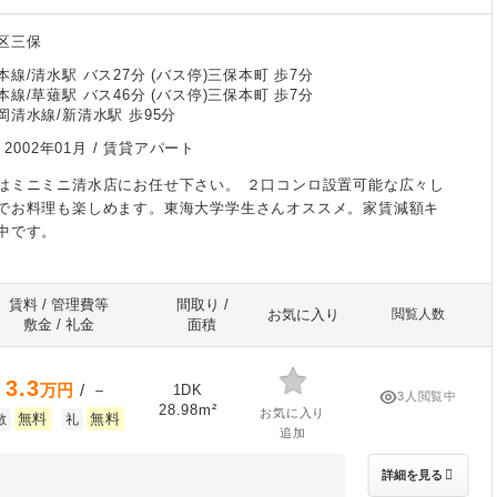
区三保
線/清水駅 バス27分 (バス停)三保本町 歩7分
線/草薙駅 バス46分 (バス停)三保本町 歩7分
岡清水線/新清水駅 歩95分
/
2002年01月
/ 賃貸アパート
はミニミニ清水店にお任せ下さい。 ２口コンロ設置可能な広々し
でお料理も楽しめます。東海大学学生さんオススメ。家賃減額キ
中です。
賃料 / 管理費等
間取り /
お気に入り
閲覧人数
敷金 / 礼金
面積
3.3
万円
/ －
1DK
3人閲覧中
28.98m²
お気に入り
無料
無料
敷
礼
追加
詳細を見る