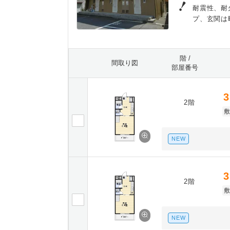
耐震性、耐
プ、玄関は
階 /
間取り図
部屋番号
3
2階
NEW
3
2階
NEW