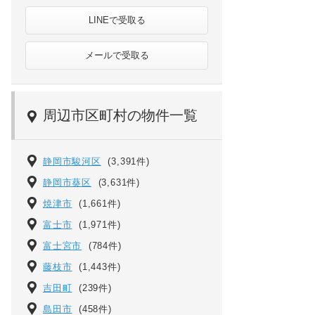
LINEで受取る
メールで受取る
周辺市区町村の物件一覧
静岡市駿河区
(3,391件)
静岡市葵区
(3,631件)
焼津市
(1,661件)
富士市
(1,971件)
富士宮市
(784件)
藤枝市
(1,443件)
吉田町
(239件)
島田市
(458件)