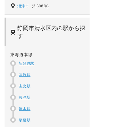
沼津市
(3,308件)
静岡市清水区内の駅から探
す
東海道本線
新蒲原駅
蒲原駅
由比駅
興津駅
清水駅
草薙駅