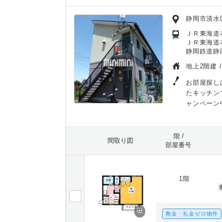
静岡市清水
ＪＲ東海道本
ＪＲ東海道本
静岡鉄道静
地上2階建 
お部屋探し
たキッチン
ャンペーン
階 /
間取り図
部屋番号
1階
敷金・礼金ゼロ物件