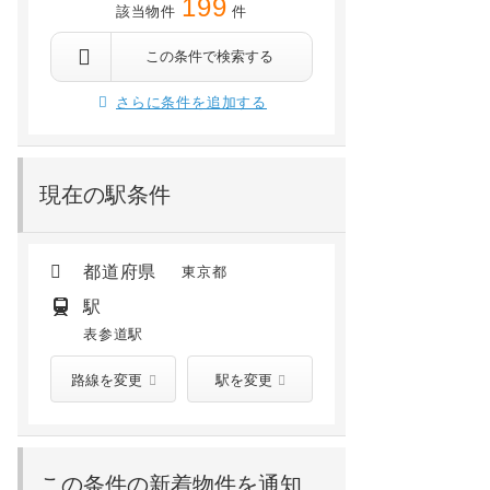
199
該当物件
件
港区西麻布1丁目
港区南青山3丁目4-8
木坂 徒歩11分
乃木坂 徒歩7分
六本木 徒歩10分
表参道 徒歩14分
表参道 徒歩7分
外苑前 徒歩6分
この条件で検索する
33.0
万円
21.7
万円
/ 1.0万円
/ 1.5万円
さらに条件を追加する
2階 /
1997年10月
2階 /
2004年03月
現在の駅条件
都道府県
東京都
駅
表参道駅
路線を変更
駅を変更
この条件の新着物件を通知