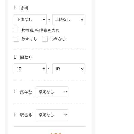
賃料
～
共益費/管理費を含む
敷金なし
礼金なし
間取り
～
東京都港区西麻布1丁目の賃貸マンション
KDXレジデンス南青山[2階]
NEW
NEW
築年数
駅徒歩