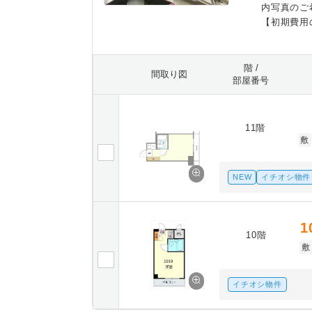
内写真のご
【初期費用
階 /
間取り図
部屋番号
11階
敷
NEW
イチオシ物件
1
10階
敷
イチオシ物件