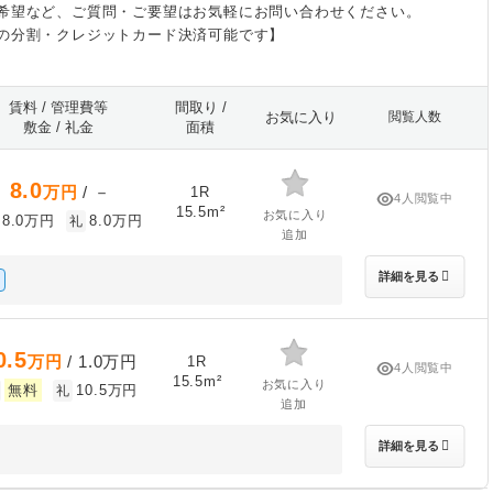
希望など、ご質問・ご要望はお気軽にお問い合わせください。
の分割・クレジットカード決済可能です】
賃料 / 管理費等
間取り /
お気に入り
閲覧人数
敷金 / 礼金
面積
8.0
万円
/ －
1R
4人閲覧中
15.5m²
お気に入り
8.0万円
8.0万円
礼
追加
詳細を見る
0.5
万円
/ 1.0万円
1R
4人閲覧中
15.5m²
お気に入り
無料
10.5万円
礼
追加
詳細を見る