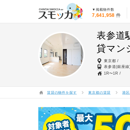
賃貸スモッカ
▼掲載物件数
7,641,958
件
表参道
貸マン
東京都
表参道(銀座線
1R〜1R
賃貸の物件を探す
東京都の賃貸
港区