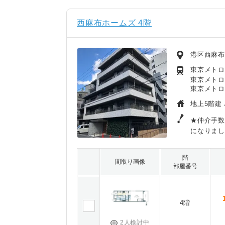
西麻布ホームズ 4階
港区西麻
東京メトロ
東京メトロ
東京メトロ
地上5階建 
★仲介手数
になりまし
階
間取り画像
部屋番号
4階
2人検討中