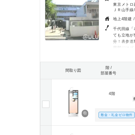
東京メトロ
ＪＲ山手線/
地上4階建 
千代田線「
ても立地が
分！表参道
用部にはゴ
階 /
間取り図
部屋番号
4階
敷金・礼金ゼロ物件