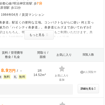
7分
副都心線/明治神宮前駅 歩
原宿駅 歩11分
/
1984年04月
/ 賃貸マンション
表参道」駅近くの便利な立地。コンパクトながらに使い 何と言っ
魅力の「ハイシティ表参道」。表参道ヒルズまで歩いてわずか2
駅はもちろん、明治神宮前駅、原宿駅もご利用いただけます。共
もっと見る
ミ出し24時間OK・宅配ボックスなど様々な設備
賃料 / 管理費等
間取り /
お気に入り
閲覧人数
敷金 / 礼金
面積
8.9
万円
/ －
1R
4人閲覧中
14.52m²
お気に入り
無料
無料
敷
礼
追加
詳細を見る