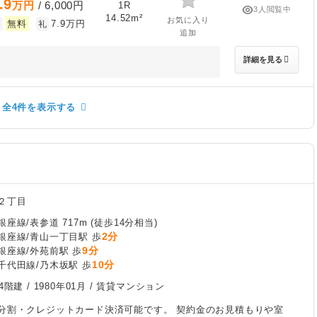
.9
万円
/ 6,000円
1R
3人閲覧中
14.52m²
お気に入り
無料
7.9万円
敷
礼
追加
詳細を見る
全4件を表示する
２丁目
座線/表参道 717m (徒歩14分相当)
2分
銀座線/青山一丁目駅 歩
9分
銀座線/外苑前駅 歩
10分
千代田線/乃木坂駅 歩
4階建 /
1980年01月
/ 賃貸マンション
分割・クレジットカード決済可能です。 契約金のお見積もりや室