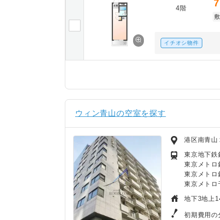
7
4階
イチオシ物件
ウィン青山の空室を探す
港区南青山
東京地下鉄銀
東京メトロ
東京メトロ
東京メトロ
地下3地上1
初期費用の