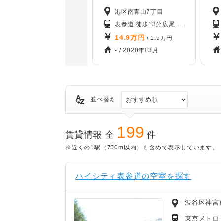
港区南青山7丁目
表参道 徒歩13分
広尾 徒歩14分
14.9
万円
/ 1.5万円
- /
2020年03月
並べ替え
199
賃貸情報 全
件
※近くの1駅（750m以内）も含めて表示しています。
ハイシティ表参道の空室を探す
渋谷区神宮
東京メトロ