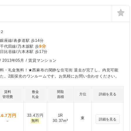
布２
銀座線/表参道駅 歩14分
9分
千代田線/乃木坂駅 歩
日比谷線/六本木駅 歩17分
/
2013年05月
/ 賃貸マンション
料・礼金無料！★西麻布の閑静な住宅街 退去が完了し、内見可能
た。2面採光のワンルームです。お気軽にお問い合わせください。
賃料
敷金
間取
方位
詳細を見る
管理費
礼金
面積
16.7
万円
33.4万円
1R
東
詳細を見る
無料
30.37m²
－