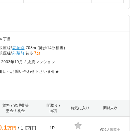
４丁目
銀座線/
表参道
703m (徒歩14分相当)
銀座線/
外苑前
徒歩
7分
/
2003年10月
/ 賃貸マンション
町店へお問い合わせ下さいませ★
賃料 / 管理費等
間取り /
お気に入り
閲覧人数
敷金 / 礼金
面積
0.1
万円
/ 1.0万円
1R
2人閲覧中