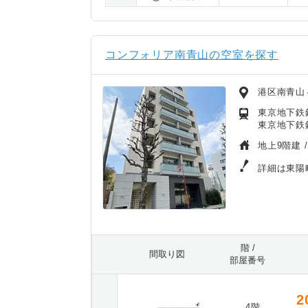
コンフォリア南青山の空室を探す
港区南青山
東京地下鉄
東京地下鉄
地上9階建 
詳細は東陽
階 /
間取り図
部屋番号
2
4階