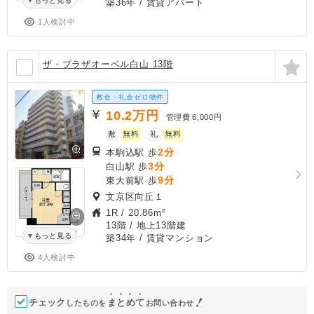
もっと見る
築36年
/ 賃貸アパート
1人検討中
ザ・プラザオーベル白山 13階
敷金・礼金ゼロ物件
10.2
万円
管理費
6,000円
敷
無料
礼
無料
2分
本駒込駅 歩
3分
白山駅 歩
9分
東大前駅 歩
文京区向丘１
1R
/
20.86m²
13階 / 地上13階建
もっと見る
築34年
/ 賃貸マンション
4人検討中
チェック
ま
と
め
て
したものを
お問い合わせ