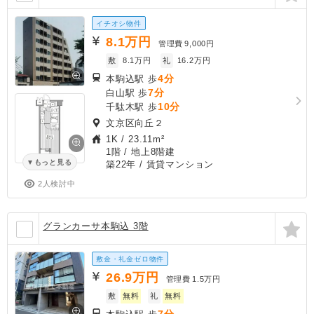
イチオシ物件
8.1
万円
管理費
9,000円
敷
8.1万円
礼
16.2万円
4分
本駒込駅 歩
7分
白山駅 歩
10分
千駄木駅 歩
文京区向丘２
1K
/
23.11m²
1階 / 地上8階建
もっと見る
築22年
/ 賃貸マンション
2人検討中
グランカーサ本駒込 3階
敷金・礼金ゼロ物件
26.9
万円
管理費
1.5万円
敷
無料
礼
無料
7分