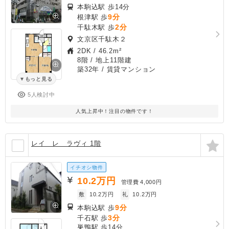
本駒込駅 歩14分
9分
根津駅 歩
2分
千駄木駅 歩
文京区千駄木２
2DK
/
46.2m²
8階 / 地上11階建
築32年
/ 賃貸マンション
もっと見る
5人検討中
人気上昇中！注目の物件です！
レイ レ ラヴィ 1階
イチオシ物件
10.2
万円
管理費
4,000円
敷
10.2万円
礼
10.2万円
9分
本駒込駅 歩
3分
千石駅 歩
巣鴨駅 歩14分