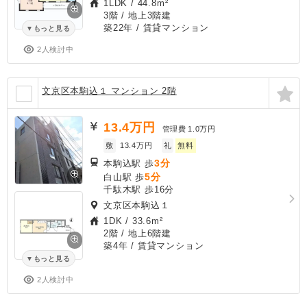
1LDK
/
44.8m²
3階 / 地上3階建
築22年
/ 賃貸マンション
もっと見る
2人検討中
文京区本駒込１ マンション 2階
13.4
万円
管理費
1.0万円
敷
13.4万円
礼
無料
3分
本駒込駅 歩
5分
白山駅 歩
千駄木駅 歩16分
文京区本駒込１
1DK
/
33.6m²
2階 / 地上6階建
築4年
/ 賃貸マンション
もっと見る
2人検討中