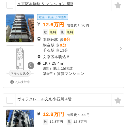
文京区本駒込５ マンション 8階
敷金・礼金ゼロ物件
12.6
万円
管理費
1.5万円
敷
無料
礼
無料
8分
本駒込駅 歩
8分
駒込駅 歩
千石駅 歩13分
文京区本駒込５
1K
/
25.4m²
8階 / 地上15階建
築5年
/ 賃貸マンション
もっと見る
2人検討中
ヴィラクレール文京小石川 4階
12.8
万円
管理費
8,000円
敷
12.8万円
礼
12.8万円