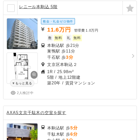
レニール本駒込 5階
敷金・礼金ゼロ物件
11.6
万円
管理費
1.0万円
敷
無料
礼
無料
本駒込駅 歩21分
巣鴨駅 歩11分
3分
千石駅 歩
文京区本駒込２
1R
/
25.98m²
5階 / 地上12階建
築20年
/ 賃貸マンション
もっと見る
2人検討中
AXAS文京千駄木の空室を探す
5分
本駒込駅 歩
6分
千駄木駅 歩