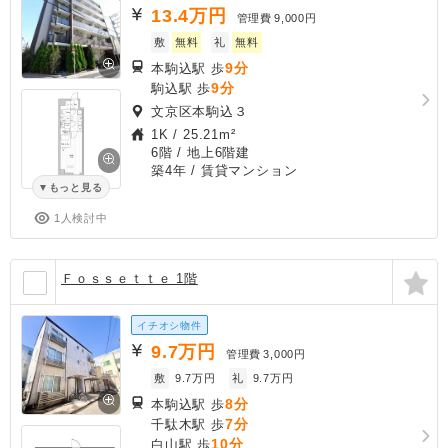
13.4
万円
管理費
9,000円
敷
無料
礼
無料
9分
本駒込駅 歩
9分
駒込駅 歩
文京区本駒込３
1K
/
25.21m²
6階 / 地上6階建
築4年
/ 賃貸マンション
もっと見る
1人検討中
Ｆｏｓｓｅｔｔｅ 1階
イチオシ物件
9.7
万円
管理費
3,000円
敷
9.7万円
礼
9.7万円
8分
本駒込駅 歩
7分
千駄木駅 歩
10分
白山駅 歩