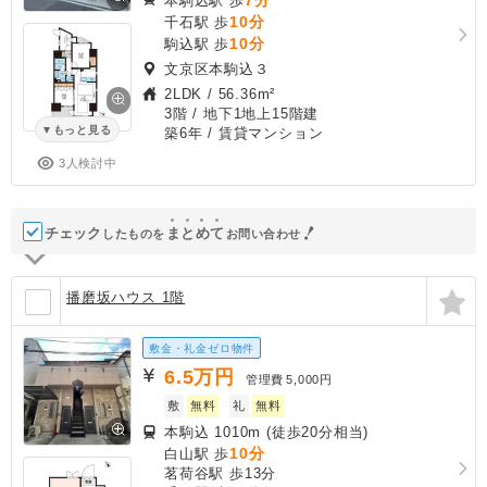
本駒込駅 歩
10分
千石駅 歩
10分
駒込駅 歩
文京区本駒込３
2LDK
/
56.36m²
3階 / 地下1地上15階建
もっと見る
築6年
/ 賃貸マンション
3人検討中
チェック
ま
と
め
て
したものを
お問い合わせ
播磨坂ハウス 1階
敷金・礼金ゼロ物件
6.5
万円
管理費
5,000円
敷
無料
礼
無料
本駒込 1010m (徒歩20分相当)
10分
白山駅 歩
茗荷谷駅 歩13分