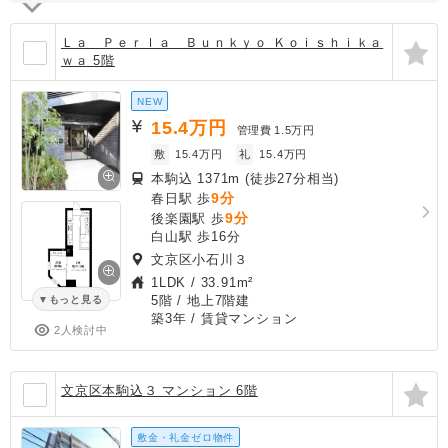
Ｌａ Ｐｅｒｌａ Ｂｕｎｋｙｏ Ｋｏｉｓｈｉｋａ
ｗａ 5階
NEW
15.4
万円
管理費
1.5万円
敷
15.4万円
礼
15.4万円
本駒込 1371m (徒歩27分相当)
9分
春日駅 歩
9分
後楽園駅 歩
白山駅 歩16分
文京区小石川３
1LDK
/
33.91m²
5階 / 地上7階建
もっと見る
築3年
/ 賃貸マンション
2人検討中
文京区本駒込３ マンション 6階
敷金・礼金ゼロ物件