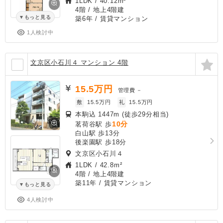
1LDK
/
40.12m²
4階 / 地上4階建
もっと見る
築6年
/ 賃貸マンション
1人検討中
文京区小石川４ マンション 4階
15.5
万円
管理費
－
敷
15.5万円
礼
15.5万円
本駒込 1447m (徒歩29分相当)
10分
茗荷谷駅 歩
白山駅 歩13分
後楽園駅 歩18分
文京区小石川４
1LDK
/
42.8m²
4階 / 地上4階建
築11年
/ 賃貸マンション
もっと見る
4人検討中