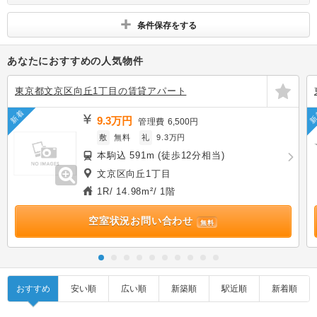
す
条件保存をする
あなたにおすすめの人気物件
東京都文京区向丘1丁目の賃貸アパート
新着
新
9.3万円
管理費
6,500円
敷
無料
礼
9.3万円
本駒込 591m (徒歩12分相当)
文京区向丘1丁目
1R/ 14.98m²/ 1階
空室状況お問い合わせ
無料
おすすめ
安い順
広い順
新築順
駅近順
新着順