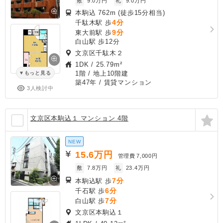
敷
9.0万円
礼
9.0万円
本駒込 762m (徒歩15分相当)
4分
千駄木駅 歩
9分
東大前駅 歩
白山駅 歩12分
文京区千駄木２
1DK
/
25.79m²
1階 / 地上10階建
もっと見る
築47年
/ 賃貸マンション
3人検討中
文京区本駒込１ マンション 4階
NEW
15.6
万円
管理費
7,000円
敷
7.8万円
礼
23.4万円
7分
本駒込駅 歩
6分
千石駅 歩
7分
白山駅 歩
文京区本駒込１