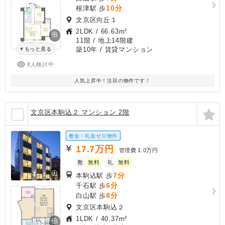
10分
根津駅 歩
文京区向丘１
2LDK
/
66.63m²
11階 / 地上14階建
築10年
/ 賃貸マンション
もっと見る
8人検討中
人気上昇中！注目の物件です！
文京区本駒込２ マンション 2階
敷金・礼金ゼロ物件
17.7
万円
管理費
1.0万円
敷
無料
礼
無料
7分
本駒込駅 歩
6分
千石駅 歩
8分
白山駅 歩
文京区本駒込２
1LDK
/
40.37m²