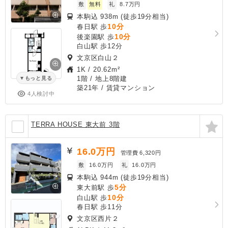
敷
無料
礼
8.7万円
本駒込 938m (徒歩19分相当)
10分
春日駅 歩
10分
後楽園駅 歩
白山駅 歩12分
文京区白山２
1K
/
20.62m²
1階 / 地上8階建
もっと見る
築21年
/ 賃貸マンション
4人検討中
TERRA HOUSE 東大前 3階
16.0
万円
管理費
6,320円
敷
16.0万円
礼
16.0万円
本駒込 944m (徒歩19分相当)
5分
東大前駅 歩
10分
白山駅 歩
春日駅 歩11分
文京区西片２