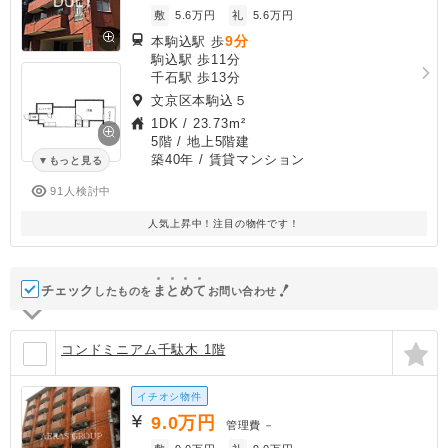
敷
5.6万円
礼
5.6万円
9分
本駒込駅 歩
駒込駅 歩11分
千石駅 歩13分
文京区本駒込５
1DK
/
23.73m²
5階 / 地上5階建
築40年
/ 賃貸マンション
もっと見る
91人検討中
人気上昇中！注目の物件です！
チェック
ま
と
め
て
したものを
お問い合わせ
コンドミニアム千駄木 1階
イチオシ物件
9.0
万円
管理費
－