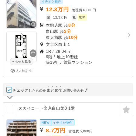
イチオシ物件
12.3
万円
管理費
6,000円
敷
12.3万円
礼
無料
8分
本駒込駅 歩
2分
白山駅 歩
10分
東大前駅 歩
文京区白山１
1R
/
29.04m²
6階 / 地上10階建
もっと見る
築19年
/ 賃貸マンション
3人検討中
チェック
ま
と
め
て
したものを
お問い合わせ
スカイコート文京白山第3 1階
NEW
イチオシ物件
8.7
万円
管理費
5,000円