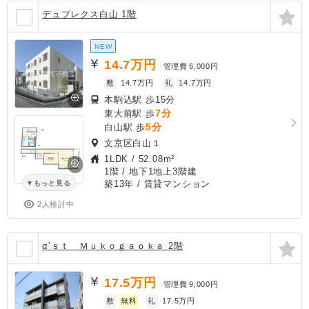
デュプレクス白山 1階
NEW
14.7
万円
管理費
6,000円
敷
14.7万円
礼
14.7万円
本駒込駅 歩15分
7分
東大前駅 歩
5分
白山駅 歩
文京区白山１
1LDK
/
52.08m²
1階 / 地下1地上3階建
築13年
/ 賃貸マンション
もっと見る
2人検討中
α’ｓｔ Ｍｕｋｏｇａｏｋａ 2階
17.5
万円
管理費
9,000円
敷
無料
礼
17.5万円