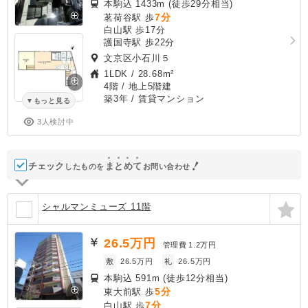
本駒込 1433m (徒歩29分相当)
7分
茗荷谷駅 歩
白山駅 歩17分
護国寺駅 歩22分
文京区小石川５
1LDK
/
28.68m²
4階 / 地上5階建
築3年
/ 賃貸マンション
もっと見る
3人検討中
チェック
ま
と
め
て
したものを
お問い合わせ
シャルマンミューズ 11階
26.5
万円
管理費
1.2万円
敷
26.5万円
礼
26.5万円
本駒込 591m (徒歩12分相当)
5分
東大前駅 歩
7分
白山駅 歩