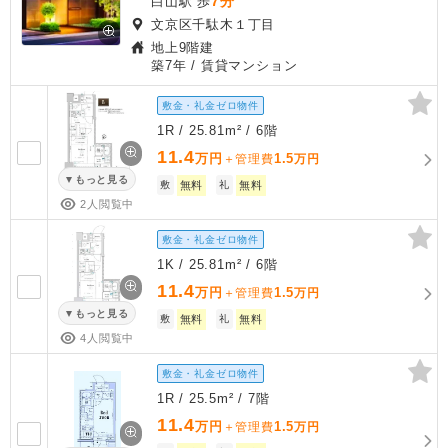
7分
白山駅 歩
文京区千駄木１丁目
地上9階建
築7年
/ 賃貸マンション
敷金・礼金ゼロ物件
1R / 25.81m² / 6階
11.4
万円
1.5
＋管理費
万円
もっと見る
敷
無料
礼
無料
2人閲覧中
敷金・礼金ゼロ物件
1K / 25.81m² / 6階
11.4
万円
1.5
＋管理費
万円
もっと見る
敷
無料
礼
無料
4人閲覧中
敷金・礼金ゼロ物件
1R / 25.5m² / 7階
11.4
万円
1.5
＋管理費
万円