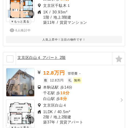
文京区千駄木１
1K
/
30.93m²
1階 / 地上3階建
もっと見る
築11年
/ 賃貸マンション
6人検討中
人気上昇中！注目の物件です！
文京区白山４ アパート 2階
12.8
万円
管理費
－
敷
12.8万円
礼
無料
本駒込駅 歩14分
10分
千石駅 歩
8分
白山駅 歩
文京区白山４
1LDK
/
40.5m²
2階 / 地上2階建
築37年
/ 賃貸アパート
もっと見る