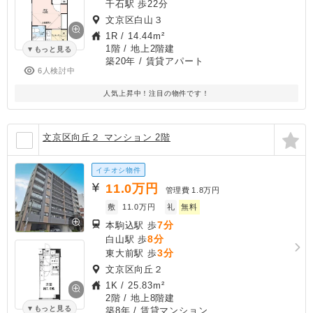
千石駅 歩22分
文京区白山３
1R
/
14.44m²
1階 / 地上2階建
もっと見る
築20年
/ 賃貸アパート
6人検討中
人気上昇中！注目の物件です！
文京区向丘２ マンション 2階
イチオシ物件
11.0
万円
管理費
1.8万円
敷
11.0万円
礼
無料
7分
本駒込駅 歩
8分
白山駅 歩
3分
東大前駅 歩
文京区向丘２
1K
/
25.83m²
2階 / 地上8階建
もっと見る
築8年
/ 賃貸マンション