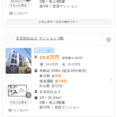
2階 / 地上4階建
もっと見る
築3年
/ 賃貸マンション
6人検討中
人気上昇中！注目の物件です！
文京区白山２ マンション 2階
イチオシ物件
10.0
万円
管理費
8,000円
敷
10.0万円
礼
10.0万円
本駒込 938m (徒歩19分相当)
9分
春日駅 歩
10分
後楽園駅 歩
白山駅 歩12分
文京区白山２
1R
/
25.03m²
2階 / 地上4階建
もっと見る
築10年
/ 賃貸マンション
42人検討中