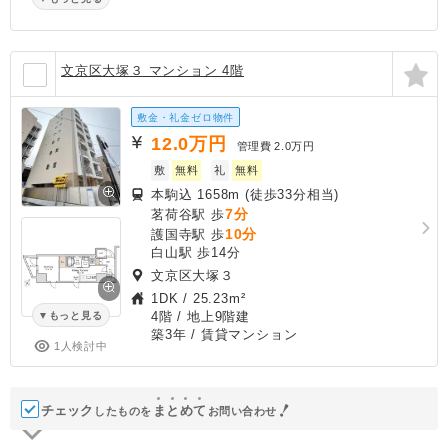
文京区大塚３ マンション 4階
敷金・礼金ゼロ物件
12.0
万円
管理費
2.0万円
敷
無料
礼
無料
本駒込 1658m (徒歩33分相当)
7分
茗荷谷駅 歩
10分
護国寺駅 歩
白山駅 歩14分
文京区大塚３
1DK
/
25.23m²
4階 / 地上9階建
もっと見る
築3年
/ 賃貸マンション
1人検討中
チェック
ま
と
め
て
したものを
お問い合わせ