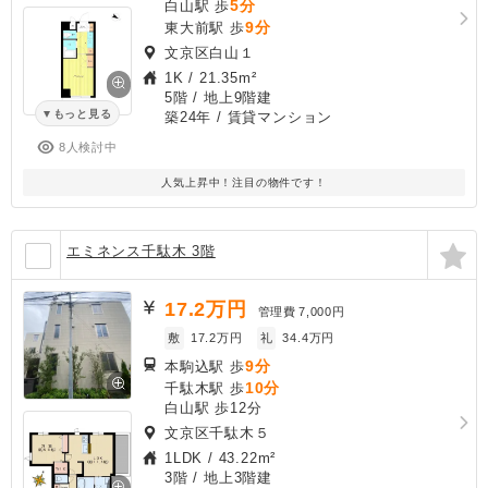
5分
白山駅 歩
9分
東大前駅 歩
文京区白山１
1K
/
21.35m²
5階 / 地上9階建
もっと見る
築24年
/ 賃貸マンション
8人検討中
人気上昇中！注目の物件です！
エミネンス千駄木 3階
17.2
万円
管理費
7,000円
敷
17.2万円
礼
34.4万円
9分
本駒込駅 歩
10分
千駄木駅 歩
白山駅 歩12分
文京区千駄木５
1LDK
/
43.22m²
3階 / 地上3階建