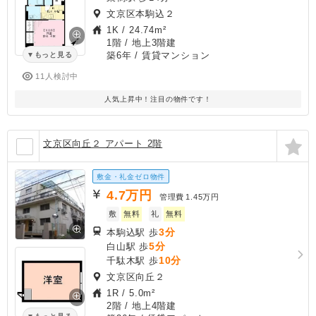
文京区本駒込２
1K
/
24.74m²
1階 / 地上3階建
築6年
/ 賃貸マンション
もっと見る
11人検討中
人気上昇中！注目の物件です！
文京区向丘２ アパート 2階
敷金・礼金ゼロ物件
4.7
万円
管理費
1.45万円
敷
無料
礼
無料
3分
本駒込駅 歩
5分
白山駅 歩
10分
千駄木駅 歩
文京区向丘２
1R
/
5.0m²
2階 / 地上4階建