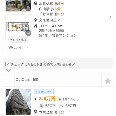
6分
本駒込駅 歩
8分
白山駅 歩
9分
千駄木駅 歩
文京区向丘２
1LDK
/
40.7m²
2階 / 地上3階建
築4年
/ 賃貸マンション
もっと見る
1人検討中
チェック
ま
と
め
て
したものを
お問い合わせ
OLIO白山 5階
イチオシ物件
8.6
万円
管理費
1.0万円
敷
8.6万円
礼
8.6万円
7分
本駒込駅 歩