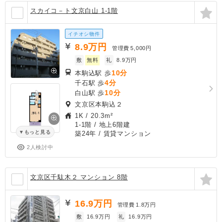
スカイコ－ト文京白山 1-1階
イチオシ物件
8.9
万円
管理費
5,000円
敷
無料
礼
8.9万円
10分
本駒込駅 歩
4分
千石駅 歩
10分
白山駅 歩
文京区本駒込２
1K
/
20.3m²
1-1階 / 地上6階建
もっと見る
築24年
/ 賃貸マンション
2人検討中
文京区千駄木２ マンション 8階
16.9
万円
管理費
1.8万円
敷
16.9万円
礼
16.9万円