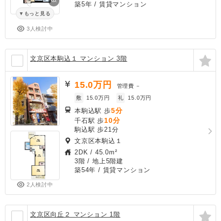
築5年
/ 賃貸マンション
もっと見る
3人検討中
文京区本駒込１ マンション 3階
15.0
万円
管理費
－
敷
15.0万円
礼
15.0万円
5分
本駒込駅 歩
10分
千石駅 歩
駒込駅 歩21分
文京区本駒込１
2DK
/
45.0m²
3階 / 地上5階建
築54年
/ 賃貸マンション
2人検討中
文京区向丘２ マンション 1階