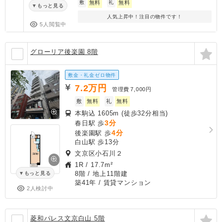
敷
無料
礼
無料
もっと見る
人気上昇中！注目の物件です！
5人閲覧中
グローリア後楽園 8階
敷金・礼金ゼロ物件
7.2
万円
管理費
7,000円
敷
無料
礼
無料
本駒込 1605m (徒歩32分相当)
3分
春日駅 歩
4分
後楽園駅 歩
白山駅 歩13分
文京区小石川２
1R
/
17.7m²
8階 / 地上11階建
もっと見る
築41年
/ 賃貸マンション
2人検討中
菱和パレス文京白山 5階