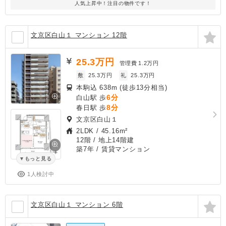
人気上昇中！注目の物件です！
文京区白山１ マンション 12階
25.3
万円
管理費
1.2万円
敷
25.3万円
礼
25.3万円
本駒込 638m (徒歩13分相当)
6分
白山駅 歩
8分
春日駅 歩
文京区白山１
2LDK
/
45.16m²
12階 / 地上14階建
築7年
/ 賃貸マンション
もっと見る
1人検討中
文京区白山１ マンション 6階