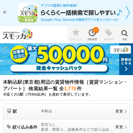
20
お気に入り
閲覧履歴
検索条件
検索
本駒込駅(東京都)周辺の賃貸物件情報［賃貸マンション・
アパート］ 検索結果一覧
全
1,770
件
※近くの1駅（750m以内）も含めて表示しています。
駅
本駒込
変更
指定なし
絞り込み条件
変更
家賃、間取り、設備条件などで絞り込めま