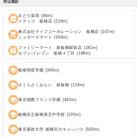
周辺施設
みどり薬局
(
84
m)
local_pharmacy
メディコ 板橋店
(
218
m)
株式会社ライフコーポレーション 板橋店
(
167
m)
shopping_cart
シュガーズマート
(
304
m)
ファミリーマート 新板橋駅前店
(
181
m)
local_convenience_store
セブン‐イレブン 板橋４丁目
(
188
m)
school
板橋明星学園
(
388
m)
school
さくらさくみらい 新板橋
(
118
m)
school
東京国際フランス学園
(
443
m)
school
板橋区立板橋第五中学校
(
193
m)
school
東京家政大学 板橋区のキャンパス
(
568
m)