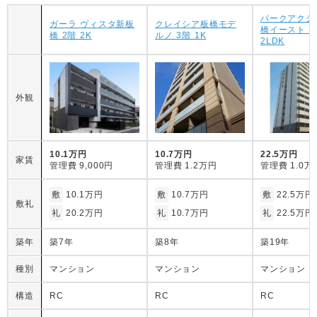
パークアクシ
ガーラ ヴィスタ新板
クレイシア板橋モデ
橋イースト 1
橋 2階 2K
ルノ 3階 1K
2LDK
外観
10.1万円
10.7万円
22.5万円
家賃
管理費
9,000円
管理費
1.2万円
管理費
1.0万
敷
10.1万円
敷
10.7万円
敷
22.5万円
敷礼
礼
20.2万円
礼
10.7万円
礼
22.5万円
築年
築7年
築8年
築19年
種別
マンション
マンション
マンション
構造
RC
RC
RC