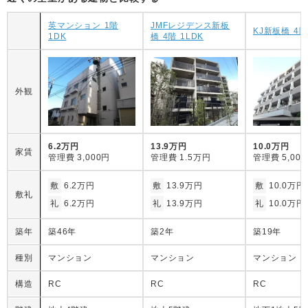
英マンション 1階
JMFレジデンス新板
KJ新板橋 4階
1DK
橋 4階 1LDK
外観
6.2万円
13.9万円
10.0万円
家賃
管理費
3,000円
管理費
1.5万円
管理費
5,00
敷
6.2万円
敷
13.9万円
敷
10.0万円
敷礼
礼
6.2万円
礼
13.9万円
礼
10.0万円
築年
築46年
築2年
築19年
種別
マンション
マンション
マンション
構造
RC
RC
RC