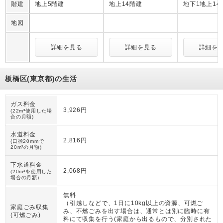
階建
地上5階建
地上14階建
地下1地上14
地図
詳細を見る
詳細を見る
詳細を
板橋区(東京都)の生活
ガス料金
3,926円
(22m³使用した場
合の月額)
水道料金
2,816円
(口径20mmで
20m³の月額)
下水道料金
2,068円
(20m³を使用した
場合の月額)
無料
（
引越しなどで、1日に10kg以上の資源、可燃ご
家庭ごみ収集
み、不燃ごみを出す場合は、通常とは別に臨時に有
(可燃ごみ)
料にて収集を行う(家庭から出るもので、分別された