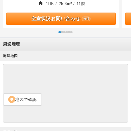
1DK / 25.3m² / 11階
空室状況お問い合わせ
無料
周辺環境
周辺地図
地図で確認
location_on