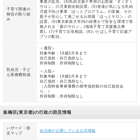
事業の拡充。(4)乳幼児親子専用のお部屋「すくすく
サロン」の児童館全館設置。(5)発達が気になる乳幼
子育て関連の
児親子向け事業「ほっとプログラム」の実施、その
独自の取り組
親子が安心して過ごせるお部屋「ほっとサロン」の
み
設置。(6)東京家政大学内の緑豊かで安全な環境で実
施される「森のサロン」(地域子育て支援拠点事
業)。(7)子育て出張相談。(8)いたばし子育て応援ア
プリの配信。
＜通院＞
対象年齢：
18歳3月末まで
自己負担：
自己負担なし
所得制限：
所得制限なし
乳幼児・子ど
＜入院＞
も医療費助成
対象年齢：
18歳3月末まで
自己負担：
自己負担なし
（
入院時食事療養費の標準負担額の自己負担あ
り。
）
所得制限：
所得制限なし
板橋区(東京都)の行政の防災情報
ハザード・防
自治体が公開している公式情報
災マップ