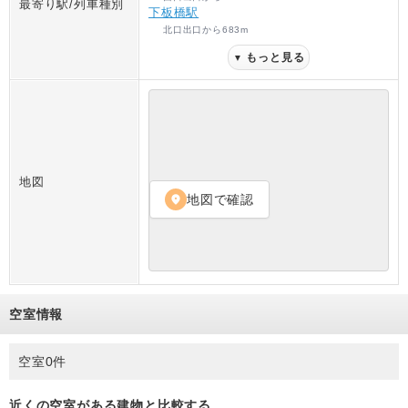
最寄り駅/列車種別
下板橋駅
北口出口
から
683
m
もっと見る
▼
地図
地図で確認
location_on
空室情報
空室0件
近くの空室がある建物と比較する