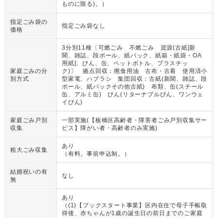
ものに限る)。
）
指定ごみ袋の
指定ごみ袋なし
価格
3分別11種〔可燃ごみ 不燃ごみ 資源(古紙[新
聞、雑誌、段ボール、紙パック、紙箱・紙袋・OA
用紙]、びん、缶、ペットボトル、プラスチッ
家庭ごみの分
ク)〕 拠点回収：廃食用油 古布・古着 使用済小
別方式
型家電、ハブラシ 集団回収：古紙(新聞、雑誌、段
ボール、紙パックその他古紙) 布類、缶(スチール
缶、アルミ缶) びん(リターナブルびん、ワンウェ
イびん)
家庭ごみ戸別
一部実施(【板橋区高齢者・障害者ごみ戸別収集サー
収集
ビス】障がい者・高齢者のみ実施)
あり
粗大ごみ収集
（
有料。事前申込制。
）
結婚祝いの有
なし
無
あり
（
(1)【ブックスタート事業】区内在住で母子手帳取
得後、赤ちゃんが1歳の誕生日の前日までのご家庭