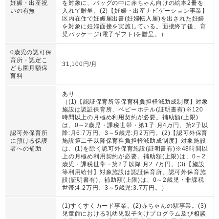
妊娠・出産祝
を対象に、バッグの中に赤ちゃん向けの絵本2冊を
いの有無
入れて贈呈。(2)【妊婦・出産ナビゲーション事業】
区内在住で妊娠届出書(妊婦転入届)を出された妊婦
を対象に妊婦面接を実施している。面接終了後、育
児パッケージ(電子ギフト)を贈呈。
）
0歳児の認可保
育所・認定こ
31,100円/月
ども園月額保
育料
あり
（
(1)【認証保育所等保育料負担軽減助成制度】対象
施設は認証保育所、ベビーホテル(証明書有)※120
時間以上の月極め利用契約が必要。補助額(上限)
は、0～2歳児・課税世帯・第1子:月4万円、第2子以
認可外保育所
降:月6.7万円、3～5歳児:月2万円。(2)【認可外保育
に預ける保護
施設第二子以降保育料負担軽減助成制度】対象施設
者への補助
は、(1)を除く認可外保育施設(証明書有)※48時間以
上の月極め利用契約が必要。補助額(上限)は、0～2
歳児・課税世帯・第2子以降:月2.7万円。(3)【施設
等利用給付】対象施設は認証保育所、認可外保育施
設(証明書有)。補助額(上限)は、0～2歳児・非課税
世帯:4.2万円、3～5歳児:3.7万円。
）
(1)すくすくカード事業。(2)赤ちゃんの駅事業。(3)
児童館における乳幼児親子向けプログラム及び相談