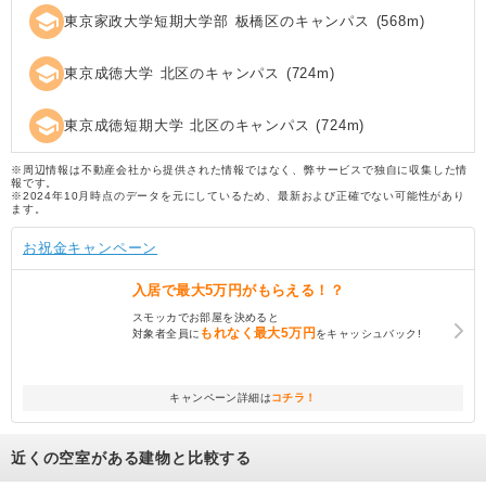
school
東京家政大学短期大学部 板橋区のキャンパス
(
568
m)
school
東京成徳大学 北区のキャンパス
(
724
m)
school
東京成徳短期大学 北区のキャンパス
(
724
m)
※周辺情報は不動産会社から提供された情報ではなく、弊サービスで独自に収集した情
報です。
※2024年10月時点のデータを元にしているため、最新および正確でない可能性があり
ます。
お祝金キャンペーン
入居で
最大5万円
がもらえる！？
スモッカでお部屋を決めると
もれなく
最大5万円
対象者全員に
をキャッシュバック!
キャンペーン詳細は
コチラ！
近くの空室がある建物と比較する