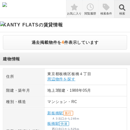
検索
お気に入り
閲覧履歴
検索条件
検索
KANTY FLATS
の賃貸情報
4
過去掲載物件を
件表示しています
建物情報
東京都板橋区板橋４丁目
住所
周辺物件を探す
階建・築年月
地上3階建
・
1988年05月
種別・構造
マンション
・
RC
新板橋駅
急行
Ａ３出口
から
246
m
板橋駅
快速
西口出口
から
525
m