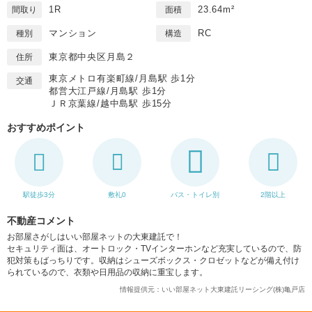
1R
23.64m²
間取り
面積
マンション
RC
種別
構造
東京都中央区月島２
住所
東京メトロ有楽町線/月島駅 歩1分
交通
都営大江戸線/月島駅 歩1分
ＪＲ京葉線/越中島駅 歩15分
おすすめポイント
駅徒歩3分
敷礼0
バス・トイレ別
2階以上
不動産コメント
お部屋さがしはいい部屋ネットの大東建託で！
セキュリティ面は、オートロック・TVインターホンなど充実しているので、防
犯対策もばっちりです。収納はシューズボックス・クロゼットなどが備え付け
られているので、衣類や日用品の収納に重宝します。
情報提供元：いい部屋ネット大東建託リーシング(株)亀戸店