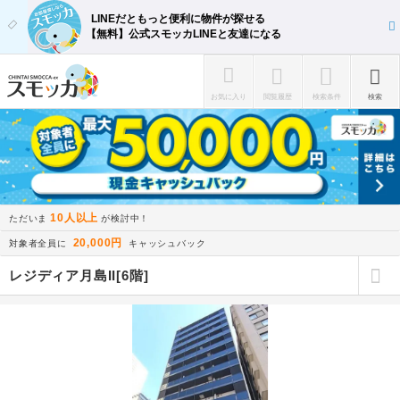
LINEだともっと便利に物件が探せる
【無料】公式スモッカLINEと友達になる
お気に入り
閲覧履歴
検索条件
検索
10人以上
ただいま
が検討中！
20,000円
対象者全員に
キャッシュバック
レジディア月島II[6階]