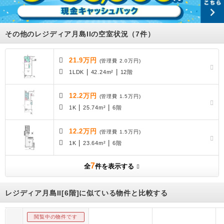
その他のレジディア月島IIの空室状況（7件）
21.9万円
(管理費 2.0万円)
|
|
1LDK
42.24m²
12階
12.2万円
(管理費 1.5万円)
|
|
1K
25.74m²
6階
12.2万円
(管理費 1.5万円)
|
|
1K
23.64m²
6階
7
全
件を表示する
レジディア月島II[6階]に似ている物件と比較する
閲覧中の物件です