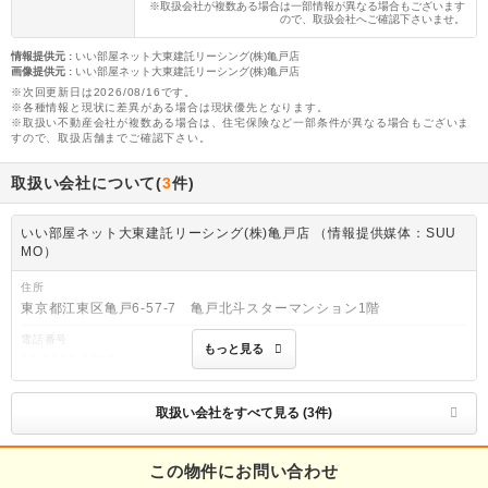
※取扱会社が複数ある場合は一部情報が異なる場合もございます
ので、取扱会社へご確認下さいませ。
情報提供元
:
いい部屋ネット大東建託リーシング(株)亀戸店
画像提供元
:
いい部屋ネット大東建託リーシング(株)亀戸店
※次回更新日は2026/08/16です。
※各種情報と現状に差異がある場合は現状優先となります。
※取扱い不動産会社が複数ある場合は、住宅保険など一部条件が異なる場合もございま
すので、取扱店舗までご確認下さい。
取扱い会社について(
3
件)
いい部屋ネット大東建託リーシング(株)亀戸店 （情報提供媒体：SUU
MO）
住所
東京都江東区亀戸6-57-7 亀戸北斗スターマンション1階
電話番号
もっと見る
03-3682-0701
免許番号
国土交通大臣(2)第9120号
取扱い会社をすべて見る (3件)
取引態様
仲介
この物件にお問い合わせ