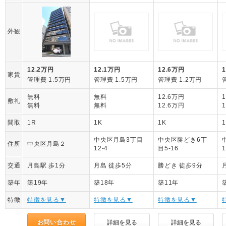
外観
12.2万円
12.1万円
12.6万円
家賃
管理費 1.5万円
管理費 1.5万円
管理費 1.2万円
無料
無料
12.6万円
敷礼
無料
無料
12.6万円
間取
1R
1K
1K
中央区月島3丁目
中央区勝どき6丁
住所
中央区月島２
12-4
目5-16
1
交通
月島駅 歩1分
月島 徒歩5分
勝どき 徒歩9分
築年
築19年
築18年
築11年
特徴
特徴を見る▼
特徴を見る▼
特徴を見る▼
お問い合わせ
詳細を見る
詳細を見る