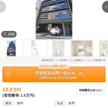
1/14
画像提供元：いい部屋ネット大東建託リーシング(株)亀戸店
かんたん30秒で完了!
空室状況お問い合わせ
無料
2項目のみを入力すればOK!
12.2
万円
初期費用を知りたい
(管理費等:1.5万円)
無料
無料
敷金
礼金