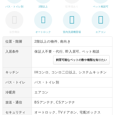
バス・トイレ別
2階以上
駐車場あり
ペット相談可
追焚機能
オートロック
室内洗濯機置場
エアコン
位置・階層
2階以上の物件, 南向き
入居条件
保証人不要・代行, 即入居可, ペット相談
飼育可能なペットの数や種類を知りたい
キッチン
IHコンロ, コンロ二口以上, システムキッチン
バス・トイレ
バス・トイレ別
冷暖房
エアコン
放送・通信
BSアンテナ, CSアンテナ
セキュリティ
オートロック, TVドアホン, 宅配ボックス