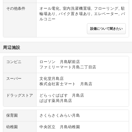
その他条件
オール電化, 室内洗濯機置場, フローリング, 駐
輪場あり, バイク置き場あり, エレベーター, バ
ルコニー
設備について聞きたい
周辺施設
コンビニ
ローソン 月島駅前店
ファミリーマート月島二丁目店
スーパー
文化堂月島店
株式会社富士マート 月島店
ドラッグストア
どらっぐぱぱす 月島店
ぱぱす薬局月島店
保育園
さくらさくみらい月島
幼稚園
中央区立 月島幼稚園