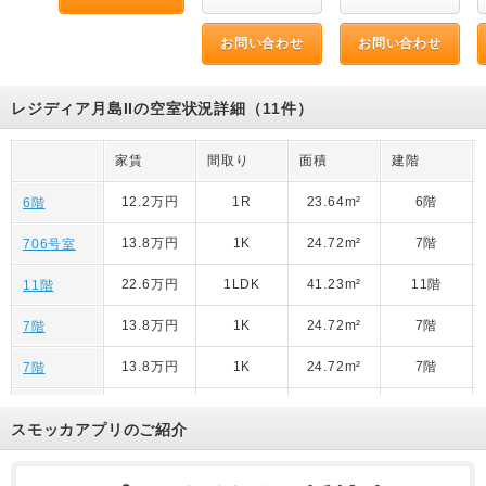
お問い合わせ
お問い合わせ
レジディア月島IIの空室状況詳細（11件）
家賃
間取り
面積
建階
12.2万円
1R
23.64m²
6階
6階
13.8万円
1K
24.72m²
7階
706号室
22.6万円
1LDK
41.23m²
11階
11階
13.8万円
1K
24.72m²
7階
7階
13.8万円
1K
24.72m²
7階
7階
12.2万円
1K
25.74m²
6階
6階
スモッカアプリのご紹介
21.9万円
1LDK
42.24m²
12階
12階