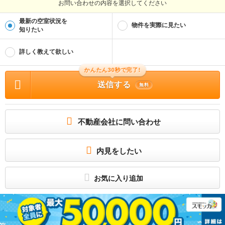
お問い合わせの内容を選択してください
物件管理番号
100510471689
最新の空室状況を
※お問い合わせの際には、担当者へ物件管理番号をお伝えください。
物件を実際に見たい
知りたい
物件に関する情報
物件の所在地 : 東京都中央区月島２ / 交通の利便 : 東京メトロ有楽町線/月島駅 歩1
詳しく教えて欲しい
分、都営大江戸線/月島駅 歩1分、ＪＲ京葉線/越中島駅 歩15分 / 面積 : 23.64m² /
築年月 : 2006年09月 / 賃料 : 12.2万円 / 管理費又は共益費等 : 1.5万円 / 礼金等 :
無料 / 敷金 : 無料、保証金等 : －、 償却、敷引 : － / 住宅総合保険等の損害保険料
かんたん30秒で完了!
: 2.15万円2年 / その他 : ・１年未満解約時、賃料１ヶ月分の違約金有り。 ・保証
会社利用必須（大手法人契約の場合は敷金２ヶ月にて免除可能）。 ・ペットは小型
送信する
無料
犬又は猫どちらか1匹のみ相談可(敷金1ヶ月積み増し)。 ・セカンドハウス利用不
可。 合計4.4万円（内訳：入居者限定会員サービス会費1.1万円 鍵交換代3.3万円）
更新料 新賃料1.00ヶ月分 インターネット使用料 1650円（月額） 単身者限定/
子供不可/ペット相談/事務所利用不可/ルームシェア不可 保証会社利用必 初回契約
時：40％、更新時：10 000円、月額：1 000円、※保証会社の更新は1年毎となり
不動産会社に問い合わせ
ます / 駐車場 : 無
お部屋さがしはいい部屋ネットの大東建託で！
セキュリティ面は、オートロック・TVインターホンなど充実しているので、防犯対
策もばっちりです。収納はシューズボックス・クロゼットなどが備え付けられてい
内見をしたい
るので、衣類や日用品の収納に重宝します。
所属団体
お気に入り追加
（公財）日本賃貸住宅管理協会会員
（公社）首都圏不動産公正取引協議会加盟