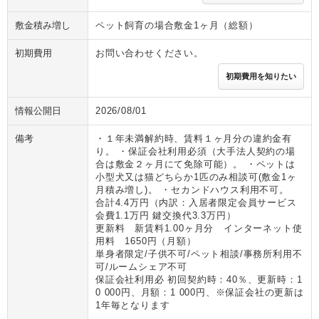
敷金積み増し
ペット飼育の場合敷金1ヶ月（総額）
初期費用
お問い合わせください。
初期費用を知りたい
情報公開日
2026/08/01
備考
・１年未満解約時、賃料１ヶ月分の違約金有
り。 ・保証会社利用必須（大手法人契約の場
合は敷金２ヶ月にて免除可能）。 ・ペットは
小型犬又は猫どちらか1匹のみ相談可(敷金1ヶ
月積み増し)。 ・セカンドハウス利用不可。
合計4.4万円（内訳：入居者限定会員サービス
会費1.1万円 鍵交換代3.3万円）
更新料 新賃料1.00ヶ月分 インターネット使
用料 1650円（月額）
単身者限定/子供不可/ペット相談/事務所利用不
可/ルームシェア不可
保証会社利用必 初回契約時：40％、更新時：1
0 000円、月額：1 000円、※保証会社の更新は
1年毎となります