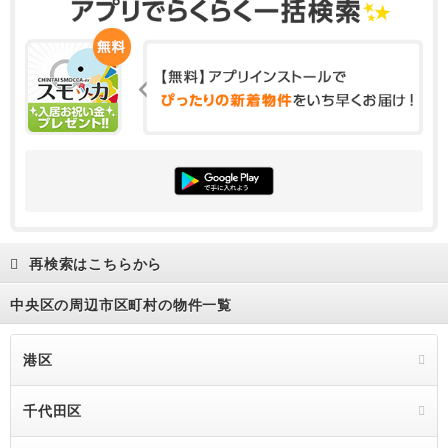
12.2万円
1R
25.74m²
6階
6階
13.8万円
1K
25.77m²
5階
5階
12.2万円
1K
23.64m²
6階
6階
12.2万円
1R
23.64m²
6階
610号室
再検索はこちらから
中央区の周辺市区町村の物件一覧
港区
千代田区