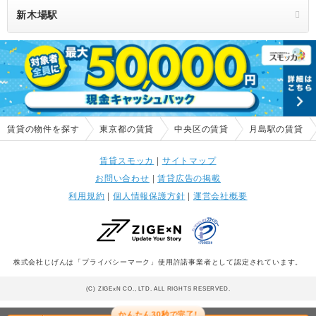
新木場駅
賃貸の物件を探す
東京都の賃貸
中央区の賃貸
月島駅の賃貸
賃貸スモッカ
|
サイトマップ
お問い合わせ
|
賃貸広告の掲載
利用規約
|
個人情報保護方針
|
運営会社概要
株式会社じげんは「プライバシーマーク」使用許諾事業者として認定されています。
(C) ZIGExN CO., LTD. ALL RIGHTS RESERVED.
かんたん30秒で完了!