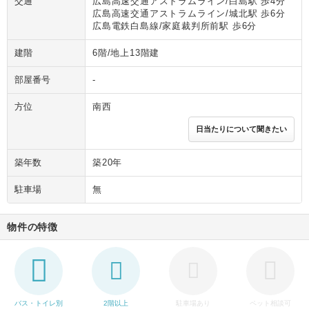
交通
広島高速交通アストラムライン/白島駅 歩4分
広島高速交通アストラムライン/城北駅 歩6分
広島電鉄白島線/家庭裁判所前駅 歩6分
建階
6階/地上13階建
部屋番号
-
方位
南西
日当たりについて聞きたい
築年数
築20年
駐車場
無
物件の特徴
バス・トイレ別
2階以上
駐車場あり
ペット相談可