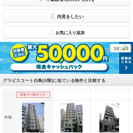
（税込）、2年毎 子供不可/事務所利用不可/ルームシェア不可 保証会社利用必 初回
保証料【賃料+共益費の50％～(最低保証料20000円)】+月額2％（最低月額保証100
0円） / 駐車場 : 無
内見をしたい
人気の白島エリアです♪
アストラムライン「白島」徒歩4分♪
所属団体
お気に入り追加
（公社）全日本不動産協会広島県本部会員
中国地区不動産公正取引協議会加盟
グラビスコート白島[6階]に似ている物件と比較する
閲覧中の物件です
外観