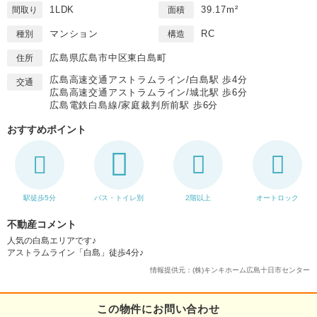
1LDK
39.17m²
間取り
面積
マンション
RC
種別
構造
広島県広島市中区東白島町
住所
広島高速交通アストラムライン/白島駅 歩4分
交通
広島高速交通アストラムライン/城北駅 歩6分
広島電鉄白島線/家庭裁判所前駅 歩6分
おすすめポイント
駅徒歩5分
バス・トイレ別
2階以上
オートロック
不動産コメント
人気の白島エリアです♪
アストラムライン「白島」徒歩4分♪
情報提供元：(株)キンキホーム広島十日市センター
この物件にお問い合わせ