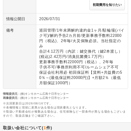
初期費用を知りたい
情報公開日
2026/07/31
備考
巡回管理/1年未満解約違約金1ヶ月/駐輪場(バイ
ク可)/解約予告2カ月前/更新事務手数料22000
円（税込)、2年毎/火災保険必須。当社指定の
み
合計4.12万円（内訳：鍵交換代（鍵2本渡し）
(税込)2.42万円/消臭抗菌費1.7万円）
更新事務手数料22000円（税込）、2年毎
子供不可/事務所利用不可/ルームシェア不可
保証会社利用必 初回保証料【賃料+共益費の5
0％～(最低保証料20000円)】+月額2％（最低
月額保証1000円）
情報提供元
:
(株)キンキホーム広島十日市センター
画像提供元
:
(株)キンキホーム広島十日市センター
※次回更新日は2026/08/16です。
※各種情報と現状に差異がある場合は現状優先となります。
※取扱い不動産会社が複数ある場合は、住宅保険など一部条件が異なる場合もございま
すので、取扱店舗までご確認下さい。
取扱い会社について(
1
件)