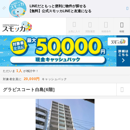
LINEだともっと便利に物件が探せる
【無料】公式スモッカLINEと友達になる
お気に入り
閲覧履歴
検索条件
検索
1人
ただいま
が検討中！
20,000円
対象者全員に
キャッシュバック
グラビスコート白島[6階]