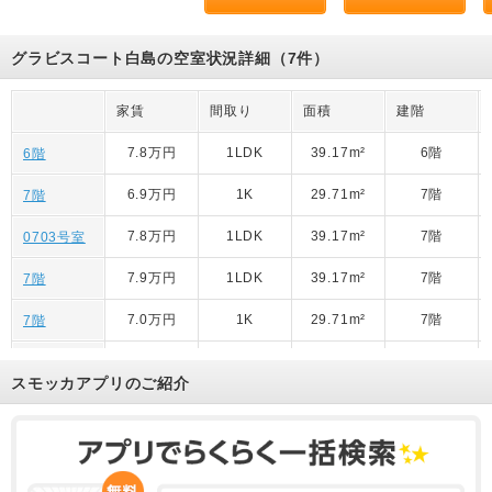
グラビスコート白島の空室状況詳細（7件）
家賃
間取り
面積
建階
7.8万円
1LDK
39.17m²
6階
6階
6.9万円
1K
29.71m²
7階
7階
7.8万円
1LDK
39.17m²
7階
0703号室
7.9万円
1LDK
39.17m²
7階
7階
7.0万円
1K
29.71m²
7階
7階
7.8万円
1LDK
39.17m²
7階
7階
スモッカアプリのご紹介
6.9万円
1K
29.71m²
7階
7階