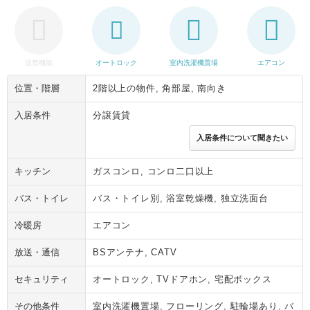
追焚機能
オートロック
室内洗濯機置場
エアコン
位置・階層
2階以上の物件, 角部屋, 南向き
入居条件
分譲賃貸
入居条件について聞きたい
キッチン
ガスコンロ, コンロ二口以上
バス・トイレ
バス・トイレ別, 浴室乾燥機, 独立洗面台
冷暖房
エアコン
放送・通信
BSアンテナ, CATV
セキュリティ
オートロック, TVドアホン, 宅配ボックス
その他条件
室内洗濯機置場, フローリング, 駐輪場あり, バ