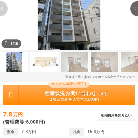
1/16
画像提供元：(株)キンキホーム広島十日市センター
かんたん30秒で完了!
空室状況お問い合わせ
無料
2項目のみを入力すればOK!
7.8
万円
初期費用を知りたい
(管理費等:6,000円)
7.8万円
15.6万円
敷金
礼金