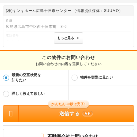
(株)キンキホーム広島十日市センター （情報提供媒体：SUUMO）
住所
広島県広島市中区西十日市町 8-6
電話番号
もっと見る
082-503-3666
免許番号
国土交通大臣(4)第7333号
この物件にお問い合わせ
お問い合わせの内容を選択してください
取引態様
仲介
最新の空室状況を
物件を実際に見たい
物件管理番号
知りたい
100518438626
※お問い合わせの際には、担当者へ物件管理番号をお伝えください。
詳しく教えて欲しい
物件に関する情報
かんたん30秒で完了!
物件の所在地 : 広島県広島市中区東白島町 / 交通の利便 : 広島高速交通アストラム
ライン/白島駅 歩4分、広島高速交通アストラムライン/城北駅 歩6分、広島電鉄白島
送信する
線/家庭裁判所前駅 歩6分 / 面積 : 39.17m² / 築年月 : 2005年09月 / 賃料 : 7.8万
無料
円 / 管理費又は共益費等 : 6,000円 / 礼金等 : 2ヶ月 / 敷金 : 1ヶ月、保証金等 :
－、 償却、敷引 : － / 住宅総合保険等の損害保険料 : 1.68万円2年 / その他 : 巡回
管理/1年未満解約違約金1ヶ月/駐輪場(バイク可)/解約予告2カ月前/更新事務手数料2
2000円（税込)、2年毎/火災保険必須。当社指定のみ 合計4.12万円（内訳：鍵交換
代（鍵2本渡し）(税込)2.42万円/消臭抗菌費1.7万円） 更新事務手数料22000円
不動産会社に問い合わせ