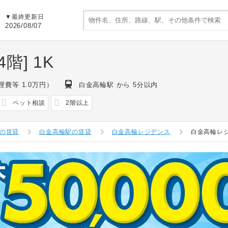
▼最終更新日
2026/08/07
階]
1K
理費等 1.0万円）
白金高輪駅 から 5分以内
ペット相談
2階以上
の賃貸
白金高輪駅の賃貸
白金高輪レジデンス
白金高輪レ