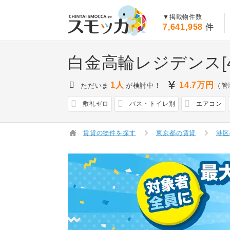
賃貸スモッカ
▼掲載物件数
7,641,958
件
白金高輪レジデンス[4
1人
14.7
万円
ただいま
が検討中！
（管
敷礼ゼロ
バス・トイレ別
エアコン
賃貸の物件を探す
東京都の賃貸
港区