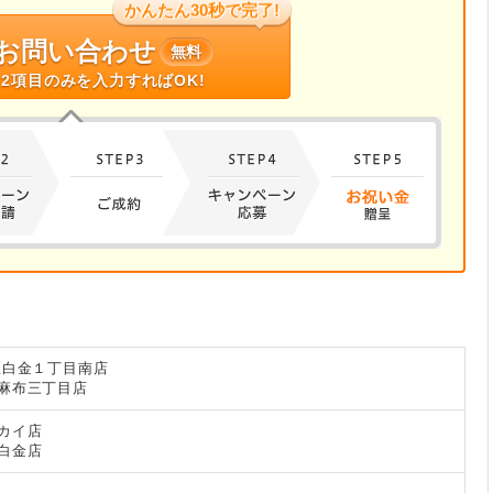
かんたん30秒で完了!
お問い合わせ
無料
2項目のみを入力すればOK!
区白金１丁目南店
麻布三丁目店
カイ店
白金店