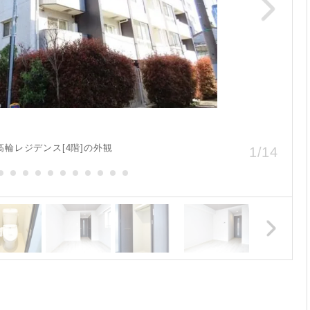
高輪レジデンス[4階]の外観
1
/
14