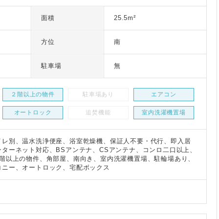
面積
25.5m²
方位
南
建
駐車場
無
２階以上の物件
駐車場あり
エアコン
オートロック
追焚機能
室内洗濯機置場
イレ別、温水洗浄便座、浴室乾燥機、保証人不要・代行、即入居
ターネット対応、BSアンテナ、CSアンテナ、コンロ二口以上、
2階以上の物件、角部屋、南向き、室内洗濯機置場、駐輪場あり、
コニー、オートロック、宅配ボックス