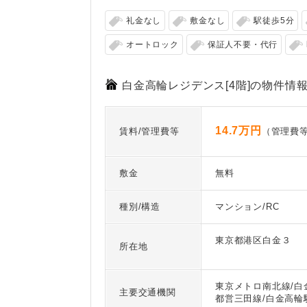
礼金なし
敷金なし
駅徒歩5分
オートロック
保証人不要・代行
白金高輪レジデンス[4階]の物件情
14.7万円
賃料/管理費等
（管理費等
敷金
無料
種別/構造
マンション/RC
東京都港区白金３
所在地
東京メトロ南北線/白
主要交通機関
都営三田線/白金高輪