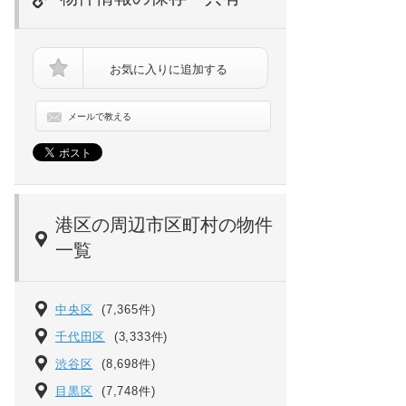
お気に入りに追加する
メールで教える
白金高輪レジデンス[4階]の間取り
港区の周辺市区町村の物件
一覧
中央区
(7,365件)
千代田区
(3,333件)
渋谷区
(8,698件)
目黒区
(7,748件)