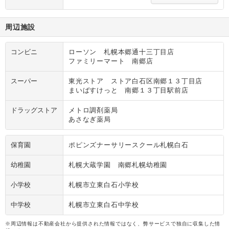
周辺施設
コンビニ
ローソン 札幌本郷通十三丁目店
ファミリーマート 南郷店
スーパー
東光ストア ストア白石区南郷１３丁目店
まいばすけっと 南郷１３丁目駅前店
ドラッグストア
メトロ調剤薬局
あさなぎ薬局
保育園
ポピンズナーサリースクール札幌白石
幼稚園
札幌大蔵学園 南郷札幌幼稚園
小学校
札幌市立東白石小学校
中学校
札幌市立東白石中学校
※周辺情報は不動産会社から提供された情報ではなく、弊サービスで独自に収集した情