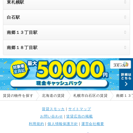
東札幌駅
白石駅
南郷１３丁目駅
南郷１８丁目駅
賃貸の物件を探す
北海道の賃貸
札幌市白石区の賃貸
南郷１３
賃貸スモッカ
|
サイトマップ
お問い合わせ
|
賃貸広告の掲載
利用規約
|
個人情報保護方針
|
運営会社概要