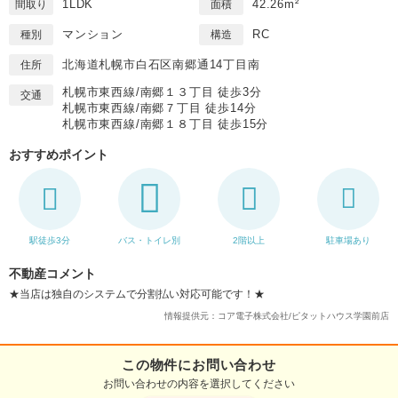
1LDK
42.26m²
間取り
面積
マンション
RC
種別
構造
北海道札幌市白石区南郷通14丁目南
住所
札幌市東西線/南郷１３丁目 徒歩3分
交通
札幌市東西線/南郷７丁目 徒歩14分
札幌市東西線/南郷１８丁目 徒歩15分
おすすめポイント
駅徒歩3分
バス・トイレ別
2階以上
駐車場あり
不動産コメント
★当店は独自のシステムで分割払い対応可能です！★
情報提供元：コア電子株式会社/ピタットハウス学園前店
この物件にお問い合わせ
お問い合わせの内容を選択してください