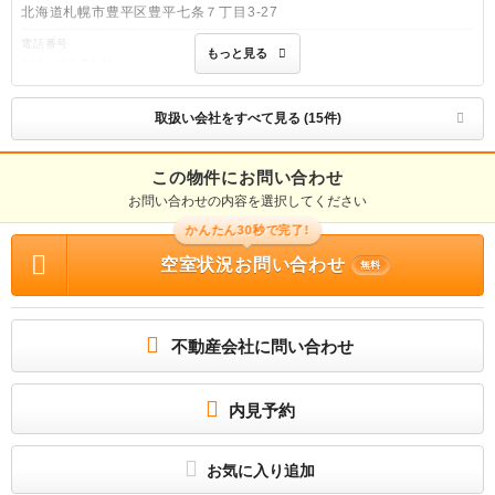
北海道札幌市豊平区豊平七条７丁目3-27
電話番号
もっと見る
011-374-5161
免許番号
北海道知事石狩(04)第007140号
取扱い会社をすべて見る (15件)
取引態様
仲介
この物件にお問い合わせ
お問い合わせの内容を選択してください
物件管理番号
100_00014945480
かんたん30秒で完了!
※お問い合わせの際には、担当者へ物件管理番号をお伝えください。
空室状況お問い合わせ
無料
物件に関する情報
物件の所在地 : 北海道札幌市白石区南郷通14丁目南 / 交通の利便 : 札幌市東西線/南
郷１３丁目 徒歩3分、札幌市東西線/南郷７丁目 徒歩14分、札幌市東西線/南郷１８
丁目 徒歩15分 / 面積 : 42.26m² / 築年月 : 2006年02月 / 賃料 : 6.6万円 / 管理費
又は共益費等 : 5,000円 / 礼金等 : 無料 / 敷金 : 1ヶ月、保証金等 : －、 償却、敷
不動産会社に問い合わせ
引 : － / 住宅総合保険等の損害保険料 : 17,000円(2年) / その他 : 初期費用、審査
等のお悩みも当店が解決いたします！フリーレントの交渉や家賃スライドも積極的
に交渉を行いますのでお気軽にご相談くださいませ！ 水廻り消毒料:24,000円 ２４
時間管理費:1,100円 保証会社：利用必須 賃料等の0.3〜1ヶ月分（最低保証料2万
内見予約
円）継続保証料1万円/年 / 駐車場 : 近隣 12,100円
★当店は独自のシステムで分割払い対応可能です！★
お気に入り追加