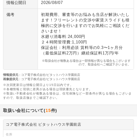
情報公開日
2026/08/07
備考
初期費用、審査等のお悩みも当店が解決いたし
ます！フリーレントの交渉や家賃スライドも積
極的に交渉を行いますのでお気軽にご相談くだ
さいませ！
水廻り消毒料:24,000円
２４時間管理費:1,100円
保証会社：利用必須 賃料等の0.3〜1ヶ月分
（最低保証料2万円）継続保証料1万円/年
※取扱会社が複数ある場合は一部情報が異なる場合もございます
ので、取扱会社へご確認下さいませ。
情報提供元
:
コア電子株式会社/ピタットハウス学園前店
画像提供元
:
コア電子株式会社/ピタットハウス学園前店
※次回更新日は情報公開日より15日以内です。
※各種情報と現状に差異がある場合は現状優先となります。
※取扱い不動産会社が複数ある場合は、住宅保険など一部条件が異なる場合もございま
すので、取扱店舗までご確認下さい。
取扱い会社について(
15
件)
コア電子株式会社 ピタットハウス学園前店
住所