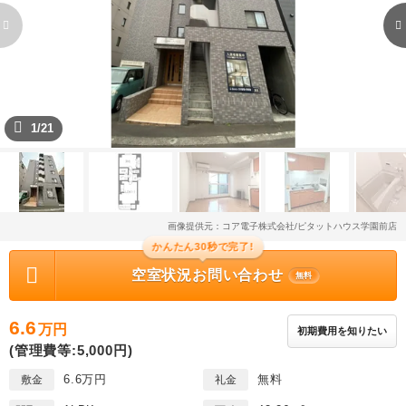
1/21
画像提供元：コア電子株式会社/ピタットハウス学園前店
かんたん30秒で完了!
空室状況お問い合わせ
無料
6.6
万円
初期費用を知りたい
(管理費等:5,000円)
6.6万円
無料
敷金
礼金