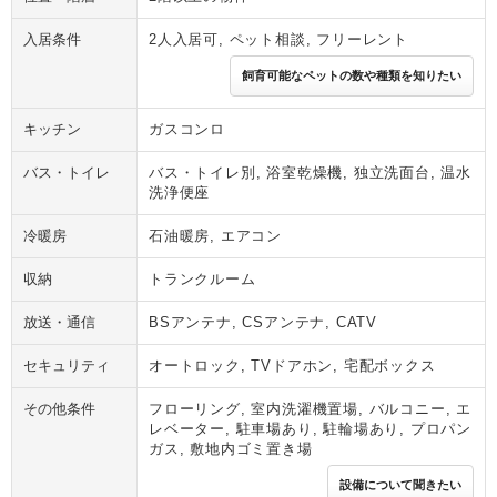
入居条件
2人入居可, ペット相談, フリーレント
飼育可能なペットの数や種類を知りたい
キッチン
ガスコンロ
バス・トイレ
バス・トイレ別, 浴室乾燥機, 独立洗面台, 温水
洗浄便座
冷暖房
石油暖房, エアコン
収納
トランクルーム
放送・通信
BSアンテナ, CSアンテナ, CATV
セキュリティ
オートロック, TVドアホン, 宅配ボックス
その他条件
フローリング, 室内洗濯機置場, バルコニー, エ
レベーター, 駐車場あり, 駐輪場あり, プロパン
ガス, 敷地内ゴミ置き場
設備について聞きたい