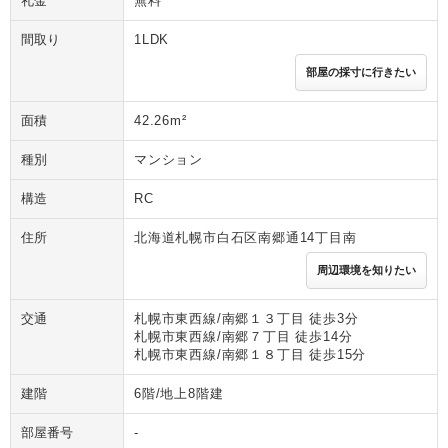
礼金
無料
間取り
1LDK
部屋の採寸に行きたい
面積
42.26m²
種別
マンション
構造
RC
住所
北海道札幌市白石区南郷通14丁目南
周辺環境を知りたい
交通
札幌市東西線/南郷１３丁目 徒歩3分
札幌市東西線/南郷７丁目 徒歩14分
札幌市東西線/南郷１８丁目 徒歩15分
建階
6階/地上8階建
部屋番号
-