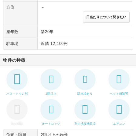
方位
－
日当たりについて聞きたい
築年数
築20年
駐車場
近隣 12,100円
物件の特徴
バス・トイレ別
2階以上
駐車場あり
ペット相談可
追焚機能
オートロック
室内洗濯機置場
エアコン
位置・階層
2階以上の物件