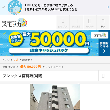
LINEだともっと便利に物件が探せる
【無料】公式スモッカLINEと友達になる
お気に入り
閲覧履歴
検索条件
検索
2人
ただいま
が検討中！
最大 50,000円
対象者全員に
キャッシュバック
フレックス南郷通[6階]