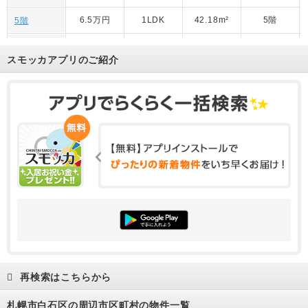
6.5万円
1LDK
42.18m²
5階
5階
6.7万円
1LDK
42.18m²
7階
7階
スモッカアプリのご紹介
6.6万円
1LDK
42.26m²
6階
6階
6.7万円
1LDK
42.18m²
7階
7階
再検索はこちらから
札幌市白石区の周辺市区町村の物件一覧