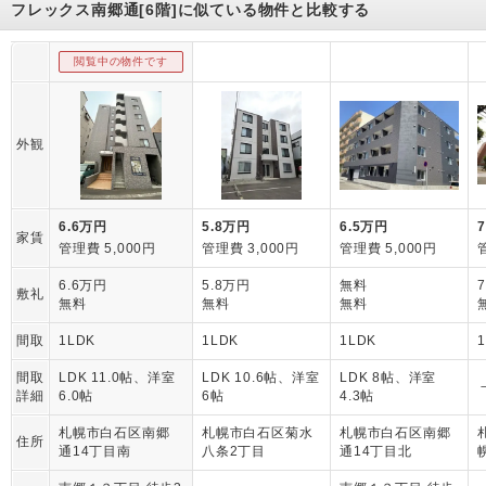
フレックス南郷通[6階]に似ている物件と比較する
閲覧中の物件です
外観
6.6万円
5.8万円
6.5万円
家賃
管理費 5,000円
管理費 3,000円
管理費 5,000円
6.6万円
5.8万円
無料
敷礼
無料
無料
無料
間取
1LDK
1LDK
1LDK
間取
LDK 11.0帖、洋室
LDK 10.6帖、洋室
LDK 8帖、洋室
詳細
6.0帖
6帖
4.3帖
札幌市白石区南郷
札幌市白石区菊水
札幌市白石区南郷
住所
通14丁目南
八条2丁目
通14丁目北