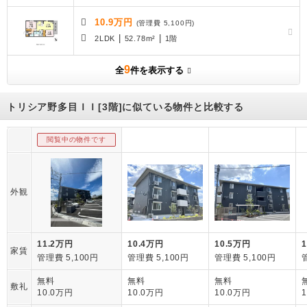
10.9万円
(管理費 5,100円)
|
|
2LDK
52.78m²
1階
9
全
件を表示する
トリシア野多目ＩＩ[3階]に似ている物件と比較する
閲覧中の物件です
外観
11.2万円
10.4万円
10.5万円
家賃
管理費 5,100円
管理費 5,100円
管理費 5,100円
無料
無料
無料
敷礼
10.0万円
10.0万円
10.0万円