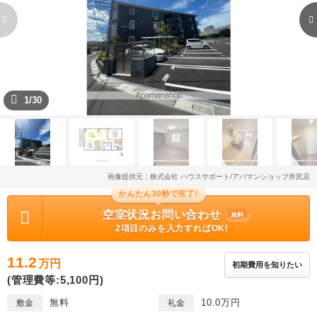
1/30
画像提供元：株式会社 ハウスサポート/アパマンショップ井尻店
かんたん30秒で完了!
空室状況お問い合わせ
無料
2項目のみを入力すればOK!
11.2
万円
初期費用を知りたい
(管理費等:5,100円)
無料
10.0万円
敷金
礼金