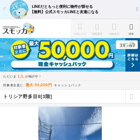
LINEだともっと便利に物件が探せる
【無料】公式スモッカLINEと友達になる
お気に入り
閲覧履歴
検索条件
検索
1人
ただいま
が検討中！
最大 50,000円
対象者全員に
キャッシュバック
トリシア野多目II[3階]