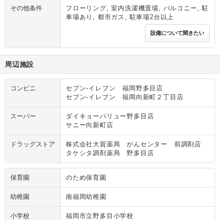
その他条件
フローリング, 室内洗濯機置場, バルコニー, 駐
車場あり, 都市ガス, 駐車場2台以上
設備について聞きたい
周辺施設
コンビニ
セブン‐イレブン 福岡野多目店
セブン‐イレブン 福岡向新町２丁目店
スーパー
ダイキョーバリュー野多目店
サニー向新町店
ドラッグストア
株式会社大賀薬局 がんセンター 前調剤店
タケシタ調剤薬局 野多目店
保育園
のため保育園
幼稚園
南福岡幼稚園
小学校
福岡市立野多目小学校