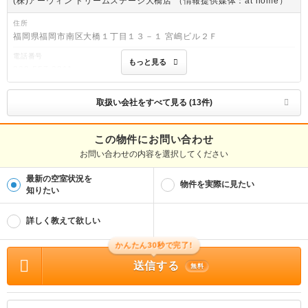
(株)アーウィン ドリームステージ大橋店 （情報提供媒体：at home）
住所
福岡県福岡市南区大橋１丁目１３－１ 宮嶋ビル２Ｆ
電話番号
もっと見る
092-557-2211
免許番号
福岡県知事免許(6)第14314号
取扱い会社をすべて見る (13件)
取引態様
媒介
この物件にお問い合わせ
お問い合わせの内容を選択してください
物件管理番号
1173985003
最新の空室状況を
※お問い合わせの際には、担当者へ物件管理番号をお伝えください。
物件を実際に見たい
知りたい
物件に関する情報
物件の所在地 : 福岡県福岡市南区野多目２丁目 / 交通の利便 : 西鉄天神大牟田線/大
詳しく教えて欲しい
橋 徒歩31分、西鉄天神大牟田線/井尻 徒歩31分 / 面積 : 52.78m² / 築年月 : 新築(2
026年05月) / 賃料 : 11.2万円 / 管理費又は共益費等 : 5,100円 / 礼金等 : 10.0万
円 / 敷金 : 無料、保証金等 : －、 償却、敷引 : － / 住宅総合保険等の損害保険料 :
かんたん30秒で完了!
不要 / その他 : 写真・間取りは参照。 現状を優先致します。 ※建築中の為同施
工写真を使用しています。 雑費無 初回保証料※目安額:35,000円 退去時クリーニン
送信する
無料
グ預かり:77,000円 鍵交換代等: 16,500円〜 / 駐車場 : 空有 月額:8,800円
2026年5月下旬入居開始予定!
所属団体