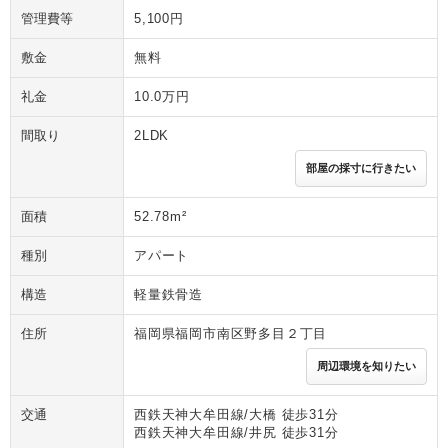
管理費等
5,100円
敷金
無料
礼金
10.0万円
間取り
2LDK
部屋の採寸に行きたい
面積
52.78m²
種別
アパート
構造
軽量鉄骨造
住所
福岡県福岡市南区野多目２丁目
周辺環境を知りたい
交通
西鉄天神大牟田線/大橋 徒歩31分
西鉄天神大牟田線/井尻 徒歩31分