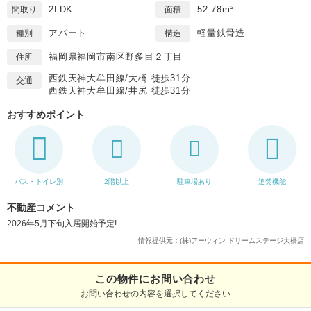
2LDK
52.78m²
間取り
面積
アパート
軽量鉄骨造
種別
構造
福岡県福岡市南区野多目２丁目
住所
西鉄天神大牟田線/大橋 徒歩31分
交通
西鉄天神大牟田線/井尻 徒歩31分
おすすめポイント
バス・トイレ別
2階以上
駐車場あり
追焚機能
不動産コメント
2026年5月下旬入居開始予定!
情報提供元：(株)アーウィン ドリームステージ大橋店
この物件にお問い合わせ
お問い合わせの内容を選択してください