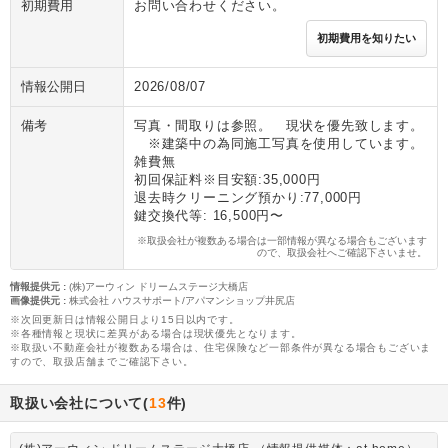
初期費用
お問い合わせください。
初期費用を知りたい
情報公開日
2026/08/07
備考
写真・間取りは参照。 現状を優先致します。
※建築中の為同施工写真を使用しています。
雑費無
初回保証料※目安額:35,000円
退去時クリーニング預かり:77,000円
鍵交換代等: 16,500円〜
※取扱会社が複数ある場合は一部情報が異なる場合もございます
ので、取扱会社へご確認下さいませ。
情報提供元
:
(株)アーウィン ドリームステージ大橋店
画像提供元
:
株式会社 ハウスサポート/アパマンショップ井尻店
※次回更新日は情報公開日より15日以内です。
※各種情報と現状に差異がある場合は現状優先となります。
※取扱い不動産会社が複数ある場合は、住宅保険など一部条件が異なる場合もございま
すので、取扱店舗までご確認下さい。
取扱い会社について(
13
件)