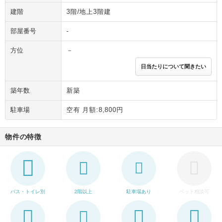
建階
3階/地上3階建
部屋番号
-
方位
－
日当たりについて聞きたい
築年数
新築
駐車場
空有 月額:8,800円
物件の特徴
バス・トイレ別
2階以上
駐車場あり
ペット相談可