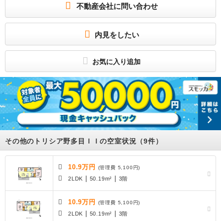
不動産会社に問い合わせ
(公社)福岡県宅地建物取引業協会
(一社)九州不動産公正取引協議会
－
内見をしたい
お気に入り追加
その他のトリシア野多目ＩＩの空室状況（9件）
10.9万円
(管理費 5,100円)
|
|
2LDK
50.19m²
3階
10.9万円
(管理費 5,100円)
|
|
2LDK
50.19m²
3階