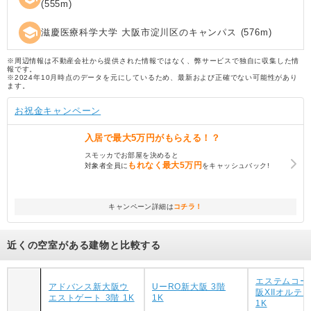
(
555
m)
school
滋慶医療科学大学 大阪市淀川区のキャンパス
(
576
m)
※周辺情報は不動産会社から提供された情報ではなく、弊サービスで独自に収集した情
報です。
※2024年10月時点のデータを元にしているため、最新および正確でない可能性があり
ます。
お祝金キャンペーン
入居で
最大5万円
がもらえる！？
スモッカでお部屋を決めると
もれなく
最大5万円
対象者全員に
をキャッシュバック!
キャンペーン詳細は
コチラ！
近くの空室がある建物と比較する
エステムコー
アドバンス新大阪ウ
UーRO新大阪 3階
阪XIIオルティ
エストゲート 3階 1K
1K
1K