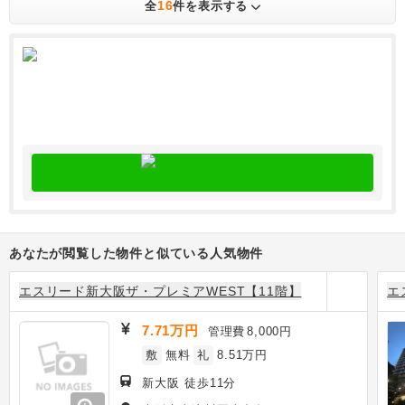
16
全
件を表示する
あなたが閲覧した物件と似ている人気物件
エスリード新大阪ザ・プレミアWEST【11階】
エ
7.71万円
管理費
8,000円
敷
無料
礼
8.51万円
新大阪 徒歩11分