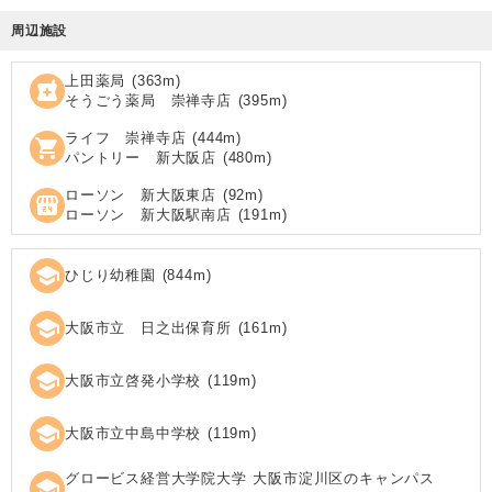
周辺施設
上田薬局
(
363
m)
local_pharmacy
そうごう薬局 崇禅寺店
(
395
m)
ライフ 崇禅寺店
(
444
m)
shopping_cart
パントリー 新大阪店
(
480
m)
ローソン 新大阪東店
(
92
m)
local_convenience_store
ローソン 新大阪駅南店
(
191
m)
school
ひじり幼稚園
(
844
m)
school
大阪市立 日之出保育所
(
161
m)
school
大阪市立啓発小学校
(
119
m)
school
大阪市立中島中学校
(
119
m)
グロービス経営大学院大学 大阪市淀川区のキャンパス
school