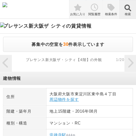
検索
お気に入り
閲覧履歴
検索条件
検索
プレサンス新大阪ザ シティ
の賃貸情報
30
募集中の空室を
件表示しています
zoom_in
プレサンス新大阪ザ・シティ【4階】の外観
1
/
20
建物情報
大阪府大阪市東淀川区東中島４丁目
住所
周辺物件を探す
階建・築年月
地上15階建
・
2016年08月
種別・構造
マンション
・
RC
崇禅寺駅
444
m