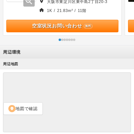
zoom_in
大阪市東淀川区東中島2丁目20-3
1K / 21.83m² / 11階
空室状況お問い合わせ
無料
周辺環境
周辺地図
地図で確認
location_on