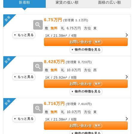
新着順
家賃の低い順
面積の広い順
新着
6.75万円
(管理費
1.1万円
)
zoom_in
敷
無料
礼
6.75万円
方位
東
もっと見る
▼
1K / 21.38m² / 4階
お問い合わせ
無料
物件の特徴を見る
▼
新着
8.428万円
(管理費
9,720円
)
zoom_in
敷
無料
礼
10.0万円
方位
西
もっと見る
▼
1K / 25.92m² / 8階
お問い合わせ
無料
物件の特徴を見る
▼
新着
6.716万円
(管理費
7,610円
)
zoom_in
敷
無料
礼
10.0万円
方位
東
もっと見る
▼
1K / 21.38m² / 6階
お問い合わせ
無料
物件の特徴を見る
▼