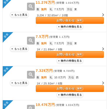
新着
11.276万円
(管理費
1.024万円
)
zoom_in
敷
無料
礼
7.5万円
方位
東
もっと見る
▼
1LDK / 32.65m² / 10階
お問い合わせ
無料
物件の特徴を見る
▼
新着
7.5万円
(管理費
1.1万円
)
zoom_in
敷
無料
礼
7.5万円
方位
東
もっと見る
▼
1K / 21.89m² / 9階
お問い合わせ
無料
物件の特徴を見る
▼
新着
7.328万円
(管理費
9,720円
)
zoom_in
敷
無料
礼
10.0万円
方位
西
もっと見る
▼
1K / 25.92m² / 6階
お問い合わせ
無料
物件の特徴を見る
▼
新着
10.476万円
(管理費
1.024万円
)
zoom_in