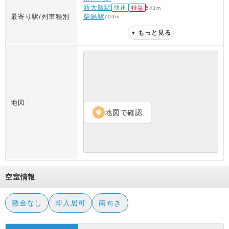
新大阪駅
快速
特急
541
m
最寄り駅/列車種別
柴島駅
709
m
もっと見る
▼
地図
地図で確認
location_on
空室情報
敷金なし
即入居可
南向き