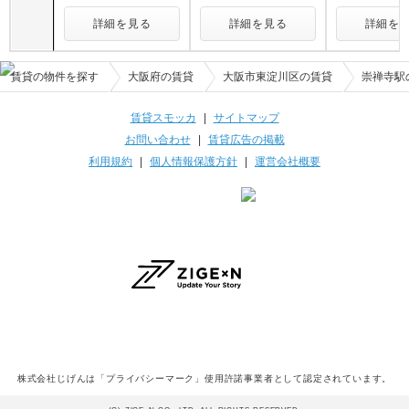
詳細を見る
詳細を見る
詳細を
賃貸の物件を探す
大阪府の賃貸
大阪市東淀川区の賃貸
崇禅寺駅
賃貸スモッカ
|
サイトマップ
お問い合わせ
|
賃貸広告の掲載
利用規約
|
個人情報保護方針
|
運営会社概要
株式会社じげんは「プライバシーマーク」使用許諾事業者として認定されています。