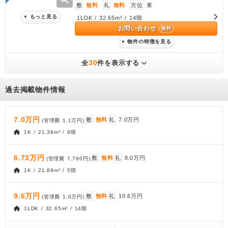
敷
無料
礼
無料
方位
東
もっと見る
▼
1LDK / 32.65m² / 14階
お問い合わせ
無料
物件の特徴を見る
▼
30
全
件を表示する
過去掲載物件情報
7.0万円
敷
無料
礼
7.0万円
(管理費
1.1万円
)
1K / 21.38m² / 9階
6.73万円
敷
無料
礼
8.0万円
(管理費
7,780円
)
1K / 21.89m² / 5階
9.6万円
敷
無料
礼
10.6万円
(管理費
1.0万円
)
1LDK / 32.65m² / 14階