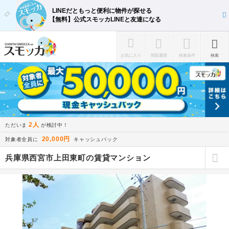
LINEだともっと便利に物件が探せる
【無料】公式スモッカLINEと友達になる
お気に入り
閲覧履歴
検索条件
検索
2人
ただいま
が検討中！
20,000円
対象者全員に
キャッシュバック
兵庫県西宮市上田東町の賃貸マンション