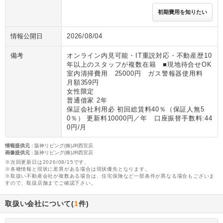
初期費用を知りたい
情報公開日
2026/08/04
備考
オンライン内見可能・IT重説対応・不動産歴10
年以上のスタッフが複数在籍 ■現地待合せOK
室内清掃費用 25000円 ガス警報器使用料
月額359円
女性限定
普通借家 2年
保証会社利用必 初回総賃料40％（保証人無5
0％） 更新料10000円／年 口座振替手数料:44
0円/月
情報提供元
:
阪神リビング(株)JR西宮店
画像提供元
:
阪神リビング(株)JR西宮店
※次回更新日は2026/08/15です。
※各種情報と現状に差異がある場合は現状優先となります。
※取扱い不動産会社が複数ある場合は、住宅保険など一部条件が異なる場合もございま
すので、取扱店舗までご確認下さい。
取扱い会社について(
1
件)