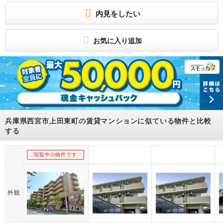
契約まで来店不要のオンライン対応も致しております。
現地集合で物件のご案内可能、また最寄駅（西宮市内）での待合せ・送迎も行って
内見をしたい
おります。ご希望のお客様は、契約まで来店不要のオンライン対応も致しておりま
す。
所属団体
お気に入り追加
（一社）兵庫県宅地建物取引業協会会員
（公社）近畿地区不動産公正取引協議会加盟
兵庫県西宮市上田東町の賃貸マンションに似ている物件と比較
する
閲覧中の物件です
外観