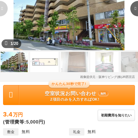
1/20
画像提供元：阪神リビング(株)JR西宮店
かんたん30秒で完了!
空室状況お問い合わせ
無料
2項目のみを入力すればOK!
3.4
万円
初期費用を知りたい
(管理費等:5,000円)
無料
無料
敷金
礼金