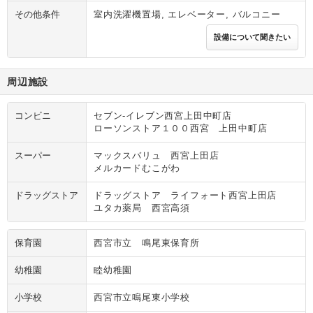
その他条件
室内洗濯機置場, エレベーター, バルコニー
設備について聞きたい
周辺施設
コンビニ
セブン‐イレブン西宮上田中町店
ローソンストア１００西宮 上田中町店
スーパー
マックスバリュ 西宮上田店
メルカードむこがわ
ドラッグストア
ドラッグストア ライフォート西宮上田店
ユタカ薬局 西宮高須
保育園
西宮市立 鳴尾東保育所
幼稚園
睦幼稚園
小学校
西宮市立鳴尾東小学校