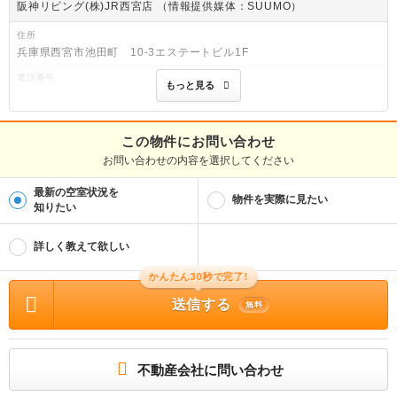
阪神リビング(株)JR西宮店 （情報提供媒体：SUUMO）
住所
兵庫県西宮市池田町 10-3エステートビル1F
電話番号
もっと見る
0798-22-1121
免許番号
兵庫県知事(10)第201532号
この物件にお問い合わせ
お問い合わせの内容を選択してください
取引態様
仲介
最新の空室状況を
物件を実際に見たい
物件管理番号
知りたい
100459113528
※お問い合わせの際には、担当者へ物件管理番号をお伝えください。
詳しく教えて欲しい
物件に関する情報
物件の所在地 : 兵庫県西宮市上田東町 / 交通の利便 : 阪神武庫川線/武庫川団地前駅
かんたん30秒で完了!
歩2分、阪神本線/武庫川駅 歩25分、阪神本線/鳴尾・武庫川女子大前駅 歩28分 / 面
送信する
積 : 24.07m² / 築年月 : 1989年04月 / 賃料 : 3.4万円 / 管理費又は共益費等 : 5,0
無料
00円 / 礼金等 : 無料 / 敷金 : 無料、保証金等 : 5.0万円、 償却、敷引 : － / 住宅総
合保険等の損害保険料 : 1.7万円2年 / その他 : オンライン内見可能・IT重説対応・
不動産歴10年以上のスタッフが複数在籍 ■現地待合せOK 室内清掃費用 25000
円 ガス警報器使用料 月額359円 女性限定 普通借家 2年 保証会社利用必 初回総
賃料40％（保証人無50％） 更新料10000円／年 口座振替手数料:440円/月 / 駐車
不動産会社に問い合わせ
場 : 無