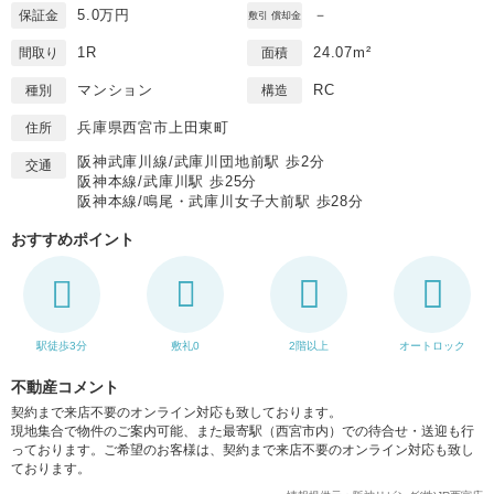
5.0万円
－
保証金
敷引 償却金
1R
24.07m²
間取り
面積
マンション
RC
種別
構造
兵庫県西宮市上田東町
住所
阪神武庫川線/武庫川団地前駅 歩2分
交通
阪神本線/武庫川駅 歩25分
阪神本線/鳴尾・武庫川女子大前駅 歩28分
おすすめポイント
駅徒歩3分
敷礼0
2階以上
オートロック
不動産コメント
契約まで来店不要のオンライン対応も致しております。
現地集合で物件のご案内可能、また最寄駅（西宮市内）での待合せ・送迎も行
っております。ご希望のお客様は、契約まで来店不要のオンライン対応も致し
ております。