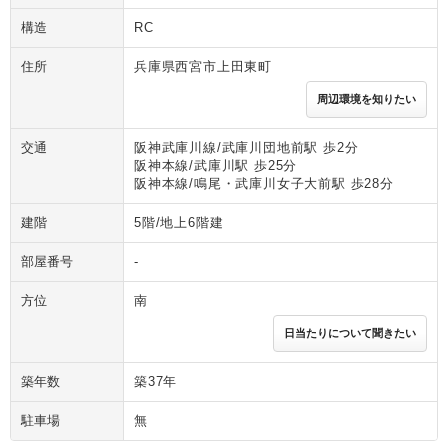
構造
RC
住所
兵庫県西宮市上田東町
周辺環境を知りたい
交通
阪神武庫川線/武庫川団地前駅 歩2分
阪神本線/武庫川駅 歩25分
阪神本線/鳴尾・武庫川女子大前駅 歩28分
建階
5階/地上6階建
部屋番号
-
方位
南
日当たりについて聞きたい
築年数
築37年
駐車場
無