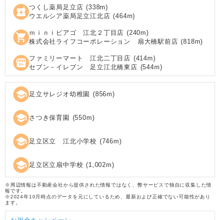
つくし薬局足立店
(
338
m)
local_pharmacy
ウエルシア薬局足立江北店
(
464
m)
ｍｉｎｉピアゴ 江北２丁目店
(
240
m)
shopping_cart
株式会社ライフコーポレーション 扇大橋駅前店
(
818
m)
ファミリーマート 江北二丁目店
(
414
m)
local_convenience_store
セブン－イレブン 足立江北橋東店
(
544
m)
school
足立サレジオ幼稚園
(
856
m)
school
さつき保育園
(
550
m)
school
足立区立 江北小学校
(
746
m)
school
足立区立扇中学校
(
1,002
m)
※周辺情報は不動産会社から提供された情報ではなく、弊サービスで独自に収集した情
報です。
※2024年10月時点のデータを元にしているため、最新および正確でない可能性があり
ます。