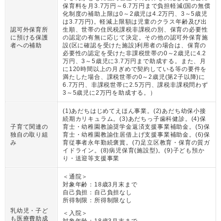
保育料を月3.7万円～6.7万円まで負担軽減(国の無償
化制度の補助上限は0～2歳児は4.2万円、3～5歳児
は3.7万円)。軽減上限額は児童のクラス年齢及び出
認可外保育所
生順、世帯の住民税課税非課税の別、保育の必要性
に預ける保護
の認定の有無に応じて決定。その他の認可外保育施
者への補助
設(区に確認を受けた施設)利用者の場合は、保育の
必要性の認定を受けた非課税世帯の0～2歳児に4.2
万円、3～5歳児に3.7万円まで助成する。また、月
に120時間以上の月ぎめで契約している等の要件を
満たした場合、課税世帯の0～2歳児(第2子以降)に
6.7万円、非課税世帯に2.5万円、課税非課税問わず
3～5歳児に2万円を助成する。
）
(1)あだちはじめてえほん事業。(2)あだち幼保小接
続期カリキュラム。(3)あだちっ子歯科健診。(4)保
子育て関連の
育士・幼稚園教諭奨学金返済支援事業補助金。(5)保
独自の取り組
育士・幼稚園教諭住居借上げ支援事業補助金。(6)保
み
育従事者永年勤続褒賞。(7)足立区教育・保育の質ガ
イドライン。(8)病児保育(施設型)。(9)子ども預か
り・送迎等支援事業
＜通院＞
対象年齢：
18歳3月末まで
自己負担：
自己負担なし
所得制限：
所得制限なし
乳幼児・子ど
＜入院＞
も医療費助成