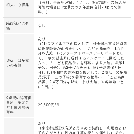
（
有料。事前申込制。ただし、指定場所への持込が
粗大ごみ収集
可能な場合は1世帯につき年度内合計20個まで無
料。
）
結婚祝いの有
なし
無
あり
（
(1)スマイルママ面接として、妊娠届出書提出時等
に保健師等が面接を行い、「こども商品券」1万円
分を支給。(2)ファーストバースデーサポートとし
て、1歳の誕生月に送付するアンケートに回答した
妊娠・出産祝
方へ、「こども商品券」を郵送により支給。※第1
いの有無
子(6万円分)、第2子(7万円分)、第3子以降(8万円
分)。(3)多胎児家庭移動支援として、2歳以下の多胎
児(双子・三つ子等)を養育する世帯へ、「こども商
品券」2.4万円分を郵送により支給。※各年齢ごと
に1回。
）
0歳児の認可保
育所・認定こ
29,600円/月
ども園月額保
育料
あり
（
東京都認証保育所と月ぎめで契約し、利用者とお
子さんがともに区内在住等の要件を満たした場合に