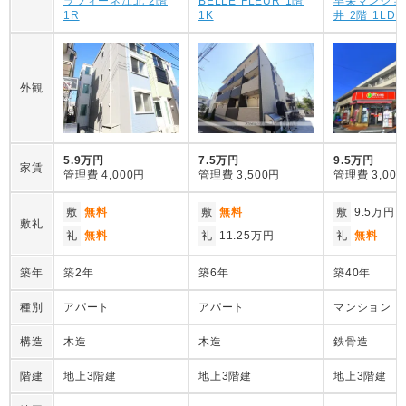
ラフィーネ江北 2階
BELLE FLEUR 1階
早栄マンショ
1R
1K
井 2階 1LDK
外観
5.9万円
7.5万円
9.5万円
家賃
管理費
4,000円
管理費
3,500円
管理費
3,00
敷
無料
敷
無料
敷
9.5万円
敷礼
礼
無料
礼
11.25万円
礼
無料
築年
築2年
築6年
築40年
種別
アパート
アパート
マンション
構造
木造
木造
鉄骨造
階建
地上3階建
地上3階建
地上3階建