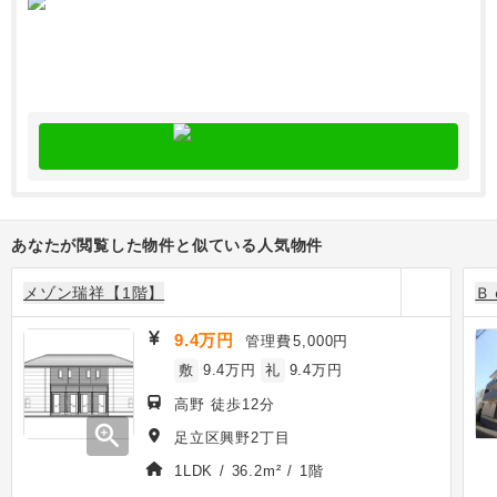
あなたが閲覧した物件と似ている人気物件
メゾン瑞祥【1階】
Ｂ
9.4万円
管理費
5,000円
敷
9.4万円
礼
9.4万円
高野 徒歩12分
zoom_in
足立区興野2丁目
1LDK / 36.2m² / 1階