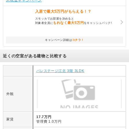
お祝金キャンペーン
入居で
最大5万円
がもらえる！？
スモッカでお部屋を決めると
もれなく
最大5万円
対象者全員に
をキャッシュバック!
キャンペーン詳細は
コチラ！
近くの空室がある建物と比較する
パレステージ江北 3階 3LDK
外観
17.7万円
家賃
管理費
1.0万円