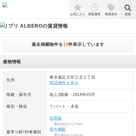
検索
お気に入り
閲覧履歴
検索条件
検索
リブリ ALBERO
の賃貸情報
19
過去掲載物件を
件表示しています
建物情報
東京都足立区江北２丁目
住所
周辺物件を探す
階建・築年月
地上2階建
・
2018年03月
種別・構造
アパート
・
木造
高野駅
西口出口
から
778
m
扇大橋駅
最寄り駅/列車種別
西口出口
から
871
m