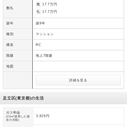
敷
17.7万円
敷礼
礼
17.7万円
築年
築9年
種別
マンション
構造
RC
階建
地上7階建
地図
詳細を見る
足立区(東京都)の生活
ガス料金
3,926円
(22m³使用した場
合の月額)