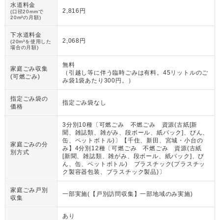
水道料金
2,816円
(口径20mmで
20m³の月額)
下水道料金
2,068円
(20m³を使用した
場合の月額)
無料
家庭ごみ収集
（
引越し等に伴う臨時ごみは有料。45リットルのご
(可燃ごみ)
み袋1袋あたり300円。
）
指定ごみ袋の
指定ごみ袋なし
価格
3分別10種〔可燃ごみ 不燃ごみ 資源(古紙[新
聞、雑誌類、雑がみ、段ボール、紙パック]、びん、
缶、ペットボトル)〕【千住、新田、宮城・小台の
家庭ごみの分
み】4分別12種〔可燃ごみ 不燃ごみ 資源(古紙
別方式
[新聞、雑誌類、雑がみ、段ボール、紙パック]、び
ん、缶、ペットボトル) プラスチック(プラスチッ
ク製容器包装、プラスチック製品)〕
家庭ごみ戸別
一部実施(【戸別訪問収集】一部地域のみ実施)
収集
あり