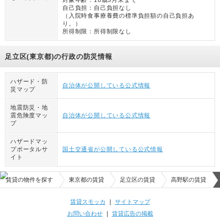
対象年齢：
18歳3月末まで
自己負担：
自己負担なし
（
入院時食事療養費の標準負担額の自己負担あ
り。
）
所得制限：
所得制限なし
足立区(東京都)の行政の防災情報
ハザード・防
自治体が公開している公式情報
災マップ
地震防災・地
震危険度マッ
自治体が公開している公式情報
プ
ハザードマッ
プポータルサ
国土交通省が公開している公式情報
イト
賃貸の物件を探す
東京都の賃貸
足立区の賃貸
高野駅の賃貸
賃貸スモッカ
|
サイトマップ
お問い合わせ
|
賃貸広告の掲載