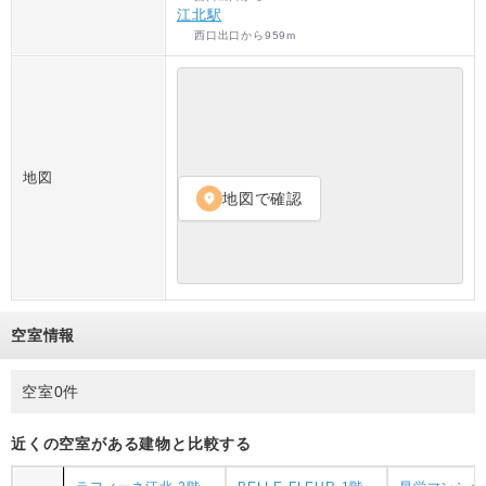
江北駅
西口出口
から
959
m
地図
地図で確認
location_on
空室情報
空室0件
近くの空室がある建物と比較する