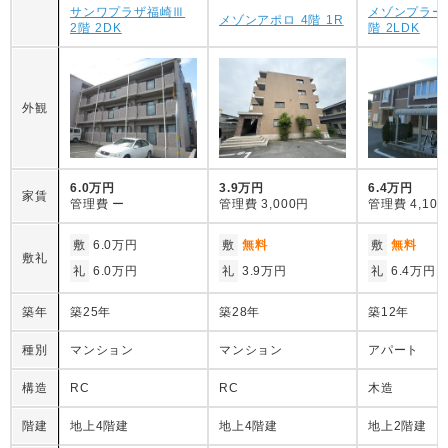
サンワプラザ福崎Ⅲ
メゾンプラー
メゾンアポロ 4階 1R
2階 2DK
階 2LDK
外観
6.0万円
3.9万円
6.4万円
家賃
管理費
ー
管理費
3,000円
管理費
4,10
敷
6.0万円
敷
無料
敷
無料
敷礼
礼
6.0万円
礼
3.9万円
礼
6.4万円
築年
築25年
築28年
築12年
種別
マンション
マンション
アパート
構造
RC
RC
木造
階建
地上4階建
地上4階建
地上2階建