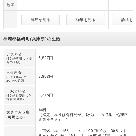
地図
詳細を見る
詳細を見る
詳細を
神崎郡福崎町(兵庫県)の生活
ガス料金
6,827円
(22m³使用した場
合の月額)
水道料金
2,893円
(口径20mmで
20m³の月額)
下水道料金
3,275円
(20m³を使用した
場合の月額)
無料
家庭ごみ収集
（
指定ごみ袋は有料だが、袋代にごみ収集・処理料
(可燃ごみ)
金等を含まず。
）
・可燃ごみ 45リットル＝100円/10枚 30リット
ル＝80円/10枚 15リットル＝60円/10枚 ・不燃