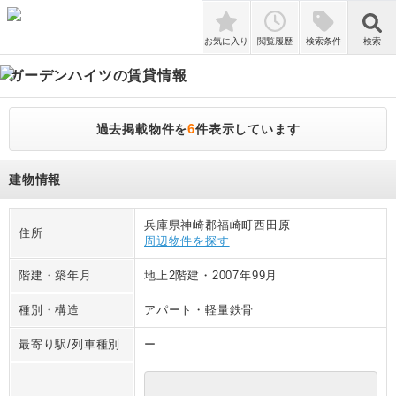
検索
お気に入り
閲覧履歴
検索条件
検索
ガーデンハイツ
の賃貸情報
6
過去掲載物件を
件表示しています
建物情報
兵庫県神崎郡福崎町西田原
住所
周辺物件を探す
階建・築年月
地上2階建
・
2007年99月
種別・構造
アパート
・
軽量鉄骨
最寄り駅/列車種別
ー