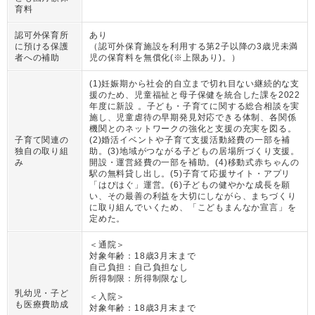
育料
認可外保育所
あり
に預ける保護
（
認可外保育施設を利用する第2子以降の3歳児未満
者への補助
児の保育料を無償化(※上限あり)。
）
(1)妊娠期から社会的自立まで切れ目ない継続的な支
援のため、児童福祉と母子保健を統合した課を2022
年度に新設 。子ども・子育てに関する総合相談を実
施し、児童虐待の早期発見対応できる体制、各関係
機関とのネットワークの強化と支援の充実を図る。
子育て関連の
(2)婚活イベントや子育て支援活動経費の一部を補
独自の取り組
助。(3)地域がつながる子どもの居場所づくり支援。
み
開設・運営経費の一部を補助。(4)移動式赤ちゃんの
駅の無料貸し出し。(5)子育て応援サイト・アプリ
「はぴはぐ」運営。(6)子どもの健やかな成長を願
い、その最善の利益を大切にしながら、まちづくり
に取り組んでいくため、「こどもまんなか宣言」を
定めた。
＜通院＞
対象年齢：
18歳3月末まで
自己負担：
自己負担なし
所得制限：
所得制限なし
乳幼児・子ど
＜入院＞
も医療費助成
対象年齢：
18歳3月末まで