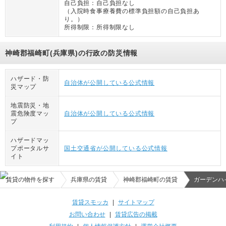
自己負担：
自己負担なし
（
入院時食事療養費の標準負担額の自己負担あ
り。
）
所得制限：
所得制限なし
神崎郡福崎町(兵庫県)の行政の防災情報
ハザード・防
自治体が公開している公式情報
災マップ
地震防災・地
震危険度マッ
自治体が公開している公式情報
プ
ハザードマッ
プポータルサ
国土交通省が公開している公式情報
イト
賃貸の物件を探す
兵庫県の賃貸
神崎郡福崎町の賃貸
ガーデンハ
賃貸スモッカ
|
サイトマップ
お問い合わせ
|
賃貸広告の掲載