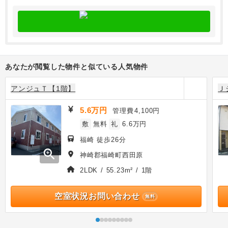
あなたが閲覧した物件と似ている人気物件
アンジュＴ【1階】
Ｊ
5.6万円
管理費
4,100円
敷
無料
礼
6.6万円
福崎 徒歩26分
zoom_in
神崎郡福崎町西田原
2LDK / 55.23m² / 1階
空室状況お問い合わせ
無料