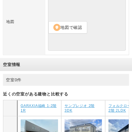
地図
地図で確認
location_on
空室情報
空室0件
近くの空室がある建物と比較する
GARAXIA福崎 1-2階
サンプレジオ 2階
フォルクロー
1R
3DK
2階 2LDK