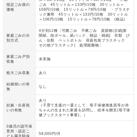
指定ごみ袋の
ごみ 45リットル＝133円/10枚 30リットル＝
価格
106円/10枚 15リットル＝79円/10枚 ・プラスチ
ック兼用 45リットル＝133円/10枚 30リットル
＝106円/10枚 15リットル＝79円/10枚 (税込)
4分別12種〔可燃ごみ 不燃ごみ 資源物(古紙[新
家庭ごみの分
聞紙、段ボール、紙パック、雑誌・雑紙] 衣類 び
別方式
ん・缶類 ペットボトル 容器包装プラスチック
その他プラスチック) 処理困難物〕
家庭ごみ戸別
未実施
収集
粗大ごみ収集
あり
結婚祝いの有
なし
無
あり
妊娠・出産祝
（
子育て支援の一還として、母子保健推進員等が赤
いの有無
ちゃんの生まれた家庭を訪問し、絵本を贈呈(母子保
健ブックスタート事業)。
）
0歳児の認可保
育所・認定こ
58,000円/月
ども園月額保