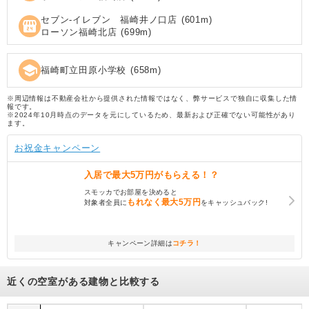
セブン‐イレブン 福崎井ノ口店
(
601
m)
local_convenience_store
ローソン福崎北店
(
699
m)
school
福崎町立田原小学校
(
658
m)
※周辺情報は不動産会社から提供された情報ではなく、弊サービスで独自に収集した情
報です。
※2024年10月時点のデータを元にしているため、最新および正確でない可能性があり
ます。
お祝金キャンペーン
入居で
最大5万円
がもらえる！？
スモッカでお部屋を決めると
もれなく
最大5万円
対象者全員に
をキャッシュバック!
キャンペーン詳細は
コチラ！
近くの空室がある建物と比較する