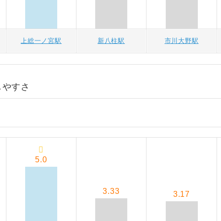
上総一ノ宮駅
新八柱駅
市川大野駅
しやすさ
5.0
3.33
3.17