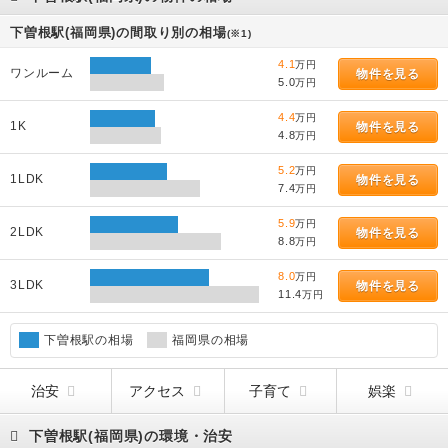
下曽根駅(福岡県)の間取り別の相場
(※1)
4.1
万円
ワンルーム
物件を見る
5.0
万円
4.4
万円
1K
物件を見る
4.8
万円
5.2
万円
1LDK
物件を見る
7.4
万円
5.9
万円
2LDK
物件を見る
8.8
万円
8.0
万円
3LDK
物件を見る
11.4
万円
下曽根駅の相場
福岡県の相場
治安
アクセス
子育て
娯楽
下曽根駅(福岡県)の環境・治安