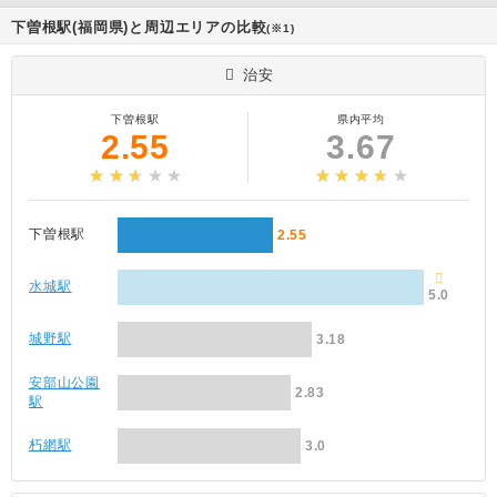
下曽根駅(福岡県)と周辺エリアの比較
(※1)
治安
下曽根駅
県内平均
2.55
3.67
下曽根駅
2.55
水城駅
5.0
城野駅
3.18
安部山公園
2.83
駅
朽網駅
3.0