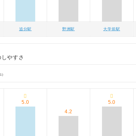
追分駅
野洲駅
大学前駅
のしやすさ
1)
5.0
5.0
4.2