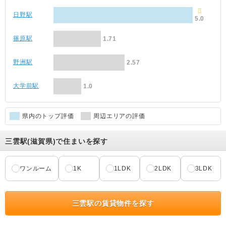
日野駅
5.0
篠原駅
1.71
野洲駅
2.57
大学前駅
1.0
県内のトップ評価
周辺エリアの評価
三雲駅(滋賀県)で住まいを探す
ワンルーム
1K
1LDK
2LDK
3LDK
三雲駅の賃貸物件を探す