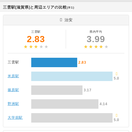
三雲駅(滋賀県)と周辺エリアの比較
(※1)
治安
三雲駅
県内平均
2.83
3.99
三雲駅
2.83
米原駅
5.0
篠原駅
3.17
野洲駅
4.14
大学前駅
5.0