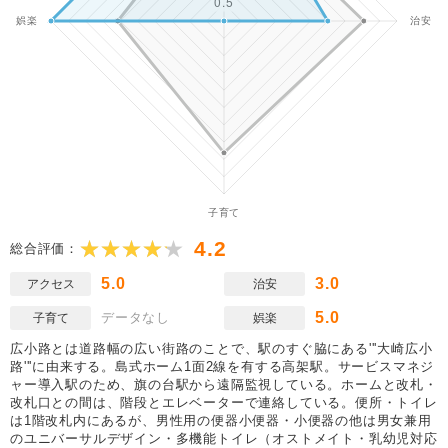
4.2
総合評価：
5.0
3.0
アクセス
治安
5.0
データなし
子育て
娯楽
広小路とは道路幅の広い街路のことで、駅のすぐ脇にある'''大崎広小
路'''に由来する。島式ホーム1面2線を有する高架駅。サービスマネジ
ャー導入駅のため、旗の台駅から遠隔監視している。ホームと改札・
改札口との間は、階段とエレベーターで連絡している。便所・トイレ
は1階改札内にあるが、男性用の便器小便器・小便器の他は男女兼用
のユニバーサルデザイン・多機能トイレ（オストメイト・乳幼児対応