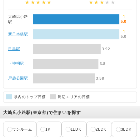
大崎広小路
5.0
駅
新日本橋駅
5.0
目黒駅
3.92
下神明駅
3.8
戸越公園駅
3.58
県内のトップ評価
周辺エリアの評価
大崎広小路駅(東京都)で住まいを探す
ワンルーム
1K
1LDK
2LDK
3LDK