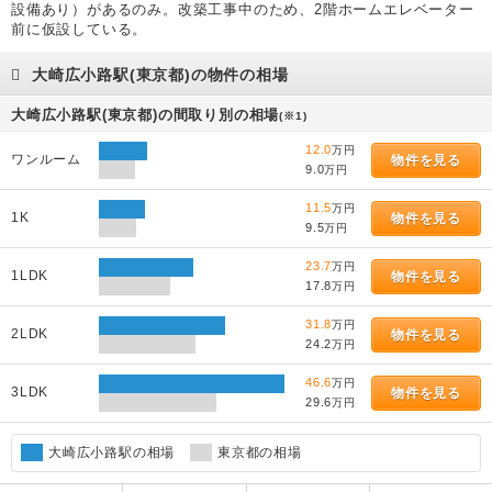
設備あり）があるのみ。改築工事中のため、2階ホームエレベーター
前に仮設している。
大崎広小路駅(東京都)の物件の相場
大崎広小路駅(東京都)の間取り別の相場
(※1)
12.0
万円
ワンルーム
物件を見る
9.0
万円
11.5
万円
1K
物件を見る
9.5
万円
23.7
万円
1LDK
物件を見る
17.8
万円
31.8
万円
2LDK
物件を見る
24.2
万円
46.6
万円
3LDK
物件を見る
29.6
万円
大崎広小路駅の相場
東京都の相場