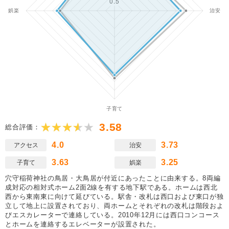
3.58
総合評価：
4.0
3.73
アクセス
治安
3.63
3.25
子育て
娯楽
穴守稲荷神社の鳥居・大鳥居が付近にあったことに由来する。8両編
成対応の相対式ホーム2面2線を有する地下駅である。ホームは西北
西から東南東に向けて延びている。駅舎・改札は西口および東口が独
立して地上に設置されており、両ホームとそれぞれの改札は階段およ
びエスカレーターで連絡している。2010年12月には西口コンコース
とホームを連絡するエレベーターが設置された。