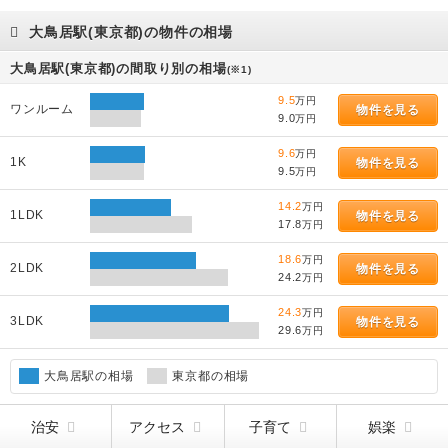
大鳥居駅(東京都)の物件の相場
大鳥居駅(東京都)の間取り別の相場
(※1)
9.5
万円
ワンルーム
物件を見る
9.0
万円
9.6
万円
1K
物件を見る
9.5
万円
14.2
万円
1LDK
物件を見る
17.8
万円
18.6
万円
2LDK
物件を見る
24.2
万円
24.3
万円
3LDK
物件を見る
29.6
万円
大鳥居駅の相場
東京都の相場
治安
アクセス
子育て
娯楽