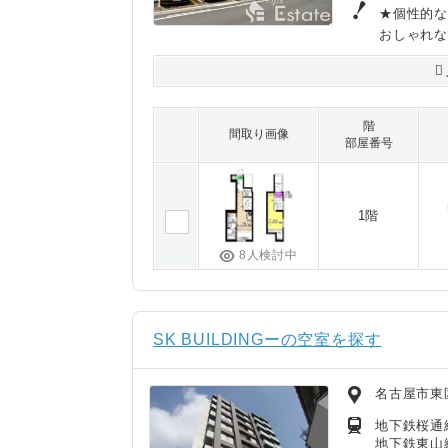
★個性的な
おしゃれな
階
間取り画像
部屋番号
1階
8人検討中
SK BUILDINGーの空室を探す
名古屋市東
地下鉄桜通
地下鉄東山線