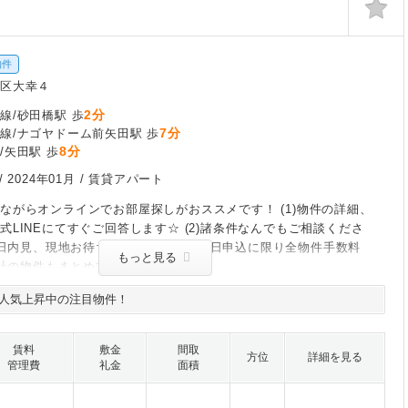
物件
東区大幸４
2分
線/砂田橋駅 歩
7分
線/ナゴヤドーム前矢田駅 歩
8分
/矢田駅 歩
/
2024年01月
/ 賃貸アパート
ながらオンラインでお部屋探しがおススメです！ (1)物件の詳細、
式LINEにてすぐご回答します☆ (2)諸条件なんでもご相談くださ
)当日内見、現地お待ち合わせOK☆ (4)当日申込に限り全物件手数料
もっと見る
他社の物件もまとめてご紹介 (6)１８時
人気上昇中の注目物件！
賃料
敷金
間取
方位
詳細を見る
管理費
礼金
面積