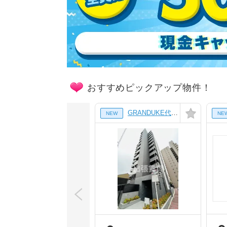
おすすめピックアップ物件！
GRANDUKE代官町reverso[11階]
NEW
NE