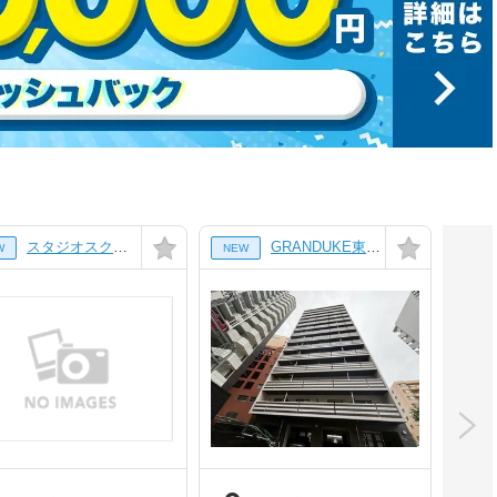
スタジオスクエア泉[7階]
GRANDUKE東桜[3階]
W
NEW