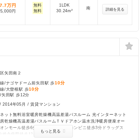
7.7
万円
無料
1LDK
南
詳細を見る
無料
30.24m²
5,000円
区矢田南２
10分
線/ナゴヤドーム前矢田駅 歩
10分
線/大曽根駅 歩
/矢田駅 歩12分
/
2014年05月
/ 賃貸マンション
ネット無料浴室暖房乾燥機高温差湯バスルーム 光インターネット
暖房乾燥機高温差湯バスルームＴＶドアホン温水洗浄暖房便座オー
オンモール徒歩6分スーパー徒歩5分コンビニ徒歩3分ドラッグス
もっと見る
分総合病院徒歩13分ゲオ徒歩15分