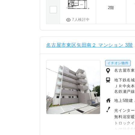
2階
7人検討中
名古屋市東区矢田南２ マンション 3階
イチオシ物件
名古屋市東
地下鉄名城
ＪＲ中央本
名鉄瀬戸線
地上5階建 
光インター
無料浴室
トロックイ
トア徒歩6