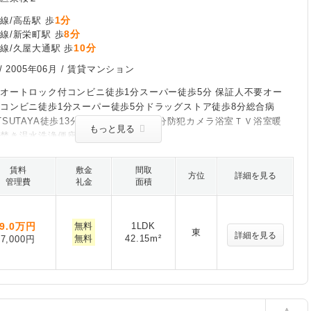
1分
線/高岳駅 歩
8分
線/新栄町駅 歩
10分
線/久屋大通駅 歩
/
2005年06月
/ 賃貸マンション
オートロック付コンビニ徒歩1分スーパー徒歩5分 保証人不要オー
コンビニ徒歩1分スーパー徒歩5分ドラッグストア徒歩8分総合病
TSUTAYA徒歩13分東急ハンズ徒歩11分防犯カメラ浴室ＴＶ浴室暖
もっと見る
追焚き温水洗浄便座ＴＶドアホン
賃料
敷金
間取
方位
詳細を見る
管理費
礼金
面積
9.0
万円
無料
1LDK
東
詳細を見る
無料
42.15m²
7,000円