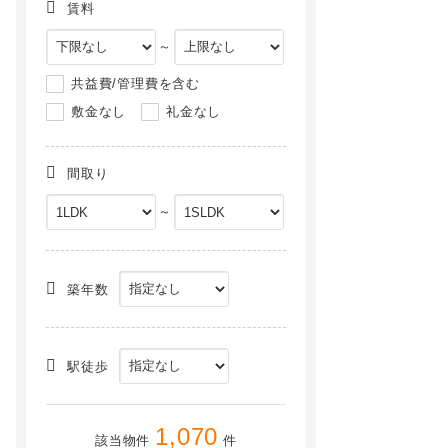
賃料
～
共益費/管理費を含む
敷金なし
礼金なし
間取り
～
S-RESIDENCE高岳bresa[2階]
Viare storia(ヴィアーレストーリア)[13階]
NEW
NEW
築年数
駅徒歩
1,070
該当物件
件