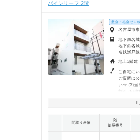
パインリーフ 2階
敷金・礼金ゼロ
名古屋市
地下鉄名城
地下鉄名城
名鉄瀬戸線
地上3階建 
ご自宅にい
ご質問は公
い☆ (3
割引 (5)
階
間取り画像
部屋番号