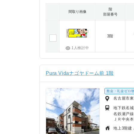
階
間取り画像
部屋番号
3階
1人検討中
Pura Vidaナゴヤドーム前 1階
敷金・礼金ゼロ
名古屋市
地下鉄名城
名鉄瀬戸線
ＪＲ中央本
地上3階建 