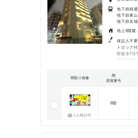
地下鉄桜通
地下鉄東山
地下鉄名城
地上9階建 
保証人不要
トロック付
院徒歩7分
房乾燥機
階
間取り画像
部屋番号
8階
1人検討中