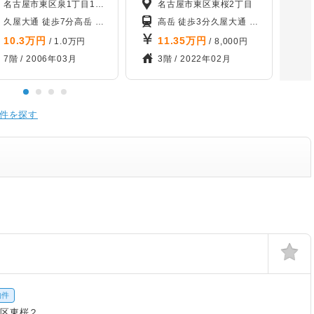
名古屋市東区泉1丁目1-22
名古屋市東区東桜2丁目
久屋大通 徒歩7分
高岳 徒歩8分
名古屋城 徒歩10分
高岳 徒歩3分
「名鉄瀬戸線 東大手」 徒歩
久屋大通 徒歩10分
栄 徒
徒歩14分
10.3
万円
11.35
万円
/ 1.0万円
/ 8,000円
7階 /
2006年03月
3階 /
2022年02月
件を探す
物件
東区東桜２