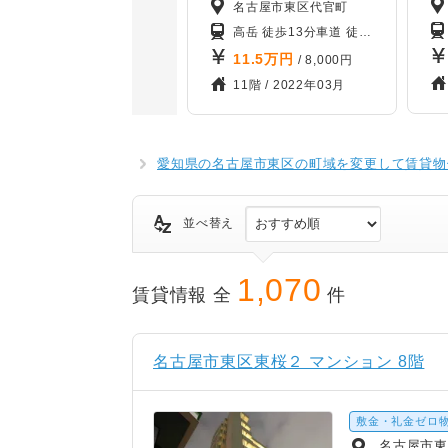
名古屋市東区代官町
高岳 徒歩13分
車道 徒歩14分
新栄町 
11.5
万円
/ 8,000円
11階 /
2022年03月
愛知県の名古屋市東区の町域を変更して賃貸物
並べ替え
1,070
賃貸情報 全
件
名古屋市東区東桜２ マンション 8階
敷金・礼金ゼロ
名古屋市