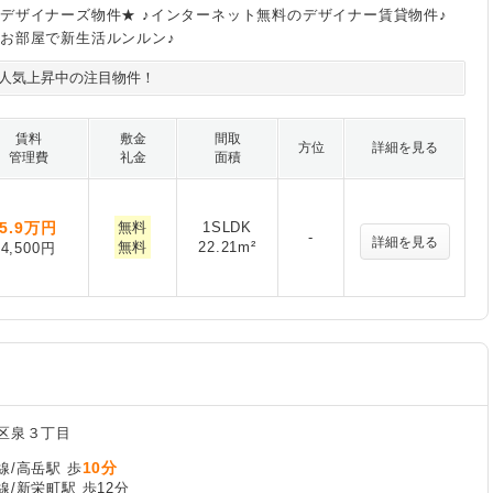
デザイナーズ物件★ ♪インターネット無料のデザイナー賃貸物件♪
お部屋で新生活ルンルン♪
人気上昇中の注目物件！
賃料
敷金
間取
方位
詳細を見る
管理費
礼金
面積
5.9
万円
無料
1SLDK
-
詳細を見る
無料
22.21m²
4,500円
区泉３丁目
10分
線/高岳駅 歩
/新栄町駅 歩12分