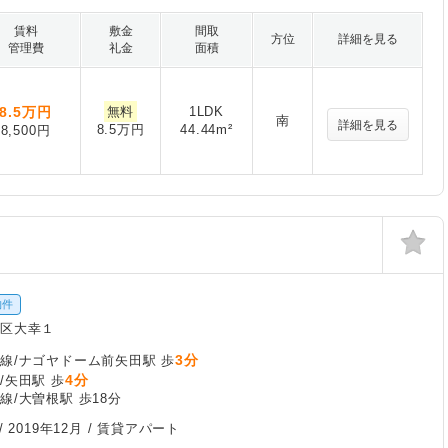
賃料
敷金
間取
方位
詳細を見る
管理費
礼金
面積
8.5
万円
無料
1LDK
南
詳細を見る
8.5万円
44.44m²
8,500円
物件
東区大幸１
3分
線/ナゴヤドーム前矢田駅 歩
4分
/矢田駅 歩
線/大曽根駅 歩18分
/
2019年12月
/ 賃貸アパート