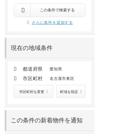
名古屋市東区東片端町
名古屋市東区泉2丁目
10分
歩11分
高岳 徒歩7分
清水 徒歩13分
東大手 徒歩13分
高岳 徒歩7分
久屋大通 徒歩12分
この条件で検索する
11.55
万円
12.0
万円
/ 1.0万円
/ 8,000円
さらに条件を追加する
2階 /
新築(2026年05月)
13階 /
2015年05月
現在の地域条件
都道府県
愛知県
市区町村
名古屋市東区
市区町村を変更
町域を指定
この条件の新着物件を通知