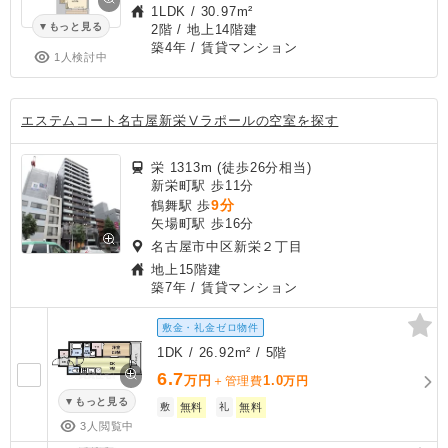
1LDK
/
30.97m²
もっと見る
2階 / 地上14階建
築4年
/ 賃貸マンション
1人検討中
エステムコート名古屋新栄Ⅴラポールの空室を探す
栄 1313m (徒歩26分相当)
新栄町駅 歩11分
9分
鶴舞駅 歩
矢場町駅 歩16分
名古屋市中区新栄２丁目
地上15階建
築7年
/ 賃貸マンション
敷金・礼金ゼロ物件
1DK / 26.92m² / 5階
6.7
万円
1.0
＋管理費
万円
もっと見る
敷
無料
礼
無料
3人閲覧中