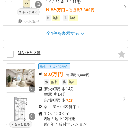
1K / 22.4m² / 11階
6.65
万円
7,300
＋管理費
円
もっと見る
敷
無料
礼
無料
2人閲覧中
全4件を表示する
MAKES 8階
敷金・礼金ゼロ物件
8.0
万円
管理費
8,000円
敷
無料
礼
無料
新栄町駅 歩14分
栄駅 歩14分
9分
矢場町駅 歩
名古屋市中区新栄１
1DK
/
30.0m²
8階 / 地上12階建
築5年
/ 賃貸マンション
もっと見る