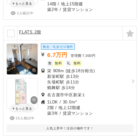
14階 / 地上15階建
もっと見る
築2年
/ 賃貸マンション
2人検討中
FLATS 2階
敷金・礼金ゼロ物件
6.7
万円
管理費
7,000円
敷
無料
礼
無料
栄 908m (徒歩18分相当)
新栄町駅 歩13分
矢場町駅 歩11分
鶴舞駅 歩14分
名古屋市中区新栄１
1LDK
/
30.0m²
2階 / 地上12階建
もっと見る
築3年
/ 賃貸マンション
15人検討中
人気上昇中！注目の物件です！