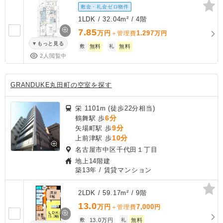
敷金・礼金ゼロ物件
1LDK / 32.04m² / 4階
7.85
万円
1.297
＋管理費
万円
もっと見る
敷
無料
礼
無料
2人閲覧中
GRANDUKE丸田町の空室を探す
栄 1101m (徒歩22分相当)
6分
鶴舞駅 歩
9分
矢場町駅 歩
10分
上前津駅 歩
名古屋市中区千代田１丁目
地上14階建
築13年
/ 賃貸マンション
2LDK / 59.17m² / 9階
13.0
万円
7,000
＋管理費
円
敷
13.0万円
礼
無料