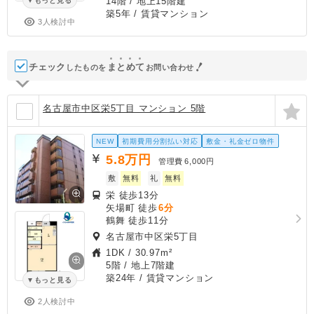
14階 / 地上15階建
もっと見る
築5年
/ 賃貸マンション
3人検討中
チェック
ま
と
め
て
したものを
お問い合わせ
名古屋市中区栄5丁目 マンション 5階
NEW
初期費用分割払い対応
敷金・礼金ゼロ物件
5.8
万円
管理費
6,000円
敷
無料
礼
無料
栄 徒歩13分
矢場町 徒歩
6分
鶴舞 徒歩11分
名古屋市中区栄5丁目
1DK
/
30.97m²
5階 / 地上7階建
築24年
/ 賃貸マンション
もっと見る
2人検討中