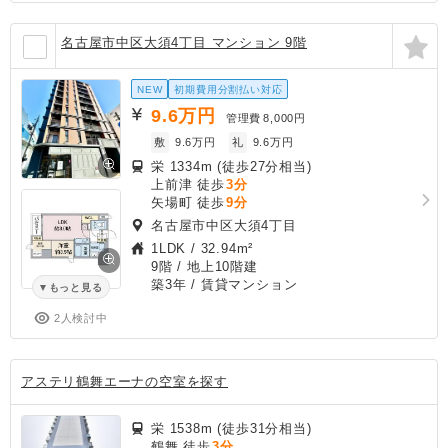
名古屋市中区大須4丁目 マンション 9階
NEW
初期費用分割払い対応
9.6
万円
管理費
8,000円
敷
9.6万円
礼
9.6万円
栄 1334m (徒歩27分相当)
上前津 徒歩
3分
矢場町 徒歩
9分
名古屋市中区大須4丁目
1LDK
/
32.94m²
9階 / 地上10階建
築3年
/ 賃貸マンション
もっと見る
2人検討中
アステリ鶴舞エーナの空室を探す
栄 1538m (徒歩31分相当)
鶴舞 徒歩
3分