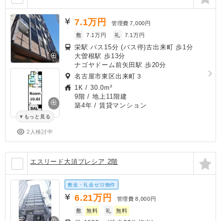
7.1
万円
管理費
7,000円
敷
7.1万円
礼
7.1万円
栄駅 バス15分 (バス停)古出来町 歩1分
大曽根駅 歩13分
ナゴヤドーム前矢田駅 歩20分
名古屋市東区出来町３
1K
/
30.0m²
9階 / 地上11階建
築4年
/ 賃貸マンション
もっと見る
2人検討中
エスリード大須プレシア 2階
敷金・礼金ゼロ物件
6.21
万円
管理費
8,000円
敷
無料
礼
無料