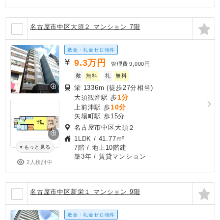
名古屋市中区大須２ マンション 7階
敷金・礼金ゼロ物件
9.3
万円
管理費
9,000円
敷
無料
礼
無料
栄 1336m (徒歩27分相当)
1分
大須観音駅 歩
10分
上前津駅 歩
矢場町駅 歩15分
名古屋市中区大須２
1LDK
/
41.77m²
7階 / 地上10階建
もっと見る
築3年
/ 賃貸マンション
2人検討中
名古屋市中区新栄１ マンション 9階
敷金・礼金ゼロ物件