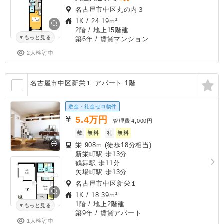
名古屋市中区丸の内３
1K
/
24.19m²
2階 / 地上15階建
もっと見る
築6年
/ 賃貸マンション
2人検討中
名古屋市中区新栄１ アパート 1階
敷金・礼金ゼロ物件
5.4
万円
管理費
4,000円
敷
無料
礼
無料
栄 908m (徒歩18分相当)
新栄町駅 歩13分
鶴舞駅 歩11分
矢場町駅 歩13分
名古屋市中区新栄１
1K
/
18.39m²
1階 / 地上2階建
もっと見る
築9年
/ 賃貸アパート
1人検討中