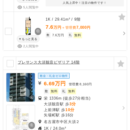
人気上昇中！注目の物件です！
5人閲覧中
1K / 29.41m² / 9階
7.6
万円
7,000
＋管理費
円
敷
7.6万円
礼
無料
もっと見る
2人閲覧中
プレサンス大須観音ビザリア 14階
敷金・礼金ゼロ物件
6.69
万円
管理費
8,160円
敷
無料
礼
無料
栄 1336m (徒歩27分相当)
3分
大須観音駅 歩
10分
上前津駅 歩
矢場町駅 歩16分
名古屋市中区大須２
1K
/
24.0m²