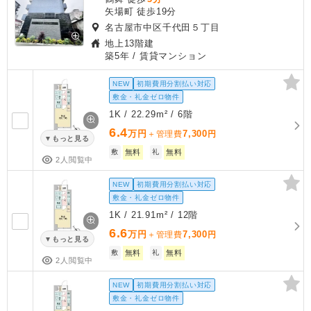
矢場町 徒歩19分
名古屋市中区千代田５丁目
地上13階建
築5年
/ 賃貸マンション
NEW
初期費用分割払い対応
敷金・礼金ゼロ物件
1K / 22.29m² / 6階
6.4
万円
7,300
＋管理費
円
もっと見る
敷
無料
礼
無料
2人閲覧中
NEW
初期費用分割払い対応
敷金・礼金ゼロ物件
1K / 21.91m² / 12階
6.6
万円
7,300
＋管理費
円
もっと見る
敷
無料
礼
無料
2人閲覧中
NEW
初期費用分割払い対応
敷金・礼金ゼロ物件