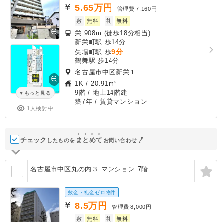
5.65
万円
管理費
7,160円
敷
無料
礼
無料
栄 908m (徒歩18分相当)
新栄町駅 歩14分
9分
矢場町駅 歩
鶴舞駅 歩14分
名古屋市中区新栄１
1K
/
20.91m²
9階 / 地上14階建
もっと見る
築7年
/ 賃貸マンション
1人検討中
チェック
ま
と
め
て
したものを
お問い合わせ
名古屋市中区丸の内３ マンション 7階
敷金・礼金ゼロ物件
8.5
万円
管理費
8,000円
敷
無料
礼
無料