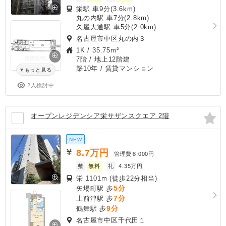
栄駅 車9分(3.6km)
丸の内駅 車7分(2.8km)
久屋大通駅 車5分(2.0km)
名古屋市中区丸の内３
1K
/
35.75m²
7階 / 地上12階建
築10年
/ 賃貸マンション
もっと見る
2人検討中
オープンレジデンシア栄サザンスクエア 2階
NEW
8.7
万円
管理費
8,000円
敷
無料
礼
4.35万円
栄 1101m (徒歩22分相当)
5分
矢場町駅 歩
7分
上前津駅 歩
9分
鶴舞駅 歩
名古屋市中区千代田１