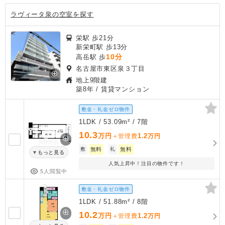
ラヴィータ泉の空室を探す
栄駅 歩21分
新栄町駅 歩13分
10分
高岳駅 歩
名古屋市東区泉３丁目
地上9階建
築8年
/ 賃貸マンション
敷金・礼金ゼロ物件
1LDK / 53.09m² / 7階
10.3
万円
1.2
＋管理費
万円
敷
無料
礼
無料
もっと見る
人気上昇中！注目の物件です！
5人閲覧中
敷金・礼金ゼロ物件
1LDK / 51.88m² / 8階
10.2
万円
1.2
＋管理費
万円