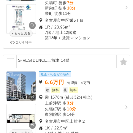
矢場町 徒歩
7分
新栄町 徒歩
10分
栄町 徒歩11分
名古屋市中区栄5丁目
1R
/
23.96m²
7階 / 地上12階建
もっと見る
築18年
/ 賃貸マンション
2人検討中
S-RESIDENCE上前津 14階
敷金・礼金ゼロ物件
6.6
万円
管理費
1.0万円
敷
無料
礼
無料
栄 1578m (徒歩32分相当)
3分
上前津駅 歩
10分
矢場町駅 歩
東別院駅 歩14分
名古屋市中区上前津２
1K
/
22.5m²