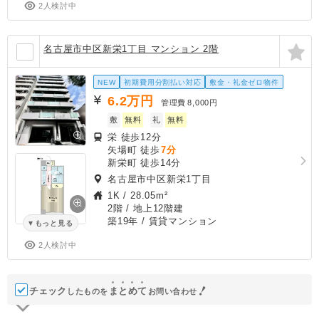
2人検討中
名古屋市中区新栄1丁目 マンション 2階
NEW
初期費用分割払い対応
敷金・礼金ゼロ物件
6.2
万円
管理費
8,000円
敷
無料
礼
無料
栄 徒歩12分
矢場町 徒歩
7分
新栄町 徒歩14分
名古屋市中区新栄1丁目
1K
/
28.05m²
2階 / 地上12階建
築19年
/ 賃貸マンション
もっと見る
2人検討中
チェック
ま
と
め
て
したものを
お問い合わせ