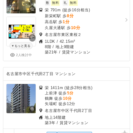
敷
無料
礼
無料
栄 791m (徒歩16分相当)
8分
新栄町駅 歩
1分
高岳駅 歩
10分
久屋大通駅 歩
名古屋市東区東桜２
1LDK
/
42.15m²
もっと見る
8階 / 地上9階建
築21年
/ 賃貸マンション
2人検討中
名古屋市中区千代田2丁目 マンション
栄 1411m (徒歩28分相当)
上前津 徒歩
5分
鶴舞 徒歩
10分
矢場町 徒歩12分
名古屋市中区千代田2丁目
地上14階建
築3年
/ 賃貸マンション