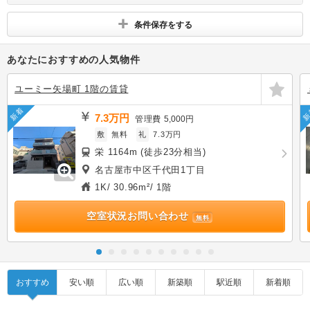
す
条件保存をする
あなたにおすすめの人気物件
ユーミー矢場町 1階の賃貸
新着
新
7.3万円
管理費
5,000円
敷
無料
礼
7.3万円
栄 1164m (徒歩23分相当)
名古屋市中区千代田1丁目
1K/ 30.96m²/ 1階
空室状況お問い合わせ
無料
おすすめ
安い順
広い順
新築順
駅近順
新着順