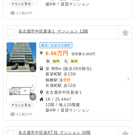
築6年
/ 賃貸マンション
もっと見る
2人検討中
名古屋市中区新栄１ マンション 12階
敷金・礼金ゼロ物件
6.56
万円
管理費
8,000円
敷
無料
礼
無料
栄 908m (徒歩18分相当)
新栄町駅 歩13分
9分
鶴舞駅 歩
矢場町駅 歩12分
名古屋市中区新栄１
1K
/
25.44m²
12階 / 地上15階建
もっと見る
築4年
/ 賃貸マンション
4人検討中
名古屋市中区栄4丁目 マンション 10階