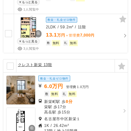
もっと見る
1人閲覧中
敷金・礼金ゼロ物件
2LDK / 59.2m² / 11階
13.1
万円
7,000
＋管理費
円
もっと見る
敷
無料
礼
無料
3人閲覧中
クレスト新栄 13階
敷金・礼金ゼロ物件
6.0
万円
管理費
1.0万円
敷
無料
礼
無料
8分
新栄町駅 歩
栄駅 歩17分
高岳駅 歩15分
名古屋市中区新栄１
1K
/
26.42m²
13階 / 地上15階建