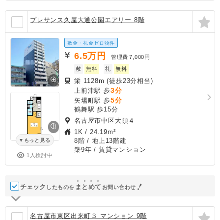
プレサンス久屋大通公園エアリー 8階
敷金・礼金ゼロ物件
6.5
万円
管理費
7,000円
敷
無料
礼
無料
栄 1128m (徒歩23分相当)
3分
上前津駅 歩
5分
矢場町駅 歩
鶴舞駅 歩15分
名古屋市中区大須４
1K
/
24.19m²
8階 / 地上13階建
もっと見る
築9年
/ 賃貸マンション
1人検討中
チェック
ま
と
め
て
したものを
お問い合わせ
名古屋市東区出来町３ マンション 9階