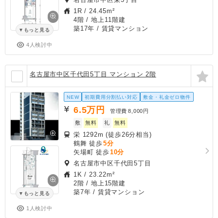
1R
/
24.45m²
4階 / 地上11階建
築17年
/ 賃貸マンション
もっと見る
4人検討中
名古屋市中区千代田5丁目 マンション 2階
NEW
初期費用分割払い対応
敷金・礼金ゼロ物件
6.5
万円
管理費
8,000円
敷
無料
礼
無料
栄 1292m (徒歩26分相当)
鶴舞 徒歩
5分
矢場町 徒歩
10分
名古屋市中区千代田5丁目
1K
/
23.22m²
2階 / 地上15階建
築7年
/ 賃貸マンション
もっと見る
1人検討中