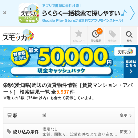
20
お気に入り
閲覧履歴
検索条件
検索
栄駅(愛知県)周辺の賃貸物件情報［賃貸マンション・アパ
ート］ 検索結果一覧
全
5,937
件
※近くの3駅（750m以内）も含めて表示しています。
駅
栄
変更
指定なし
絞り込み条件
変更
家賃、間取り、設備条件などで絞り込めま