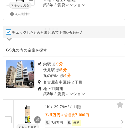
築2年
/ 賃貸マンション
もっと見る
4人検討中
チェック
ま
と
め
て
したものを
お問い合わせ
GS丸の内の空室を探す
9分
栄駅 歩
5分
伏見駅 歩
4分
丸の内駅 歩
名古屋市中区錦２丁目
地上11階建
築8年
/ 賃貸マンション
1K / 29.79m² / 11階
7.9
万円
7,000
＋管理費
円
敷
7.9万円
礼
無料
もっと見る