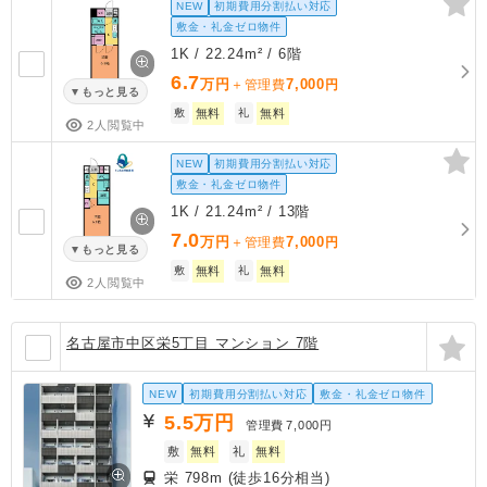
NEW
初期費用分割払い対応
敷金・礼金ゼロ物件
1K / 22.24m² / 6階
6.7
万円
7,000
＋管理費
円
もっと見る
敷
無料
礼
無料
2人閲覧中
NEW
初期費用分割払い対応
敷金・礼金ゼロ物件
1K / 21.24m² / 13階
7.0
万円
7,000
＋管理費
円
もっと見る
敷
無料
礼
無料
2人閲覧中
名古屋市中区栄5丁目 マンション 7階
NEW
初期費用分割払い対応
敷金・礼金ゼロ物件
5.5
万円
管理費
7,000円
敷
無料
礼
無料
栄 798m (徒歩16分相当)