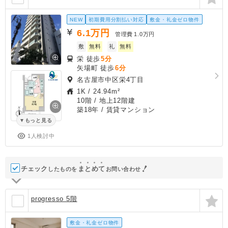
NEW
初期費用分割払い対応
敷金・礼金ゼロ物件
6.1
万円
管理費
1.0万円
敷
無料
礼
無料
栄 徒歩
5分
矢場町 徒歩
6分
名古屋市中区栄4丁目
1K
/
24.94m²
10階 / 地上12階建
築18年
/ 賃貸マンション
もっと見る
1人検討中
チェック
ま
と
め
て
したものを
お問い合わせ
progresso 5階
敷金・礼金ゼロ物件