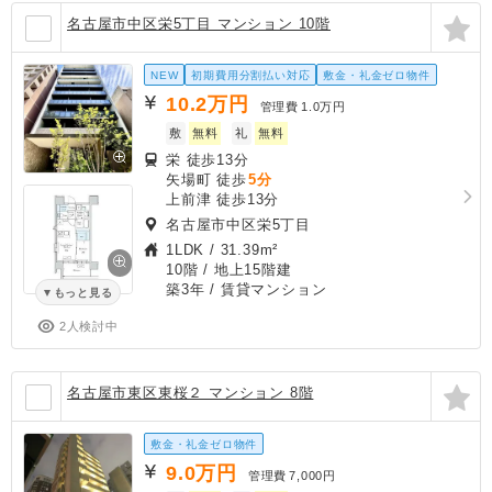
名古屋市中区栄5丁目 マンション 10階
NEW
初期費用分割払い対応
敷金・礼金ゼロ物件
10.2
万円
管理費
1.0万円
敷
無料
礼
無料
栄 徒歩13分
矢場町 徒歩
5分
上前津 徒歩13分
名古屋市中区栄5丁目
1LDK
/
31.39m²
10階 / 地上15階建
築3年
/ 賃貸マンション
もっと見る
2人検討中
名古屋市東区東桜２ マンション 8階
敷金・礼金ゼロ物件
9.0
万円
管理費
7,000円