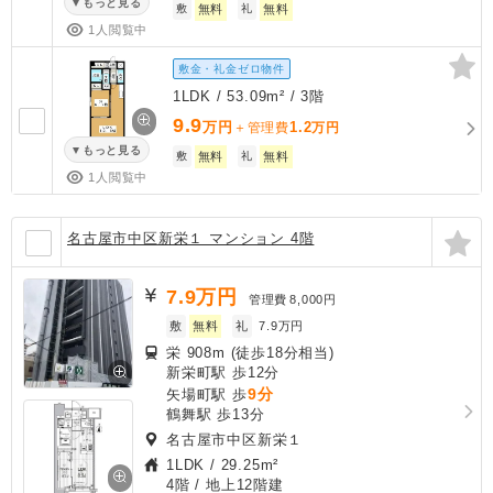
もっと見る
敷
無料
礼
無料
1人閲覧中
敷金・礼金ゼロ物件
1LDK / 53.09m² / 3階
9.9
万円
1.2
＋管理費
万円
もっと見る
敷
無料
礼
無料
1人閲覧中
名古屋市中区新栄１ マンション 4階
7.9
万円
管理費
8,000円
敷
無料
礼
7.9万円
栄 908m (徒歩18分相当)
新栄町駅 歩12分
9分
矢場町駅 歩
鶴舞駅 歩13分
名古屋市中区新栄１
1LDK
/
29.25m²
4階 / 地上12階建