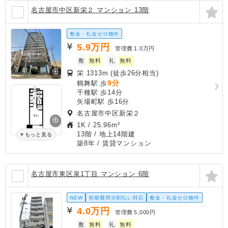
名古屋市中区新栄２ マンション 13階
敷金・礼金ゼロ物件
5.9
万円
管理費
1.0万円
敷
無料
礼
無料
栄 1313m (徒歩26分相当)
9分
鶴舞駅 歩
千種駅 歩14分
矢場町駅 歩16分
名古屋市中区新栄２
1K
/
25.96m²
13階 / 地上14階建
もっと見る
築8年
/ 賃貸マンション
名古屋市東区泉1丁目 マンション 6階
NEW
初期費用分割払い対応
敷金・礼金ゼロ物件
4.0
万円
管理費
5,000円
敷
無料
礼
無料