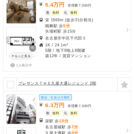
5.4
万円
管理費
7,000円
敷
無料
礼
無料
栄 1566m (徒歩31分相当)
5分
鶴舞駅 歩
矢場町駅 歩15分
名古屋市中区千代田５
1K
/
24.1m²
5階 / 地下8地上8階建
築12年
/ 賃貸マンション
もっと見る
1人検討中
プレサンスＴＨＥ久屋大通レジェンド 2階
敷金・礼金ゼロ物件
6.3
万円
管理費
7,000円
敷
無料
礼
無料
10分
栄駅 歩
7分
名古屋城駅 歩
5分
久屋大通駅 歩