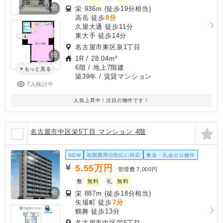
栄 936m (徒歩19分相当)
高岳 徒歩
8分
久屋大通 徒歩11分
東大手 徒歩14分
名古屋市東区泉1丁目
1R
/
28.04m²
6階 / 地上7階建
もっと見る
築39年
/ 賃貸マンション
7人検討中
人気上昇中！注目の物件です！
名古屋市中区栄5丁目 マンション 4階
NEW
初期費用分割払い対応
敷金・礼金ゼロ物件
5.55
万円
管理費
7,000円
敷
無料
礼
無料
栄 887m (徒歩18分相当)
矢場町 徒歩
7分
鶴舞 徒歩13分
名古屋市中区栄5丁目