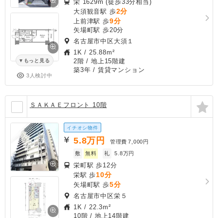
栄 1629m (徒歩33分相当)
2分
大須観音駅 歩
9分
上前津駅 歩
矢場町駅 歩20分
名古屋市中区大須１
1K
/
25.88m²
2階 / 地上15階建
もっと見る
築3年
/ 賃貸マンション
3人検討中
ＳＡＫＡＥフロント 10階
イチオシ物件
5.8
万円
管理費
7,000円
敷
無料
礼
5.8万円
栄町駅 歩12分
10分
栄駅 歩
5分
矢場町駅 歩
名古屋市中区栄５
1K
/
22.3m²
10階 / 地上14階建