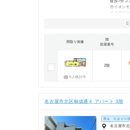
徒歩7分コ
分イオンモ
洗浄暖房
階
間取り画像
部屋番号
2階
6人検討中
名古屋市北区御成通４ アパート 3階
敷金・礼金ゼロ
名古屋市北