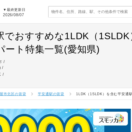
▼最終更新日
2026/08/07
駅でおすすめな1LDK（1SLD
パート特集一覧(愛知県)
市
)
K
屋市北区の賃貸
平安通駅の賃貸
1LDK（1SLDK）を含む平安通