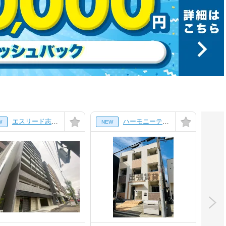
エスリード志賀本通ザ・フロント[2階]
ハーモニーテラス上飯田北町[3階]
W
NEW