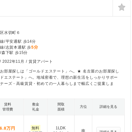
区水切町６
線/平安通駅 歩14分
5分
線/志賀本通駅 歩
/森下駅 歩15分
/
2022年11月
/ 賃貸アパート
お部屋探しは「ゴールドエステート」へ。★ 名古屋のお部屋探し
ルドエステート」へ。地域密着で、理想の新生活をしっかりサポー
イナーズ・高級賃貸・初めての一人暮らしまで幅広くご提案しま
賃料
敷金
間取
方位
詳細を見る
管理費
礼金
面積
6.8
万円
無料
1LDK
南