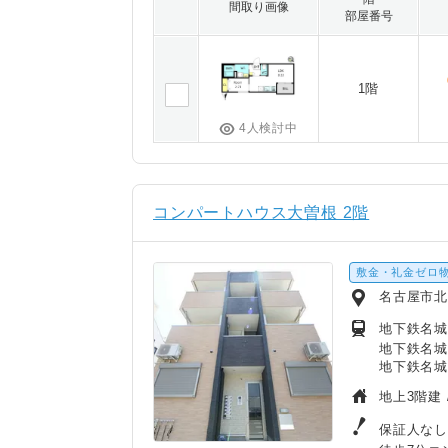
間取り画像
部屋番号
1階
4人検討中
コンパートハウス大曽根 2階
敷金・礼金ゼロ
名古屋市
地下鉄名城
地下鉄名城
地下鉄名城
地上3階建 
保証人なし