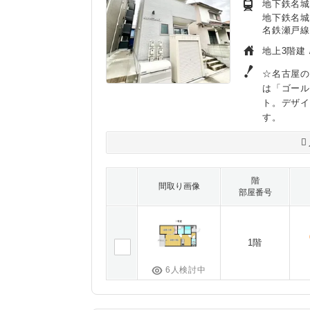
地下鉄名城
地下鉄名城
名鉄瀬戸線
地上3階建 
☆名古屋の
は「ゴー
ト。デザ
す。
階
間取り画像
部屋番号
1階
6人検討中