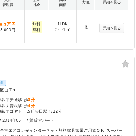
方位
詳細を見る
管理費
礼金
面積
6.3
万円
無料
1LDK
北
詳細を見る
無料
27.71m²
3,000円
物件
北区山田１
8分
線/平安通駅 歩
4分
線/大曽根駅 歩
線/ナゴヤドーム前矢田駅 歩12分
/
2014年05月
/ 賃貸アパート
全室エアコン光インターネット無料家具家電ご用意ＯＫ スーパー