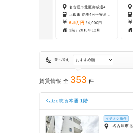
名古屋市北区御成通4丁目
上飯田 徒歩4分
平安通 徒歩7分
大曽根
6.5
万円
/ 4,000円
3階 /
2018年12月
並べ替え
353
賃貸情報 全
件
Katze志賀本通 1階
イチオシ物件
名古屋市北