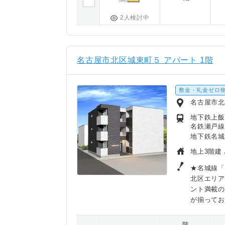
2人検討中
名古屋市北区城東町５ アパート 1階
敷金・礼金ゼロ
名古屋市北
地下鉄上飯
名鉄瀬戸線
地下鉄名城
地上3階建 
★名城線「
北区エリア
ント満載の
が揃って
階