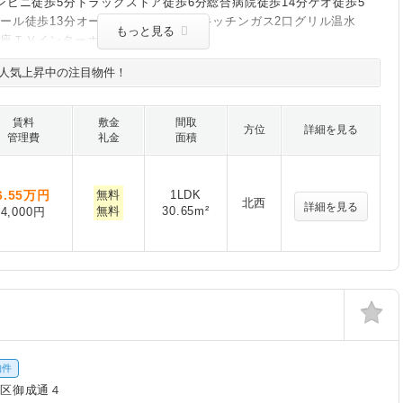
ンビニ徒歩5分ドラッグストア徒歩6分総合病院徒歩14分ゲオ徒歩5
ール徒歩13分オートロックシステムキッチンガス2口グリル温水
もっと見る
便座ＴＶインターホン浴室暖房乾燥機
人気上昇中の注目物件！
賃料
敷金
間取
方位
詳細を見る
管理費
礼金
面積
6.55
万円
無料
1LDK
北西
詳細を見る
無料
30.65m²
4,000円
物件
区御成通４