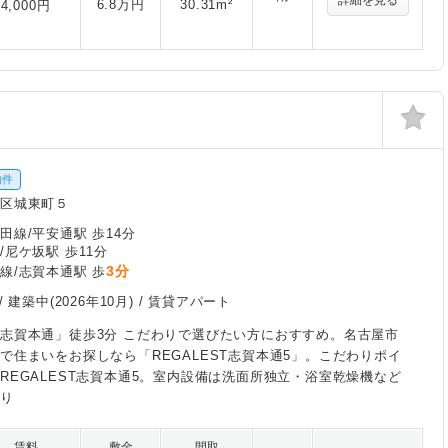
詳細を見る
6.8万円
30.31m²
4,000円
物件
区城東町５
田線/平安通駅 歩14分
/尼ケ坂駅 歩11分
3分
線/志賀本通駅 歩
/
建築中(2026年10月)
/ 賃貸アパート
志賀本通」徒歩3分 こだわりで選びたい方におすすめ。名古屋市
で住まいをお探しなら「REGALEST志賀本通5」。こだわりポイ
REGALEST志賀本通5。室内設備は洗面所独立・浴室乾燥機など
おり
賃料
敷金
間取