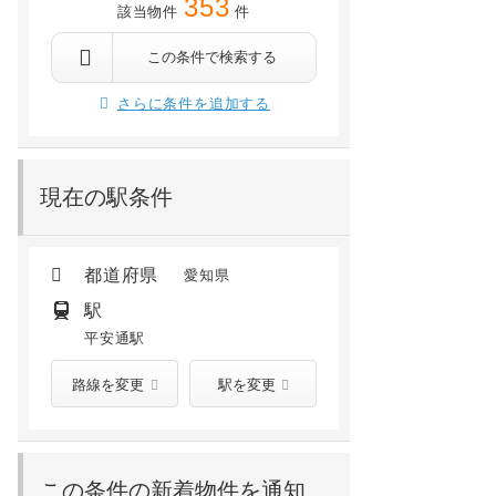
353
該当物件
件
名古屋市北区志賀町3丁目
名古屋市北区若葉通1
黒川 徒歩9分
志賀本通 徒歩10分
平安通 徒歩21分
志賀本通 徒歩1分
平安通 徒歩8分
通 徒歩25分
この条件で検索する
6.6
万円
8.7
万円
/ 4,000円
/ 8,000円
さらに条件を追加する
3階 /
2020年02月
12階 /
2008年03月
現在の駅条件
都道府県
愛知県
駅
平安通駅
路線を変更
駅を変更
この条件の新着物件を通知