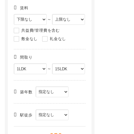
賃料
～
共益費/管理費を含む
敷金なし
礼金なし
間取り
～
ウイング志賀[3階]
カスタリア志賀本通[12階]
NEW
NEW
築年数
駅徒歩