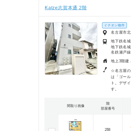
Katze志賀本通 2階
イチオシ物件
名古屋市北
地下鉄名城
地下鉄名城
名鉄瀬戸線
地上3階建 
☆名古屋の
は「ゴー
ト。デザ
す。
階
間取り画像
部屋番号
2階