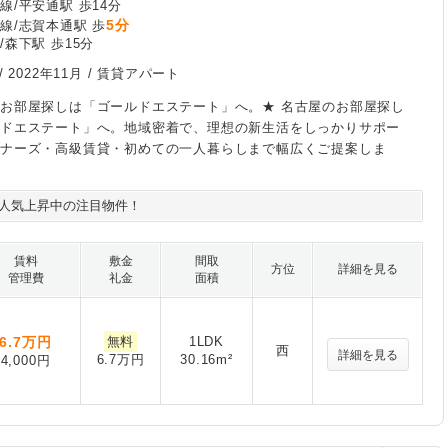
線/平安通駅 歩14分
5分
線/志賀本通駅 歩
/森下駅 歩15分
/
2022年11月
/ 賃貸アパート
お部屋探しは「ゴールドエステート」へ。★ 名古屋のお部屋探し
ルドエステート」へ。地域密着で、理想の新生活をしっかりサポー
イナーズ・高級賃貸・初めての一人暮らしまで幅広くご提案しま
人気上昇中の注目物件！
賃料
敷金
間取
方位
詳細を見る
管理費
礼金
面積
6.7
万円
無料
1LDK
西
詳細を見る
6.7万円
30.16m²
4,000円