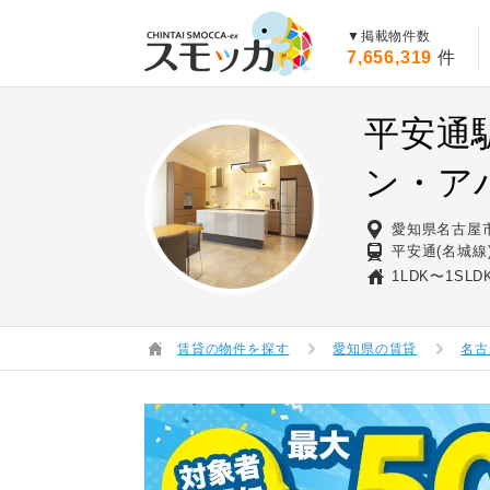
賃貸スモッカ
▼掲載物件数
7,656,319
件
平安通
ン・ア
愛知県名古屋
平安通(名城線
1LDK〜1SLD
賃貸の物件を探す
愛知県の賃貸
名古