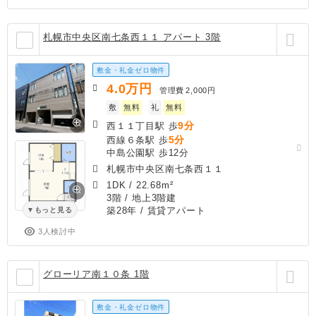
札幌市中央区南七条西１１ アパート 3階
敷金・礼金ゼロ物件
4.0
万円
管理費
2,000円
敷
無料
礼
無料
9分
西１１丁目駅 歩
5分
西線６条駅 歩
中島公園駅 歩12分
札幌市中央区南七条西１１
1DK
/
22.68m²
3階 / 地上3階建
築28年
/ 賃貸アパート
もっと見る
3人検討中
グローリア南１０条 1階
敷金・礼金ゼロ物件