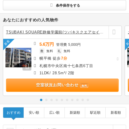
条件保存をする
あなたにおすすめの人気物件
TSUBAKI SQUARE静修学園前(ツバキスクエアセイシ
2階の賃貸
新着
新
5.6万円
管理費
5,000円
敷
無料
礼
無料
幌平橋 徒歩
7分
札幌市中央区南十七条西6丁目
1LDK/ 28.5m²/ 2階
空室状況お問い合わせ
無料
おすすめ
安い順
広い順
新築順
駅近順
新着順