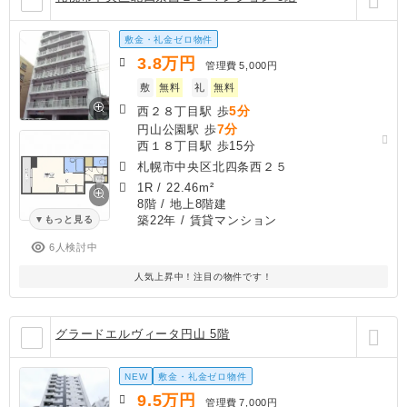
敷金・礼金ゼロ物件
3.8
万円
管理費
5,000円
敷
無料
礼
無料
5分
西２８丁目駅 歩
7分
円山公園駅 歩
西１８丁目駅 歩15分
札幌市中央区北四条西２５
1R
/
22.46m²
8階 / 地上8階建
築22年
/ 賃貸マンション
もっと見る
6人検討中
人気上昇中！注目の物件です！
グラードエルヴィータ円山 5階
NEW
敷金・礼金ゼロ物件
9.5
万円
管理費
7,000円