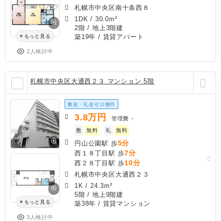
札幌市中央区南十条西８
1DK
/
30.0m²
2階 / 地上3階建
築19年
/ 賃貸アパート
もっと見る
2人検討中
札幌市中央区大通西２３ マンション 5階
敷金・礼金ゼロ物件
3.8
万円
管理費
－
敷
無料
礼
無料
5分
円山公園駅 歩
7分
西１８丁目駅 歩
10分
西２８丁目駅 歩
札幌市中央区大通西２３
1K
/
24.3m²
5階 / 地上9階建
もっと見る
築38年
/ 賃貸マンション
3人検討中