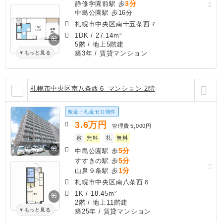
3分
静修学園前駅 歩
中島公園駅 歩16分
札幌市中央区南十五条西７
1DK
/
27.14m²
5階 / 地上5階建
築3年
/ 賃貸マンション
もっと見る
札幌市中央区南八条西６ マンション 2階
敷金・礼金ゼロ物件
3.6
万円
管理費
5,000円
敷
無料
礼
無料
5分
中島公園駅 歩
5分
すすきの駅 歩
1分
山鼻９条駅 歩
札幌市中央区南八条西６
1K
/
18.45m²
2階 / 地上11階建
もっと見る
築25年
/ 賃貸マンション