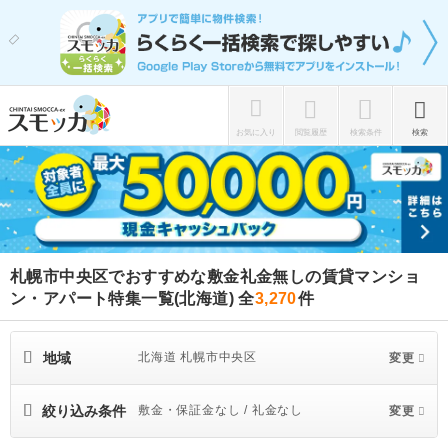
お気に入り
閲覧履歴
検索条件
検索
札幌市中央区でおすすめな敷金礼金無しの賃貸マンショ
ン・アパート特集一覧(北海道)
全
3,270
件
地域
北海道 札幌市中央区
変更
絞り込み条件
敷金・保証金なし / 礼金なし
変更