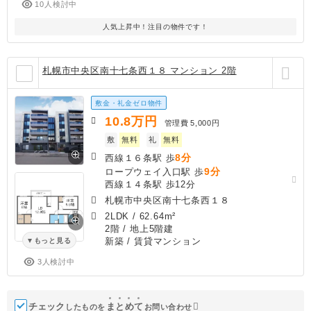
10人検討中
人気上昇中！注目の物件です！
札幌市中央区南十七条西１８ マンション 2階
敷金・礼金ゼロ物件
10.8
万円
管理費
5,000円
敷
無料
礼
無料
8分
西線１６条駅 歩
9分
ロープウェイ入口駅 歩
西線１４条駅 歩12分
札幌市中央区南十七条西１８
2LDK
/
62.64m²
2階 / 地上5階建
新築
/ 賃貸マンション
もっと見る
3人検討中
チェック
ま
と
め
て
したものを
お問い合わせ