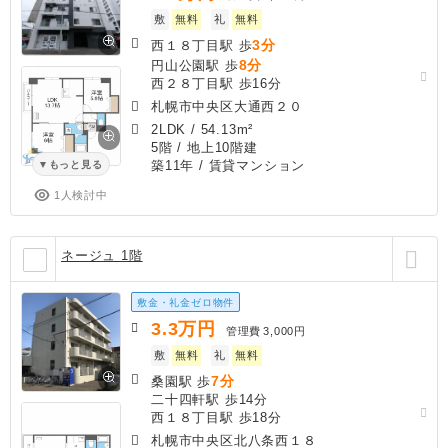
敷
無料
礼
無料
3分
西１８丁目駅 歩
8分
円山公園駅 歩
西２８丁目駅 歩16分
札幌市中央区大通西２０
2LDK
/
54.13m²
5階 / 地上10階建
築11年
/ 賃貸マンション
もっと見る
1人検討中
ネージュ 1階
敷金・礼金ゼロ物件
3.3
万円
管理費
3,000円
敷
無料
礼
無料
7分
桑園駅 歩
二十四軒駅 歩14分
西１８丁目駅 歩18分
札幌市中央区北八条西１８