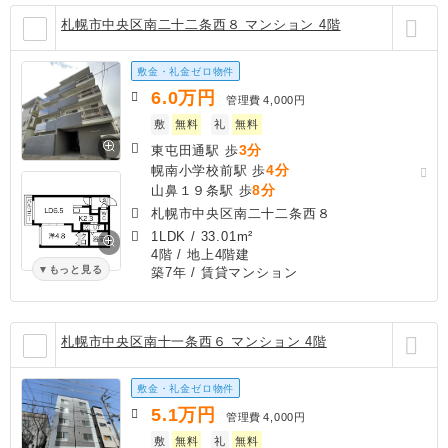
札幌市中央区南二十二条西８ マンション 4階
敷金・礼金ゼロ物件
6.0
万円
管理費
4,000円
敷
無料
礼
無料
3分
東屯田通駅 歩
4分
幌南小学校前駅 歩
8分
山鼻１９条駅 歩
札幌市中央区南二十二条西８
1LDK
/
33.01m²
4階 / 地上4階建
もっと見る
築7年
/ 賃貸マンション
札幌市中央区南十一条西６ マンション 4階
敷金・礼金ゼロ物件
5.1
万円
管理費
4,000円
敷
無料
礼
無料