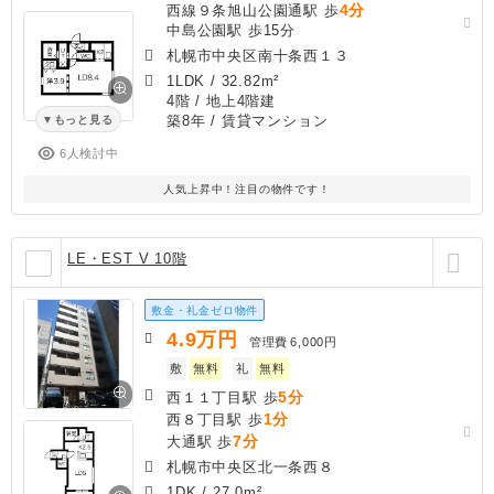
4分
西線９条旭山公園通駅 歩
中島公園駅 歩15分
札幌市中央区南十条西１３
1LDK
/
32.82m²
4階 / 地上4階建
築8年
/ 賃貸マンション
もっと見る
6人検討中
人気上昇中！注目の物件です！
LE・EST V 10階
敷金・礼金ゼロ物件
4.9
万円
管理費
6,000円
敷
無料
礼
無料
5分
西１１丁目駅 歩
1分
西８丁目駅 歩
7分
大通駅 歩
札幌市中央区北一条西８
1DK
/
27.0m²