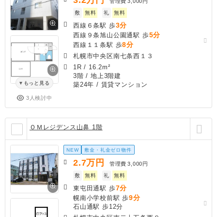
管理費
3,000円
敷
無料
礼
無料
3分
西線６条駅 歩
5分
西線９条旭山公園通駅 歩
8分
西線１１条駅 歩
札幌市中央区南七条西１３
1R
/
16.2m²
3階 / 地上3階建
もっと見る
築24年
/ 賃貸マンション
3人検討中
ＯＭレジデンス山鼻 1階
NEW
敷金・礼金ゼロ物件
2.7
万円
管理費
3,000円
敷
無料
礼
無料
7分
東屯田通駅 歩
9分
幌南小学校前駅 歩
石山通駅 歩12分