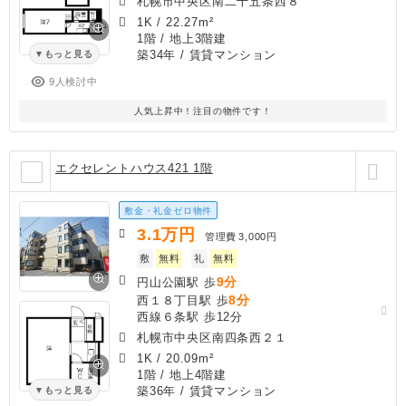
札幌市中央区南二十五条西８
1K
/
22.27m²
1階 / 地上3階建
築34年
/ 賃貸マンション
もっと見る
9人検討中
人気上昇中！注目の物件です！
エクセレントハウス421 1階
敷金・礼金ゼロ物件
3.1
万円
管理費
3,000円
敷
無料
礼
無料
9分
円山公園駅 歩
8分
西１８丁目駅 歩
西線６条駅 歩12分
札幌市中央区南四条西２１
1K
/
20.09m²
1階 / 地上4階建
築36年
/ 賃貸マンション
もっと見る