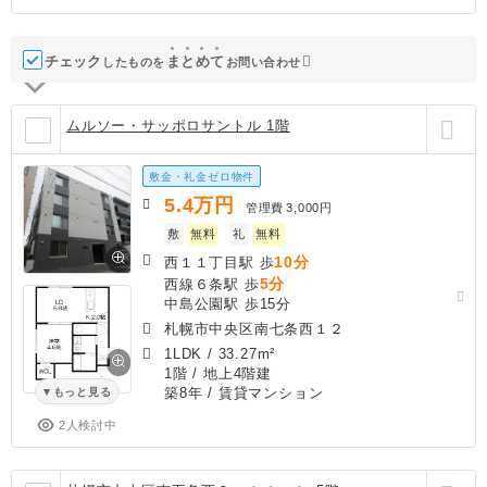
チェック
ま
と
め
て
したものを
お問い合わせ
ムルソー・サッポロサントル 1階
敷金・礼金ゼロ物件
5.4
万円
管理費
3,000円
敷
無料
礼
無料
10分
西１１丁目駅 歩
5分
西線６条駅 歩
中島公園駅 歩15分
札幌市中央区南七条西１２
1LDK
/
33.27m²
1階 / 地上4階建
築8年
/ 賃貸マンション
もっと見る
2人検討中