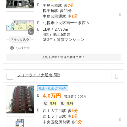
7分
中島公園駅 歩
幌平橋駅 歩11分
1分
中島公園通駅 歩
札幌市中央区南十一条西６
1DK
/
27.93m²
4階 / 地上5階建
築3年
/ 賃貸マンション
もっと見る
7人検討中
人気上昇中！注目の物件です！
フォーライフ大通南 5階
敷金・礼金ゼロ物件
4.0
万円
管理費
5,000円
敷
無料
礼
無料
5分
西１８丁目駅 歩
1分
西１５丁目駅 歩
6分
中央区役所前駅 歩