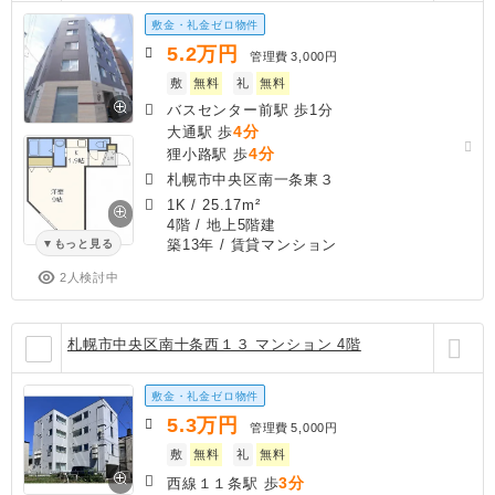
敷金・礼金ゼロ物件
5.2
万円
管理費
3,000円
敷
無料
礼
無料
バスセンター前駅 歩1分
4分
大通駅 歩
4分
狸小路駅 歩
札幌市中央区南一条東３
1K
/
25.17m²
4階 / 地上5階建
築13年
/ 賃貸マンション
もっと見る
2人検討中
札幌市中央区南十条西１３ マンション 4階
敷金・礼金ゼロ物件
5.3
万円
管理費
5,000円
敷
無料
礼
無料
3分
西線１１条駅 歩