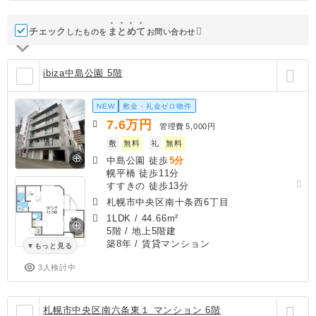
チェック
ま
と
め
て
したものを
お問い合わせ
ibiza中島公園 5階
NEW
敷金・礼金ゼロ物件
7.6
万円
管理費
5,000円
敷
無料
礼
無料
中島公園 徒歩
5分
幌平橋 徒歩11分
すすきの 徒歩13分
札幌市中央区南十条西6丁目
1LDK
/
44.66m²
5階 / 地上5階建
築8年
/ 賃貸マンション
もっと見る
3人検討中
札幌市中央区南六条東１ マンション 6階