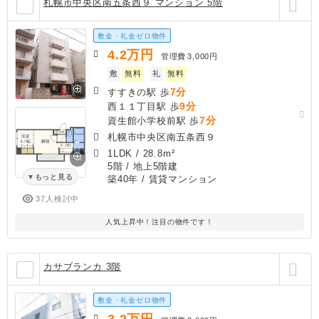
札幌市中央区南五条西９ マンション 5階
敷金・礼金ゼロ物件
4.2
万円
管理費
3,000円
敷
無料
礼
無料
7分
すすきの駅 歩
9分
西１１丁目駅 歩
7分
資生館小学校前駅 歩
札幌市中央区南五条西９
1LDK
/
28.8m²
5階 / 地上5階建
もっと見る
築40年
/ 賃貸マンション
37人検討中
人気上昇中！注目の物件です！
カサブランカ 3階
敷金・礼金ゼロ物件
3.2
万円