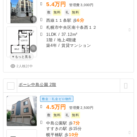
5.4
万円
管理費
3,000円
敷
無料
礼
無料
6分
西線１１条駅 歩
札幌市中央区南十条西１２
1LDK
/
37.12m²
1階 / 地上4階建
築4年
/ 賃貸マンション
もっと見る
2人検討中
ボーレ中島公園 2階
敷金・礼金ゼロ物件
4.5
万円
管理費
2,500円
敷
無料
礼
無料
7分
中島公園駅 歩
すすきの駅 歩15分
10分
幌平橋駅 歩