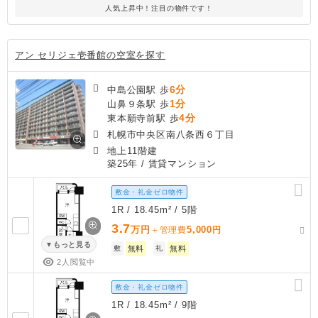
人気上昇中！注目の物件です！
アン セリジェ壱番館の空室を探す
6分
中島公園駅 歩
1分
山鼻９条駅 歩
4分
東本願寺前駅 歩
札幌市中央区南八条西６丁目
地上11階建
築25年
/ 賃貸マンション
敷金・礼金ゼロ物件
1R / 18.45m² / 5階
3.7
万円
5,000
＋管理費
円
もっと見る
敷
無料
礼
無料
2人閲覧中
敷金・礼金ゼロ物件
1R / 18.45m² / 9階