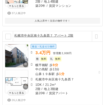
2階 / 地上4階建
築20年
/ 賃貸マンション
もっと見る
37人検討中
人気上昇中！注目の物件です！
札幌市中央区南十九条西７ アパート 2階
敷金・礼金ゼロ物件
3.4
万円
管理費
2,000円
敷
無料
礼
無料
9分
幌平橋駅 歩
中の島駅 歩13分
1分
山鼻１９条駅 歩
札幌市中央区南十九条西７
1DK
/
21.2m²
2階 / 地上3階建
築20年
/ 賃貸アパート
もっと見る
26人検討中