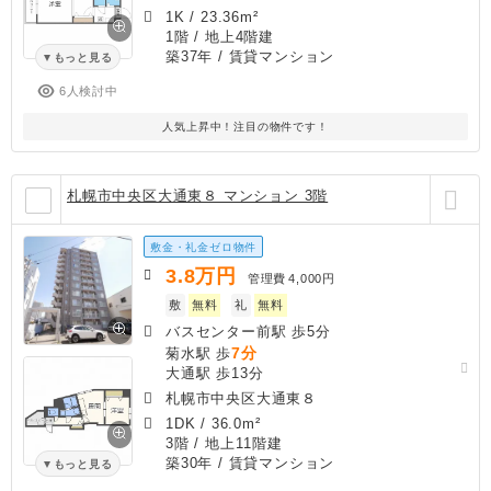
1K
/
23.36m²
1階 / 地上4階建
築37年
/ 賃貸マンション
もっと見る
6人検討中
人気上昇中！注目の物件です！
札幌市中央区大通東８ マンション 3階
敷金・礼金ゼロ物件
3.8
万円
管理費
4,000円
敷
無料
礼
無料
バスセンター前駅 歩5分
7分
菊水駅 歩
大通駅 歩13分
札幌市中央区大通東８
1DK
/
36.0m²
3階 / 地上11階建
築30年
/ 賃貸マンション
もっと見る