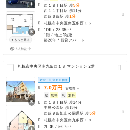
5分
西１８丁目駅 歩
西１１丁目駅 歩11分
1分
西線６条駅 歩
札幌市中央区南五条西１５
1DK
/
28.35m²
1階 / 地上2階建
築28年
/ 賃貸アパート
もっと見る
3人検討中
札幌市中央区南九条西１８ マンション 2階
敷金・礼金ゼロ物件
7.0
万円
管理費
－
敷
無料
礼
無料
西１８丁目駅 歩14分
中島公園駅 歩19分
5分
西線９条旭山公園通駅 歩
札幌市中央区南九条西１８
2LDK
/
56.7m²