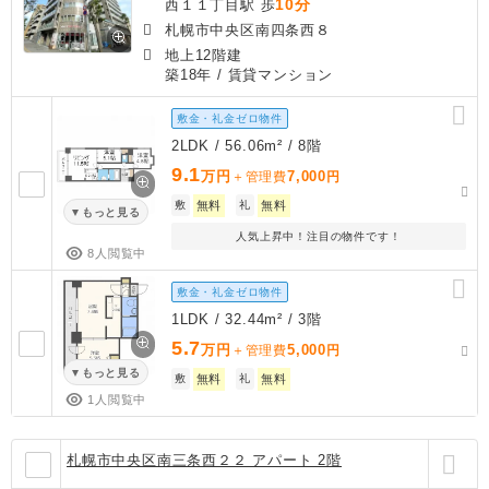
10分
西１１丁目駅 歩
札幌市中央区南四条西８
地上12階建
築18年
/ 賃貸マンション
敷金・礼金ゼロ物件
2LDK / 56.06m² / 8階
9.1
万円
7,000
＋管理費
円
敷
無料
礼
無料
もっと見る
人気上昇中！注目の物件です！
8人閲覧中
敷金・礼金ゼロ物件
1LDK / 32.44m² / 3階
5.7
万円
5,000
＋管理費
円
もっと見る
敷
無料
礼
無料
1人閲覧中
札幌市中央区南三条西２２ アパート 2階