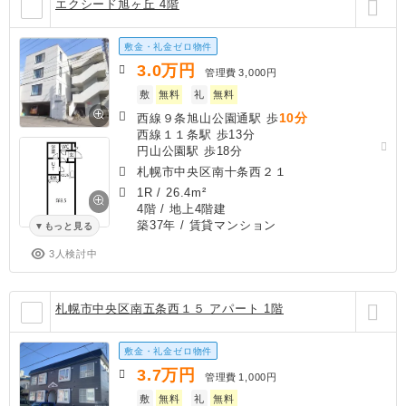
エクシード旭ヶ丘 4階
敷金・礼金ゼロ物件
3.0
万円
管理費
3,000円
敷
無料
礼
無料
10分
西線９条旭山公園通駅 歩
西線１１条駅 歩13分
円山公園駅 歩18分
札幌市中央区南十条西２１
1R
/
26.4m²
4階 / 地上4階建
築37年
/ 賃貸マンション
もっと見る
3人検討中
札幌市中央区南五条西１５ アパート 1階
敷金・礼金ゼロ物件
3.7
万円
管理費
1,000円
敷
無料
礼
無料