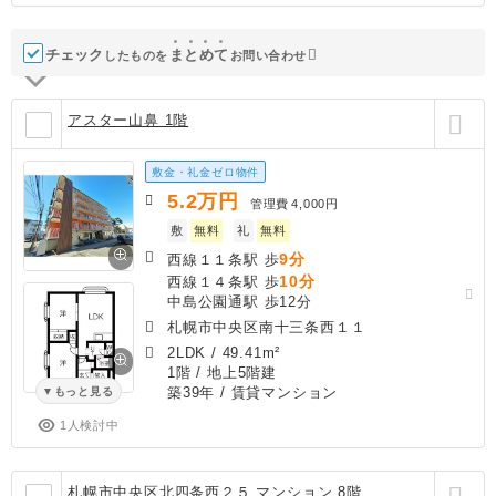
チェック
ま
と
め
て
したものを
お問い合わせ
アスター山鼻 1階
敷金・礼金ゼロ物件
5.2
万円
管理費
4,000円
敷
無料
礼
無料
9分
西線１１条駅 歩
10分
西線１４条駅 歩
中島公園通駅 歩12分
札幌市中央区南十三条西１１
2LDK
/
49.41m²
1階 / 地上5階建
築39年
/ 賃貸マンション
もっと見る
1人検討中
札幌市中央区北四条西２５ マンション 8階