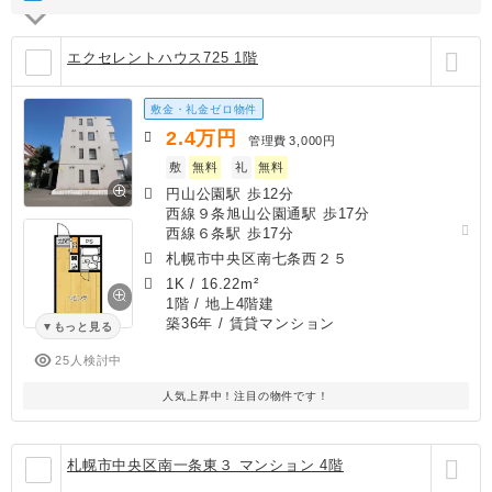
エクセレントハウス725 1階
敷金・礼金ゼロ物件
2.4
万円
管理費
3,000円
敷
無料
礼
無料
円山公園駅 歩12分
西線９条旭山公園通駅 歩17分
西線６条駅 歩17分
札幌市中央区南七条西２５
1K
/
16.22m²
1階 / 地上4階建
築36年
/ 賃貸マンション
もっと見る
25人検討中
人気上昇中！注目の物件です！
札幌市中央区南一条東３ マンション 4階