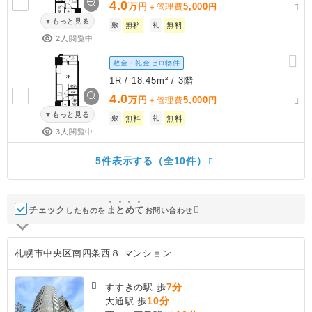
4.0
万円
5,000
＋管理費
円
もっと見る
敷
無料
礼
無料
2人閲覧中
敷金・礼金ゼロ物件
1R / 18.45m² / 3階
4.0
万円
5,000
＋管理費
円
もっと見る
敷
無料
礼
無料
3人閲覧中
5件表示する（全10件）
チェック
ま
と
め
て
したものを
お問い合わせ
札幌市中央区南四条西８ マンション
7分
すすきの駅 歩
10分
大通駅 歩