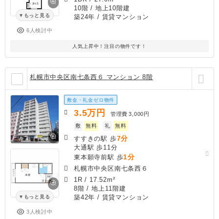
10階 / 地上10階建
もっと見る
築24年
/ 賃貸マンション
6人検討中
人気上昇中！注目の物件です！
札幌市中央区南七条西６ マンション 8階
敷金・礼金ゼロ物件
3.5
万円
管理費
3,000円
敷
無料
礼
無料
7分
すすきの駅 歩
大通駅 歩11分
1分
東本願寺前駅 歩
札幌市中央区南七条西６
1R
/
17.52m²
8階 / 地上11階建
築42年
/ 賃貸マンション
もっと見る
3人検討中