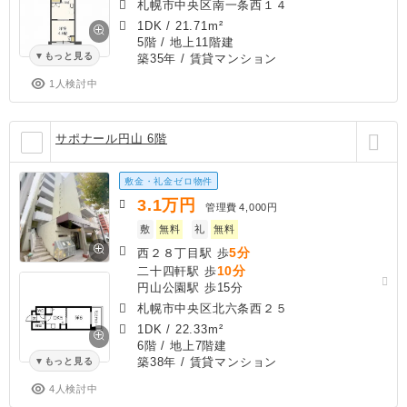
札幌市中央区南一条西１４
1DK
/
21.71m²
5階 / 地上11階建
もっと見る
築35年
/ 賃貸マンション
1人検討中
サポナール円山 6階
敷金・礼金ゼロ物件
3.1
万円
管理費
4,000円
敷
無料
礼
無料
5分
西２８丁目駅 歩
10分
二十四軒駅 歩
円山公園駅 歩15分
札幌市中央区北六条西２５
1DK
/
22.33m²
6階 / 地上7階建
築38年
/ 賃貸マンション
もっと見る
4人検討中