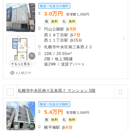
敷金・礼金ゼロ物件
3.0
万円
管理費
1,000円
敷
無料
礼
無料
5分
円山公園駅 歩
7分
西１８丁目駅 歩
西１１丁目駅 歩15分
札幌市中央区南三条西２２
1DK
/
20.55m²
2階 / 地上3階建
築29年
/ 賃貸アパート
もっと見る
4人検討中
札幌市中央区南十五条西７ マンション 5階
敷金・礼金ゼロ物件
5.4
万円
管理費
3,000円
敷
無料
礼
無料
6分
幌平橋駅 歩