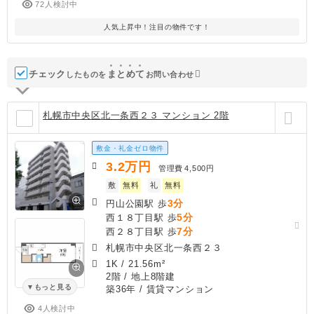
72人検討中
人気上昇中！注目の物件です！
チェック
ま
と
め
て
したものを
お問い合わせ
札幌市中央区北一条西２３ マンション 2階
敷金・礼金ゼロ物件
3.2
万円
管理費
4,500円
敷
無料
礼
無料
3分
円山公園駅 歩
5分
西１８丁目駅 歩
7分
西２８丁目駅 歩
札幌市中央区北一条西２３
1K
/
21.56m²
2階 / 地上8階建
もっと見る
築36年
/ 賃貸マンション
4人検討中