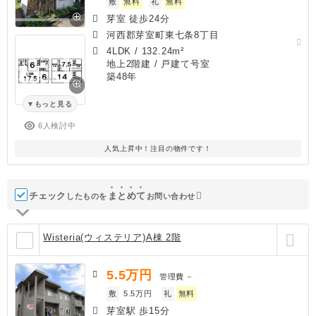
敷
無料
礼
無料
芽室 徒歩24分
河西郡芽室町東七条8丁目
4LDK
/
132.24m²
地上2階建 / 戸建て号室
築48年
もっと見る
6人検討中
人気上昇中！注目の物件です！
チェック
ま
と
め
て
したものを
お問い合わせ
Wisteria(ウィステリア)A棟 2階
5.5
万円
管理費
－
敷
5.5万円
礼
無料
芽室駅 歩15分