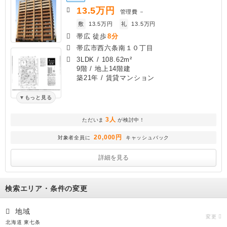
13.5
万円
管理費
－
敷
13.5万円
礼
13.5万円
帯広 徒歩
8分
帯広市西六条南１０丁目
3LDK
/
108.62m²
9階 / 地上14階建
築21年
/ 賃貸マンション
もっと見る
3人
ただいま
が検討中！
20,000円
対象者全員に
キャッシュバック
詳細を見る
検索エリア・条件の変更
地域
変更
北海道 東七条