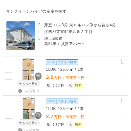
サングリーンハイツの空室を探す
芽室 バス3分 東６条バス停から徒歩4分
河西郡芽室町東八条３丁目
地上2階建
築34年
/ 賃貸アパート
NEW
イチオシ物件
1LDK / 26.0m² / 1階
3.0
万円
－
＋管理費
円
もっと見る
敷
3.0万円
礼
無料
2人閲覧中
NEW
イチオシ物件
1LDK / 26.0m² / 1階
2.7
万円
－
＋管理費
円
もっと見る
敷
2.7万円
礼
無料
3人閲覧中