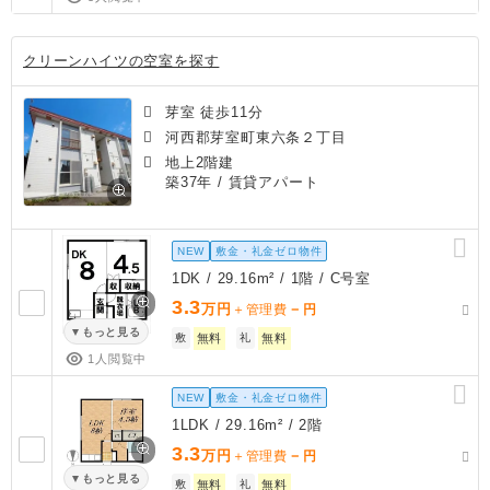
クリーンハイツの空室を探す
芽室 徒歩11分
河西郡芽室町東六条２丁目
地上2階建
築37年
/ 賃貸アパート
NEW
敷金・礼金ゼロ物件
1DK / 29.16m² / 1階 / C号室
3.3
万円
－
＋管理費
円
もっと見る
敷
無料
礼
無料
1人閲覧中
NEW
敷金・礼金ゼロ物件
1LDK / 29.16m² / 2階
3.3
万円
－
＋管理費
円
もっと見る
敷
無料
礼
無料