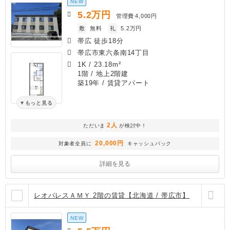
NEW
5.2
万円
管理費
4,000円
敷
無料
礼
5.2万円
帯広 徒歩18分
帯広市東六条南14丁目
1K
/
23.18m²
1階 / 地上2階建
築19年
/ 賃貸アパート
もっと見る
2人
ただいま
が検討中！
20,000円
対象者全員に
キャッシュバック
詳細を見る
レオパレスＡＭＹ 2階の賃貸【北海道 / 帯広市】
NEW