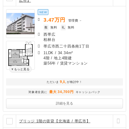
広市】
NEW
3.47
万円
管理費
－
敷
無料
礼
無料
西帯広
柏林台
帯広市西二十四条南1丁目
1LDK
/
34.34m²
4階 / 地上4階建
築56年
/ 賃貸マンション
もっと見る
9人
ただいま
が検討中！
最大 34,700円
対象者全員に
キャッシュバック
詳細を見る
ブリッジ 1階の賃貸【北海道 / 帯広市】