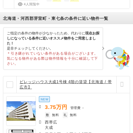
4人閲覧中
北海道・河西郡芽室町・東七条の条件に近い物件一覧
ご指定の条件の物件が少なかったため、代わりに
現在お探
しになっている条件に近いオススメ物件をご用意しまし
た！
是非チェックしてください。
＊引き継がれていない条件がある場合がございます。
気になる物件がある際は物件情報を十分に確認して下
さい。
ビレッジハウス大成1号棟 4階の賃貸【北海道 / 帯
広市】
NEW
3.75
万円
管理費
－
敷
無料
礼
無料
西帯広
大成