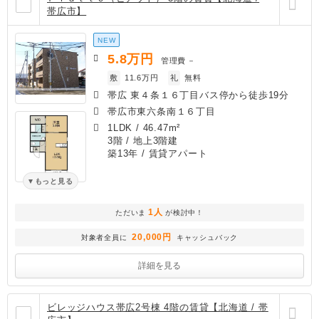
帯広市】
NEW
5.8
万円
管理費
－
敷
11.6万円
礼
無料
帯広 東４条１６丁目バス停から徒歩19分
帯広市東六条南１６丁目
1LDK
/
46.47m²
3階 / 地上3階建
築13年
/ 賃貸アパート
もっと見る
1人
ただいま
が検討中！
20,000円
対象者全員に
キャッシュバック
詳細を見る
ビレッジハウス帯広2号棟 4階の賃貸【北海道 / 帯