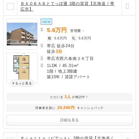
ＢＡＯＢＡＢとてっぽ通 1階の賃貸【北海道 / 帯
広市】
NEW
5.6
万円
管理費
－
敷
5.6万円
礼
5.6万円
帯広 徒歩24分
徒歩
2分
帯広市西六条南２６丁目
1LDK
/
45.31m²
1階 / 地上3階建
築10年
/ 賃貸アパート
もっと見る
3人
ただいま
が検討中！
20,000円
対象者全員に
キャッシュバック
詳細を見る
Ｐｉａｔｔｏ（ピアット） 3階の賃貸【北海道 /