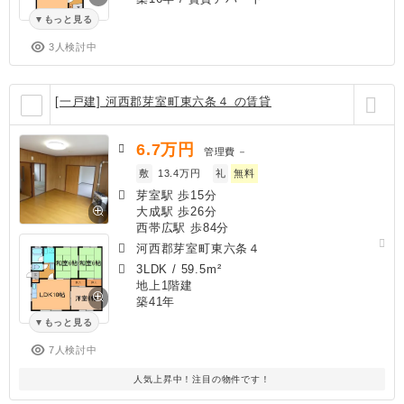
もっと見る
3人検討中
[一戸建] 河西郡芽室町東六条４ の賃貸
6.7
万円
管理費
－
敷
13.4万円
礼
無料
芽室駅 歩15分
大成駅 歩26分
西帯広駅 歩84分
河西郡芽室町東六条４
3LDK
/
59.5m²
地上1階建
築41年
もっと見る
7人検討中
人気上昇中！注目の物件です！