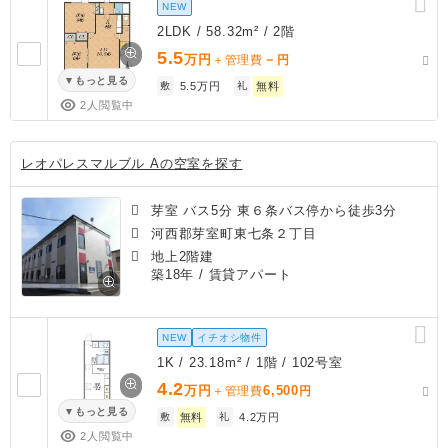
NEW
2LDK / 58.32m² / 2階
5.5
万円
－
＋管理費
円
もっと見る
敷
5.5万円
礼
無料
2人閲覧中
レオパレスマルブル Aの空室を探す
芽室 バス5分 東６条バス停から徒歩3分
河西郡芽室町東七条２丁目
地上2階建
築18年
/ 賃貸アパート
NEW
イチオシ物件
1K / 23.18m² / 1階 / 102号室
4.2
万円
6,500
＋管理費
円
もっと見る
敷
無料
礼
4.2万円
2人閲覧中