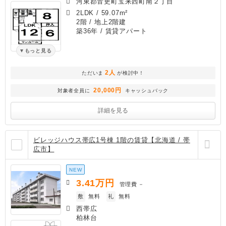
河東郡音更町宝来西町南２丁目
2LDK
/
59.07m²
2階 / 地上2階建
築36年
/ 賃貸アパート
もっと見る
2人
ただいま
が検討中！
20,000円
対象者全員に
キャッシュバック
詳細を見る
ビレッジハウス帯広1号棟 1階の賃貸【北海道 / 帯
広市】
NEW
3.41
万円
管理費
－
敷
無料
礼
無料
西帯広
柏林台