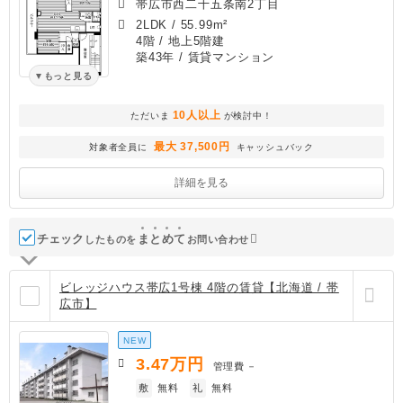
帯広市西二十五条南2丁目
2LDK
/
55.99m²
4階 / 地上5階建
築43年
/ 賃貸マンション
もっと見る
10人以上
ただいま
が検討中！
最大 37,500円
対象者全員に
キャッシュバック
詳細を見る
チェック
ま
と
め
て
したものを
お問い合わせ
ビレッジハウス帯広1号棟 4階の賃貸【北海道 / 帯
広市】
NEW
3.47
万円
管理費
－
敷
無料
礼
無料