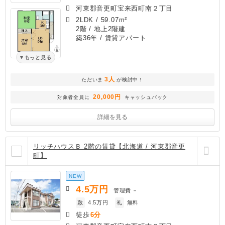
河東郡音更町宝来西町南２丁目
2LDK
/
59.07m²
2階 / 地上2階建
築36年
/ 賃貸アパート
もっと見る
3人
ただいま
が検討中！
20,000円
対象者全員に
キャッシュバック
詳細を見る
リッチハウスＢ 2階の賃貸【北海道 / 河東郡音更
町】
NEW
4.5
万円
管理費
－
敷
4.5万円
礼
無料
徒歩
6分