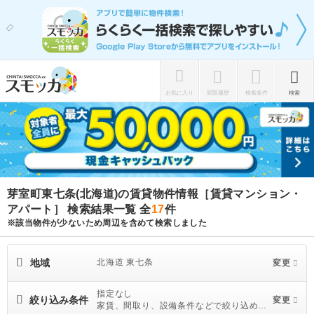
お気に入り
閲覧履歴
検索条件
検索
芽室町東七条(北海道)の賃貸物件情報［賃貸マンション・
アパート］ 検索結果一覧
全
17
件
※該当物件が少ないため周辺を含めて検索しました
地域
北海道 東七条
変更
指定なし
絞り込み条件
変更
家賃、間取り、設備条件などで絞り込めま