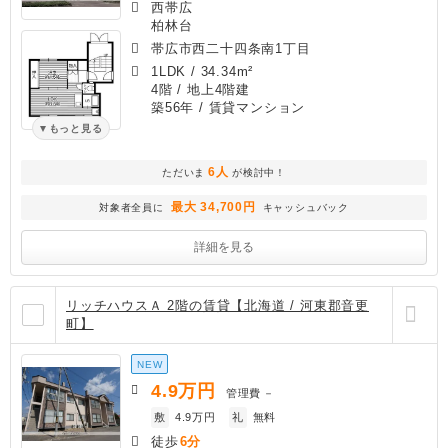
西帯広
柏林台
帯広市西二十四条南1丁目
1LDK
/
34.34m²
4階 / 地上4階建
築56年
/ 賃貸マンション
もっと見る
6人
ただいま
が検討中！
最大 34,700円
対象者全員に
キャッシュバック
詳細を見る
リッチハウスＡ 2階の賃貸【北海道 / 河東郡音更
町】
NEW
4.9
万円
管理費
－
敷
4.9万円
礼
無料
徒歩
6分