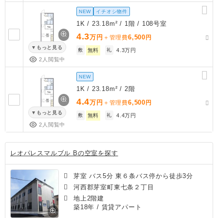
NEW
イチオシ物件
1K / 23.18m² / 1階 / 108号室
4.3
万円
6,500
＋管理費
円
もっと見る
敷
無料
礼
4.3万円
2人閲覧中
NEW
1K / 23.18m² / 2階
4.4
万円
6,500
＋管理費
円
もっと見る
敷
無料
礼
4.4万円
2人閲覧中
レオパレスマルブル Bの空室を探す
芽室 バス5分 東６条バス停から徒歩3分
河西郡芽室町東七条２丁目
地上2階建
築18年
/ 賃貸アパート