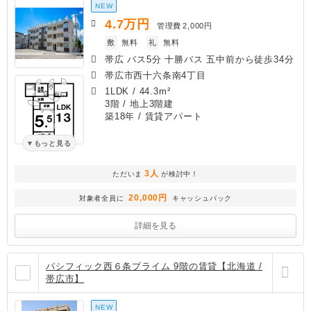
NEW
4.7
万円
管理費
2,000円
敷
無料
礼
無料
帯広 バス5分 十勝バス 五中前から徒歩34分
帯広市西十六条南4丁目
1LDK
/
44.3m²
3階 / 地上3階建
築18年
/ 賃貸アパート
もっと見る
3人
ただいま
が検討中！
20,000円
対象者全員に
キャッシュバック
詳細を見る
パシフィック西６条プライム 9階の賃貸【北海道 /
帯広市】
NEW