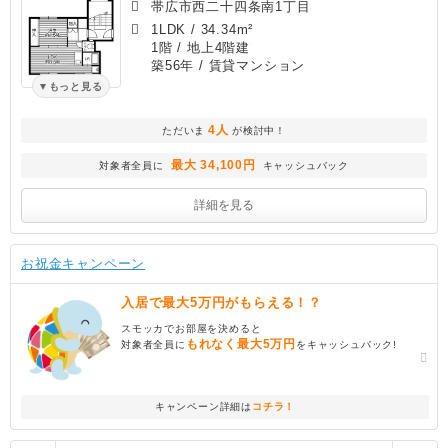
帯広市西二十四条南1丁目
1LDK
/
34.34m²
1階 / 地上4階建
築56年
/ 賃貸マンション
もっと見る
4人
ただいま
が検討中！
最大 34,100円
対象者全員に
キャッシュバック
詳細を見る
お祝金キャンペーン
入居で最大5万円がもらえる！？
スモッカでお部屋を決めると
もれなく最大5万円
対象者全員に
をキャッシュバック!
キャンペーン詳細は
コチラ！