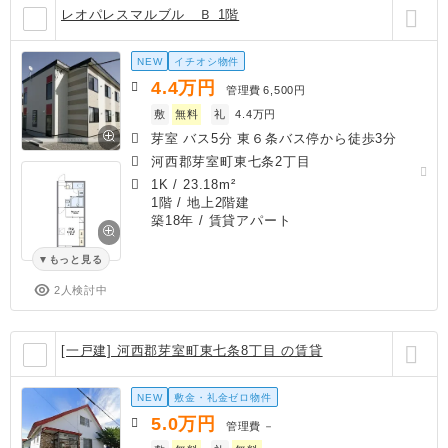
レオパレスマルブル Ｂ 1階
NEW
イチオシ物件
4.4
万円
管理費
6,500円
敷
無料
礼
4.4万円
芽室 バス5分 東６条バス停から徒歩3分
河西郡芽室町東七条2丁目
1K
/
23.18m²
1階 / 地上2階建
築18年
/ 賃貸アパート
もっと見る
2人検討中
[一戸建] 河西郡芽室町東七条8丁目 の賃貸
NEW
敷金・礼金ゼロ物件
5.0
万円
管理費
－