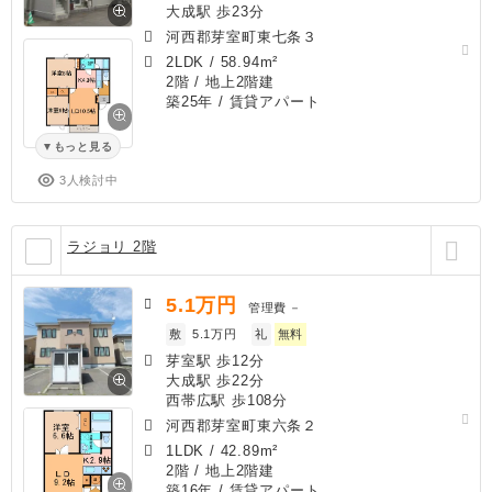
大成駅 歩23分
河西郡芽室町東七条３
2LDK
/
58.94m²
2階 / 地上2階建
築25年
/ 賃貸アパート
もっと見る
3人検討中
ラジョリ 2階
5.1
万円
管理費
－
敷
5.1万円
礼
無料
芽室駅 歩12分
大成駅 歩22分
西帯広駅 歩108分
河西郡芽室町東六条２
1LDK
/
42.89m²
2階 / 地上2階建
築16年
/ 賃貸アパート