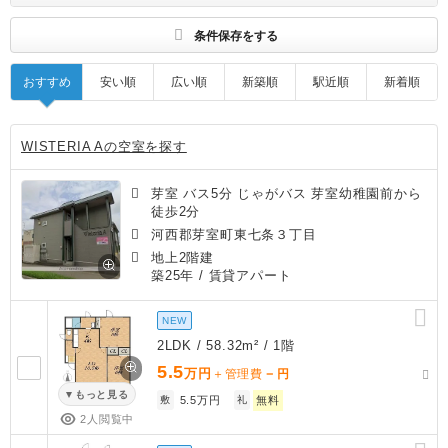
す
条件保存をする
おすすめ
安い順
広い順
新築順
駅近順
新着順
WISTERIA Aの空室を探す
芽室 バス5分 じゃがバス 芽室幼稚園前から
徒歩2分
河西郡芽室町東七条３丁目
地上2階建
築25年
/ 賃貸アパート
NEW
2LDK / 58.32m² / 1階
5.5
万円
－
＋管理費
円
もっと見る
敷
5.5万円
礼
無料
2人閲覧中