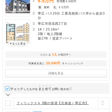
5.5
万円
管理費
6,500円
敷
無料
礼
5.5万円
帯広 バス20分 工業高校前バス停から徒歩3
分
帯広市清流西2丁目
1K
/
23.18m²
2階 / 地上2階建
築17年
/ 賃貸アパート
もっと見る
1人
ただいま
が検討中！
20,000円
対象者全員に
キャッシュバック
詳細を見る
チェック
ま
と
め
て
したものを
お問い合わせ
フィリックスＡ 3階の賃貸【北海道 / 帯広市】