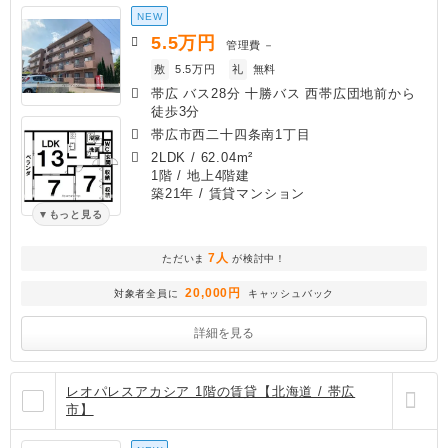
NEW
5.5
万円
管理費
－
敷
5.5万円
礼
無料
帯広 バス28分 十勝バス 西帯広団地前から
徒歩3分
帯広市西二十四条南1丁目
2LDK
/
62.04m²
1階 / 地上4階建
築21年
/ 賃貸マンション
もっと見る
7人
ただいま
が検討中！
20,000円
対象者全員に
キャッシュバック
詳細を見る
レオパレスアカシア 1階の賃貸【北海道 / 帯広
市】