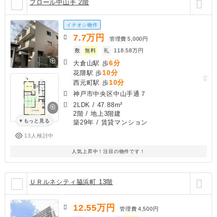
フロール中山手 2階
イチオシ物件
7.7
万円
管理費
5,000円
敷
無料
礼
118.58万円
6分
大倉山駅 歩
10分
花隈駅 歩
10分
西元町駅 歩
神戸市中央区中山手通７
2LDK
/
47.88m²
2階 / 地上3階建
もっと見る
築29年
/ 賃貸マンション
13人検討中
人気上昇中！注目の物件です！
ＵＲルネシティ脇浜町 13階
12.55
万円
管理費
4,500円