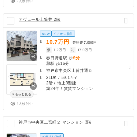
2人検討中
アヴェール上筒井 2階
NEW
イチオシ物件
10.7
万円
管理費
7,000円
敷
7.2万円
礼
17.0万円
9分
春日野道駅 歩
灘駅 歩16分
神戸市中央区上筒井通５
2LDK
/
59.17m²
2階 / 地上3階建
築24年
/ 賃貸マンション
もっと見る
4人検討中
神戸市中央区二宮町２ マンション 3階
イチオシ物件