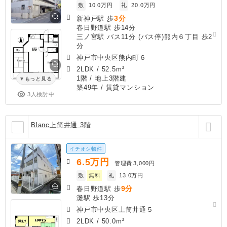
敷
10.0万円
礼
20.0万円
3分
新神戸駅 歩
春日野道駅 歩14分
三ノ宮駅 バス11分 (バス停)熊内６丁目 歩2
分
神戸市中央区熊内町６
2LDK
/
52.5m²
1階 / 地上3階建
もっと見る
築49年
/ 賃貸マンション
3人検討中
Blanc上筒井通 3階
イチオシ物件
6.5
万円
管理費
3,000円
敷
無料
礼
13.0万円
9分
春日野道駅 歩
灘駅 歩13分
神戸市中央区上筒井通５
2LDK
/
50.0m²