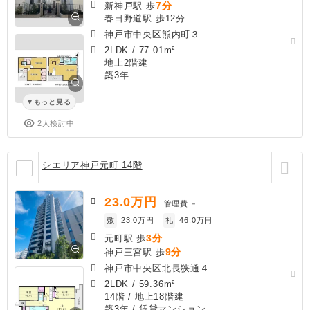
7分
新神戸駅 歩
春日野道駅 歩12分
神戸市中央区熊内町３
2LDK
/
77.01m²
地上2階建
築3年
もっと見る
2人検討中
シエリア神戸元町 14階
23.0
万円
管理費
－
敷
23.0万円
礼
46.0万円
3分
元町駅 歩
9分
神戸三宮駅 歩
神戸市中央区北長狭通４
2LDK
/
59.36m²
14階 / 地上18階建
築3年
/ 賃貸マンション