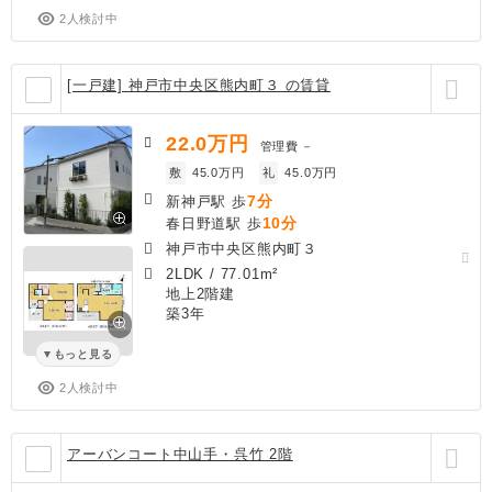
2人検討中
[一戸建] 神戸市中央区熊内町３ の賃貸
22.0
万円
管理費
－
敷
45.0万円
礼
45.0万円
7分
新神戸駅 歩
10分
春日野道駅 歩
神戸市中央区熊内町３
2LDK
/
77.01m²
地上2階建
築3年
もっと見る
2人検討中
アーバンコート中山手・呉竹 2階