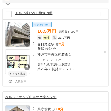
ドルフ神戸春日野坂 9階
イチオシ物件
10.5
万円
管理費
8,000円
敷
無料
礼
21.0万円
2分
春日野道駅 歩
灘駅 歩14分
神戸市中央区神若通１
2LDK
/
63.05m²
9階 / 地下1地上9階建
築26年
/ 賃貸マンション
もっと見る
1人検討中
ベルライオンズ山本の空室を探す
10分
県庁前駅 歩