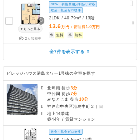
NEW
初期費用分割払い対応
敷金・礼金ゼロ物件
2LDK / 40.79m² / 13階
13.6
万円
1.0
＋管理費
万円
もっと見る
敷
無料
礼
無料
2人閲覧中
全7件を表示する
ビレッジハウス港島タワー1号棟の空室を探す
北埠頭 徒歩
3分
中公園 徒歩
7分
みなとじま 徒歩
10分
神戸市中央区港島中町２丁目
地上14階建
築44年
/ 賃貸マンション
敷金・礼金ゼロ物件
2LDK / 55.55m² / 8階