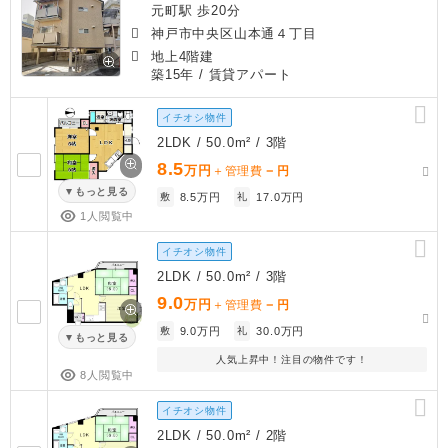
元町駅 歩20分
神戸市中央区山本通４丁目
地上4階建
築15年
/ 賃貸アパート
イチオシ物件
2LDK / 50.0m² / 3階
8.5
万円
－
＋管理費
円
もっと見る
敷
8.5万円
礼
17.0万円
1人閲覧中
イチオシ物件
2LDK / 50.0m² / 3階
9.0
万円
－
＋管理費
円
敷
9.0万円
礼
30.0万円
もっと見る
人気上昇中！注目の物件です！
8人閲覧中
イチオシ物件
2LDK / 50.0m² / 2階