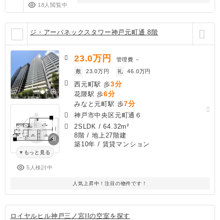
18人閲覧中
ジ・アーバネックスタワー神戸元町通 8階
23.0
万円
管理費
－
敷
23.0万円
礼
46.0万円
3分
西元町駅 歩
6分
花隈駅 歩
7分
みなと元町駅 歩
神戸市中央区元町通６
2SLDK
/
64.32m²
8階 / 地上27階建
築10年
/ 賃貸マンション
もっと見る
5人検討中
人気上昇中！注目の物件です！
ロイヤルヒル神戸三ノ宮IIの空室を探す