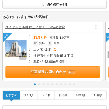
条件保存をする
あなたにおすすめの人気物件
ロイヤルヒル神戸三ノ宮ＩＩ 9階の賃貸
新着
新
13.9万円
管理費
1.0万円
敷
無料
礼
無料
三ノ宮 徒歩
6分
神戸市中央区加納町３丁目
2LDK/ 42.08m²/ 9階
空室状況お問い合わせ
無料
おすすめ
安い順
広い順
新築順
駅近順
新着順