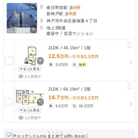
6分
春日野道駅 歩
9分
新神戸駅 歩
神戸市中央区旗塚通４丁目
地上3階建
建築中
/ 賃貸マンション
2LDK / 46.16m² / 1階
12.5
万円
1.1
＋管理費
万円
敷
3.0万円
礼
無料
もっと見る
3人閲覧中
2LDK / 66.18m² / 2階
16.7
万円
1.1
＋管理費
万円
敷
3.0万円
礼
35.0万円
もっと見る
1人閲覧中
チェック
ま
と
め
て
したものを
お問い合わせ