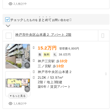
2人検討中
チェック
ま
と
め
て
したものを
お問い合わせ
神戸市中央区山本通２ アパート 2階
15.2
万円
管理費
6,000円
敷
無料
礼
38.0万円
10分
神戸三宮駅 歩
10分
三ノ宮駅 歩
神戸市中央区山本通２
2LDK
/
53.97m²
2階 / 地上3階建
築6年
/ 賃貸アパート
もっと見る
1人検討中