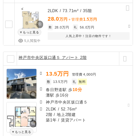
2LDK / 73.71m² / 35階
28.0
万円
1.5
＋管理費
万円
敷
28.0万円
礼
56.0万円
もっと見る
人気上昇中！注目の物件です！
5人閲覧中
神戸市中央区坂口通５ アパート 2階
13.5
万円
管理費
4,000円
敷
13.5万円
礼
無料
10分
春日野道駅 歩
灘駅 歩16分
神戸市中央区坂口通５
2LDK
/
52.76m²
2階 / 地上2階建
築1年
/ 賃貸アパート
もっと見る