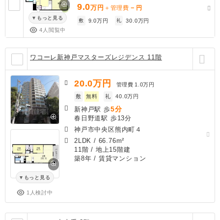
9.0
万円
－
＋管理費
円
もっと見る
敷
9.0万円
礼
30.0万円
4人閲覧中
ワコーレ新神戸マスターズレジデンス 11階
20.0
万円
管理費
1.0万円
敷
無料
礼
40.0万円
5分
新神戸駅 歩
春日野道駅 歩13分
神戸市中央区熊内町４
2LDK
/
66.76m²
11階 / 地上15階建
築8年
/ 賃貸マンション
もっと見る
1人検討中