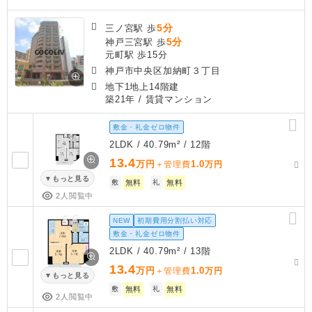
5分
三ノ宮駅 歩
5分
神戸三宮駅 歩
元町駅 歩15分
神戸市中央区加納町３丁目
地下1地上14階建
築21年
/ 賃貸マンション
敷金・礼金ゼロ物件
2LDK / 40.79m² / 12階
13.4
万円
1.0
＋管理費
万円
もっと見る
敷
無料
礼
無料
2人閲覧中
NEW
初期費用分割払い対応
敷金・礼金ゼロ物件
2LDK / 40.79m² / 13階
13.4
万円
1.0
＋管理費
万円
もっと見る
敷
無料
礼
無料
2人閲覧中