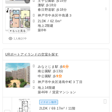
王子公園駅 歩15分
灘駅 歩18分
春日野道駅 歩18分
神戸市中央区中島通３
2LDK
/
62.0m²
地上2階建
築8年
もっと見る
1人検討中
URポートアイランドの空室を探す
6分
みなとじま駅 歩
南公園駅 歩13分
9分
中公園駅 歩
神戸市中央区港島中町３丁目
地上14階建
築46年
/ 賃貸マンション
イチオシ物件
2LDK / 69.17m² / 11階