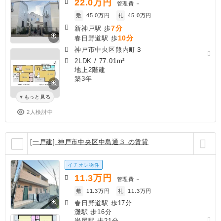
22.0
万円
管理費
－
敷
45.0万円
礼
45.0万円
7分
新神戸駅 歩
10分
春日野道駅 歩
神戸市中央区熊内町３
2LDK
/
77.01m²
地上2階建
築3年
もっと見る
2人検討中
[一戸建] 神戸市中央区中島通３ の賃貸
イチオシ物件
11.3
万円
管理費
－
敷
11.3万円
礼
11.3万円
春日野道駅 歩17分
灘駅 歩16分
岩屋駅 歩21分