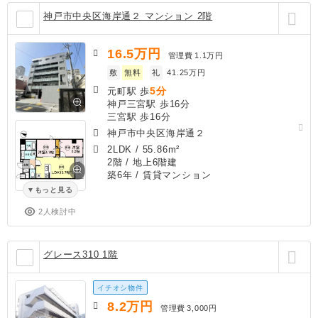
神戸市中央区海岸通２ マンション 2階
16.5
万円
管理費
1.1万円
敷
無料
礼
41.25万円
5分
元町駅 歩
神戸三宮駅 歩16分
三宮駅 歩16分
神戸市中央区海岸通２
2LDK
/
55.86m²
2階 / 地上6階建
築6年
/ 賃貸マンション
もっと見る
2人検討中
グレース310 1階
イチオシ物件
8.2
万円
管理費
3,000円