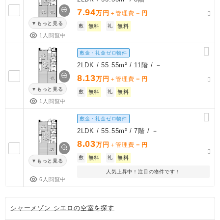
7.94
万円
－
＋管理費
円
もっと見る
敷
無料
礼
無料
1人閲覧中
敷金・礼金ゼロ物件
2LDK / 55.55m² / 11階 / －
8.13
万円
－
＋管理費
円
もっと見る
敷
無料
礼
無料
1人閲覧中
敷金・礼金ゼロ物件
2LDK / 55.55m² / 7階 / －
8.03
万円
－
＋管理費
円
敷
無料
礼
無料
もっと見る
人気上昇中！注目の物件です！
6人閲覧中
シャーメゾン シエロの空室を探す