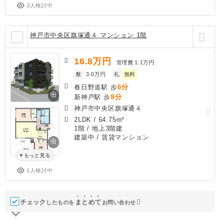
3人検討中
神戸市中央区旗塚通４ マンション 1階
16.8
万円
管理費
1.1万円
敷
3.0万円
礼
無料
6分
春日野道駅 歩
9分
新神戸駅 歩
神戸市中央区旗塚通４
2LDK
/
64.75m²
1階 / 地上3階建
建築中
/ 賃貸マンション
もっと見る
1人検討中
チェック
ま
と
め
て
したものを
お問い合わせ