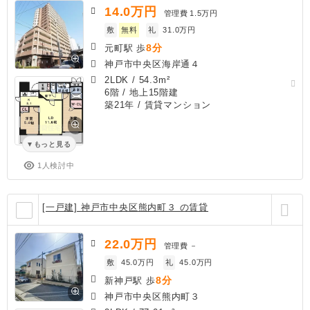
14.0
万円
管理費
1.5万円
敷
無料
礼
31.0万円
8分
元町駅 歩
神戸市中央区海岸通４
2LDK
/
54.3m²
6階 / 地上15階建
築21年
/ 賃貸マンション
もっと見る
1人検討中
[一戸建] 神戸市中央区熊内町３ の賃貸
22.0
万円
管理費
－
敷
45.0万円
礼
45.0万円
8分
新神戸駅 歩
神戸市中央区熊内町３