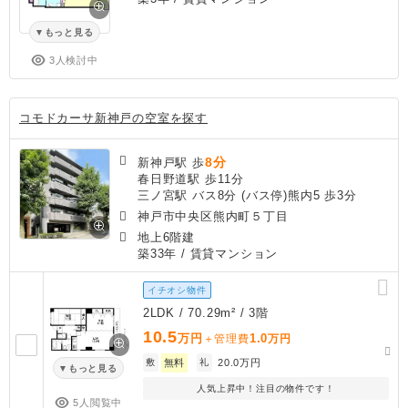
もっと見る
3人検討中
コモドカーサ新神戸の空室を探す
8分
新神戸駅 歩
春日野道駅 歩11分
三ノ宮駅 バス8分 (バス停)熊内5 歩3分
神戸市中央区熊内町５丁目
地上6階建
築33年
/ 賃貸マンション
イチオシ物件
2LDK / 70.29m² / 3階
10.5
万円
1.0
＋管理費
万円
敷
無料
礼
20.0万円
もっと見る
人気上昇中！注目の物件です！
5人閲覧中