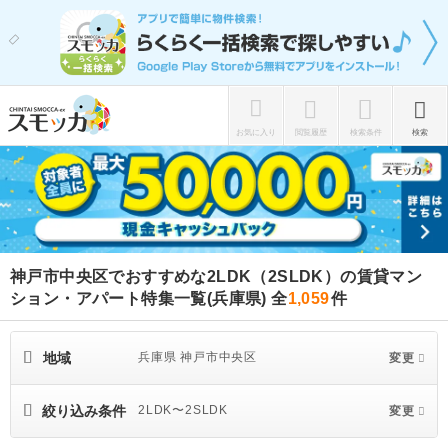
お気に入り
閲覧履歴
検索条件
検索
神戸市中央区でおすすめな2LDK（2SLDK）の賃貸マン
ション・アパート特集一覧(兵庫県)
全
1,059
件
地域
兵庫県 神戸市中央区
変更
絞り込み条件
2LDK〜2SLDK
変更