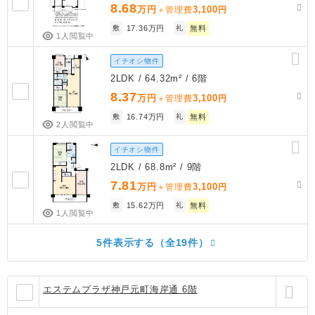
8.68
万円
3,100
＋管理費
円
敷
17.36万円
礼
無料
1人閲覧中
イチオシ物件
2LDK / 64.32m² / 6階
8.37
万円
3,100
＋管理費
円
敷
16.74万円
礼
無料
2人閲覧中
イチオシ物件
2LDK / 68.8m² / 9階
7.81
万円
3,100
＋管理費
円
敷
15.62万円
礼
無料
1人閲覧中
5件表示する（全19件）
エステムプラザ神戸元町海岸通 6階