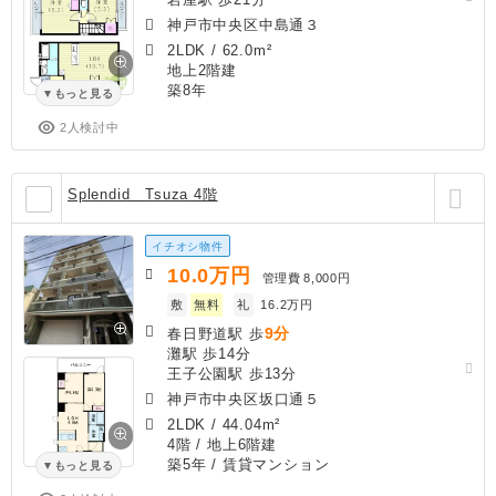
神戸市中央区中島通３
2LDK
/
62.0m²
地上2階建
築8年
もっと見る
2人検討中
Splendid Tsuza 4階
イチオシ物件
10.0
万円
管理費
8,000円
敷
無料
礼
16.2万円
9分
春日野道駅 歩
灘駅 歩14分
王子公園駅 歩13分
神戸市中央区坂口通５
2LDK
/
44.04m²
4階 / 地上6階建
築5年
/ 賃貸マンション
もっと見る