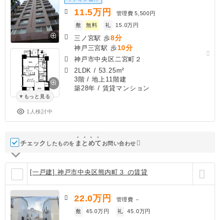
11.5
万円
管理費
5,500円
敷
無料
礼
15.0万円
8分
三ノ宮駅 歩
10分
神戸三宮駅 歩
神戸市中央区二宮町２
2LDK
/
53.25m²
3階 / 地上11階建
築28年
/ 賃貸マンション
もっと見る
1人検討中
チェック
ま
と
め
て
したものを
お問い合わせ
[一戸建] 神戸市中央区熊内町３ の賃貸
22.0
万円
管理費
－
敷
45.0万円
礼
45.0万円