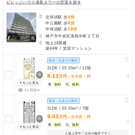
ビレッジハウス港島タワーの空室を探す
4分
北埠頭駅 歩
8分
中公園駅 歩
10分
中埠頭駅 歩
神戸市中央区港島中町２丁目
地上14階建
築44年
/ 賃貸マンション
敷金・礼金ゼロ物件
2LDK / 55.55m² / 11階
8.13
万円
－
＋管理費
円
もっと見る
敷
無料
礼
無料
3人閲覧中
敷金・礼金ゼロ物件
2LDK / 55.55m² / 7階
8.03
万円
－
＋管理費
円
敷
無料
礼
無料
もっと見る
人気上昇中！注目の物件です！