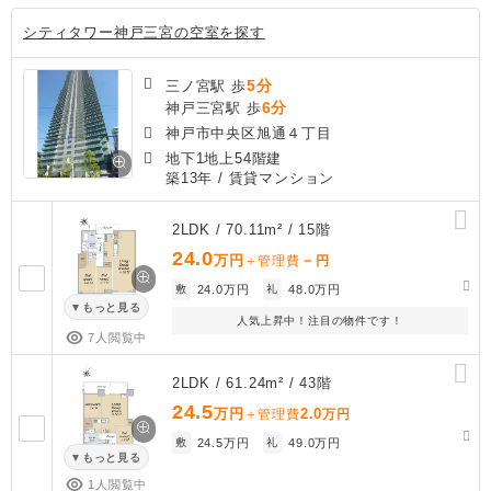
シティタワー神戸三宮の空室を探す
5分
三ノ宮駅 歩
6分
神戸三宮駅 歩
神戸市中央区旭通４丁目
地下1地上54階建
築13年
/ 賃貸マンション
2LDK / 70.11m² / 15階
24.0
万円
－
＋管理費
円
敷
24.0万円
礼
48.0万円
もっと見る
人気上昇中！注目の物件です！
7人閲覧中
2LDK / 61.24m² / 43階
24.5
万円
2.0
＋管理費
万円
敷
24.5万円
礼
49.0万円
もっと見る
1人閲覧中