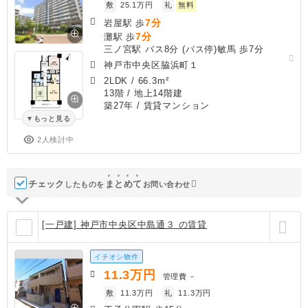
敷
25.1万円
礼
無料
7分
岩屋駅 歩
7分
灘駅 歩
三ノ宮駅 バス8分 (バス停)敏馬 歩7分
神戸市中央区脇浜町１
2LDK
/
66.3m²
13階 / 地上14階建
築27年
/ 賃貸マンション
もっと見る
2人検討中
チェック
ま
と
め
て
したものを
お問い合わせ
[一戸建] 神戸市中央区中島通３ の賃貸
イチオシ物件
11.3
万円
管理費
－
敷
11.3万円
礼
11.3万円