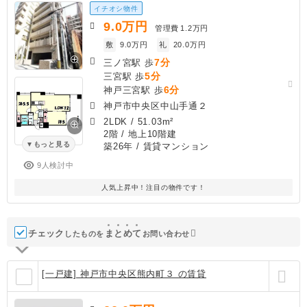
イチオシ物件
9.0
万円
管理費
1.2万円
敷
9.0万円
礼
20.0万円
7分
三ノ宮駅 歩
5分
三宮駅 歩
6分
神戸三宮駅 歩
神戸市中央区中山手通２
2LDK
/
51.03m²
2階 / 地上10階建
もっと見る
築26年
/ 賃貸マンション
9人検討中
人気上昇中！注目の物件です！
チェック
ま
と
め
て
したものを
お問い合わせ
[一戸建] 神戸市中央区熊内町３ の賃貸