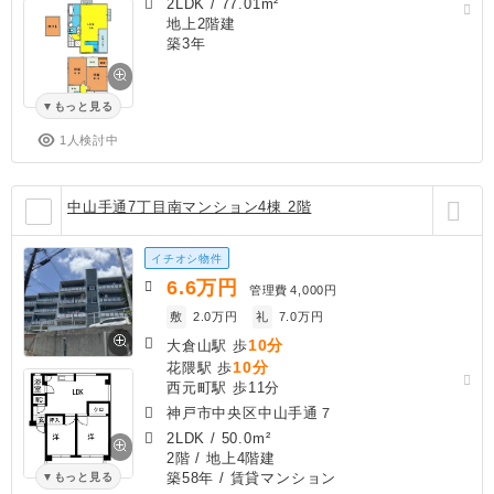
2LDK
/
77.01m²
地上2階建
築3年
もっと見る
1人検討中
中山手通7丁目南マンション4棟 2階
イチオシ物件
6.6
万円
管理費
4,000円
敷
2.0万円
礼
7.0万円
10分
大倉山駅 歩
10分
花隈駅 歩
西元町駅 歩11分
神戸市中央区中山手通７
2LDK
/
50.0m²
2階 / 地上4階建
築58年
/ 賃貸マンション
もっと見る