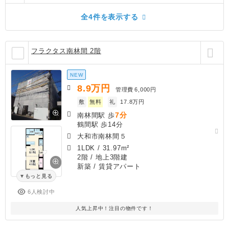
全4件を表示する
フラクタス南林間 2階
NEW
8.9
万円
管理費
6,000円
敷
無料
礼
17.8万円
7分
南林間駅 歩
鶴間駅 歩14分
大和市南林間５
1LDK
/
31.97m²
2階 / 地上3階建
新築
/ 賃貸アパート
もっと見る
6人検討中
人気上昇中！注目の物件です！