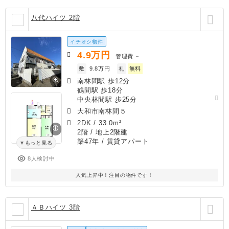
八代ハイツ 2階
イチオシ物件
4.9
万円
管理費
－
敷
9.8万円
礼
無料
南林間駅 歩12分
鶴間駅 歩18分
中央林間駅 歩25分
大和市南林間５
2DK
/
33.0m²
2階 / 地上2階建
築47年
/ 賃貸アパート
もっと見る
8人検討中
人気上昇中！注目の物件です！
ＡＢハイツ 3階