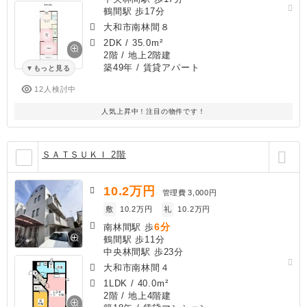
鶴間駅 歩17分
大和市南林間８
2DK
/
35.0m²
2階 / 地上2階建
築49年
/ 賃貸アパート
もっと見る
12人検討中
人気上昇中！注目の物件です！
ＳＡＴＳＵＫＩ 2階
10.2
万円
管理費
3,000円
敷
10.2万円
礼
10.2万円
6分
南林間駅 歩
鶴間駅 歩11分
中央林間駅 歩23分
大和市南林間４
1LDK
/
40.0m²
2階 / 地上4階建