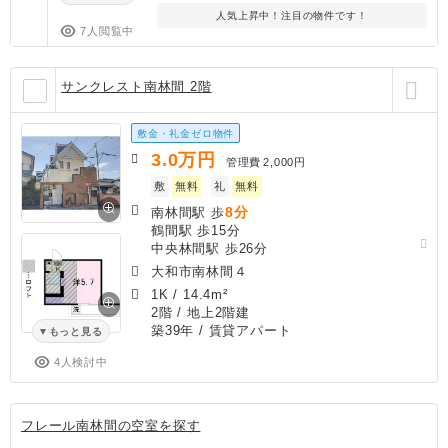
人気上昇中！注目の物件です！
7人閲覧中
サンクレスト南林間 2階
敷金・礼金ゼロ物件
3.0
万円
管理費
2,000円
敷
無料
礼
無料
8分
南林間駅 歩
鶴間駅 歩15分
中央林間駅 歩26分
大和市南林間４
1K
/
14.4m²
2階 / 地上2階建
築39年
/ 賃貸アパート
もっと見る
4人検討中
フレール南林間の空室を探す