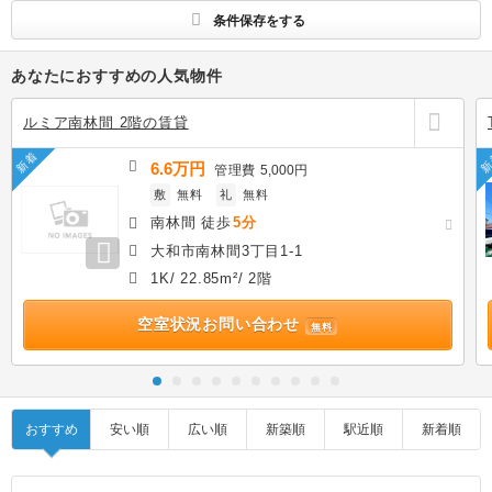
条件保存をする
あなたにおすすめの人気物件
ルミア南林間 2階の賃貸
新着
新
6.6万円
管理費
5,000円
敷
無料
礼
無料
南林間 徒歩
5分
大和市南林間3丁目1-1
1K/ 22.85m²/ 2階
空室状況お問い合わせ
無料
おすすめ
安い順
広い順
新築順
駅近順
新着順