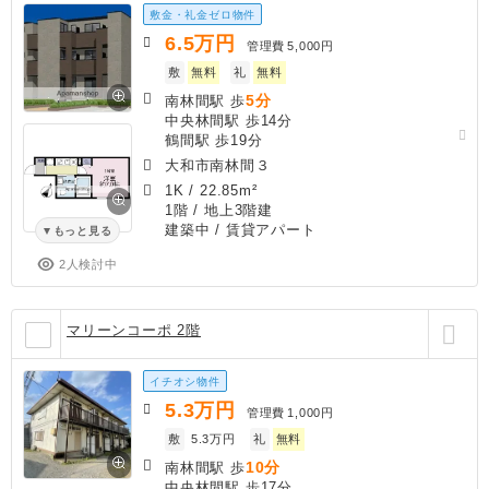
敷金・礼金ゼロ物件
6.5
万円
管理費
5,000円
敷
無料
礼
無料
5分
南林間駅 歩
中央林間駅 歩14分
鶴間駅 歩19分
大和市南林間３
1K
/
22.85m²
1階 / 地上3階建
建築中
/ 賃貸アパート
もっと見る
2人検討中
マリーンコーポ 2階
イチオシ物件
5.3
万円
管理費
1,000円
敷
5.3万円
礼
無料
10分
南林間駅 歩
中央林間駅 歩17分