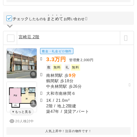
チェック
ま
と
め
て
したものを
お問い合わせ
宮崎荘 2階
敷金・礼金ゼロ物件
3.3
万円
管理費
2,000円
敷
無料
礼
無料
9分
南林間駅 歩
鶴間駅 歩18分
中央林間駅 歩26分
大和市南林間６
1K
/
21.0m²
2階 / 地上2階建
築47年
/ 賃貸アパート
もっと見る
20人検討中
人気上昇中！注目の物件です！