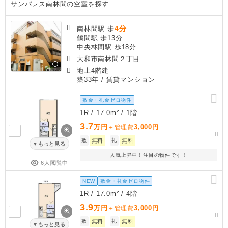
サンパレス南林間の空室を探す
4分
南林間駅 歩
鶴間駅 歩13分
中央林間駅 歩18分
大和市南林間２丁目
地上4階建
築33年
/ 賃貸マンション
敷金・礼金ゼロ物件
1R / 17.0m² / 1階
3.7
万円
3,000
＋管理費
円
敷
無料
礼
無料
もっと見る
人気上昇中！注目の物件です！
6人閲覧中
NEW
敷金・礼金ゼロ物件
1R / 17.0m² / 4階
3.9
万円
3,000
＋管理費
円
敷
無料
礼
無料
もっと見る