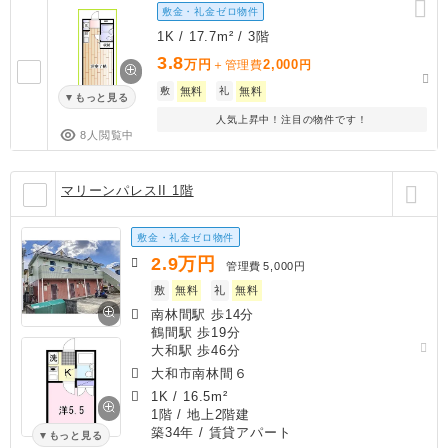
敷金・礼金ゼロ物件
1K / 17.7m² / 3階
3.8
万円
2,000
＋管理費
円
敷
無料
礼
無料
もっと見る
人気上昇中！注目の物件です！
8人閲覧中
マリーンパレスII 1階
敷金・礼金ゼロ物件
2.9
万円
管理費
5,000円
敷
無料
礼
無料
南林間駅 歩14分
鶴間駅 歩19分
大和駅 歩46分
大和市南林間６
1K
/
16.5m²
1階 / 地上2階建
築34年
/ 賃貸アパート
もっと見る