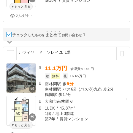
築18年
/ 賃貸マンション
もっと見る
2人検討中
チェック
ま
と
め
て
したものを
お問い合わせ
ナヴィヤ ド ソレイユ 1階
11.1
万円
管理費
9,000円
敷
無料
礼
16.65万円
9分
南林間駅 歩
南林間駅 バス6分 (バス停)九条 歩2分
鶴間駅 歩17分
大和市南林間６
1LDK
/
45.87m²
1階 / 地上3階建
築2年
/ 賃貸マンション
もっと見る