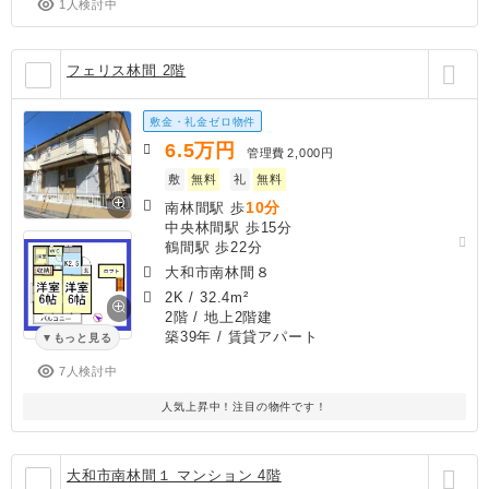
1人検討中
フェリス林間 2階
敷金・礼金ゼロ物件
6.5
万円
管理費
2,000円
敷
無料
礼
無料
10分
南林間駅 歩
中央林間駅 歩15分
鶴間駅 歩22分
大和市南林間８
2K
/
32.4m²
2階 / 地上2階建
築39年
/ 賃貸アパート
もっと見る
7人検討中
人気上昇中！注目の物件です！
大和市南林間１ マンション 4階