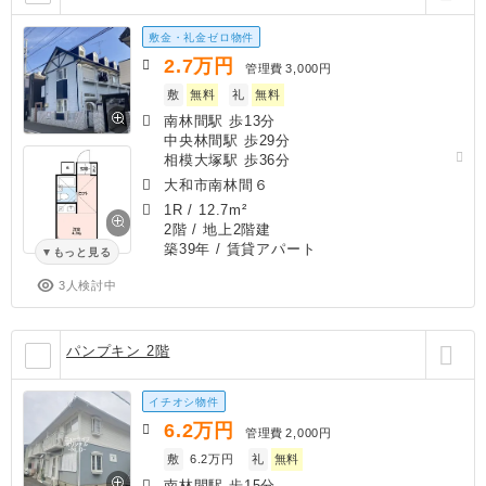
敷金・礼金ゼロ物件
2.7
万円
管理費
3,000円
敷
無料
礼
無料
南林間駅 歩13分
中央林間駅 歩29分
相模大塚駅 歩36分
大和市南林間６
1R
/
12.7m²
2階 / 地上2階建
築39年
/ 賃貸アパート
もっと見る
3人検討中
パンプキン 2階
イチオシ物件
6.2
万円
管理費
2,000円
敷
6.2万円
礼
無料
南林間駅 歩15分