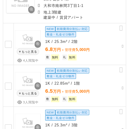
大和市南林間3丁目1-1
地上3階建
建築中
/ 賃貸アパート
NEW
初期費用分割払い対応
敷金・礼金ゼロ物件
1K / 25.3m² / 2階
6.8
万円
5,000
＋管理費
円
もっと見る
敷
無料
礼
無料
4人閲覧中
NEW
初期費用分割払い対応
敷金・礼金ゼロ物件
1K / 22.85m² / 1階
6.5
万円
5,000
＋管理費
円
もっと見る
敷
無料
礼
無料
3人閲覧中
NEW
初期費用分割払い対応
敷金・礼金ゼロ物件
1K / 25.3m² / 3階