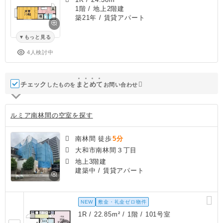
1階 / 地上2階建
築21年
/ 賃貸アパート
もっと見る
4人検討中
チェック
ま
と
め
て
したものを
お問い合わせ
ルミア南林間の空室を探す
南林間 徒歩
5分
大和市南林間３丁目
地上3階建
建築中
/ 賃貸アパート
NEW
敷金・礼金ゼロ物件
1R / 22.85m² / 1階 / 101号室