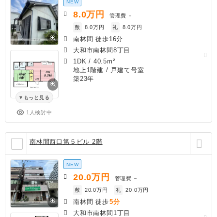
NEW
8.0
万円
管理費
－
敷
8.0万円
礼
8.0万円
南林間 徒歩16分
大和市南林間8丁目
1DK
/
40.5m²
地上1階建 / 戸建て号室
築23年
もっと見る
1人検討中
南林間西口第５ビル 2階
NEW
20.0
万円
管理費
－
敷
20.0万円
礼
20.0万円
南林間 徒歩
5分
大和市南林間1丁目