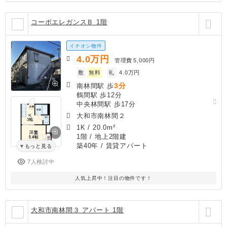
コーポエレガンスＢ 1階
イチオシ物件
4.0
万円
管理費
5,000円
敷
無料
礼
4.0万円
3分
南林間駅 歩
鶴間駅 歩12分
中央林間駅 歩17分
大和市南林間２
1K
/
20.0m²
1階 / 地上2階建
築40年
/ 賃貸アパート
もっと見る
7人検討中
人気上昇中！注目の物件です！
大和市南林間３ アパート 1階