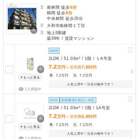
南林間 徒歩
6分
鶴間 徒歩
8分
中央林間 徒歩25分
大和市南林間１丁目
地上5階建
築38年
/ 賃貸マンション
NEW
2LDK / 51.03m² / 1階 / １A号室
7.2
万円
7,000
＋管理費
円
敷
7.2万円
礼
7.2万円
もっと見る
人気上昇中！注目の物件です！
7人閲覧中
NEW
初期費用分割払い対応
2LDK / 51.03m² / 1階 / 1A号室
7.2
万円
6,000
＋管理費
円
敷
7.2万円
礼
7.2万円
もっと見る
人気上昇中！注目の物件です！
7人閲覧中