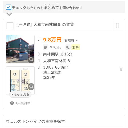
チェック
ま
と
め
て
したものを
お問い合わせ
[一戸建] 大和市南林間８ の賃貸
9.8
万円
管理費
－
敷
9.8万円
礼
無料
南林間駅 歩16分
大和市南林間８
3DK
/
66.0m²
地上2階建
築38年
もっと見る
1人検討中
ウェルストンハイツの空室を探す