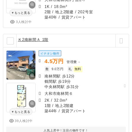
1K
/
18.0m²
2階 / 地上2階建 / 202号室
もっと見る
築40年
/ 賃貸アパート
3人検討中
Ｋ2南林間Ａ 1階
イチオシ物件
4.5
万円
管理費
－
敷
9.0万円
礼
無料
南林間駅 歩12分
鶴間駅 歩19分
中央林間駅 歩31分
大和市南林間６
2K
/
32.0m²
1階 / 地上2階建
築44年
/ 賃貸アパート
もっと見る
39人検討中
人気上昇中！注目の物件です！