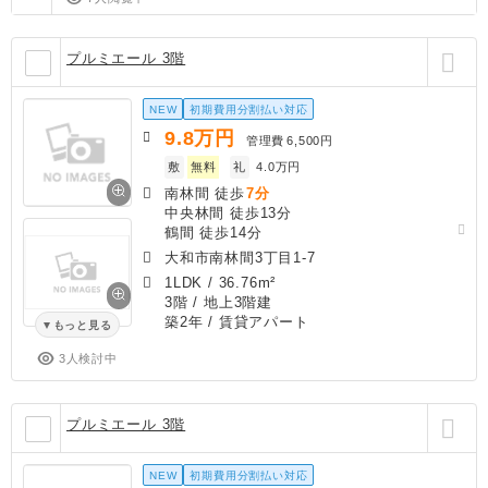
プルミエール 3階
NEW
初期費用分割払い対応
9.8
万円
管理費
6,500円
敷
無料
礼
4.0万円
南林間 徒歩
7分
中央林間 徒歩13分
鶴間 徒歩14分
大和市南林間3丁目1-7
1LDK
/
36.76m²
3階 / 地上3階建
築2年
/ 賃貸アパート
もっと見る
3人検討中
プルミエール 3階
NEW
初期費用分割払い対応