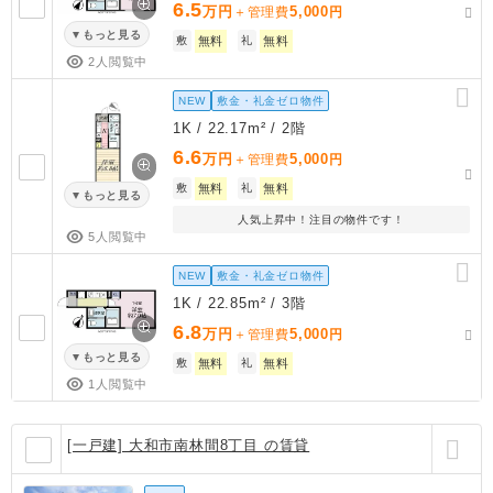
6.5
万円
5,000
＋管理費
円
もっと見る
敷
無料
礼
無料
2人閲覧中
NEW
敷金・礼金ゼロ物件
1K / 22.17m² / 2階
6.6
万円
5,000
＋管理費
円
敷
無料
礼
無料
もっと見る
人気上昇中！注目の物件です！
5人閲覧中
NEW
敷金・礼金ゼロ物件
1K / 22.85m² / 3階
6.8
万円
5,000
＋管理費
円
もっと見る
敷
無料
礼
無料
1人閲覧中
[一戸建] 大和市南林間8丁目 の賃貸