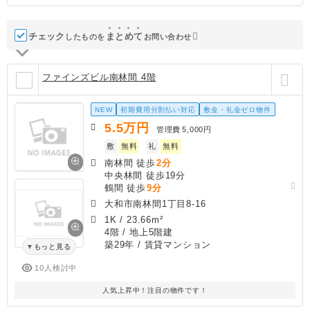
チェック
ま
と
め
て
したものを
お問い合わせ
ファインズビル南林間 4階
NEW
初期費用分割払い対応
敷金・礼金ゼロ物件
5.5
万円
管理費
5,000円
敷
無料
礼
無料
南林間 徒歩
2分
中央林間 徒歩19分
鶴間 徒歩
9分
大和市南林間1丁目8-16
1K
/
23.66m²
4階 / 地上5階建
築29年
/ 賃貸マンション
もっと見る
10人検討中
人気上昇中！注目の物件です！