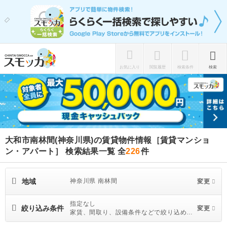
お気に入り
閲覧履歴
検索条件
検索
大和市南林間(神奈川県)の賃貸物件情報［賃貸マンショ
ン・アパート］ 検索結果一覧
全
226
件
地域
神奈川県 南林間
変更
指定なし
絞り込み条件
変更
家賃、間取り、設備条件などで絞り込めま
す