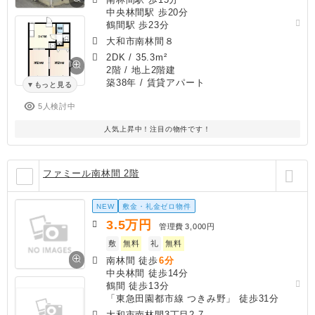
中央林間駅 歩20分
鶴間駅 歩23分
大和市南林間８
2DK
/
35.3m²
2階 / 地上2階建
築38年
/ 賃貸アパート
もっと見る
5人検討中
人気上昇中！注目の物件です！
ファミール南林間 2階
NEW
敷金・礼金ゼロ物件
3.5
万円
管理費
3,000円
敷
無料
礼
無料
南林間 徒歩
6分
中央林間 徒歩14分
鶴間 徒歩13分
「東急田園都市線 つきみ野」 徒歩31分
大和市南林間3丁目2-7