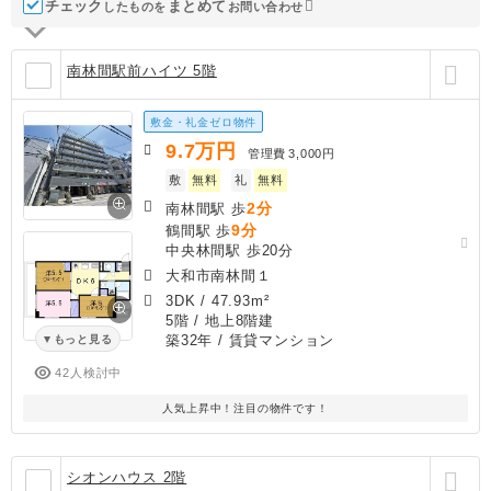
チェック
ま
と
め
て
したものを
お問い合わせ
南林間駅前ハイツ 5階
敷金・礼金ゼロ物件
9.7
万円
管理費
3,000円
敷
無料
礼
無料
2分
南林間駅 歩
9分
鶴間駅 歩
中央林間駅 歩20分
大和市南林間１
3DK
/
47.93m²
5階 / 地上8階建
築32年
/ 賃貸マンション
もっと見る
42人検討中
人気上昇中！注目の物件です！
シオンハウス 2階