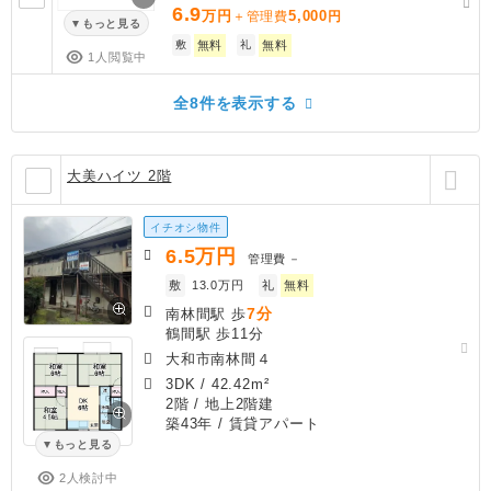
6.9
万円
5,000
＋管理費
円
もっと見る
敷
無料
礼
無料
1人閲覧中
全8件を表示する
大美ハイツ 2階
イチオシ物件
6.5
万円
管理費
－
敷
13.0万円
礼
無料
7分
南林間駅 歩
鶴間駅 歩11分
大和市南林間４
3DK
/
42.42m²
2階 / 地上2階建
築43年
/ 賃貸アパート
もっと見る
2人検討中