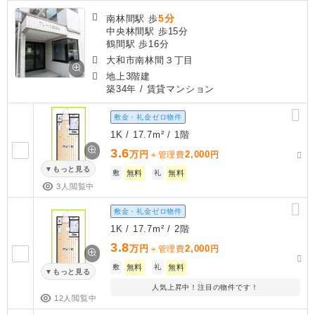
5分
南林間駅 歩
中央林間駅 歩15分
鶴間駅 歩16分
大和市南林間３丁目
地上3階建
築34年
/ 賃貸マンション
敷金・礼金ゼロ物件
1K / 17.7m² / 1階
3.6
万円
2,000
＋管理費
円
もっと見る
敷
無料
礼
無料
3人閲覧中
敷金・礼金ゼロ物件
1K / 17.7m² / 2階
3.8
万円
2,000
＋管理費
円
敷
無料
礼
無料
もっと見る
人気上昇中！注目の物件です！
12人閲覧中