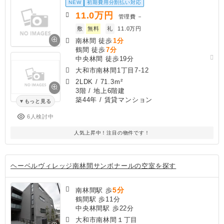
NEW
初期費用分割払い対応
11.0
万円
管理費
－
敷
無料
礼
11.0万円
南林間 徒歩
1分
鶴間 徒歩
7分
中央林間 徒歩19分
大和市南林間1丁目7-12
2LDK
/
71.3m²
3階 / 地上6階建
築44年
/ 賃貸マンション
もっと見る
6人検討中
人気上昇中！注目の物件です！
ヘーベルヴィレッジ南林間サンボナールの空室を探す
5分
南林間駅 歩
鶴間駅 歩11分
中央林間駅 歩22分
大和市南林間１丁目