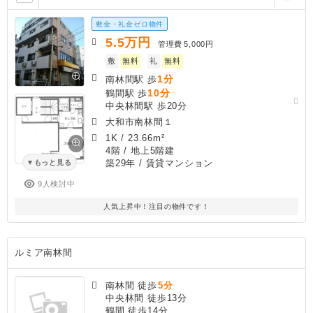
敷金・礼金ゼロ物件
5.5
万円
管理費
5,000円
敷
無料
礼
無料
1分
南林間駅 歩
10分
鶴間駅 歩
中央林間駅 歩20分
大和市南林間１
1K
/
23.66m²
4階 / 地上5階建
築29年
/ 賃貸マンション
もっと見る
9人検討中
人気上昇中！注目の物件です！
ルミア南林間
南林間 徒歩
5分
中央林間 徒歩13分
鶴間 徒歩14分