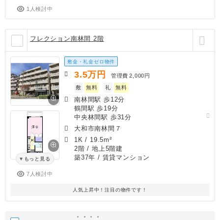
1人検討中
フレクション南林間 2階
敷金・礼金ゼロ物件
3.5
万円
管理費
2,000円
敷
無料
礼
無料
南林間駅 歩12分
鶴間駅 歩19分
中央林間駅 歩31分
大和市南林間７
1K
/
19.5m²
2階 / 地上5階建
築37年
/ 賃貸マンション
もっと見る
7人検討中
人気上昇中！注目の物件です！