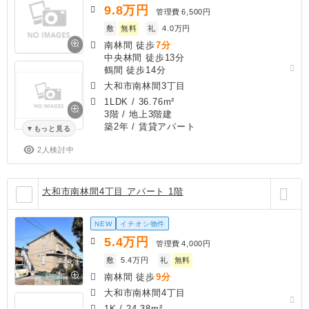
9.8
万円
管理費
6,500円
敷
無料
礼
4.0万円
南林間 徒歩
7分
中央林間 徒歩13分
鶴間 徒歩14分
大和市南林間3丁目
1LDK
/
36.76m²
3階 / 地上3階建
築2年
/ 賃貸アパート
もっと見る
2人検討中
大和市南林間4丁目 アパート 1階
NEW
イチオシ物件
5.4
万円
管理費
4,000円
敷
5.4万円
礼
無料
南林間 徒歩
9分
大和市南林間4丁目
1K
/
24.38m²