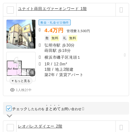
ユナイト蒔田エヴァーオンワード 1階
敷金・礼金ゼロ物件
4.4
万円
管理費
3,500円
敷
無料
礼
無料
弘明寺駅 歩30分
蒔田駅 歩18分
横浜市磯子区滝頭１
1R
/
12.0m²
1階 / 地上2階建
築2年
/ 賃貸アパート
もっと見る
1人検討中
チェック
ま
と
め
て
したものを
お問い合わせ
レオパレスダイエー 2階