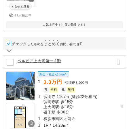
もっと見る
11人検討中
人気上昇中！注目の物件です！
チェック
ま
と
め
て
したものを
お問い合わせ
ベルピア上大岡第一 1階
敷金・礼金ゼロ物件
3.3
万円
管理費
3,000円
敷
無料
礼
無料
弘明寺 1107m (徒歩22分相当)
弘明寺駅 歩15分
上大岡駅 歩18分
磯子駅 歩30分
横浜市南区大岡３
1R
/
14.28m²