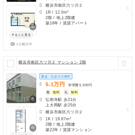
横浜市南区六ツ川２
1R
/
12.0m²
2階 / 地上2階建
築18年
/ 賃貸アパート
もっと見る
1人検討中
横浜市南区六ツ川２ マンション 2階
敷金・礼金ゼロ物件
5.1
万円
管理費
6,500円
敷
無料
礼
無料
弘明寺駅 歩21分
上大岡駅 歩25分
横浜市南区六ツ川２
1K
/
19.87m²
2階 / 地上2階建
築22年
/ 賃貸マンション