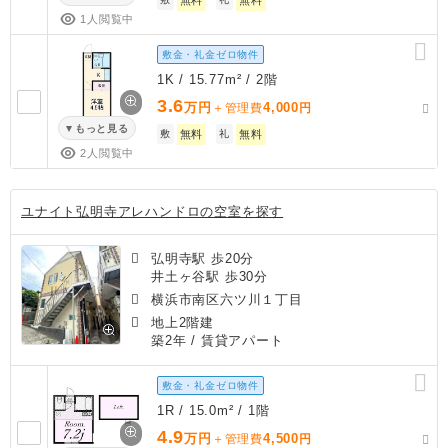
1人閲覧中
敷金・礼金ゼロ物件
1K / 15.77m² / 2階
3.6
万円
4,000
＋管理費
円
もっと見る
敷
無料
礼
無料
2人閲覧中
ユナイト弘明寺アレハンドロの空室を探す
弘明寺駅 歩20分
井土ヶ谷駅 歩30分
横浜市南区六ツ川１丁目
地上2階建
築2年
/ 賃貸アパート
敷金・礼金ゼロ物件
1R / 15.0m² / 1階
4.9
万円
4,500
＋管理費
円