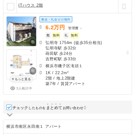
ITハウス 2階
敷金・礼金ゼロ物件
6.2
万円
管理費
－
敷
無料
礼
無料
弘明寺 1754m (徒歩35分相当)
弘明寺駅 歩32分
蒔田駅 歩24分
吉野町駅 歩33分
横浜市磯子区滝頭１
1K
/
22.2m²
2階 / 地上2階建
もっと見る
築7年
/ 賃貸アパート
3人検討中
チェック
ま
と
め
て
したものを
お問い合わせ
横浜市南区永田南１ アパート