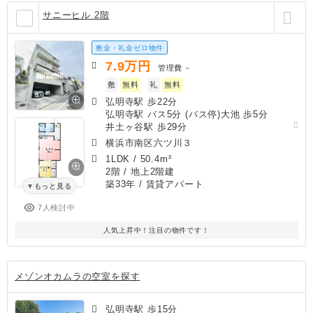
サニーヒル 2階
敷金・礼金ゼロ物件
7.9
万円
管理費
－
敷
無料
礼
無料
弘明寺駅 歩22分
弘明寺駅 バス5分 (バス停)大池 歩5分
井土ヶ谷駅 歩29分
横浜市南区六ツ川３
1LDK
/
50.4m²
2階 / 地上2階建
築33年
/ 賃貸アパート
もっと見る
7人検討中
人気上昇中！注目の物件です！
メゾンオカムラの空室を探す
弘明寺駅 歩15分