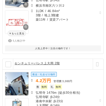
弘明寺駅 歩14分
横浜市南区六ツ川２
1LDK
/
46.84m²
3階 / 地上3階建
築11年
/ 賃貸アパート
もっと見る
5人検討中
人気上昇中！注目の物件です！
センチュリーパレス上大岡 2階
敷金・礼金ゼロ物件
4.2
万円
管理費
3,000円
敷
無料
礼
無料
弘明寺 1476m (徒歩30分相当)
弘明寺駅 歩24分
港南中央駅 歩23分
上大岡駅 歩14分