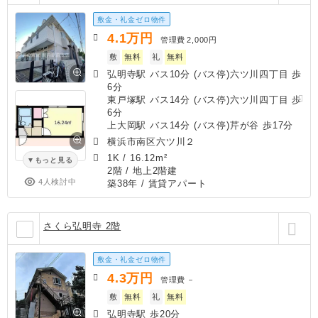
敷金・礼金ゼロ物件
4.1
万円
管理費
2,000円
敷
無料
礼
無料
弘明寺駅 バス10分 (バス停)六ツ川四丁目 歩
6分
東戸塚駅 バス14分 (バス停)六ツ川四丁目 歩
6分
上大岡駅 バス14分 (バス停)芹が谷 歩17分
横浜市南区六ツ川２
1K
/
16.12m²
もっと見る
2階 / 地上2階建
4人検討中
築38年
/ 賃貸アパート
さくら弘明寺 2階
敷金・礼金ゼロ物件
4.3
万円
管理費
－
敷
無料
礼
無料
弘明寺駅 歩20分