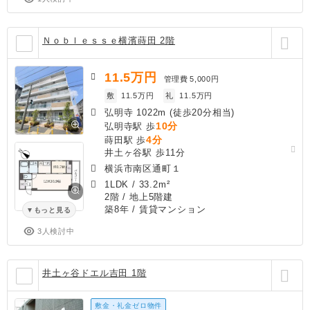
Ｎｏｂｌｅｓｓｅ横濱蒔田 2階
11.5
万円
管理費
5,000円
敷
11.5万円
礼
11.5万円
弘明寺 1022m (徒歩20分相当)
10分
弘明寺駅 歩
4分
蒔田駅 歩
井土ヶ谷駅 歩11分
横浜市南区通町１
1LDK
/
33.2m²
2階 / 地上5階建
築8年
/ 賃貸マンション
もっと見る
3人検討中
井土ヶ谷ドエル吉田 1階
敷金・礼金ゼロ物件