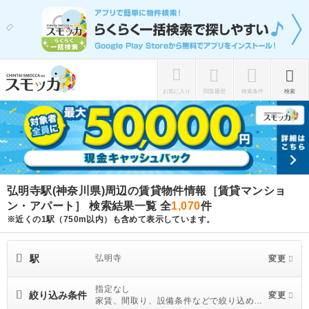
お気に入り
閲覧履歴
検索条件
検索
弘明寺駅(神奈川県)周辺の賃貸物件情報［賃貸マンショ
ン・アパート］ 検索結果一覧
全
1,070
件
※近くの1駅（750m以内）も含めて表示しています。
駅
弘明寺
変更
指定なし
絞り込み条件
変更
家賃、間取り、設備条件などで絞り込めま