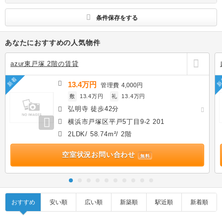
す
条件保存をする
あなたにおすすめの人気物件
azur東戸塚 2階の賃貸
新着
新
13.4万円
管理費
4,000円
敷
13.4万円
礼
13.4万円
弘明寺 徒歩42分
横浜市戸塚区平戸5丁目9-2 201
2LDK/ 58.74m²/ 2階
空室状況お問い合わせ
無料
おすすめ
安い順
広い順
新築順
駅近順
新着順