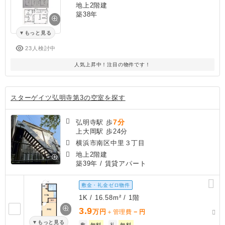
地上2階建
築38年
もっと見る
23人検討中
人気上昇中！注目の物件です！
スターゲイツ弘明寺第3の空室を探す
7分
弘明寺駅 歩
上大岡駅 歩24分
横浜市南区中里３丁目
地上2階建
築39年
/ 賃貸アパート
敷金・礼金ゼロ物件
1K / 16.58m² / 1階
3.9
万円
－
＋管理費
円
もっと見る
敷
無料
礼
無料