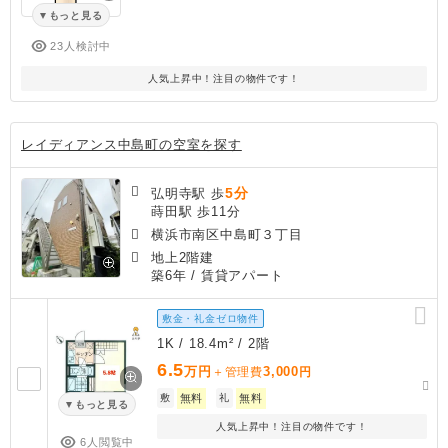
もっと見る
23人検討中
人気上昇中！注目の物件です！
レイディアンス中島町の空室を探す
5分
弘明寺駅 歩
蒔田駅 歩11分
横浜市南区中島町３丁目
地上2階建
築6年
/ 賃貸アパート
敷金・礼金ゼロ物件
1K / 18.4m² / 2階
6.5
万円
3,000
＋管理費
円
敷
無料
礼
無料
もっと見る
人気上昇中！注目の物件です！
6人閲覧中