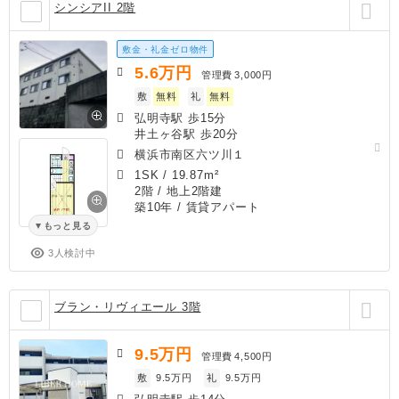
シンシアII 2階
敷金・礼金ゼロ物件
5.6
万円
管理費
3,000円
敷
無料
礼
無料
弘明寺駅 歩15分
井土ヶ谷駅 歩20分
横浜市南区六ツ川１
1SK
/
19.87m²
2階 / 地上2階建
築10年
/ 賃貸アパート
もっと見る
3人検討中
ブラン・リヴィエール 3階
9.5
万円
管理費
4,500円
敷
9.5万円
礼
9.5万円