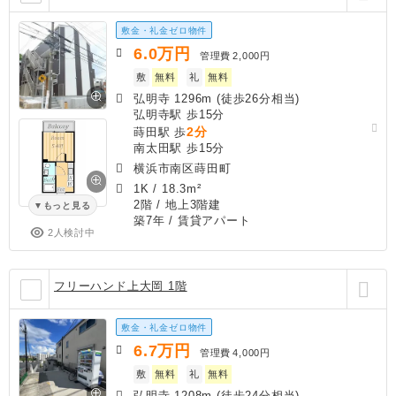
敷金・礼金ゼロ物件
6.0
万円
管理費
2,000円
敷
無料
礼
無料
弘明寺 1296m (徒歩26分相当)
弘明寺駅 歩15分
2分
蒔田駅 歩
南太田駅 歩15分
横浜市南区蒔田町
1K
/
18.3m²
2階 / 地上3階建
もっと見る
築7年
/ 賃貸アパート
2人検討中
フリーハンド上大岡 1階
敷金・礼金ゼロ物件
6.7
万円
管理費
4,000円
敷
無料
礼
無料
弘明寺 1208m (徒歩24分相当)