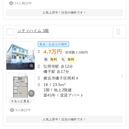
14人検討中
人気上昇中！注目の物件です！
シティハイム 1階
敷金・礼金ゼロ物件
4.7
万円
管理費
2,000円
敷
無料
礼
無料
弘明寺駅 歩12分
磯子駅 歩17分
横浜市磯子区岡村４
1K
/
23.5m²
1階 / 地上2階建
築41年
/ 賃貸アパート
もっと見る
9人検討中
人気上昇中！注目の物件です！