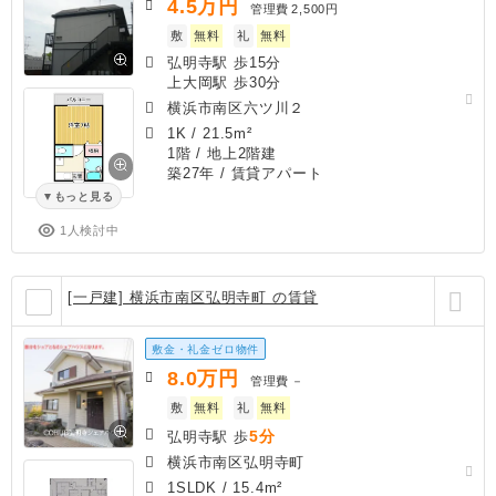
4.5
万円
管理費
2,500円
敷
無料
礼
無料
弘明寺駅 歩15分
上大岡駅 歩30分
横浜市南区六ツ川２
1K
/
21.5m²
1階 / 地上2階建
築27年
/ 賃貸アパート
もっと見る
1人検討中
[一戸建] 横浜市南区弘明寺町 の賃貸
敷金・礼金ゼロ物件
8.0
万円
管理費
－
敷
無料
礼
無料
5分
弘明寺駅 歩
横浜市南区弘明寺町
1SLDK
/
15.4m²