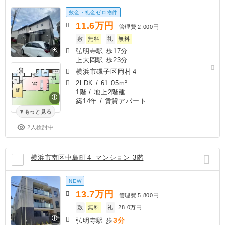
敷金・礼金ゼロ物件
11.6
万円
管理費
2,000円
敷
無料
礼
無料
弘明寺駅 歩17分
上大岡駅 歩23分
横浜市磯子区岡村４
2LDK
/
61.05m²
1階 / 地上2階建
築14年
/ 賃貸アパート
もっと見る
2人検討中
横浜市南区中島町４ マンション 3階
NEW
13.7
万円
管理費
5,800円
敷
無料
礼
28.0万円
3分
弘明寺駅 歩