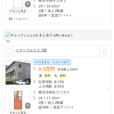
横浜市南区大岡２
1R
/
16.63m²
1階 / 地上2階建
もっと見る
築8年
/ 賃貸アパート
1人検討中
チェック
ま
と
め
て
したものを
お問い合わせ
イマーブル５２ 2階
NEW
敷金・礼金ゼロ物件
3.1
万円
管理費
2,000円
敷
無料
礼
無料
弘明寺駅 歩13分
上大岡駅 歩30分
横浜市南区六ツ川２
1K
/
17.36m²
2階 / 地上2階建
築38年
/ 賃貸アパート
もっと見る