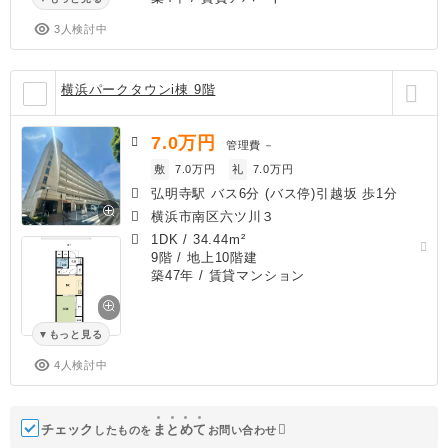
3人検討中
横浜パークタウンi棟 9階
7.0
万円
管理費
－
敷
7.0万円
礼
7.0万円
弘明寺駅 バス6分 (バス停)引越坂 歩1分
横浜市南区六ツ川３
1DK
/
34.44m²
9階 / 地上10階建
築47年
/ 賃貸マンション
もっと見る
4人検討中
チェック
ま
と
め
て
したものを
お問い合わせ