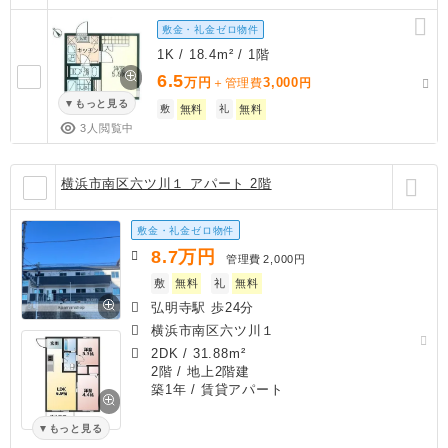
敷金・礼金ゼロ物件
1K / 18.4m² / 1階
6.5
万円
3,000
＋管理費
円
もっと見る
敷
無料
礼
無料
3人閲覧中
横浜市南区六ツ川１ アパート 2階
敷金・礼金ゼロ物件
8.7
万円
管理費
2,000円
敷
無料
礼
無料
弘明寺駅 歩24分
横浜市南区六ツ川１
2DK
/
31.88m²
2階 / 地上2階建
築1年
/ 賃貸アパート
もっと見る