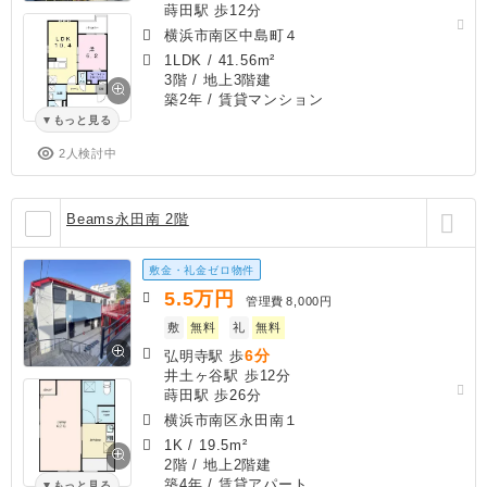
蒔田駅 歩12分
横浜市南区中島町４
1LDK
/
41.56m²
3階 / 地上3階建
築2年
/ 賃貸マンション
もっと見る
2人検討中
Beams永田南 2階
敷金・礼金ゼロ物件
5.5
万円
管理費
8,000円
敷
無料
礼
無料
6分
弘明寺駅 歩
井土ヶ谷駅 歩12分
蒔田駅 歩26分
横浜市南区永田南１
1K
/
19.5m²
2階 / 地上2階建
築4年
/ 賃貸アパート
もっと見る