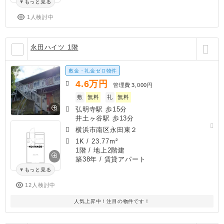
もっと見る
1人検討中
永田ハイツ 1階
敷金・礼金ゼロ物件
4.6
万円
管理費
3,000円
敷
無料
礼
無料
弘明寺駅 歩15分
井土ヶ谷駅 歩13分
横浜市南区永田東２
1K
/
23.77m²
1階 / 地上2階建
築38年
/ 賃貸アパート
もっと見る
12人検討中
人気上昇中！注目の物件です！