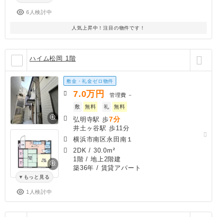
6人検討中
人気上昇中！注目の物件です！
ハイム松岡 1階
敷金・礼金ゼロ物件
7.0
万円
管理費
－
敷
無料
礼
無料
7分
弘明寺駅 歩
井土ヶ谷駅 歩11分
横浜市南区永田南１
2DK
/
30.0m²
1階 / 地上2階建
築36年
/ 賃貸アパート
もっと見る
1人検討中