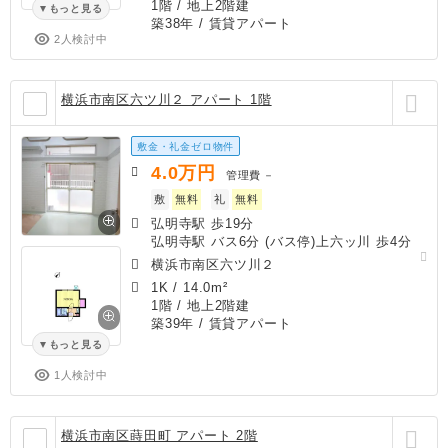
1階 / 地上2階建
もっと見る
築38年
/ 賃貸アパート
2人検討中
横浜市南区六ツ川２ アパート 1階
敷金・礼金ゼロ物件
4.0
万円
管理費
－
敷
無料
礼
無料
弘明寺駅 歩19分
弘明寺駅 バス6分 (バス停)上六ッ川 歩4分
横浜市南区六ツ川２
1K
/
14.0m²
1階 / 地上2階建
築39年
/ 賃貸アパート
もっと見る
1人検討中
横浜市南区蒔田町 アパート 2階