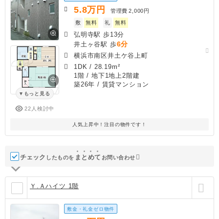
5.8
万円
管理費
2,000円
敷
無料
礼
無料
弘明寺駅 歩13分
6分
井土ヶ谷駅 歩
横浜市南区井土ケ谷上町
1DK
/
28.19m²
1階 / 地下1地上2階建
築26年
/ 賃貸マンション
もっと見る
22人検討中
人気上昇中！注目の物件です！
チェック
ま
と
め
て
したものを
お問い合わせ
Ｙ.Ａハイツ 1階
敷金・礼金ゼロ物件