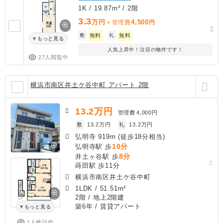
1K / 19.87m² / 2階
3.3
万円
4,500
＋管理費
円
敷
無料
礼
無料
もっと見る
人気上昇中！注目の物件です！
27人閲覧中
横浜市南区井土ケ谷中町 アパート 2階
13.2
万円
管理費
4,000円
敷
13.2万円
礼
13.2万円
弘明寺 919m (徒歩18分相当)
10分
弘明寺駅 歩
8分
井土ヶ谷駅 歩
蒔田駅 歩11分
横浜市南区井土ケ谷中町
1LDK
/
51.51m²
2階 / 地上2階建
築6年
/ 賃貸アパート
もっと見る
1人検討中