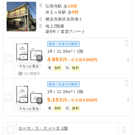
10分
弘明寺駅 歩
9分
井土ヶ谷駅 歩
横浜市南区永田南１
地上2階建
築9年
/ 賃貸アパート
敷金・礼金ゼロ物件
1R / 11.34m² / 1階
4.95
万円
4,000
＋管理費
円
もっと見る
敷
無料
礼
無料
3人閲覧中
敷金・礼金ゼロ物件
1R / 11.34m² / 2階
5.15
万円
4,000
＋管理費
円
敷
無料
礼
無料
もっと見る
カーサ・ラ・ティーダ 1階