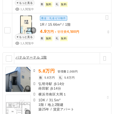
もっと見る
敷
無料
礼
無料
1人閲覧中
敷金・礼金ゼロ物件
1R / 15.66m² / 1階
4.9
万円
4,500
＋管理費
円
もっと見る
敷
無料
礼
無料
1人閲覧中
パテルマーテル 1階
5.8
万円
管理費
2,000円
敷
5.8万円
礼
5.8万円
弘明寺駅 歩14分
蒔田駅 歩14分
横浜市南区大岡１
1DK
/
31.5m²
1階 / 地上2階建
築25年
/ 賃貸アパート