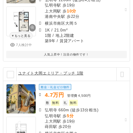
弘明寺駅 歩19分
10分
上大岡駅 歩
港南中央駅 歩22分
横浜市南区大岡５
1K
/
21.0m²
1階 / 地上2階建
もっと見る
築9年
/ 賃貸アパート
7人検討中
人気上昇中！注目の物件です！
ユナイト大岡エミリア・プッチ 1階
敷金・礼金ゼロ物件
4.7
万円
管理費
4,500円
敷
無料
礼
無料
弘明寺 660m (徒歩13分相当)
5分
弘明寺駅 歩
上大岡駅 歩19分
蒔田駅 歩20分