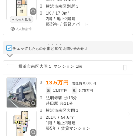
横浜市南区別所３
1K
/
17.0m²
2階 / 地上2階建
もっと見る
築39年
/ 賃貸アパート
3人検討中
チェック
ま
と
め
て
したものを
お問い合わせ
横浜市南区大岡１ マンション 1階
13.5
万円
管理費
8,000円
敷
13.5万円
礼
6.75万円
弘明寺駅 歩13分
蒔田駅 歩11分
横浜市南区大岡１
2LDK
/
54.6m²
1階 / 地上2階建
築5年
/ 賃貸マンション