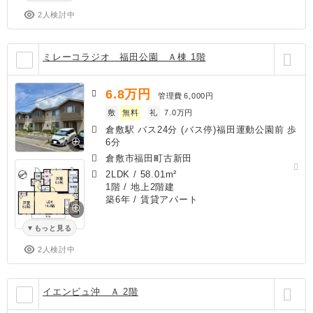
2人検討中
ミレーコラジオ 福田公園 Ａ棟 1階
6.8
万円
管理費
6,000円
敷
無料
礼
7.0万円
倉敷駅 バス24分 (バス停)福田運動公園前 歩
6分
倉敷市福田町古新田
2LDK
/
58.01m²
1階 / 地上2階建
築6年
/ 賃貸アパート
もっと見る
2人検討中
イエンビュ沖 Ａ 2階