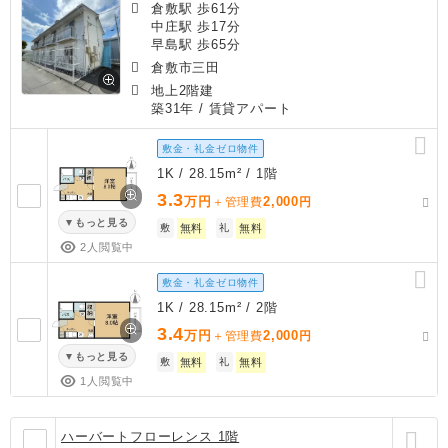
倉敷駅 歩61分
中庄駅 歩17分
早島駅 歩65分
倉敷市三田
地上2階建
築31年
/ 賃貸アパート
敷金・礼金ゼロ物件
1K / 28.15m² / 1階
3.3
万円
2,000
＋管理費
円
もっと見る
敷
無料
礼
無料
2人閲覧中
敷金・礼金ゼロ物件
1K / 28.15m² / 2階
3.4
万円
2,000
＋管理費
円
もっと見る
敷
無料
礼
無料
1人閲覧中
ハーバートフローレンス 1階