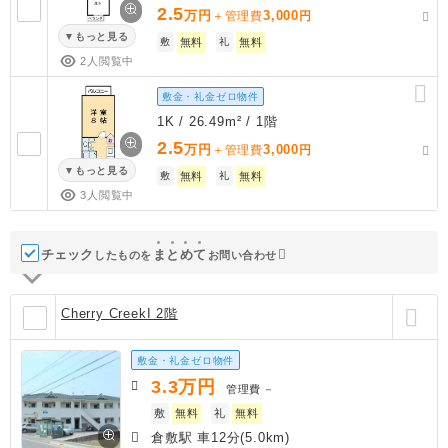
2.5
万円
3,000
＋管理費
円
もっと見る
敷
無料
礼
無料
2人閲覧中
敷金・礼金ゼロ物件
1K / 26.49m² / 1階
2.5
万円
3,000
＋管理費
円
もっと見る
敷
無料
礼
無料
3人閲覧中
チェック
ま
と
め
て
したものを
お問い合わせ
Cherry CreekI 2階
敷金・礼金ゼロ物件
3.3
万円
管理費
－
敷
無料
礼
無料
倉敷駅 車12分(5.0km)