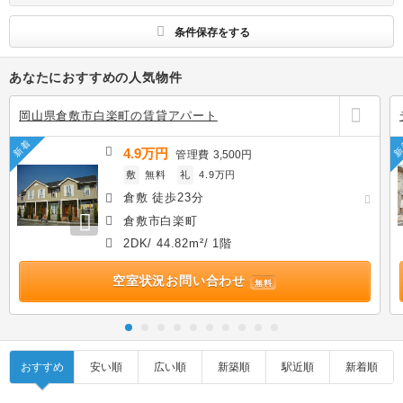
す
条件保存をする
あなたにおすすめの人気物件
岡山県倉敷市白楽町の賃貸アパート
新着
新
4.9万円
管理費
3,500円
敷
無料
礼
4.9万円
倉敷 徒歩23分
倉敷市白楽町
2DK/ 44.82m²/ 1階
空室状況お問い合わせ
無料
おすすめ
安い順
広い順
新築順
駅近順
新着順