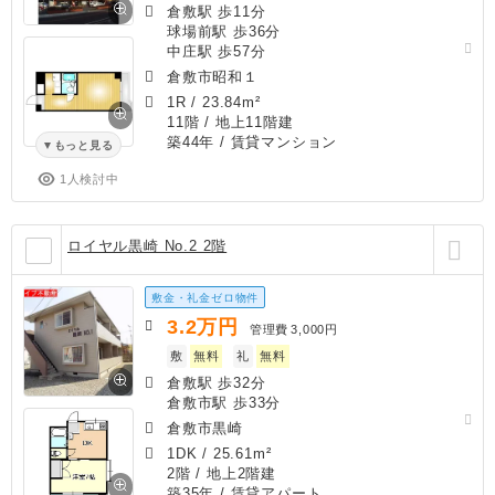
倉敷駅 歩11分
球場前駅 歩36分
中庄駅 歩57分
倉敷市昭和１
1R
/
23.84m²
11階 / 地上11階建
築44年
/ 賃貸マンション
もっと見る
1人検討中
ロイヤル黒崎 No.2 2階
敷金・礼金ゼロ物件
3.2
万円
管理費
3,000円
敷
無料
礼
無料
倉敷駅 歩32分
倉敷市駅 歩33分
倉敷市黒崎
1DK
/
25.61m²
2階 / 地上2階建
築35年
/ 賃貸アパート