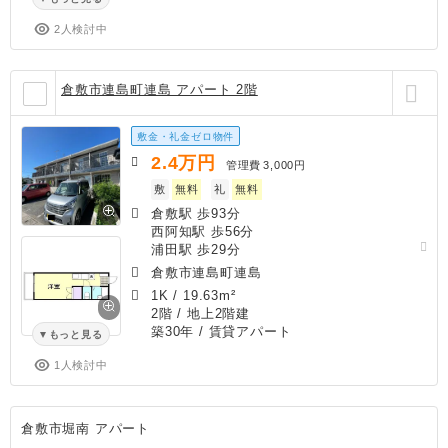
2人検討中
倉敷市連島町連島 アパート 2階
敷金・礼金ゼロ物件
2.4
万円
管理費
3,000円
敷
無料
礼
無料
倉敷駅 歩93分
西阿知駅 歩56分
浦田駅 歩29分
倉敷市連島町連島
1K
/
19.63m²
2階 / 地上2階建
築30年
/ 賃貸アパート
もっと見る
1人検討中
倉敷市堀南 アパート