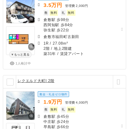
3.5
万円
管理費
2,000円
敷
無料
礼
無料
倉敷駅 歩98分
西阿知駅 歩84分
弥生駅 歩22分
倉敷市福田町古新田
1R
/
27.08m²
2階 / 地上2階建
築31年
/ 賃貸アパート
もっと見る
1人検討中
レクエルド大町I 2階
敷金・礼金ゼロ物件
1.9
万円
管理費
4,000円
敷
無料
礼
無料
倉敷駅 歩45分
中庄駅 歩24分
早島駅 歩66分