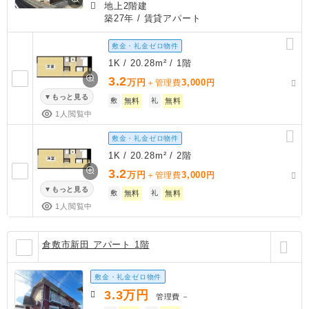
地上2階建
築27年
/ 賃貸アパート
敷金・礼金ゼロ物件
1K / 20.28m² / 1階
3.2
万円
3,000
＋管理費
円
もっと見る
敷
無料
礼
無料
1人閲覧中
敷金・礼金ゼロ物件
1K / 20.28m² / 2階
3.2
万円
3,000
＋管理費
円
もっと見る
敷
無料
礼
無料
1人閲覧中
倉敷市新田 アパート 1階
敷金・礼金ゼロ物件
3.3
万円
管理費
－