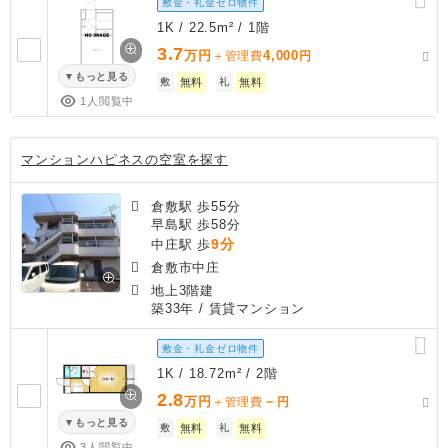
敷金・礼金ゼロ物件
1K / 22.5m² / 1階
3.7
万円
4,000
＋管理費
円
もっと見る
敷
無料
礼
無料
1人閲覧中
マンションハピネスの空室を探す
倉敷駅 歩55分
早島駅 歩58分
9分
中庄駅 歩
倉敷市中庄
地上3階建
築33年
/ 賃貸マンション
敷金・礼金ゼロ物件
1K / 18.72m² / 2階
2.8
万円
－
＋管理費
円
もっと見る
敷
無料
礼
無料
3人閲覧中