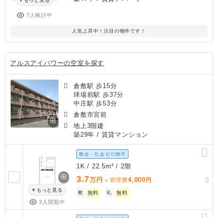
もっと見る
7人検討中
人気上昇中！注目の物件です！
アルスアイパワーの空室を探す
倉敷駅 歩15分
球場前駅 歩37分
中庄駅 歩53分
倉敷市宮前
地上3階建
築29年
/ 賃貸マンション
敷金・礼金ゼロ物件
1K / 22.5m² / 2階
3.7
万円
4,000
＋管理費
円
もっと見る
敷
無料
礼
無料
3人閲覧中