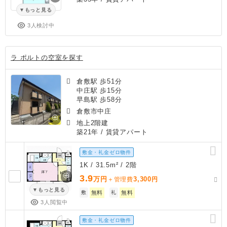
もっと見る
3人検討中
ラ ポルトの空室を探す
倉敷駅 歩51分
中庄駅 歩15分
早島駅 歩58分
倉敷市中庄
地上2階建
築21年
/ 賃貸アパート
敷金・礼金ゼロ物件
1K / 31.5m² / 2階
3.9
万円
3,300
＋管理費
円
もっと見る
敷
無料
礼
無料
3人閲覧中
敷金・礼金ゼロ物件