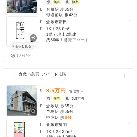
敷
無料
礼
無料
倉敷駅 歩35分
球場前駅 歩48分
倉敷市新田
1K
/
28.0m²
1階 / 地上2階建
築30年
/ 賃貸アパート
もっと見る
1人検討中
倉敷市鳥羽 アパート 1階
3.5
万円
管理費
－
敷
無料
礼
3.5万円
倉敷駅 歩65分
早島駅 歩55分
3分
中庄駅 歩
倉敷市鳥羽
1K
/
28.32m²