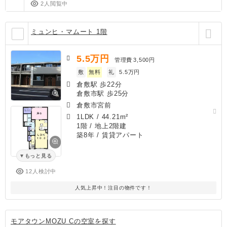
2人閲覧中
ミュンヒ・マムート 1階
5.5
万円
管理費
3,500円
敷
無料
礼
5.5万円
倉敷駅 歩22分
倉敷市駅 歩25分
倉敷市宮前
1LDK
/
44.21m²
1階 / 地上2階建
築8年
/ 賃貸アパート
もっと見る
12人検討中
人気上昇中！注目の物件です！
モアタウンMOZU Cの空室を探す