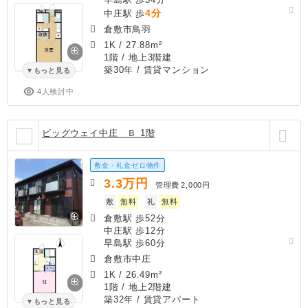
4分
中庄駅 歩
倉敷市鳥羽
1K
/
27.88m²
1階 / 地上3階建
築30年
/ 賃貸マンション
もっと見る
4人検討中
ビッグウェイ中庄 Ｂ 1階
敷金・礼金ゼロ物件
3.3
万円
管理費
2,000円
敷
無料
礼
無料
倉敷駅 歩52分
中庄駅 歩12分
早島駅 歩60分
倉敷市中庄
1K
/
26.49m²
1階 / 地上2階建
築32年
/ 賃貸アパート
もっと見る