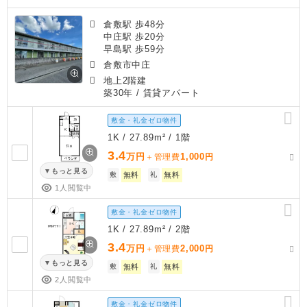
倉敷駅 歩48分
中庄駅 歩20分
早島駅 歩59分
倉敷市中庄
地上2階建
築30年
/ 賃貸アパート
敷金・礼金ゼロ物件
1K / 27.89m² / 1階
3.4
万円
1,000
＋管理費
円
もっと見る
敷
無料
礼
無料
1人閲覧中
敷金・礼金ゼロ物件
1K / 27.89m² / 2階
3.4
万円
2,000
＋管理費
円
もっと見る
敷
無料
礼
無料
2人閲覧中
敷金・礼金ゼロ物件