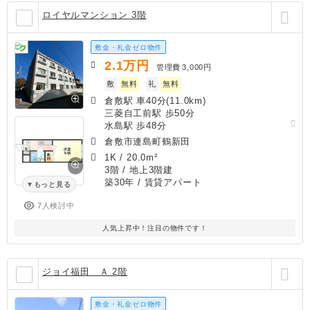
ロイヤルマンション 3階
敷金・礼金ゼロ物件
2.1
万円
管理費
3,000円
敷
無料
礼
無料
倉敷駅 車40分(11.0km)
三菱自工前駅 歩50分
水島駅 歩48分
倉敷市連島町鶴新田
1K
/
20.0m²
3階 / 地上3階建
築30年
/ 賃貸アパート
もっと見る
7人検討中
人気上昇中！注目の物件です！
ジョイ福田 Ａ 2階
敷金・礼金ゼロ物件