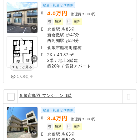
敷金・礼金ゼロ物件
4.0
万円
管理費
3,000円
敷
無料
礼
無料
倉敷駅 歩85分
新倉敷駅 歩47分
西阿知駅 歩34分
倉敷市船穂町船穂
2K
/
40.87m²
2階 / 地上2階建
築20年
/ 賃貸アパート
もっと見る
1人検討中
倉敷市鳥羽 マンション 1階
敷金・礼金ゼロ物件
3.4
万円
管理費
3,000円
敷
無料
礼
無料
倉敷駅 歩65分
早島駅 歩54分