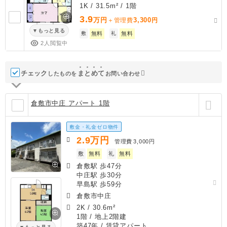
1K / 31.5m² / 1階
3.9
万円
3,300
＋管理費
円
もっと見る
敷
無料
礼
無料
2人閲覧中
チェック
ま
と
め
て
したものを
お問い合わせ
倉敷市中庄 アパート 1階
敷金・礼金ゼロ物件
2.9
万円
管理費
3,000円
敷
無料
礼
無料
倉敷駅 歩47分
中庄駅 歩30分
早島駅 歩59分
倉敷市中庄
2K
/
30.6m²
1階 / 地上2階建
築47年
/ 賃貸アパート