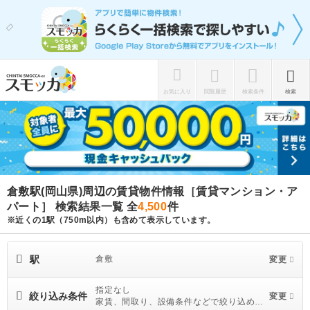
お気に入り
閲覧履歴
検索条件
検索
倉敷駅(岡山県)周辺の賃貸物件情報［賃貸マンション・ア
パート］ 検索結果一覧
全
4,500
件
※近くの1駅（750m以内）も含めて表示しています。
駅
倉敷
変更
指定なし
絞り込み条件
変更
家賃、間取り、設備条件などで絞り込めま