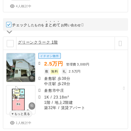
4人検討中
チェック
ま
と
め
て
したものを
お問い合わせ
グリーンクラーク 1階
イチオシ物件
2.5
万円
管理費
3,000円
敷
無料
礼
2.5万円
倉敷駅 歩38分
中庄駅 歩28分
倉敷市中庄
1K
/
23.18m²
1階 / 地上2階建
築32年
/ 賃貸アパート
もっと見る
1人検討中