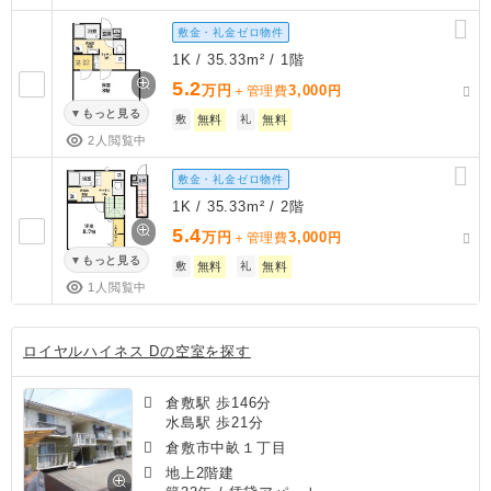
敷金・礼金ゼロ物件
1K / 35.33m² / 1階
5.2
万円
3,000
＋管理費
円
もっと見る
敷
無料
礼
無料
2人閲覧中
敷金・礼金ゼロ物件
1K / 35.33m² / 2階
5.4
万円
3,000
＋管理費
円
もっと見る
敷
無料
礼
無料
1人閲覧中
ロイヤルハイネス Dの空室を探す
倉敷駅 歩146分
水島駅 歩21分
倉敷市中畝１丁目
地上2階建