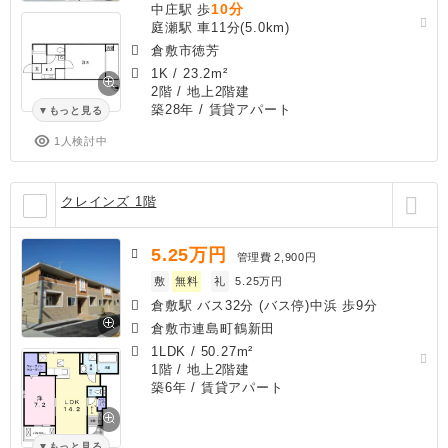
10分
中庄駅 歩
庭瀬駅 車11分(5.0km)
倉敷市徳芳
1K
/
23.2m²
2階 / 地上2階建
築28年
/ 賃貸アパート
もっと見る
1人検討中
クレインズ 1階
5.25
万円
管理費
2,900円
敷
無料
礼
5.25万円
倉敷駅 バス32分 (バス停)中浜 歩9分
倉敷市連島町鶴新田
1LDK
/
50.27m²
1階 / 地上2階建
築6年
/ 賃貸アパート
もっと見る