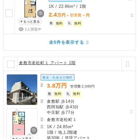
1K / 22.86m² / 1階
2.4
万円
－
＋管理費
円
もっと見る
敷
無料
礼
無料
1人閲覧中
全5件を表示する
倉敷市老松町１ アパート 1階
敷金・礼金ゼロ物件
3.8
万円
管理費
2,000円
敷
無料
礼
無料
倉敷駅 歩14分
西阿知駅 歩43分
中庄駅 歩77分
倉敷市老松町１
1K
/
24.85m²
1階 / 地上2階建
築30年
/ 賃貸アパート
もっと見る