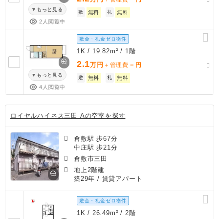
もっと見る
敷
無料
礼
無料
2人閲覧中
敷金・礼金ゼロ物件
1K / 19.82m² / 1階
2.1
万円
－
＋管理費
円
もっと見る
敷
無料
礼
無料
4人閲覧中
ロイヤルハイネス三田 Aの空室を探す
倉敷駅 歩67分
中庄駅 歩21分
倉敷市三田
地上2階建
築29年
/ 賃貸アパート
敷金・礼金ゼロ物件
1K / 26.49m² / 2階