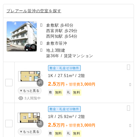
プレアール笹沖の空室を探す
倉敷駅 歩40分
西富井駅 歩29分
西阿知駅 歩54分
倉敷市笹沖
地上3階建
築36年
/ 賃貸マンション
敷金・礼金ゼロ物件
1K / 27.51m² / 2階
2.5
万円
3,000
＋管理費
円
もっと見る
敷
無料
礼
無料
3人閲覧中
敷金・礼金ゼロ物件
1R / 25.92m² / 2階
2.5
万円
3,000
＋管理費
円
もっと見る
敷
無料
礼
無料