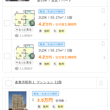
築33年
/ 賃貸アパート
敷金・礼金ゼロ物件
2LDK / 55.27m² / 1階
4.2
万円
3,000
＋管理費
円
もっと見る
敷
無料
礼
無料
2人閲覧中
敷金・礼金ゼロ物件
2LDK / 55.27m² / 2階
4.2
万円
3,000
＋管理費
円
もっと見る
敷
無料
礼
無料
2人閲覧中
倉敷市昭和１ マンション 11階
敷金・礼金ゼロ物件
3.5
万円
管理費
－
敷
無料
礼
無料