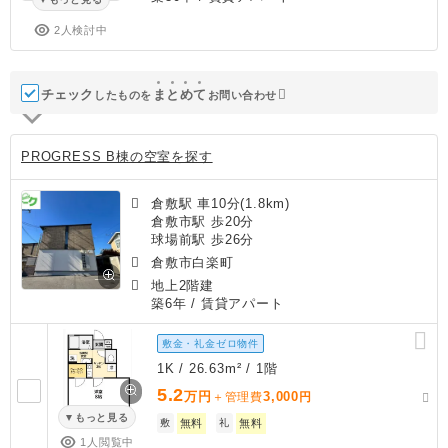
2人検討中
チェック
ま
と
め
て
したものを
お問い合わせ
PROGRESS B棟の空室を探す
倉敷駅 車10分(1.8km)
倉敷市駅 歩20分
球場前駅 歩26分
倉敷市白楽町
地上2階建
築6年
/ 賃貸アパート
敷金・礼金ゼロ物件
1K / 26.63m² / 1階
5.2
万円
3,000
＋管理費
円
もっと見る
敷
無料
礼
無料
1人閲覧中