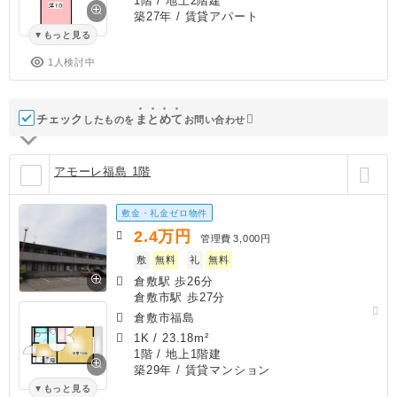
1階 / 地上2階建
築27年
/ 賃貸アパート
もっと見る
1人検討中
チェック
ま
と
め
て
したものを
お問い合わせ
アモーレ福島 1階
敷金・礼金ゼロ物件
2.4
万円
管理費
3,000円
敷
無料
礼
無料
倉敷駅 歩26分
倉敷市駅 歩27分
倉敷市福島
1K
/
23.18m²
1階 / 地上1階建
築29年
/ 賃貸マンション
もっと見る