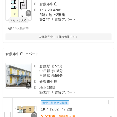
倉敷市中庄
1K
/
20.42m²
2階 / 地上2階建
築27年
/ 賃貸アパート
もっと見る
10人検討中
人気上昇中！注目の物件です！
倉敷市中庄 アパート
倉敷駅 歩52分
中庄駅 歩18分
早島駅 歩56分
倉敷市中庄
地上2階建
築31年
/ 賃貸アパート
敷金・礼金ゼロ物件
1K / 19.82m² / 2階
2.2
万円
－
＋管理費
円