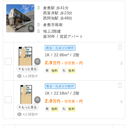
倉敷駅 歩41分
西富井駅 歩23分
西阿知駅 歩48分
倉敷市堀南
地上2階建
築30年
/ 賃貸アパート
敷金・礼金ゼロ物件
1K / 22.86m² / 2階
2.9
万円
－
＋管理費
円
もっと見る
敷
無料
礼
無料
1人閲覧中
敷金・礼金ゼロ物件
1K / 22.58m² / 2階
2.9
万円
－
＋管理費
円
もっと見る
敷
無料
礼
無料
4人閲覧中