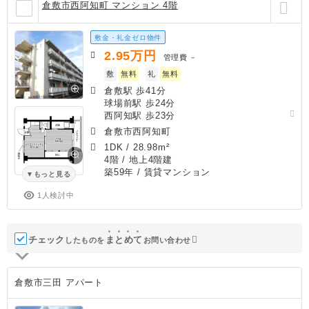
倉敷市西阿知町 マンション 4階
敷金・礼金ゼロ物件
2.95
万円
管理費
－
敷
無料
礼
無料
倉敷駅 歩41分
球場前駅 歩24分
西阿知駅 歩23分
倉敷市西阿知町
1DK
/
28.98m²
4階 / 地上4階建
築59年
/ 賃貸マンション
もっと見る
1人検討中
チェック
ま
と
め
て
したものを
お問い合わせ
倉敷市三田 アパート