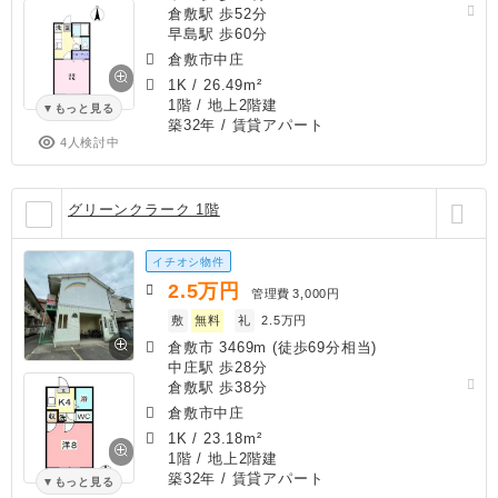
倉敷駅 歩52分
早島駅 歩60分
倉敷市中庄
1K
/
26.49m²
1階 / 地上2階建
もっと見る
築32年
/ 賃貸アパート
4人検討中
グリーンクラーク 1階
イチオシ物件
2.5
万円
管理費
3,000円
敷
無料
礼
2.5万円
倉敷市 3469m (徒歩69分相当)
中庄駅 歩28分
倉敷駅 歩38分
倉敷市中庄
1K
/
23.18m²
1階 / 地上2階建
築32年
/ 賃貸アパート
もっと見る