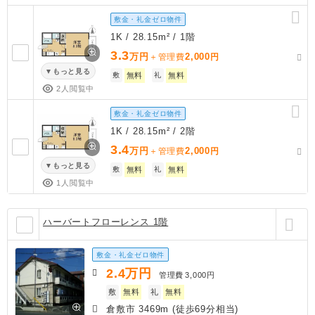
敷金・礼金ゼロ物件
1K / 28.15m² / 1階
3.3
万円
2,000
＋管理費
円
もっと見る
敷
無料
礼
無料
2人閲覧中
敷金・礼金ゼロ物件
1K / 28.15m² / 2階
3.4
万円
2,000
＋管理費
円
もっと見る
敷
無料
礼
無料
1人閲覧中
ハーバートフローレンス 1階
敷金・礼金ゼロ物件
2.4
万円
管理費
3,000円
敷
無料
礼
無料
倉敷市 3469m (徒歩69分相当)