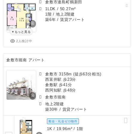
倉敷市連島町鶴新田
1LDK
/
50.27m²
1階 / 地上2階建
築6年
/ 賃貸アパート
もっと見る
2人検討中
倉敷市堀南 アパート
倉敷市 3158m (徒歩63分相当)
西富井駅 歩23分
倉敷駅 歩41分
西阿知駅 歩48分
倉敷市堀南
地上2階建
築30年
/ 賃貸アパート
敷金・礼金ゼロ物件
1K / 19.96m² / 1階