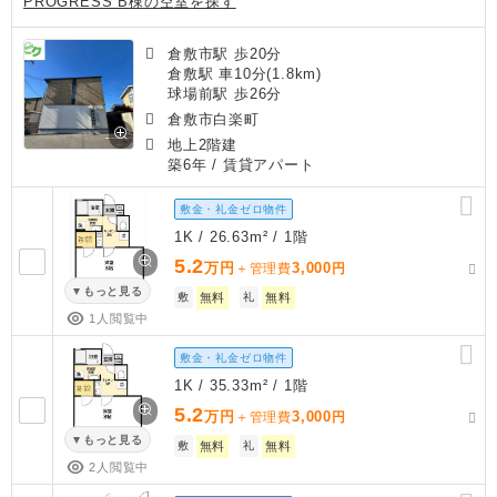
PROGRESS B棟の空室を探す
倉敷市駅 歩20分
倉敷駅 車10分(1.8km)
球場前駅 歩26分
倉敷市白楽町
地上2階建
築6年
/ 賃貸アパート
敷金・礼金ゼロ物件
1K / 26.63m² / 1階
5.2
万円
3,000
＋管理費
円
もっと見る
敷
無料
礼
無料
1人閲覧中
敷金・礼金ゼロ物件
1K / 35.33m² / 1階
5.2
万円
3,000
＋管理費
円
もっと見る
敷
無料
礼
無料
2人閲覧中