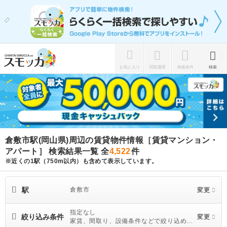
お気に入り
閲覧履歴
検索条件
検索
倉敷市駅(岡山県)周辺の賃貸物件情報［賃貸マンション・
アパート］ 検索結果一覧
全
4,522
件
※近くの1駅（750m以内）も含めて表示しています。
駅
倉敷市
変更
指定なし
絞り込み条件
変更
家賃、間取り、設備条件などで絞り込めま