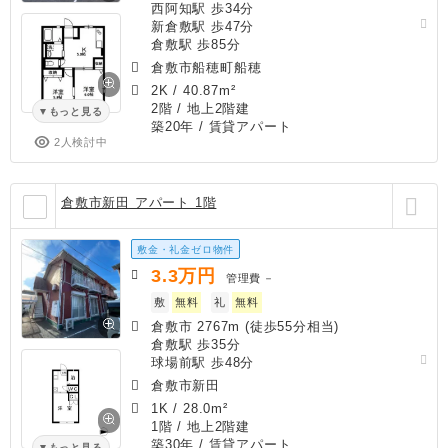
西阿知駅 歩34分
新倉敷駅 歩47分
倉敷駅 歩85分
倉敷市船穂町船穂
2K
/
40.87m²
2階 / 地上2階建
もっと見る
築20年
/ 賃貸アパート
2人検討中
倉敷市新田 アパート 1階
敷金・礼金ゼロ物件
3.3
万円
管理費
－
敷
無料
礼
無料
倉敷市 2767m (徒歩55分相当)
倉敷駅 歩35分
球場前駅 歩48分
倉敷市新田
1K
/
28.0m²
1階 / 地上2階建
築30年
/ 賃貸アパート
もっと見る