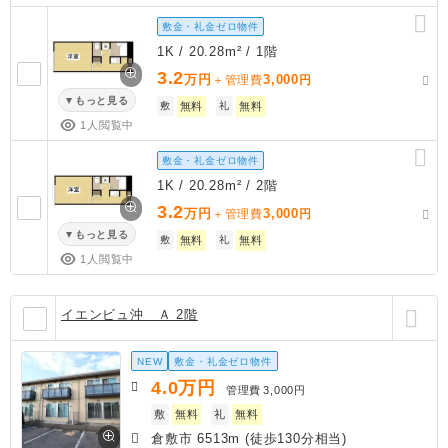
敷金・礼金ゼロ物件
1K / 20.28m² / 1階
3.2
万円
3,000
＋管理費
円
もっと見る
敷
無料
礼
無料
1人閲覧中
敷金・礼金ゼロ物件
1K / 20.28m² / 2階
3.2
万円
3,000
＋管理費
円
もっと見る
敷
無料
礼
無料
1人閲覧中
イエンビュ沖 Ａ 2階
NEW
敷金・礼金ゼロ物件
4.0
万円
管理費
3,000円
敷
無料
礼
無料
倉敷市 6513m (徒歩130分相当)