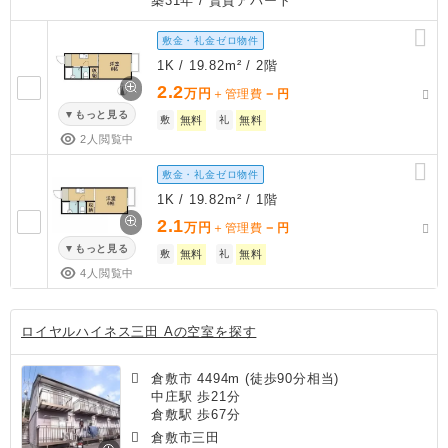
築31年
/ 賃貸アパート
敷金・礼金ゼロ物件
1K / 19.82m² / 2階
2.2
万円
－
＋管理費
円
もっと見る
敷
無料
礼
無料
2人閲覧中
敷金・礼金ゼロ物件
1K / 19.82m² / 1階
2.1
万円
－
＋管理費
円
もっと見る
敷
無料
礼
無料
4人閲覧中
ロイヤルハイネス三田 Aの空室を探す
倉敷市 4494m (徒歩90分相当)
中庄駅 歩21分
倉敷駅 歩67分
倉敷市三田