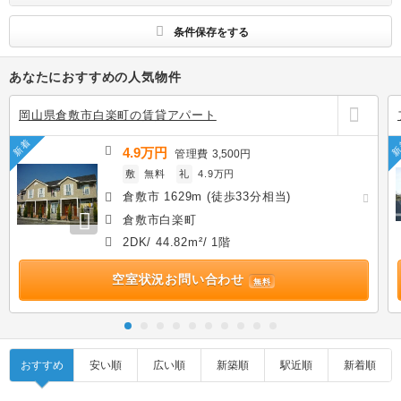
す
条件保存をする
あなたにおすすめの人気物件
岡山県倉敷市白楽町の賃貸アパート
新着
新
4.9万円
管理費
3,500円
敷
無料
礼
4.9万円
倉敷市 1629m (徒歩33分相当)
倉敷市白楽町
2DK/ 44.82m²/ 1階
空室状況お問い合わせ
無料
おすすめ
安い順
広い順
新築順
駅近順
新着順