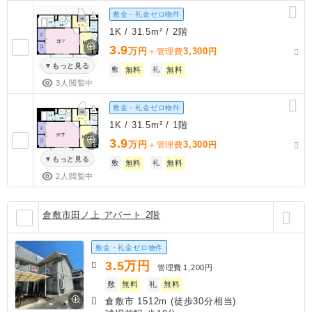
敷金・礼金ゼロ物件
1K / 31.5m² / 2階
3.9
万円
3,300
＋管理費
円
もっと見る
敷
無料
礼
無料
3人閲覧中
敷金・礼金ゼロ物件
1K / 31.5m² / 1階
3.9
万円
3,300
＋管理費
円
もっと見る
敷
無料
礼
無料
2人閲覧中
倉敷市田ノ上 アパート 2階
敷金・礼金ゼロ物件
3.5
万円
管理費
1,200円
敷
無料
礼
無料
倉敷市 1512m (徒歩30分相当)