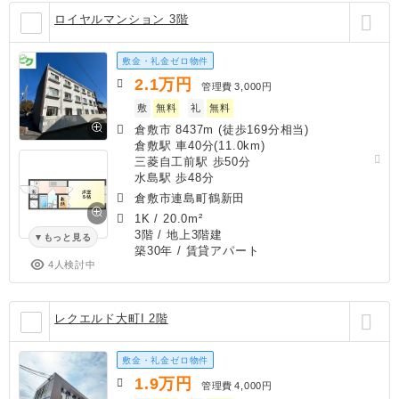
ロイヤルマンション 3階
敷金・礼金ゼロ物件
2.1
万円
管理費
3,000円
敷
無料
礼
無料
倉敷市 8437m (徒歩169分相当)
倉敷駅 車40分(11.0km)
三菱自工前駅 歩50分
水島駅 歩48分
倉敷市連島町鶴新田
1K
/
20.0m²
3階 / 地上3階建
もっと見る
築30年
/ 賃貸アパート
4人検討中
レクエルド大町I 2階
敷金・礼金ゼロ物件
1.9
万円
管理費
4,000円