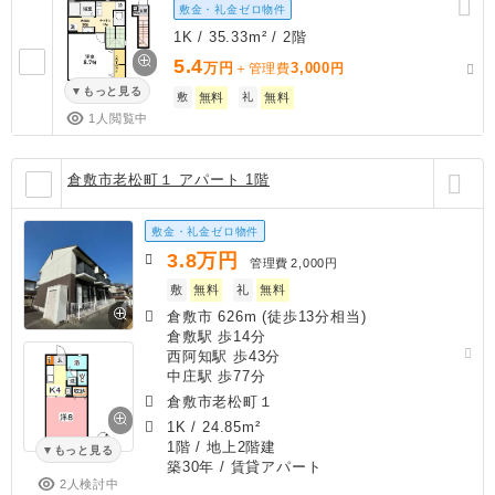
敷金・礼金ゼロ物件
1K / 35.33m² / 2階
5.4
万円
3,000
＋管理費
円
もっと見る
敷
無料
礼
無料
1人閲覧中
倉敷市老松町１ アパート 1階
敷金・礼金ゼロ物件
3.8
万円
管理費
2,000円
敷
無料
礼
無料
倉敷市 626m (徒歩13分相当)
倉敷駅 歩14分
西阿知駅 歩43分
中庄駅 歩77分
倉敷市老松町１
1K
/
24.85m²
1階 / 地上2階建
もっと見る
築30年
/ 賃貸アパート
2人検討中