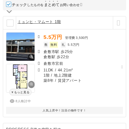
チェック
ま
と
め
て
したものを
お問い合わせ
ミュンヒ・マムート 1階
5.5
万円
管理費
3,500円
敷
無料
礼
5.5万円
倉敷市駅 歩25分
倉敷駅 歩22分
倉敷市宮前
1LDK
/
44.21m²
1階 / 地上2階建
築8年
/ 賃貸アパート
もっと見る
8人検討中
人気上昇中！注目の物件です！