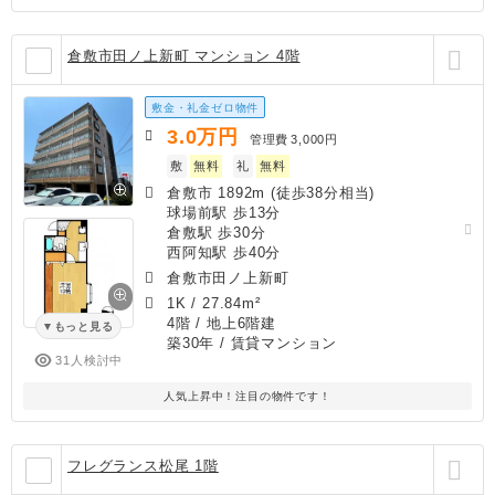
倉敷市田ノ上新町 マンション 4階
敷金・礼金ゼロ物件
3.0
万円
管理費
3,000円
敷
無料
礼
無料
倉敷市 1892m (徒歩38分相当)
球場前駅 歩13分
倉敷駅 歩30分
西阿知駅 歩40分
倉敷市田ノ上新町
1K
/
27.84m²
4階 / 地上6階建
もっと見る
築30年
/ 賃貸マンション
31人検討中
人気上昇中！注目の物件です！
フレグランス松尾 1階