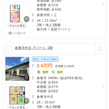
球場前駅 歩18分
倉敷駅 歩22分
西阿知駅 歩44分
倉敷市田ノ上
1K
/
23.18m²
2階 / 地上2階建
もっと見る
築31年
/ 賃貸アパート
2人検討中
倉敷市中庄 アパート 1階
敷金・礼金ゼロ物件
2.9
万円
管理費
3,000円
敷
無料
礼
無料
倉敷市 3469m (徒歩69分相当)
中庄駅 歩30分
倉敷駅 歩47分
早島駅 歩59分
倉敷市中庄
2K
/
30.6m²
1階 / 地上2階建
もっと見る