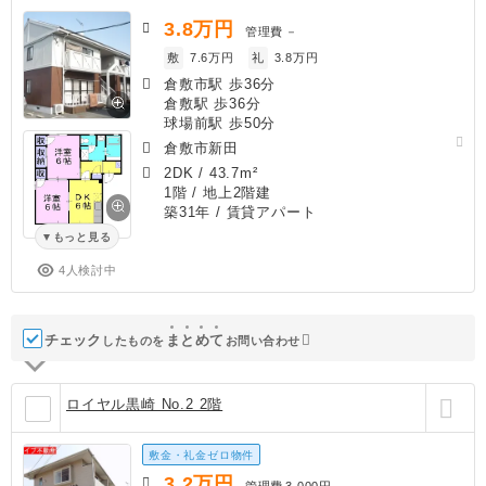
3.8
万円
管理費
－
敷
7.6万円
礼
3.8万円
倉敷市駅 歩36分
倉敷駅 歩36分
球場前駅 歩50分
倉敷市新田
2DK
/
43.7m²
1階 / 地上2階建
築31年
/ 賃貸アパート
もっと見る
4人検討中
チェック
ま
と
め
て
したものを
お問い合わせ
ロイヤル黒崎 No.2 2階
敷金・礼金ゼロ物件
3.2
万円
管理費
3,000円