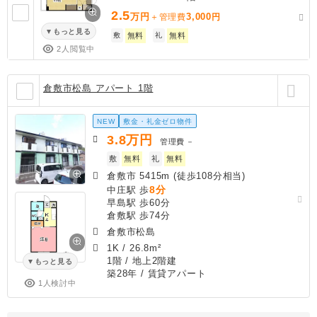
2.5
万円
3,000
＋管理費
円
もっと見る
敷
無料
礼
無料
2人閲覧中
倉敷市松島 アパート 1階
NEW
敷金・礼金ゼロ物件
3.8
万円
管理費
－
敷
無料
礼
無料
倉敷市 5415m (徒歩108分相当)
8分
中庄駅 歩
早島駅 歩60分
倉敷駅 歩74分
倉敷市松島
1K
/
26.8m²
1階 / 地上2階建
もっと見る
築28年
/ 賃貸アパート
1人検討中