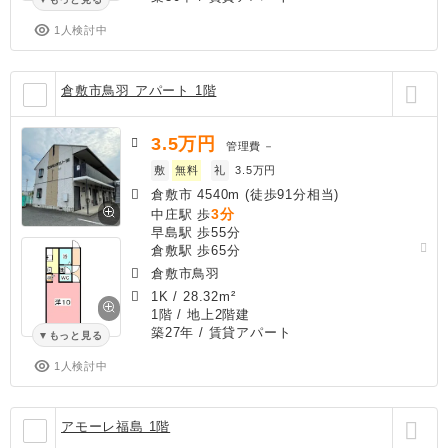
1人検討中
倉敷市鳥羽 アパート 1階
3.5
万円
管理費
－
敷
無料
礼
3.5万円
倉敷市 4540m (徒歩91分相当)
3分
中庄駅 歩
早島駅 歩55分
倉敷駅 歩65分
倉敷市鳥羽
1K
/
28.32m²
1階 / 地上2階建
築27年
/ 賃貸アパート
もっと見る
1人検討中
アモーレ福島 1階