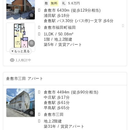
敷
無料
礼
5.6万円
倉敷市 6430m (徒歩129分相当)
浦田駅 歩18分
倉敷駅 バス30分 (バス停)一文字 歩6分
倉敷市福田町福田
1LDK
/
50.08m²
1階 / 地上2階建
築5年
/ 賃貸アパート
もっと見る
1人検討中
倉敷市三田 アパート
倉敷市 4494m (徒歩90分相当)
中庄駅 歩17分
倉敷駅 歩61分
早島駅 歩65分
倉敷市三田
地上2階建
築31年
/ 賃貸アパート