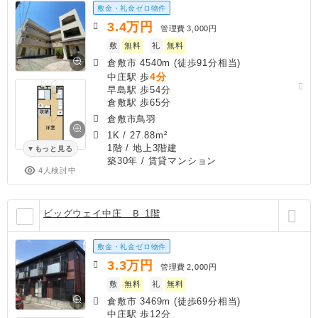
敷金・礼金ゼロ物件
3.4
万円
管理費
3,000円
敷
無料
礼
無料
倉敷市 4540m (徒歩91分相当)
4分
中庄駅 歩
早島駅 歩54分
倉敷駅 歩65分
倉敷市鳥羽
1K
/
27.88m²
1階 / 地上3階建
もっと見る
築30年
/ 賃貸マンション
4人検討中
ビッグウェイ中庄 Ｂ 1階
敷金・礼金ゼロ物件
3.3
万円
管理費
2,000円
敷
無料
礼
無料
倉敷市 3469m (徒歩69分相当)
中庄駅 歩12分