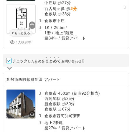
中庄駅 歩27分
2分
百舌鳥ヶ鼻 歩
倉敷駅 歩38分
倉敷市中庄
1K
/
26.5m²
1階 / 地上2階建
もっと見る
築34年
/ 賃貸アパート
1人検討中
チェック
ま
と
め
て
したものを
お問い合わせ
倉敷市西阿知町新田 アパート
倉敷市 4581m (徒歩92分相当)
西阿知駅 歩25分
新倉敷駅 歩80分
倉敷駅 歩67分
倉敷市西阿知町新田
地上2階建
築27年
/ 賃貸アパート