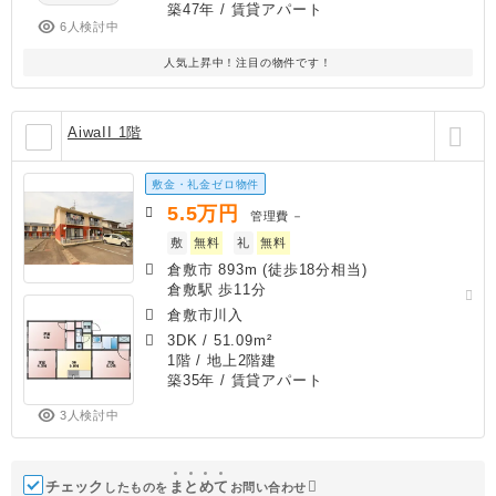
築47年
/ 賃貸アパート
6人検討中
人気上昇中！注目の物件です！
AiwaII 1階
敷金・礼金ゼロ物件
5.5
万円
管理費
－
敷
無料
礼
無料
倉敷市 893m (徒歩18分相当)
倉敷駅 歩11分
倉敷市川入
3DK
/
51.09m²
1階 / 地上2階建
築35年
/ 賃貸アパート
3人検討中
チェック
ま
と
め
て
したものを
お問い合わせ