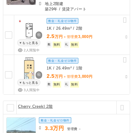
地上2階建
築29年
/ 賃貸アパート
敷金・礼金ゼロ物件
1K / 26.49m² / 2階
2.5
万円
3,000
＋管理費
円
もっと見る
敷
無料
礼
無料
2人閲覧中
敷金・礼金ゼロ物件
1K / 26.49m² / 1階
2.5
万円
3,000
＋管理費
円
もっと見る
敷
無料
礼
無料
3人閲覧中
Cherry CreekI 2階
敷金・礼金ゼロ物件
3.3
万円
管理費
－