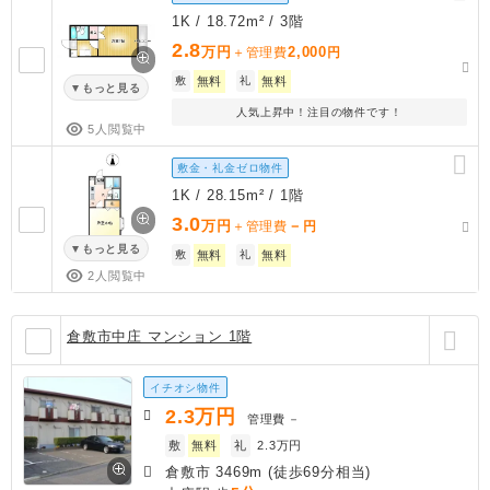
1K / 18.72m² / 3階
2.8
万円
2,000
＋管理費
円
敷
無料
礼
無料
もっと見る
人気上昇中！注目の物件です！
5人閲覧中
敷金・礼金ゼロ物件
1K / 28.15m² / 1階
3.0
万円
－
＋管理費
円
もっと見る
敷
無料
礼
無料
2人閲覧中
倉敷市中庄 マンション 1階
イチオシ物件
2.3
万円
管理費
－
敷
無料
礼
2.3万円
倉敷市 3469m (徒歩69分相当)