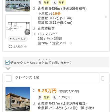
敷
無料
礼
無料
倉敷市 5436m (徒歩109分相当)
10分
中庄駅 歩
倉敷駅 車12分(5.0km)
庭瀬駅 車11分(5.0km)
倉敷市徳芳
1K
/
23.2m²
2階 / 地上2階建
もっと見る
築28年
/ 賃貸アパート
1人検討中
チェック
ま
と
め
て
したものを
お問い合わせ
クレインズ 1階
5.25
万円
管理費
2,900円
敷
無料
礼
5.25万円
倉敷市 8437m (徒歩169分相当)
倉敷駅 バス32分 (バス停)中浜 歩9分