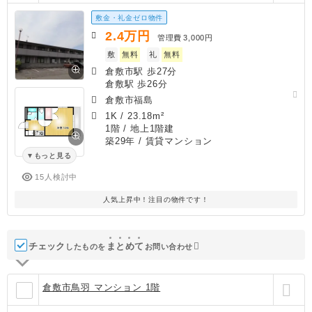
敷金・礼金ゼロ物件
2.4
万円
管理費
3,000円
敷
無料
礼
無料
倉敷市駅 歩27分
倉敷駅 歩26分
倉敷市福島
1K
/
23.18m²
1階 / 地上1階建
築29年
/ 賃貸マンション
もっと見る
15人検討中
人気上昇中！注目の物件です！
チェック
ま
と
め
て
したものを
お問い合わせ
倉敷市鳥羽 マンション 1階