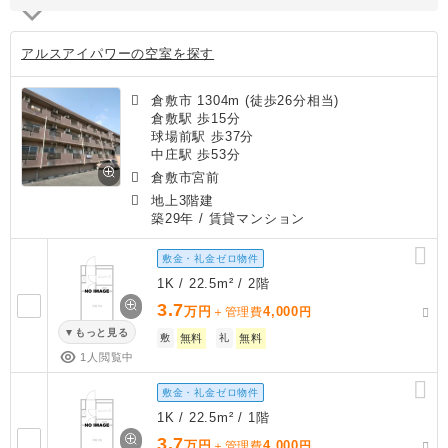
アルスアイパワーの空室を探す
倉敷市 1304m (徒歩26分相当)
倉敷駅 歩15分
球場前駅 歩37分
中庄駅 歩53分
倉敷市宮前
地上3階建
築29年
/ 賃貸マンション
敷金・礼金ゼロ物件
1K / 22.5m² / 2階
3.7
万円
4,000
＋管理費
円
もっと見る
敷
無料
礼
無料
1人閲覧中
敷金・礼金ゼロ物件
1K / 22.5m² / 1階
3.7
万円
4,000
＋管理費
円