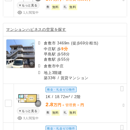
もっと見る
敷
無料
礼
無料
1人閲覧中
マンションハピネスの空室を探す
倉敷市 3469m (徒歩69分相当)
9分
中庄駅 歩
早島駅 歩58分
倉敷駅 歩55分
倉敷市中庄
地上3階建
築33年
/ 賃貸マンション
敷金・礼金ゼロ物件
1K / 18.72m² / 2階
2.8
万円
－
＋管理費
円
もっと見る
敷
無料
礼
無料
3人閲覧中
敷金・礼金ゼロ物件