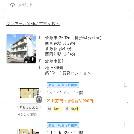
1人検討中
プレアール笹沖の空室を探す
倉敷市 2693m (徒歩54分相当)
西富井駅 歩29分
倉敷駅 歩40分
西阿知駅 歩54分
倉敷市笹沖
地上3階建
築36年
/ 賃貸マンション
敷金・礼金ゼロ物件
1K / 27.51m² / 2階
2.5
万円
3,000
＋管理費
円
もっと見る
敷
無料
礼
無料
2人閲覧中
敷金・礼金ゼロ物件
1R / 25.92m² / 2階