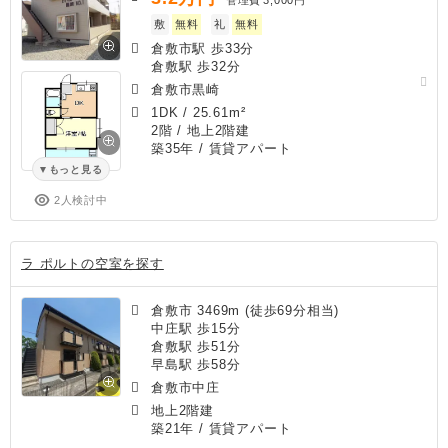
敷
無料
礼
無料
倉敷市駅 歩33分
倉敷駅 歩32分
倉敷市黒崎
1DK
/
25.61m²
2階 / 地上2階建
築35年
/ 賃貸アパート
もっと見る
2人検討中
ラ ポルトの空室を探す
倉敷市 3469m (徒歩69分相当)
中庄駅 歩15分
倉敷駅 歩51分
早島駅 歩58分
倉敷市中庄
地上2階建
築21年
/ 賃貸アパート