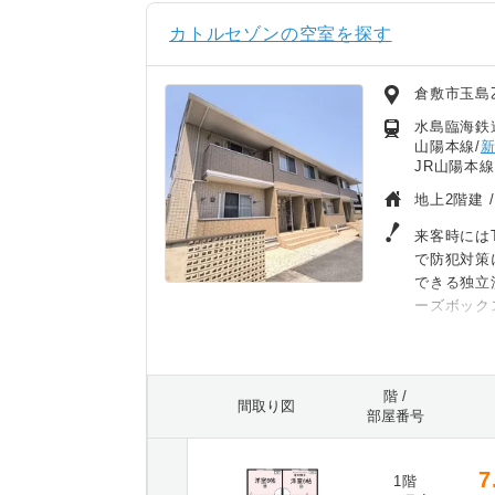
カトルセゾンの空室を探す
倉敷市玉島
水島臨海鉄
山陽本線/
JR山陽本
地上2階建 
来客時には
で防犯対策
できる独立
ーズボック
能です。B
2LDKで
ルコニーで
階 /
ンロ付きの
間取り図
部屋番号
時もサッと
7
1階