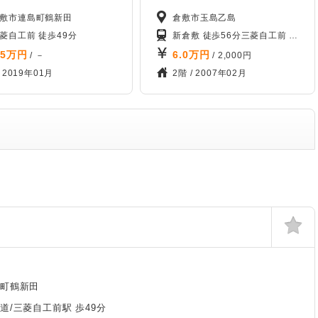
敷市連島町鶴新田
倉敷市玉島乙島
本線金光駅 徒歩68分
菱自工前 徒歩49分
新倉敷 徒歩56分
三菱自工前 徒歩93分
.5
万円
6.0
万円
/ －
/ 2,000円
/
2019年01月
2階 /
2007年02月
島町鶴新田
道/三菱自工前駅 歩49分