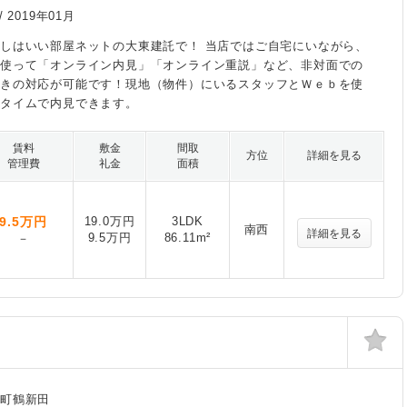
/
2019年01月
しはいい部屋ネットの大東建託で！ 当店ではご自宅にいながら、
を使って「オンライン内見」「オンライン重説」など、非対面での
続きの対応が可能です！現地（物件）にいるスタッフとＷｅｂを使
ルタイムで内見できます。
賃料
敷金
間取
方位
詳細を見る
管理費
礼金
面積
9.5
万円
19.0万円
3LDK
南西
詳細を見る
9.5万円
86.11m²
－
島町鶴新田