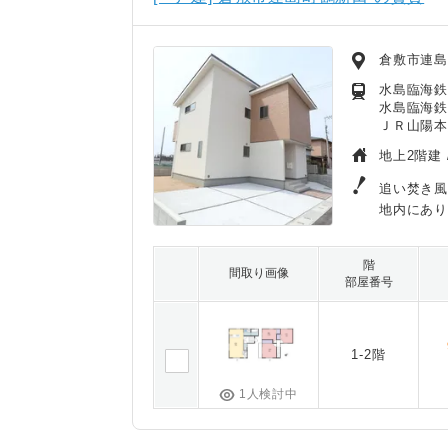
倉敷市連
水島臨海鉄
水島臨海鉄
ＪＲ山陽本
地上2階建 
追い焚き風
地内にあ
階
間取り画像
部屋番号
1-2階
1人検討中