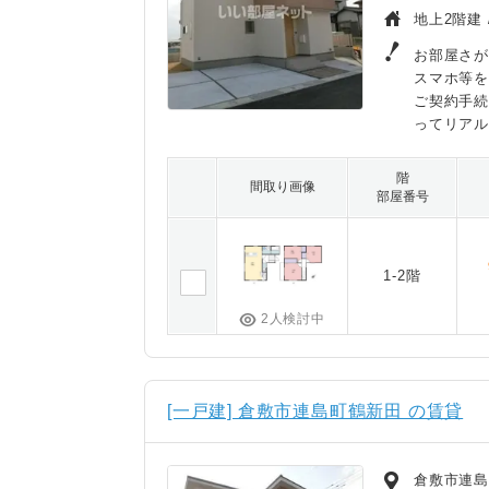
地上2階建 
お部屋さが
スマホ等
ご契約手
ってリア
階
間取り画像
部屋番号
1-2階
2人検討中
[一戸建] 倉敷市連島町鶴新田 の賃貸
倉敷市連