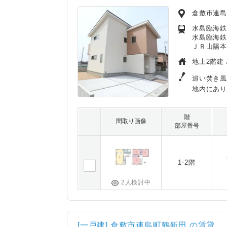
倉敷市連
水島臨海鉄
水島臨海鉄
ＪＲ山陽本
地上2階建 
追い焚き風
地内にあ
階
間取り画像
部屋番号
1-2階
2人検討中
[一戸建] 倉敷市連島町鶴新田 の賃貸