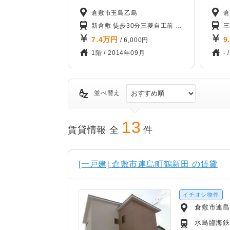
倉敷市玉島乙島
倉
新倉敷 徒歩30分
三菱自工前 徒歩66分
JR山陽
三
7.4
万円
9
/ 6,000円
1階 /
2014年09月
- 
並べ替え
13
賃貸情報 全
件
[一戸建] 倉敷市連島町鶴新田 の賃貸
イチオシ物件
倉敷市連
水島臨海鉄