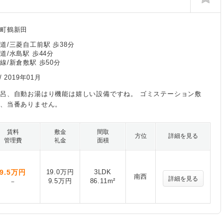
島町鶴新田
道/三菱自工前駅 歩38分
道/水島駅 歩44分
線/新倉敷駅 歩50分
/
2019年01月
呂、自動お湯はり機能は嬉しい設備ですね。 ゴミステーション敷
り、当番ありません。
賃料
敷金
間取
方位
詳細を見る
管理費
礼金
面積
9.5
万円
19.0万円
3LDK
南西
詳細を見る
9.5万円
86.11m²
－