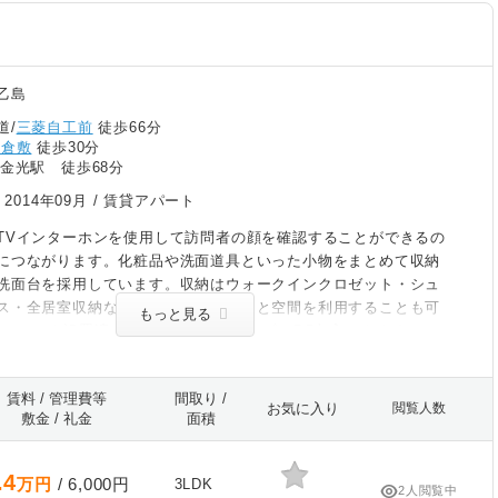
乙島
道/
三菱自工前
徒歩66分
新倉敷
徒歩30分
線金光駅 徒歩68分
/
2014年09月
/ 賃貸アパート
TVインターホンを使用して訪問者の顔を確認することができるの
につながります。化粧品や洗面道具といった小物をまとめて収納
洗面台を採用しています。収納はウォークインクロゼット・シュ
ス・全居室収納など豊富なので、広々と空間を利用することも可
もっと見る
Sアンテナ設置済みなので、工事費要らずでBS加入できます。
ダイニングキッチンリビングで家族の仲が深まる。大量の洗濯物もバ
解決。築11年の物件です。こちらの物件はアパートです。3口コ
賃料 / 管理費等
間取り /
物件は、たくさん料理を作る時でも同時に進められるので忙しい
お気に入り
閲覧人数
敷金 / 礼金
面積
料理出来ます。駐車場料金は、月額3300円です。
.4
万円
/ 6,000円
3LDK
2人閲覧中