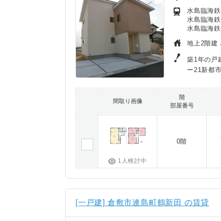
水島臨海鉄
水島臨海鉄
水島臨海鉄
地上2階建 
築1年の戸
ー21新都
階
間取り画像
部屋番号
0階
1人検討中
[一戸建] 倉敷市連島町鶴新田 の賃貸