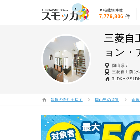
賃貸スモッカ
▼掲載物件数
7,779,806
件
三菱自
ョン・
岡山県
三菱自工前(水
3LDK〜3SLD
賃貸の物件を探す
岡山県の賃貸
倉敷