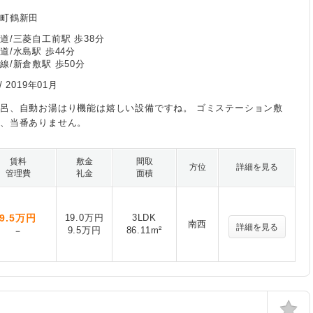
島町鶴新田
道/三菱自工前駅 歩38分
道/水島駅 歩44分
線/新倉敷駅 歩50分
/
2019年01月
呂、自動お湯はり機能は嬉しい設備ですね。 ゴミステーション敷
り、当番ありません。
賃料
敷金
間取
方位
詳細を見る
管理費
礼金
面積
9.5
万円
19.0万円
3LDK
南西
詳細を見る
9.5万円
86.11m²
－