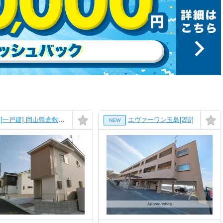
[一戸建] 岡山県倉敷市連島町鶴新田 の賃貸【岡山県 / 倉敷市】
エヴァーワン玉島[2階]
NEW