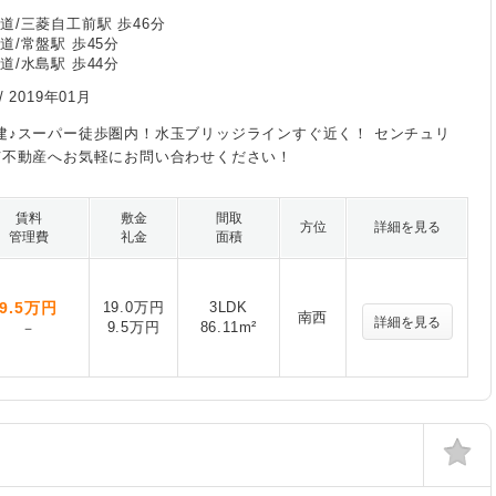
道/三菱自工前駅 歩46分
道/常盤駅 歩45分
道/水島駅 歩44分
/
2019年01月
建♪スーパー徒歩圏内！水玉ブリッジラインすぐ近く！ センチュリ
市不動産へお気軽にお問い合わせください！
賃料
敷金
間取
方位
詳細を見る
管理費
礼金
面積
9.5
万円
19.0万円
3LDK
南西
詳細を見る
9.5万円
86.11m²
－