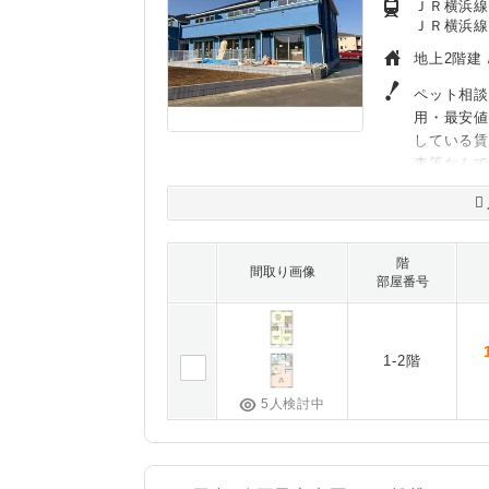
ＪＲ横浜線
ＪＲ横浜線
地上2階建 
ペット相談
用・最安
している賃
査等なん
階
間取り画像
部屋番号
1-2階
5人検討中