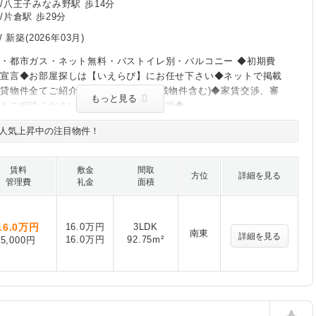
/八王子みなみ野駅 歩14分
/片倉駅 歩29分
/
新築(2026年03月)
・都市ガス・ネット無料・バストイレ別・バルコニー ◆初期費
値宣言◆お部屋探しは【いえらび】にお任せ下さい◆ネットで掲載
貸物件全てご紹介可能です(他社様掲載物件含む)◆家賃交渉、審
もっと見る
でもご相談ください◆クレジット決済可能◆
人気上昇中の注目物件！
賃料
敷金
間取
方位
詳細を見る
管理費
礼金
面積
16.0
万円
16.0万円
3LDK
南東
詳細を見る
16.0万円
92.75m²
5,000円