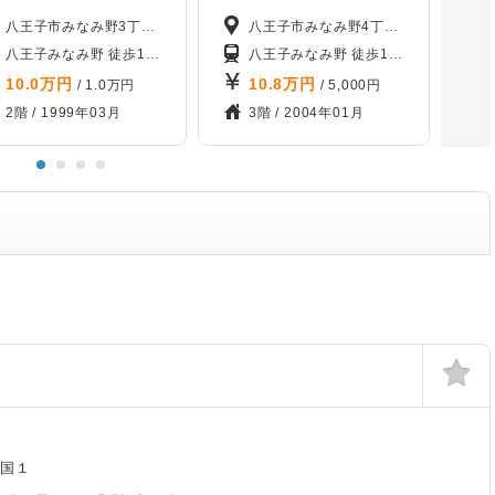
八王子市みなみ野3丁目31-17
八王子市みなみ野4丁目18-18
分
山田
八王子みなみ野 徒歩12分
山田 徒歩26分
めじろ台 徒歩32分
「ＪＲ横浜線 八王
八王子みなみ野 徒歩14分
片倉 徒歩36
10.0
万円
10.8
万円
/ 1.0万円
/ 5,000円
2階 /
1999年03月
3階 /
2004年01月
七国１