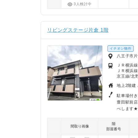
3人検討中
リビングステージ片倉 1階
イチオシ物件
八王子市
ＪＲ横浜線
ＪＲ横浜線
京王線/北野
地上2階建 
駐車場付き
豊田駅前
べします★
階
間取り画像
部屋番号