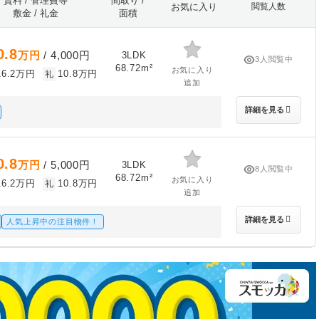
賃料 / 管理費等
間取り /
お気に入り
閲覧人数
敷金 / 礼金
面積
0.8
万円
/ 4,000円
3LDK
3人閲覧中
68.72m²
お気に入り
16.2万円
10.8万円
礼
追加
詳細を見る
0.8
万円
/ 5,000円
3LDK
8人閲覧中
68.72m²
お気に入り
16.2万円
10.8万円
礼
追加
詳細を見る
人気上昇中の注目物件！