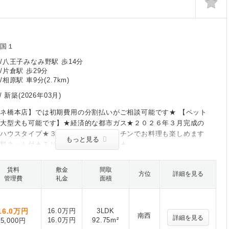
七国１
/八王子みなみ野駅 歩14分
/片倉駅 歩29分
相原駅 車9分(2.7km)
/
新築(2026年03月)
ネ橋本店】では初期費用の分割払いがご相談可能です★ 【ペット
・大型犬も可能です】★経済的な都市ガス★２０２６年３月完成の
スハウスタイプ★３口ガスコンロ付キッチンでお料理も楽しめます
もっと見る
無料ネット付★ＴＶインターフォン完備★
賃料
敷金
間取
方位
詳細を見る
管理費
礼金
面積
16.0
万円
16.0万円
3LDK
南西
詳細を見る
16.0万円
92.75m²
5,000円