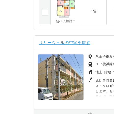
1階
1人検討中
リリーウェルの空室を探す
八王子市み
ＪＲ横浜線
地上3階建 
成約者特典B
ス・クロゼ
します。セ
るので、防