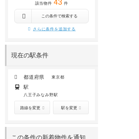
43
該当物件
件
八王子市みなみ野3丁目31-7 101
八王子市みなみ野4丁
子」 「八王子みなみ野駅」 下車 バス32分 徒歩12分
分
相原 徒歩43分
八王子みなみ野 徒歩12分
山田 徒歩28分
片倉 徒歩30分
八王子み
この条件で検索する
12.1
万円
11.7
万円
/ 4,000円
/ 4,000円
さらに条件を追加する
1階 /
1999年07月
3階 /
2007年03月
現在の駅条件
都道府県
東京都
駅
八王子みなみ野駅
路線を変更
駅を変更
この条件の新着物件を通知