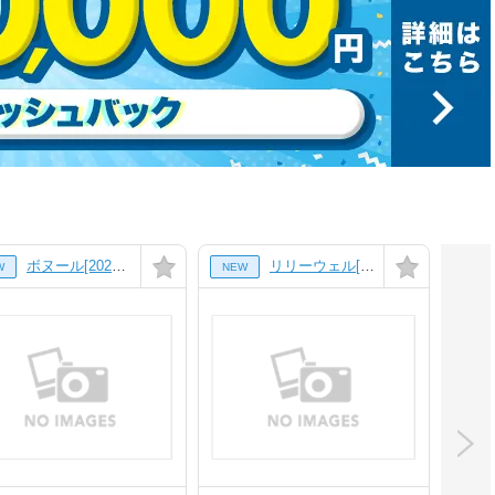
ボヌール[202号室]
リリーウェル[3階]
W
NEW