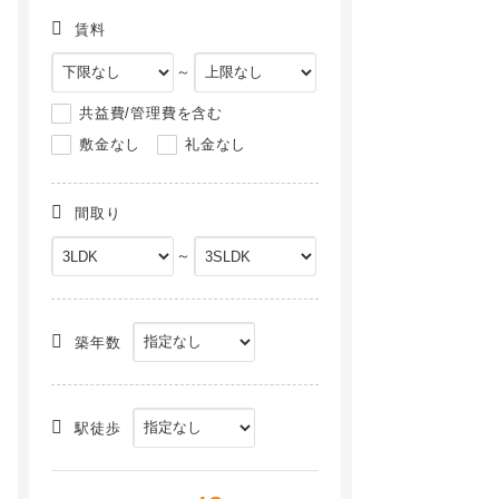
賃料
～
共益費/管理費を含む
敷金なし
礼金なし
間取り
～
[テラスハウス] 東京都八王子市みなみ野3丁目31-7 101 の賃貸【東京都 / 八王子市】
バニヤンコナコースト[3階]
NEW
NEW
築年数
駅徒歩