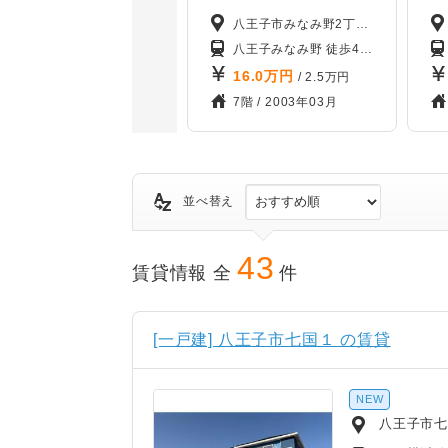
八王子市みなみ野2丁目1-1
八王子みなみ野 徒歩4分
片倉 徒歩23
16.0
万円
/ 2.5万円
7階 /
2003年03月
並べ替え
43
賃貸情報 全
件
[一戸建] 八王子市七国１ の賃貸
NEW
八王子市