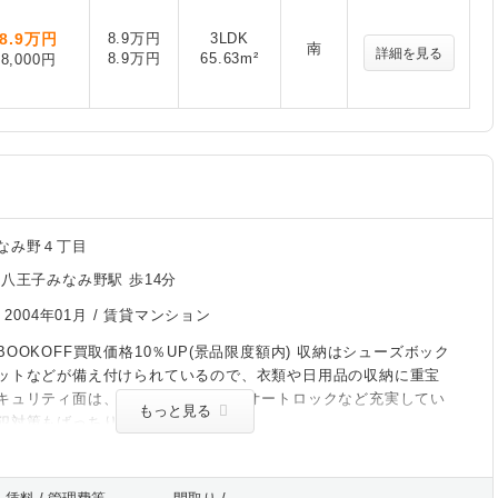
8.9
万円
8.9万円
3LDK
南
詳細を見る
8.9万円
65.63m²
8,000円
なみ野４丁目
/八王子みなみ野駅 歩14分
/
2004年01月
/ 賃貸マンション
OOKOFF買取価格10％UP(景品限度額内) 収納はシューズボック
ットなどが備え付けられているので、衣類や日用品の収納に重宝
キュリティ面は、TVインターホン・オートロックなど充実してい
もっと見る
犯対策もばっちりです。