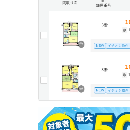
階 /
間取り図
部屋番号
1
3階
敷
NEW
イチオシ物件
1
3階
敷
NEW
イチオシ物件