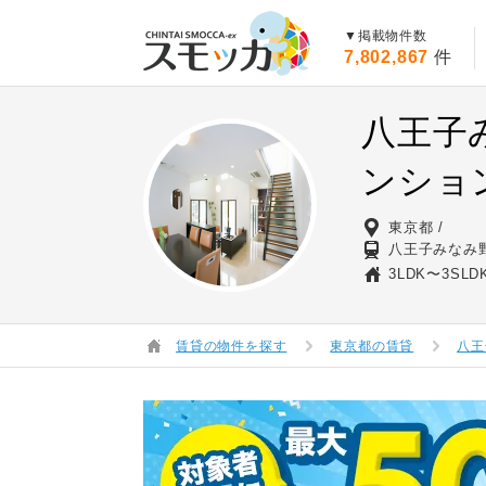
賃貸スモッカ
▼掲載物件数
7,802,867
件
八王子
ンショ
東京都
八王子みなみ野
3LDK〜3SLD
賃貸の物件を探す
東京都の賃貸
八王