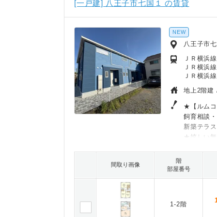
[一戸建] 八王子市七国１ の賃貸
NEW
八王子市
ＪＲ横浜線
ＪＲ横浜線
ＪＲ横浜線/
地上2階建 
★【ルムコ
飼育相談
新築テラ
★嬉しい
階
間取り画像
部屋番号
1-2階