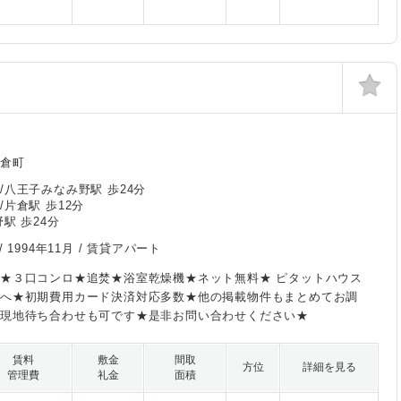
片倉町
/八王子みなみ野駅 歩24分
/片倉駅 歩12分
駅 歩24分
/
1994年11月
/ 賃貸アパート
★３口コンロ★追焚★浴室乾燥機★ネット無料★ ピタットハウス
店へ★初期費用カード決済対応多数★他の掲載物件もまとめてお調
現地待ち合わせも可です★是非お問い合わせください★
賃料
敷金
間取
方位
詳細を見る
管理費
礼金
面積