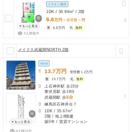
イチオシ物件
1DK / 30.84m² / 2階
6.6
万円
－
＋管理費
円
もっと見る
敷
6.6万円
礼
無料
3人閲覧中
メイクス武蔵関NORTH 2階
NEW
13.7
万円
管理費
1.2万円
敷
13.7万円
礼
無料
上石神井駅 歩23分
東伏見駅 歩19分
5分
武蔵関駅 歩
練馬区石神井台７
1DK
/
35.67m²
2階 / 地上8階建
築5年
/ 賃貸マンション
もっと見る
4人検討中