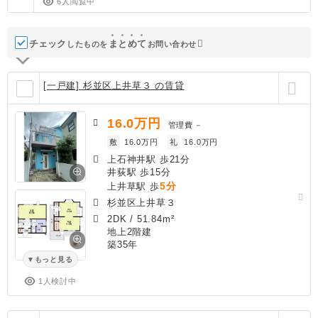
6人閲覧中
チェック
ま
と
め
て
したものを
お問い合わせ
[一戸建] 杉並区上井草３ の賃貸
16.0
万円
管理費
－
敷
16.0万円
礼
16.0万円
上石神井駅 歩21分
井荻駅 歩15分
5分
上井草駅 歩
杉並区上井草３
2DK
/
51.84m²
地上2階建
築35年
もっと見る
1人検討中