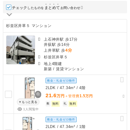
チェック
ま
と
め
て
したものを
お問い合わせ
杉並区井草５ マンション
上石神井駅 歩17分
井荻駅 歩14分
4分
上井草駅 歩
杉並区井草５
地上4階建
新築
/ 賃貸マンション
敷金・礼金ゼロ物件
2LDK / 47.34m² / 4階
21.6
万円
1.5
＋管理費
万円
もっと見る
敷
無料
礼
無料
1人閲覧中
敷金・礼金ゼロ物件
2LDK / 47.34m² / 1階