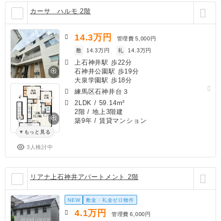
カーサ ハルモ 2階
14.3
万円
管理費
5,000円
敷
14.3万円
礼
14.3万円
上石神井駅 歩22分
石神井公園駅 歩19分
大泉学園駅 歩18分
練馬区石神井台３
2LDK
/
59.14m²
2階 / 地上3階建
築9年
/ 賃貸マンション
もっと見る
3人検討中
リアナ上石神井アパートメント 2階
NEW
敷金・礼金ゼロ物件
4.1
万円
管理費
6,000円