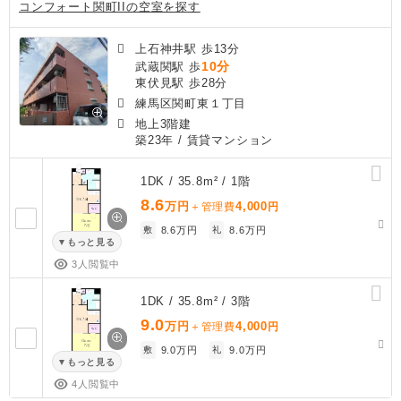
コンフォート関町IIの空室を探す
上石神井駅 歩13分
10分
武蔵関駅 歩
東伏見駅 歩28分
練馬区関町東１丁目
地上3階建
築23年
/ 賃貸マンション
1DK / 35.8m² / 1階
8.6
万円
4,000
＋管理費
円
敷
8.6万円
礼
8.6万円
もっと見る
3人閲覧中
1DK / 35.8m² / 3階
9.0
万円
4,000
＋管理費
円
敷
9.0万円
礼
9.0万円
もっと見る
4人閲覧中