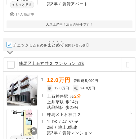
築8年
/ 賃貸アパート
もっと見る
14人検討中
人気上昇中！注目の物件です！
チェック
ま
と
め
て
したものを
お問い合わせ
練馬区上石神井２ マンション 2階
12.0
万円
管理費
5,000円
敷
12.0万円
礼
24.0万円
2分
上石神井駅 歩
上井草駅 歩14分
武蔵関駅 歩22分
練馬区上石神井２
1LDK
/
47.57m²
2階 / 地上3階建
築3年
/ 賃貸マンション