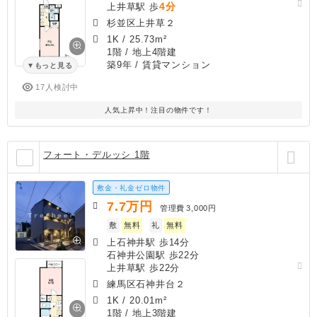
4分
上井草駅 歩
杉並区上井草２
1K
/
25.73m²
1階 / 地上4階建
築9年
/ 賃貸マンション
もっと見る
17人検討中
人気上昇中！注目の物件です！
フォート・デルッシ 1階
敷金・礼金ゼロ物件
7.7
万円
管理費
3,000円
敷
無料
礼
無料
上石神井駅 歩14分
石神井公園駅 歩22分
上井草駅 歩22分
練馬区石神井台２
1K
/
20.01m²
1階 / 地上3階建