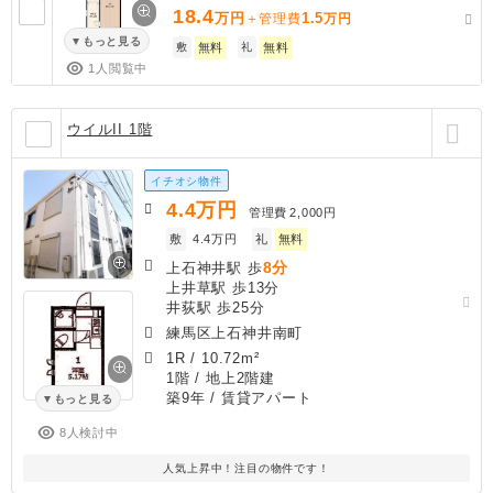
18.4
万円
1.5
＋管理費
万円
もっと見る
敷
無料
礼
無料
1人閲覧中
ウイルII 1階
イチオシ物件
4.4
万円
管理費
2,000円
敷
4.4万円
礼
無料
8分
上石神井駅 歩
上井草駅 歩13分
井荻駅 歩25分
練馬区上石神井南町
1R
/
10.72m²
1階 / 地上2階建
築9年
/ 賃貸アパート
もっと見る
8人検討中
人気上昇中！注目の物件です！