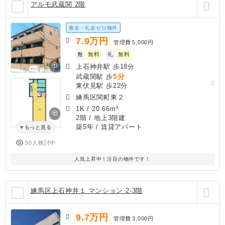
アルモ武蔵関 2階
敷金・礼金ゼロ物件
7.9
万円
管理費
5,000円
敷
無料
礼
無料
上石神井駅 歩18分
5分
武蔵関駅 歩
東伏見駅 歩22分
練馬区関町東２
1K
/
20.66m²
2階 / 地上3階建
築5年
/ 賃貸アパート
もっと見る
50人検討中
人気上昇中！注目の物件です！
練馬区上石神井１ マンション 2-3階
9.7
万円
管理費
3,000円