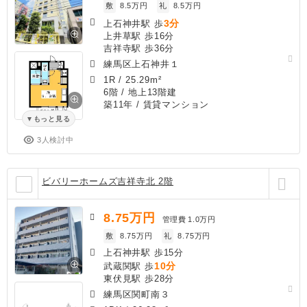
敷
8.5万円
礼
8.5万円
3分
上石神井駅 歩
上井草駅 歩16分
吉祥寺駅 歩36分
練馬区上石神井１
1R
/
25.29m²
6階 / 地上13階建
築11年
/ 賃貸マンション
もっと見る
3人検討中
ビバリーホームズ吉祥寺北 2階
8.75
万円
管理費
1.0万円
敷
8.75万円
礼
8.75万円
上石神井駅 歩15分
10分
武蔵関駅 歩
東伏見駅 歩28分
練馬区関町南３