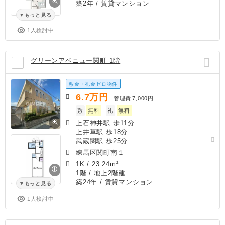
築2年
/ 賃貸マンション
もっと見る
1人検討中
グリーンアベニュー関町 1階
敷金・礼金ゼロ物件
6.7
万円
管理費
7,000円
敷
無料
礼
無料
上石神井駅 歩11分
上井草駅 歩18分
武蔵関駅 歩25分
練馬区関町南１
1K
/
23.24m²
1階 / 地上2階建
築24年
/ 賃貸マンション
もっと見る
1人検討中