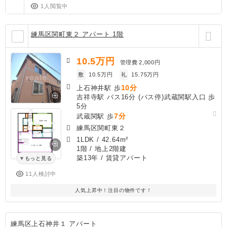
1人閲覧中
練馬区関町東２ アパート 1階
10.5
万円
管理費
2,000円
敷
10.5万円
礼
15.75万円
10分
上石神井駅 歩
吉祥寺駅 バス16分 (バス停)武蔵関駅入口 歩
5分
7分
武蔵関駅 歩
練馬区関町東２
1LDK
/
42.64m²
1階 / 地上2階建
築13年
/ 賃貸アパート
もっと見る
11人検討中
人気上昇中！注目の物件です！
練馬区上石神井１ アパート