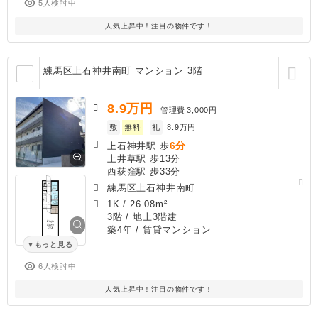
5人検討中
人気上昇中！注目の物件です！
練馬区上石神井南町 マンション 3階
8.9
万円
管理費
3,000円
敷
無料
礼
8.9万円
6分
上石神井駅 歩
上井草駅 歩13分
西荻窪駅 歩33分
練馬区上石神井南町
1K
/
26.08m²
3階 / 地上3階建
築4年
/ 賃貸マンション
もっと見る
6人検討中
人気上昇中！注目の物件です！