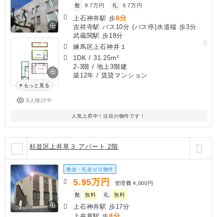
敷
9.7万円
礼
9.7万円
6分
上石神井駅 歩
吉祥寺駅 バス10分 (バス停)水道端 歩3分
武蔵関駅 歩18分
練馬区上石神井１
1DK
/
31.25m²
2-3階 / 地上3階建
築12年
/ 賃貸マンション
もっと見る
8人検討中
人気上昇中！注目の物件です！
杉並区上井草３ アパート 2階
敷金・礼金ゼロ物件
5.95
万円
管理費
4,000円
敷
無料
礼
無料
上石神井駅 歩17分
8分
上井草駅 歩