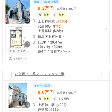
敷金・礼金ゼロ物件
9.3
万円
管理費
3,500円
敷
無料
礼
無料
10分
上石神井駅 歩
9分
武蔵関駅 歩
上井草駅 歩28分
練馬区上石神井４
1LDK
/
28.47m²
1階 / 地上2階建
築4年
/ 賃貸アパート
もっと見る
4人検討中
杉並区上井草２ マンション 1階
イチオシ物件
8.0
万円
管理費
8,000円
敷
無料
礼
8.0万円
上石神井駅 歩22分
井荻駅 歩11分