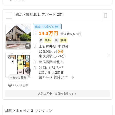
練馬区関町北１ アパート 2階
敷金・礼金ゼロ物件
14.3
万円
管理費
6,500円
敷
無料
礼
無料
上石神井駅 歩13分
5分
武蔵関駅 歩
東伏見駅 歩24分
練馬区関町北１
2LDK
/
54.3m²
2階 / 地上2階建
築12年
/ 賃貸アパート
もっと見る
27人検討中
人気上昇中！注目の物件です！
練馬区上石神井２ マンション