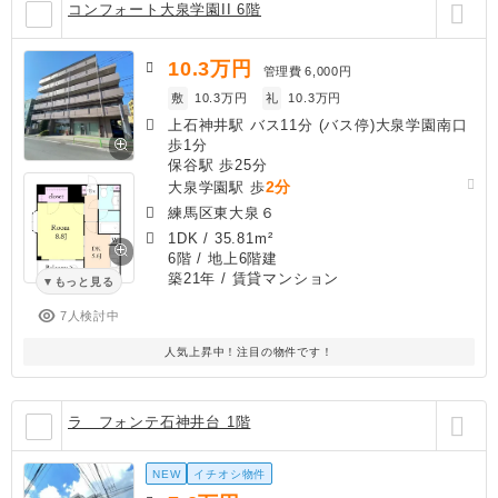
コンフォート大泉学園II 6階
10.3
万円
管理費
6,000円
敷
10.3万円
礼
10.3万円
上石神井駅 バス11分 (バス停)大泉学園南口
歩1分
保谷駅 歩25分
2分
大泉学園駅 歩
練馬区東大泉６
1DK
/
35.81m²
6階 / 地上6階建
築21年
/ 賃貸マンション
もっと見る
7人検討中
人気上昇中！注目の物件です！
ラ フォンテ石神井台 1階
NEW
イチオシ物件