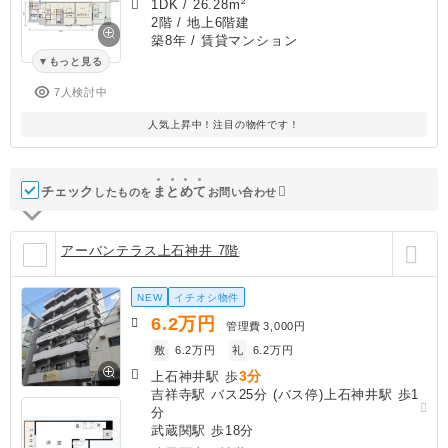
1DK
/
26.28m²
2階 / 地上6階建
築8年
/ 賃貸マンション
もっと見る
7人検討中
人気上昇中！注目の物件です！
チェック
ま
と
め
て
したものを
お問い合わせ
アーバンテラス上石神井 7階
NEW
イチオシ物件
6.2
万円
管理費
3,000円
敷
6.2万円
礼
6.2万円
3分
上石神井駅 歩
吉祥寺駅 バス25分 (バス停)上石神井駅 歩1
分
武蔵関駅 歩18分