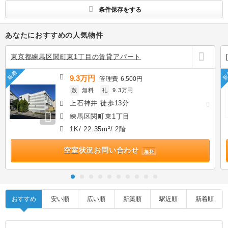
条件保存をする
あなたにおすすめの人気物件
東京都練馬区関町東1丁目の賃貸アパート
新着
新
9.3万円
管理費
6,500円
敷
無料
礼
9.3万円
上石神井 徒歩13分
練馬区関町東1丁目
1K/ 22.35m²/ 2階
空室状況お問い合わせ
無料
おすすめ
安い順
広い順
新築順
駅近順
新着順