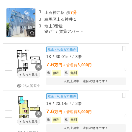
7分
上石神井駅 歩
練馬区上石神井１
地上3階建
築7年
/ 賃貸アパート
敷金・礼金ゼロ物件
1K / 30.01m² / 3階
7.6
万円
3,000
＋管理費
円
敷
無料
礼
無料
もっと見る
人気上昇中！注目の物件です！
25人閲覧中
敷金・礼金ゼロ物件
1R / 23.14m² / 3階
7.6
万円
3,000
＋管理費
円
敷
無料
礼
無料
もっと見る
人気上昇中！注目の物件です！