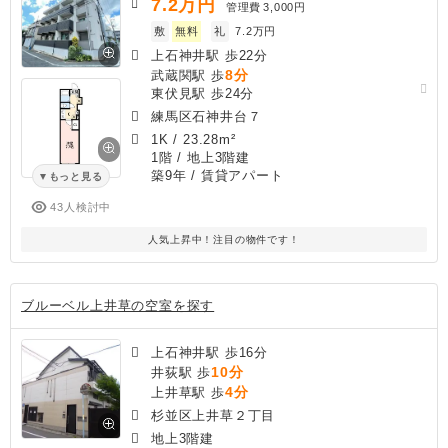
7.2
万円
管理費
3,000円
敷
無料
礼
7.2万円
上石神井駅 歩22分
8分
武蔵関駅 歩
東伏見駅 歩24分
練馬区石神井台７
1K
/
23.28m²
1階 / 地上3階建
築9年
/ 賃貸アパート
もっと見る
43人検討中
人気上昇中！注目の物件です！
ブルーベル上井草の空室を探す
上石神井駅 歩16分
10分
井荻駅 歩
4分
上井草駅 歩
杉並区上井草２丁目
地上3階建