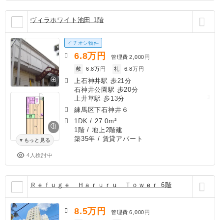
ヴィラホワイト池田 1階
イチオシ物件
6.8
万円
管理費
2,000円
敷
6.8万円
礼
6.8万円
上石神井駅 歩21分
石神井公園駅 歩20分
上井草駅 歩13分
練馬区下石神井６
1DK
/
27.0m²
1階 / 地上2階建
築35年
/ 賃貸アパート
もっと見る
4人検討中
Ｒｅｆｕｇｅ Ｈａｒｕｒｕ Ｔｏｗｅｒ 6階
8.5
万円
管理費
6,000円