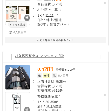
西荻窪駅 歩28分
杉並区上井草３
1R
/
11.11m²
2階 / 地上2階建
築3年
/ 賃貸アパート
もっと見る
6人検討中
人気上昇中！注目の物件です！
杉並区西荻北４ マンション 2階
8.4
万円
管理費
5,000円
敷
無料
礼
8.4万円
上石神井駅 歩28分
吉祥寺駅 歩20分
西荻窪駅 歩12分
杉並区西荻北４
1K
/
20.35m²
2階 / 地上5階建
築26年
/ 賃貸マンション