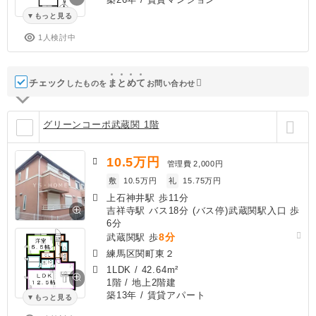
もっと見る
1人検討中
チェック
ま
と
め
て
したものを
お問い合わせ
グリーンコーポ武蔵関 1階
10.5
万円
管理費
2,000円
敷
10.5万円
礼
15.75万円
上石神井駅 歩11分
吉祥寺駅 バス18分 (バス停)武蔵関駅入口 歩
6分
8分
武蔵関駅 歩
練馬区関町東２
1LDK
/
42.64m²
1階 / 地上2階建
築13年
/ 賃貸アパート
もっと見る