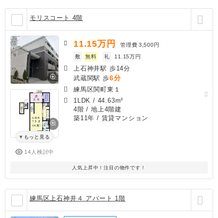
モリスコート 4階
11.15
万円
管理費
3,500円
敷
無料
礼
11.15万円
上石神井駅 歩14分
6分
武蔵関駅 歩
練馬区関町東１
1LDK
/
44.63m²
4階 / 地上4階建
築11年
/ 賃貸マンション
もっと見る
14人検討中
人気上昇中！注目の物件です！
練馬区上石神井４ アパート 1階