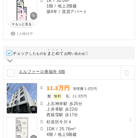
1K
/
30.0m²
1階 / 地上2階建
築6年
/ 賃貸アパート
もっと見る
1人検討中
チェック
ま
と
め
て
したものを
お問い合わせ
エルファーロ善福寺 4階
11.3
万円
管理費
1.0万円
敷
無料
礼
11.3万円
上石神井駅 歩25分
上井草駅 歩22分
西荻窪駅 歩17分
杉並区今川４
1DK
/
25.76m²
4階 / 地上5階建