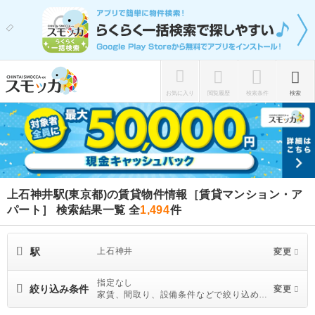
お気に入り
閲覧履歴
検索条件
検索
上石神井駅(東京都)の賃貸物件情報［賃貸マンション・ア
パート］ 検索結果一覧
全
1,494
件
駅
上石神井
変更
指定なし
絞り込み条件
変更
家賃、間取り、設備条件などで絞り込めま
す