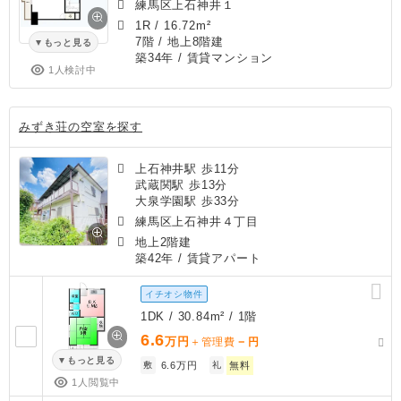
練馬区上石神井１
1R
/
16.72m²
7階 / 地上8階建
もっと見る
築34年
/ 賃貸マンション
1人検討中
みずき荘の空室を探す
上石神井駅 歩11分
武蔵関駅 歩13分
大泉学園駅 歩33分
練馬区上石神井４丁目
地上2階建
築42年
/ 賃貸アパート
イチオシ物件
1DK / 30.84m² / 1階
6.6
万円
－
＋管理費
円
もっと見る
敷
6.6万円
礼
無料
1人閲覧中