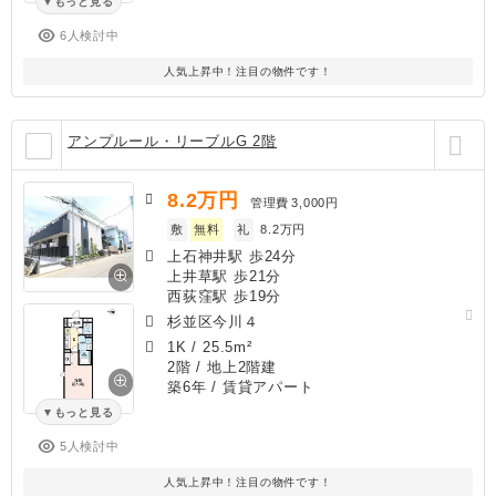
もっと見る
6人検討中
人気上昇中！注目の物件です！
アンプルール・リーブルG 2階
8.2
万円
管理費
3,000円
敷
無料
礼
8.2万円
上石神井駅 歩24分
上井草駅 歩21分
西荻窪駅 歩19分
杉並区今川４
1K
/
25.5m²
2階 / 地上2階建
築6年
/ 賃貸アパート
もっと見る
5人検討中
人気上昇中！注目の物件です！