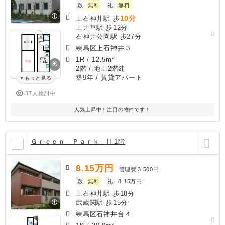
敷
無料
礼
無料
10分
上石神井駅 歩
上井草駅 歩12分
石神井公園駅 歩27分
練馬区上石神井３
1R
/
12.5m²
2階 / 地上2階建
築9年
/ 賃貸アパート
もっと見る
37人検討中
人気上昇中！注目の物件です！
Ｇｒｅｅｎ Ｐａｒｋ II 1階
8.15
万円
管理費
3,500円
敷
無料
礼
8.15万円
上石神井駅 歩18分
武蔵関駅 歩15分
練馬区石神井台４