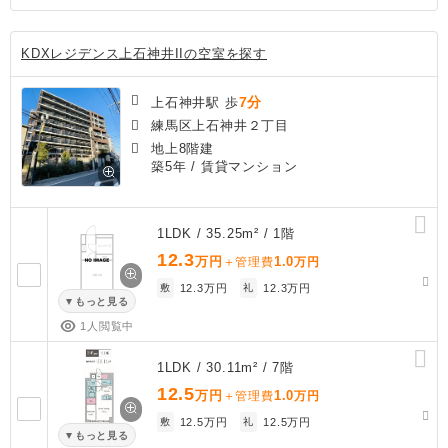
KDXレジデンス上石神井IIの空室を探す
7分
上石神井駅 歩
練馬区上石神井２丁目
地上8階建
築5年
/ 賃貸マンション
1LDK / 35.25m² / 1階
12.3
万円
1.0
＋管理費
万円
敷
12.3万円
礼
12.3万円
もっと見る
1人閲覧中
1LDK / 30.11m² / 7階
12.5
万円
1.0
＋管理費
万円
敷
12.5万円
礼
12.5万円
もっと見る