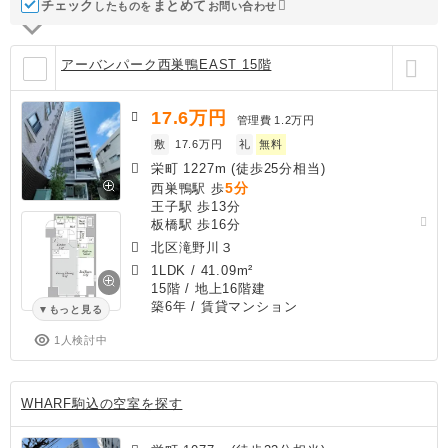
チェック
ま
と
め
て
したものを
お問い合わせ
アーバンパーク西巣鴨EAST 15階
17.6
万円
管理費
1.2万円
敷
17.6万円
礼
無料
栄町 1227m (徒歩25分相当)
5分
西巣鴨駅 歩
王子駅 歩13分
板橋駅 歩16分
北区滝野川３
1LDK
/
41.09m²
15階 / 地上16階建
築6年
/ 賃貸マンション
もっと見る
1人検討中
WHARF駒込の空室を探す