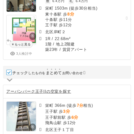
敷
6.4万円
礼
6.4万円
栄町 1503m (徒歩30分相当)
8分
東十条駅 歩
十条駅 歩11分
王子駅 歩12分
北区岸町２
1R
/
22.68m²
1階 / 地上2階建
もっと見る
築23年
/ 賃貸アパート
3人検討中
チェック
ま
と
め
て
したものを
お問い合わせ
アーバンパーク王子IIの空室を探す
栄町 366m (徒歩
7分
相当)
3分
王子駅 歩
6分
王子駅前駅 歩
飛鳥山駅 歩12分
北区王子１丁目