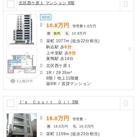
北区西ケ原１ マンション 9階
NEW
10.8
万円
管理費
1.0万円
敷
無料
礼
10.8万円
栄町 1077m (徒歩22分相当)
6分
駒込駅 歩
9分
上中里駅 歩
巣鴨駅 歩14分
北区西ケ原１
1R
/
29.35m²
9階 / 地上11階建
3人検討中
築8年
/ 賃貸マンション
Ｉ’ｓ Ｃｏｕｒｔ Ｏｊｉ 3階
16.0
万円
管理費
－
敷
16.0万円
礼
16.0万円
栄町 1159m (徒歩23分相当)