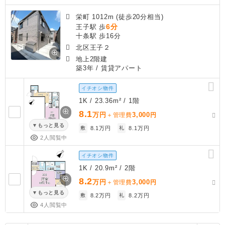
栄町 1012m (徒歩20分相当)
6分
王子駅 歩
十条駅 歩16分
北区王子２
地上2階建
築3年
/ 賃貸アパート
イチオシ物件
1K / 23.36m² / 1階
8.1
万円
3,000
＋管理費
円
もっと見る
敷
8.1万円
礼
8.1万円
2人閲覧中
イチオシ物件
1K / 20.9m² / 2階
8.2
万円
3,000
＋管理費
円
もっと見る
敷
8.2万円
礼
8.2万円
4人閲覧中