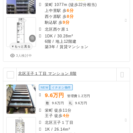
栄町 1077m (徒歩22分相当)
6分
上中里駅 歩
8分
西ケ原駅 歩
9分
駒込駅 歩
北区西ケ原１
1DK
/
30.28m²
6階 / 地上12階建
築3年
/ 賃貸マンション
もっと見る
3人検討中
北区王子１丁目 マンション 8階
NEW
イチオシ物件
9.6
万円
管理費
1.2万円
敷
9.6万円
礼
9.6万円
栄町 徒歩11分
王子 徒歩
4分
北区王子１丁目
1K
/
26.14m²