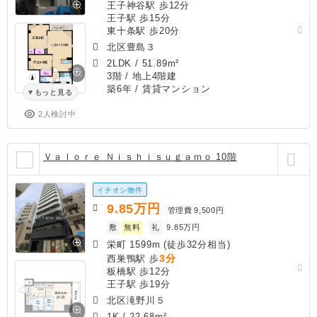
王子神谷駅 歩12分
王子駅 歩15分
東十条駅 歩20分
北区豊島３
2LDK
/
51.89m²
3階 / 地上4階建
築6年
/ 賃貸マンション
もっと見る
2人検討中
Ｖａｌｏｒｅ Ｎｉｓｈｉｓｕｇａｍｏ 10階
イチオシ物件
9.85
万円
管理費
9,500円
敷
無料
礼
9.85万円
栄町 1599m (徒歩32分相当)
3分
西巣鴨駅 歩
板橋駅 歩12分
王子駅 歩19分
北区滝野川５
1K
/
22.68m²