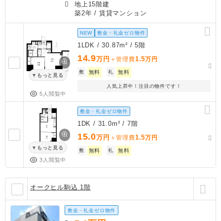
地上15階建
築2年
/ 賃貸マンション
NEW
敷金・礼金ゼロ物件
1LDK / 30.87m² / 5階
14.9
万円
1.5
＋管理費
万円
敷
無料
礼
無料
もっと見る
人気上昇中！注目の物件です！
5人閲覧中
敷金・礼金ゼロ物件
1DK / 31.0m² / 7階
15.0
万円
1.5
＋管理費
万円
もっと見る
敷
無料
礼
無料
3人閲覧中
オークヒル駒込 1階
敷金・礼金ゼロ物件