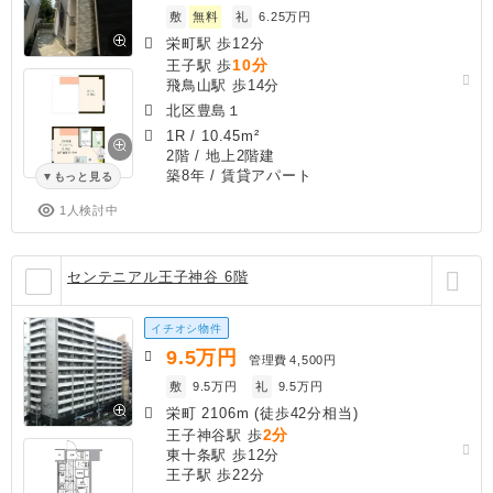
敷
無料
礼
6.25万円
栄町駅 歩12分
10分
王子駅 歩
飛鳥山駅 歩14分
北区豊島１
1R
/
10.45m²
2階 / 地上2階建
築8年
/ 賃貸アパート
もっと見る
1人検討中
センテニアル王子神谷 6階
イチオシ物件
9.5
万円
管理費
4,500円
敷
9.5万円
礼
9.5万円
栄町 2106m (徒歩42分相当)
2分
王子神谷駅 歩
東十条駅 歩12分
王子駅 歩22分