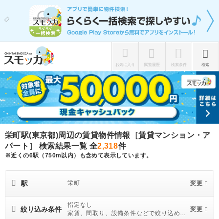
お気に入り
閲覧履歴
検索条件
検索
栄町駅(東京都)周辺の賃貸物件情報［賃貸マンション・ア
パート］ 検索結果一覧
全
2,318
件
※近くの6駅（750m以内）も含めて表示しています。
駅
栄町
変更
指定なし
絞り込み条件
変更
家賃、間取り、設備条件などで絞り込めま