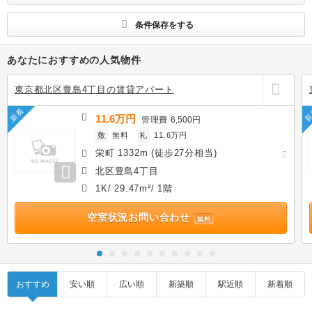
す
条件保存をする
あなたにおすすめの人気物件
東京都北区豊島4丁目の賃貸アパート
新着
新
11.6万円
管理費
6,500円
敷
無料
礼
11.6万円
栄町 1332m (徒歩27分相当)
北区豊島4丁目
1K/ 29.47m²/ 1階
空室状況お問い合わせ
無料
おすすめ
安い順
広い順
新築順
駅近順
新着順