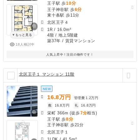
10分
王子駅 歩
6分
王子神谷駅 歩
東十条駅 歩11分
北区王子４
1R
/
16.0m²
4階 / 地上5階建
もっと見る
築37年
/ 賃貸マンション
18人検討中
人気上昇中！注目の物件です！
北区王子１ マンション 11階
NEW
16.8
万円
管理費
1.2万円
敷
16.8万円
礼
16.8万円
栄町 366m (徒歩
7分
相当)
8分
王子駅 歩
王子神谷駅 歩21分
北区王子１
1LDK
/
41.5m²