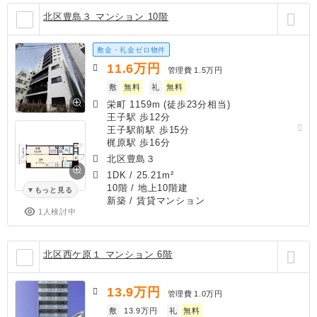
北区豊島３ マンション 10階
敷金・礼金ゼロ物件
11.6
万円
管理費
1.5万円
敷
無料
礼
無料
栄町 1159m (徒歩23分相当)
王子駅 歩12分
王子駅前駅 歩15分
梶原駅 歩16分
北区豊島３
1DK
/
25.21m²
10階 / 地上10階建
もっと見る
新築
/ 賃貸マンション
1人検討中
北区西ケ原１ マンション 6階
13.9
万円
管理費
1.0万円
敷
13.9万円
礼
無料