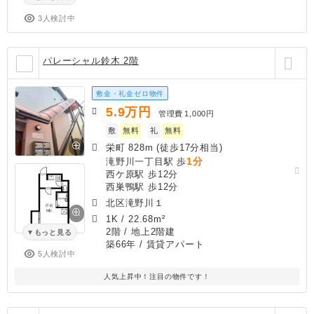
3人検討中
パレーシャル鈴木 2階
敷金・礼金ゼロ物件
5.9
万円
管理費
1,000円
敷
無料
礼
無料
栄町 828m (徒歩17分相当)
1分
滝野川一丁目駅 歩
西ケ原駅 歩12分
西巣鴨駅 歩12分
北区滝野川１
1K
/
22.68m²
2階 / 地上2階建
もっと見る
築66年
/ 賃貸アパート
5人検討中
人気上昇中！注目の物件です！