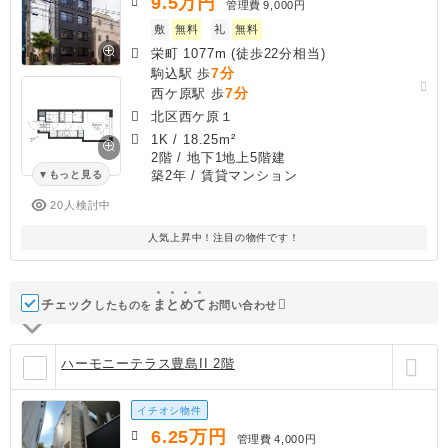
9.5
万円
管理費
9,000円
敷
無料
礼
無料
栄町 1077m (徒歩22分相当)
7分
駒込駅 歩
7分
西ケ原駅 歩
北区西ケ原１
1K
/
18.25m²
2階 / 地下1地上5階建
築2年
/ 賃貸マンション
もっと見る
20人検討中
人気上昇中！注目の物件です！
チェック
ま
と
め
て
したものを
お問い合わせ
ハーモニーテラス豊島II 2階
イチオシ物件
6.25
万円
管理費
4,000円