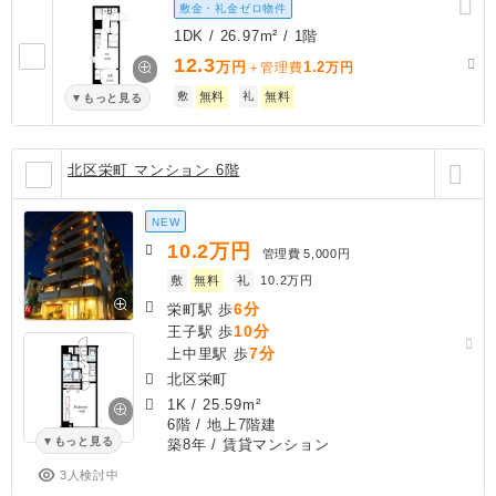
敷金・礼金ゼロ物件
1DK / 26.97m² / 1階
12.3
万円
1.2
＋管理費
万円
敷
無料
礼
無料
もっと見る
北区栄町 マンション 6階
NEW
10.2
万円
管理費
5,000円
敷
無料
礼
10.2万円
6分
栄町駅 歩
10分
王子駅 歩
7分
上中里駅 歩
北区栄町
1K
/
25.59m²
6階 / 地上7階建
もっと見る
築8年
/ 賃貸マンション
3人検討中