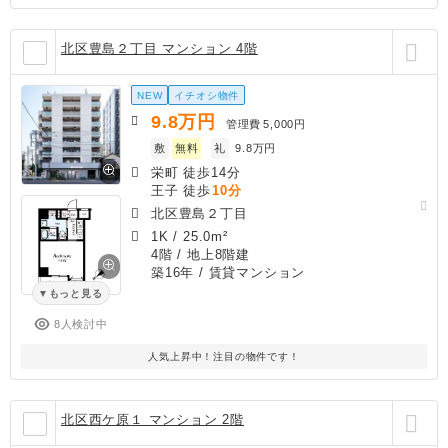
北区豊島２丁目 マンション 4階
NEW
イチオシ物件
9.8
万円
管理費
5,000円
敷
無料
礼
9.8万円
栄町 徒歩14分
王子 徒歩
10分
北区豊島２丁目
1K
/
25.0m²
4階 / 地上8階建
築16年
/ 賃貸マンション
もっと見る
8人検討中
人気上昇中！注目の物件です！
北区西ケ原１ マンション 2階