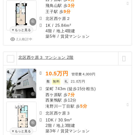
3分
飛鳥山駅 歩
9分
王子駅 歩
北区西ケ原２
1K
/
25.84m²
もっと見る
4階 / 地上4階建
築5年
/ 賃貸マンション
2人検討中
北区西ケ原３ マンション 2階
10.5
万円
管理費
4,000円
敷
無料
礼
21.0万円
栄町 743m (徒歩15分相当)
7分
西ケ原駅 歩
西巣鴨駅 歩12分
5分
滝野川一丁目駅 歩
北区西ケ原３
1DK
/
30.9m²
2階 / 地上3階建
築3年
/ 賃貸マンション
もっと見る