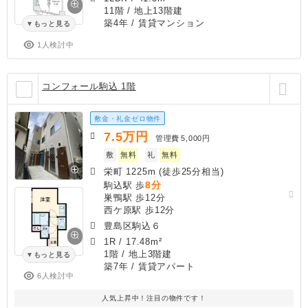
11階 / 地上13階建
築4年
/ 賃貸マンション
もっと見る
1人検討中
コンフォール駒込 1階
敷金・礼金ゼロ物件
7.5
万円
管理費
5,000円
敷
無料
礼
無料
栄町 1225m (徒歩25分相当)
8分
駒込駅 歩
巣鴨駅 歩12分
西ケ原駅 歩12分
豊島区駒込６
1R
/
17.48m²
1階 / 地上3階建
もっと見る
築7年
/ 賃貸アパート
6人検討中
人気上昇中！注目の物件です！