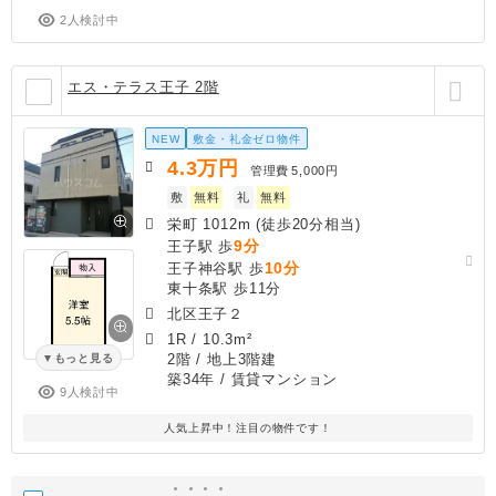
2人検討中
エス・テラス王子 2階
NEW
敷金・礼金ゼロ物件
4.3
万円
管理費
5,000円
敷
無料
礼
無料
栄町 1012m (徒歩20分相当)
9分
王子駅 歩
10分
王子神谷駅 歩
東十条駅 歩11分
北区王子２
1R
/
10.3m²
2階 / 地上3階建
もっと見る
築34年
/ 賃貸マンション
9人検討中
人気上昇中！注目の物件です！