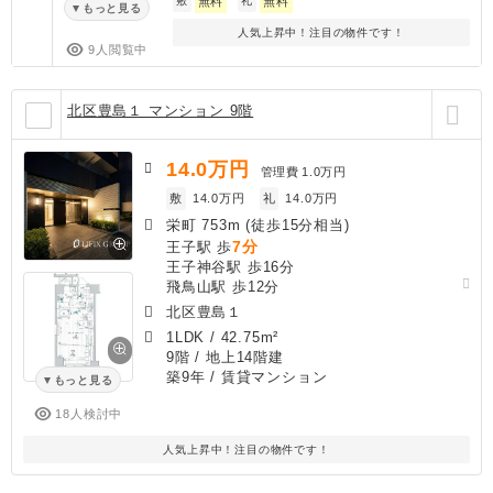
敷
無料
礼
無料
もっと見る
人気上昇中！注目の物件です！
9人閲覧中
北区豊島１ マンション 9階
14.0
万円
管理費
1.0万円
敷
14.0万円
礼
14.0万円
栄町 753m (徒歩15分相当)
7分
王子駅 歩
王子神谷駅 歩16分
飛鳥山駅 歩12分
北区豊島１
1LDK
/
42.75m²
9階 / 地上14階建
築9年
/ 賃貸マンション
もっと見る
18人検討中
人気上昇中！注目の物件です！