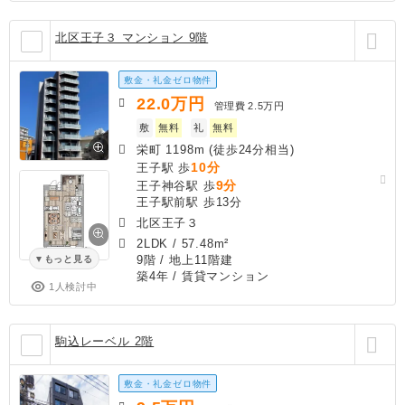
北区王子３ マンション 9階
敷金・礼金ゼロ物件
22.0
万円
管理費
2.5万円
敷
無料
礼
無料
栄町 1198m (徒歩24分相当)
10分
王子駅 歩
9分
王子神谷駅 歩
王子駅前駅 歩13分
北区王子３
2LDK
/
57.48m²
9階 / 地上11階建
もっと見る
築4年
/ 賃貸マンション
1人検討中
駒込レーベル 2階
敷金・礼金ゼロ物件