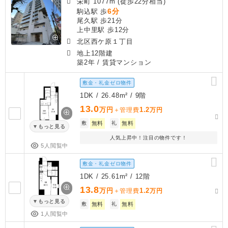
栄町 1077m (徒歩22分相当)
6分
駒込駅 歩
尾久駅 歩21分
上中里駅 歩12分
北区西ケ原１丁目
地上12階建
築2年
/ 賃貸マンション
敷金・礼金ゼロ物件
1DK / 26.48m² / 9階
13.0
万円
1.2
＋管理費
万円
敷
無料
礼
無料
もっと見る
人気上昇中！注目の物件です！
5人閲覧中
敷金・礼金ゼロ物件
1DK / 25.61m² / 12階
13.8
万円
1.2
＋管理費
万円
もっと見る
敷
無料
礼
無料
1人閲覧中