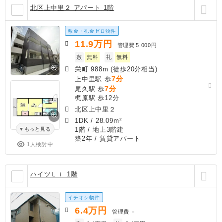
北区上中里２ アパート 1階
敷金・礼金ゼロ物件
11.9
万円
管理費
5,000円
敷
無料
礼
無料
栄町 988m (徒歩20分相当)
7分
上中里駅 歩
7分
尾久駅 歩
梶原駅 歩12分
北区上中里２
1DK
/
28.09m²
1階 / 地上3階建
もっと見る
築2年
/ 賃貸アパート
1人検討中
ハイツＬｉ 1階
イチオシ物件
6.4
万円
管理費
－