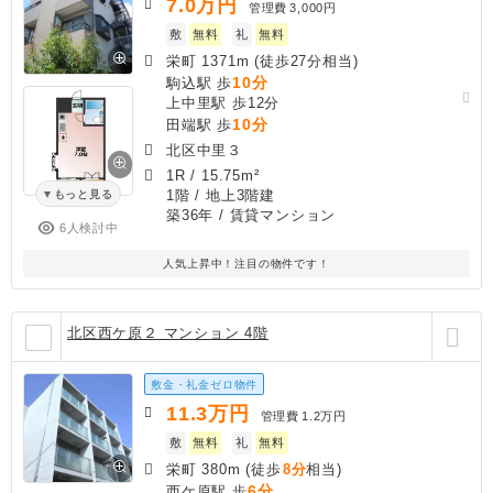
7.0
万円
管理費
3,000円
敷
無料
礼
無料
栄町 1371m (徒歩27分相当)
10分
駒込駅 歩
上中里駅 歩12分
10分
田端駅 歩
北区中里３
1R
/
15.75m²
1階 / 地上3階建
もっと見る
築36年
/ 賃貸マンション
6人検討中
人気上昇中！注目の物件です！
北区西ケ原２ マンション 4階
敷金・礼金ゼロ物件
11.3
万円
管理費
1.2万円
敷
無料
礼
無料
栄町 380m (徒歩
8分
相当)
6分
西ケ原駅 歩