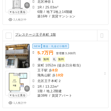
北区神谷１
1R
/
25.03m²
6階 / 地下1地上14階建
もっと見る
築16年
/ 賃貸マンション
2人検討中
プレステージ王子本町 1階
NEW
敷金・礼金ゼロ物件
5.7
万円
管理費
3,000円
敷
無料
礼
無料
栄町 1052m (徒歩21分相当)
8分
王子駅 歩
10分
飛鳥山駅 歩
北区王子本町２
1R
/
13.22m²
1階 / 地上2階建
築38年
/ 賃貸アパート
もっと見る
1人検討中