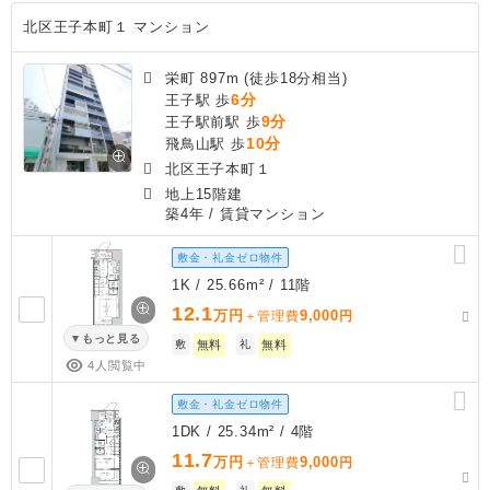
北区王子本町１ マンション
栄町 897m (徒歩18分相当)
6分
王子駅 歩
9分
王子駅前駅 歩
10分
飛鳥山駅 歩
北区王子本町１
地上15階建
築4年
/ 賃貸マンション
敷金・礼金ゼロ物件
1K / 25.66m² / 11階
12.1
万円
9,000
＋管理費
円
もっと見る
敷
無料
礼
無料
4人閲覧中
敷金・礼金ゼロ物件
1DK / 25.34m² / 4階
11.7
万円
9,000
＋管理費
円