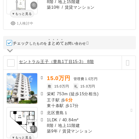
8階 / 地上15階建
築10年
/ 賃貸マンション
もっと見る
1人検討中
チェック
ま
と
め
て
したものを
お問い合わせ
セントラル王子（豊島1丁目15-3） 8階
15.0
万円
管理費
1.0万円
敷
15.0万円
礼
15.0万円
栄町 753m (徒歩15分相当)
6分
王子駅 歩
東十条駅 歩17分
北区豊島１
1LDK
/
40.84m²
8階 / 地上11階建
築9年
/ 賃貸マンション
もっと見る