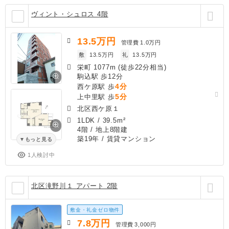
ヴィント・シュロス 4階
13.5
万円
管理費
1.0万円
敷
13.5万円
礼
13.5万円
栄町 1077m (徒歩22分相当)
駒込駅 歩12分
4分
西ケ原駅 歩
5分
上中里駅 歩
北区西ケ原１
1LDK
/
39.5m²
4階 / 地上8階建
築19年
/ 賃貸マンション
もっと見る
1人検討中
北区滝野川１ アパート 2階
敷金・礼金ゼロ物件
7.8
万円
管理費
3,000円