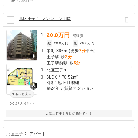
北区王子１ マンション 8階
20.0
万円
管理費
－
敷
20.0万円
礼
20.0万円
栄町 366m (徒歩
7分
相当)
2分
王子駅 歩
5分
王子駅前駅 歩
北区王子１
3LDK
/
70.52m²
8階 / 地上11階建
築24年
/ 賃貸マンション
もっと見る
27人検討中
人気上昇中！注目の物件です！
北区王子２ アパート