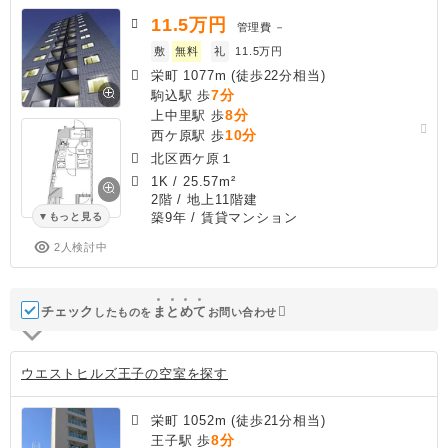
11.5
万円
管理費
－
敷
無料
礼
11.5万円
栄町 1077m (徒歩22分相当)
7分
駒込駅 歩
8分
上中里駅 歩
10分
西ケ原駅 歩
北区西ケ原１
1K
/
25.57m²
2階 / 地上11階建
築9年
/ 賃貸マンション
もっと見る
2人検討中
チェック
ま
と
め
て
したものを
お問い合わせ
ウエストヒルズ王子の空室を探す
栄町 1052m (徒歩21分相当)
8分
王子駅 歩