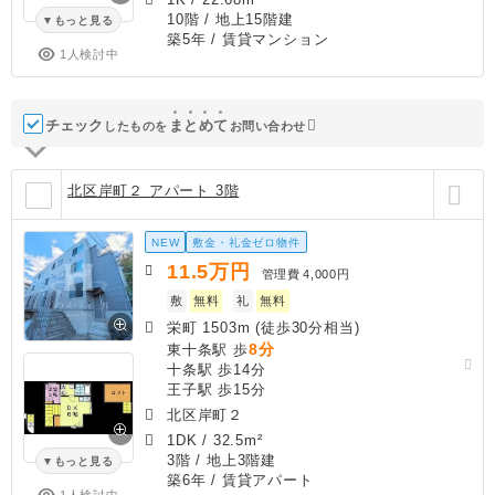
10階 / 地上15階建
もっと見る
築5年
/ 賃貸マンション
1人検討中
チェック
ま
と
め
て
したものを
お問い合わせ
北区岸町２ アパート 3階
NEW
敷金・礼金ゼロ物件
11.5
万円
管理費
4,000円
敷
無料
礼
無料
栄町 1503m (徒歩30分相当)
8分
東十条駅 歩
十条駅 歩14分
王子駅 歩15分
北区岸町２
1DK
/
32.5m²
3階 / 地上3階建
もっと見る
築6年
/ 賃貸アパート
1人検討中