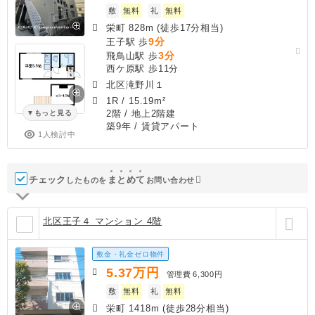
敷
無料
礼
無料
栄町 828m (徒歩17分相当)
9分
王子駅 歩
3分
飛鳥山駅 歩
西ケ原駅 歩11分
北区滝野川１
1R
/
15.19m²
2階 / 地上2階建
もっと見る
築9年
/ 賃貸アパート
1人検討中
チェック
ま
と
め
て
したものを
お問い合わせ
北区王子４ マンション 4階
敷金・礼金ゼロ物件
5.37
万円
管理費
6,300円
敷
無料
礼
無料
栄町 1418m (徒歩28分相当)