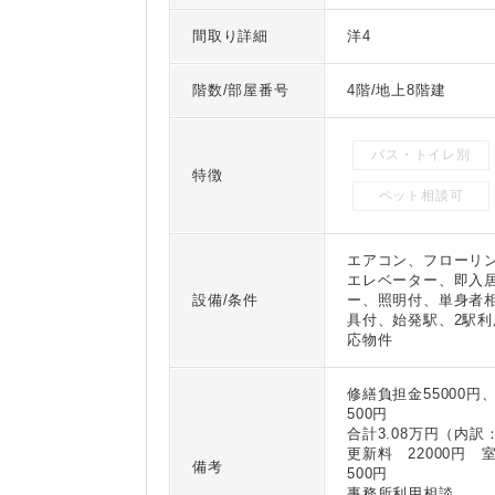
間取り詳細
洋4
階数/部屋番号
4階/地上8階建
バス・トイレ別
特徴
ペット相談可
エアコン、フローリ
エレベーター、即入
設備/条件
ー、照明付、単身者
具付、始発駅、2駅利
応物件
修繕負担金55000円
500円
合計3.08万円（内訳
更新料 22000円 
備考
500円
事務所利用相談