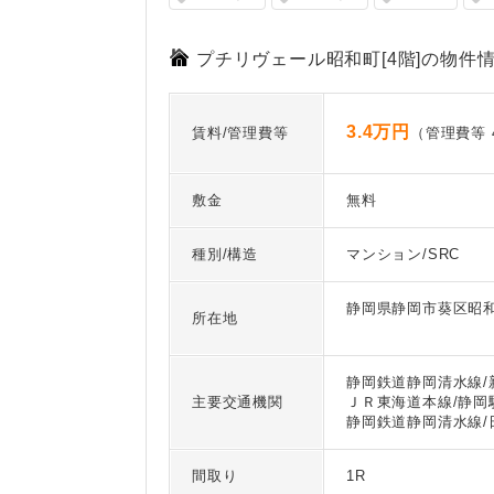
プチリヴェール昭和町[4階]の物件
3.4万円
賃料/管理費等
（管理費等 4
敷金
無料
種別/構造
マンション/SRC
静岡県静岡市葵区昭
所在地
静岡鉄道静岡清水線/
主要交通機関
ＪＲ東海道本線/静岡
静岡鉄道静岡清水線/
間取り
1R