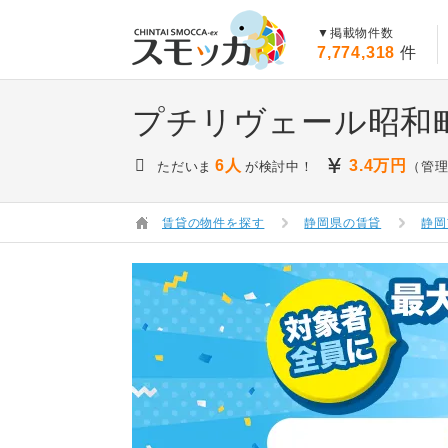
賃貸スモッカ
▼掲載物件数
7,774,318
件
プチリヴェール昭和町
6人
3.4
万円
ただいま
が検討中！
（管理
賃貸の物件を探す
静岡県の賃貸
静岡