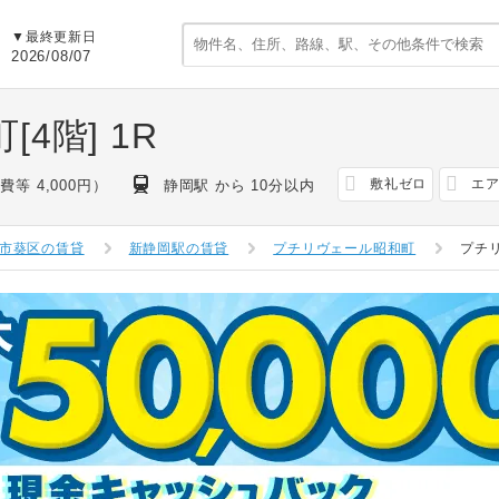
▼最終更新日
2026/08/07
[4階]
1R
敷礼ゼロ
エ
費等 4,000円）
静岡駅 から 10分以内
市葵区の賃貸
新静岡駅の賃貸
プチリヴェール昭和町
プチ