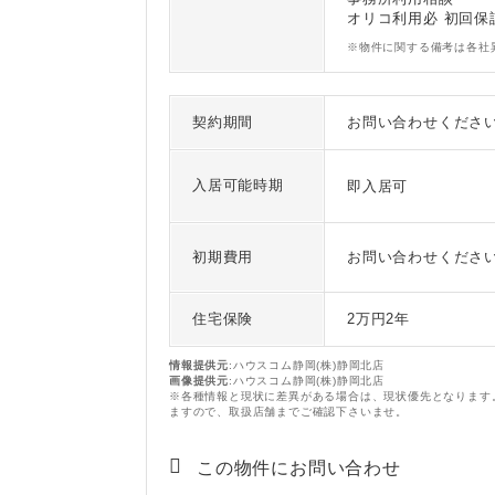
オリコ利用必 初回保
※物件に関する備考は各社
契約期間
お問い合わせくださ
入居可能時期
即入居可
初期費用
お問い合わせくださ
住宅保険
2万円2年
情報提供元
:ハウスコム静岡(株)静岡北店
画像提供元
:ハウスコム静岡(株)静岡北店
※各種情報と現状に差異がある場合は、現状優先となります
ますので、取扱店舗までご確認下さいませ。
この物件にお問い合わせ