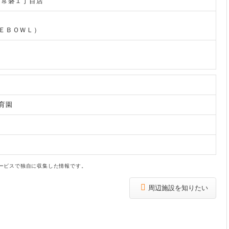
岡常磐１丁目店
ＥＢＯＷＬ）
育園
ービスで独自に収集した情報です。
周辺施設を知りたい