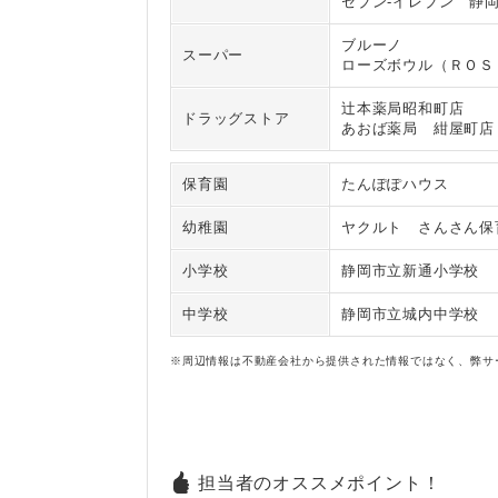
セブン‐イレブン 静
ブルーノ
スーパー
ローズボウル（ＲＯＳ
辻本薬局昭和町店
ドラッグストア
あおば薬局 紺屋町店
保育園
たんぽぽハウス
幼稚園
ヤクルト さんさん保
小学校
静岡市立新通小学校
中学校
静岡市立城内中学校
※周辺情報は不動産会社から提供された情報ではなく、弊サ
担当者のオススメポイント！