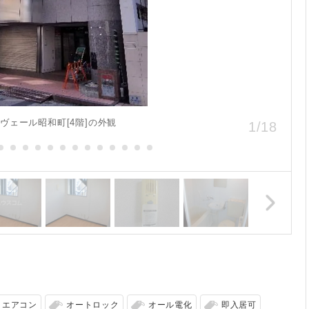
ヴェール昭和町[4階]の外観
1
/
18
エアコン
オートロック
オール電化
即入居可