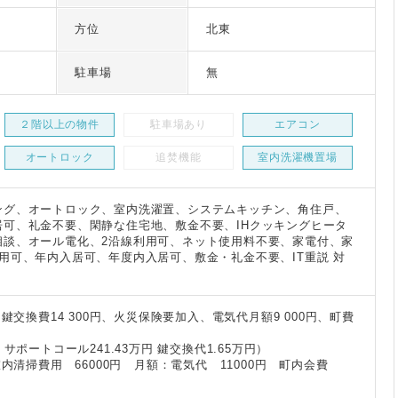
方位
北東
駐車場
無
２階以上の物件
駐車場あり
エアコン
オートロック
追焚機能
室内洗濯機置場
ング、オートロック、室内洗濯置、システムキッチン、角住戸、
居可、礼金不要、閑静な住宅地、敷金不要、IHクッキングヒータ
相談、オール電化、2沿線利用可、ネット使用料不要、家電付、家
用可、年内入居可、年度内入居可、敷金・礼金不要、IT重説 対
、鍵交換費14 300円、火災保険要加入、電気代月額9 000円、町費
：サポートコール241.43万円 鍵交換代1.65万円）
室内清掃費用 66000円 月額：電気代 11000円 町内会費