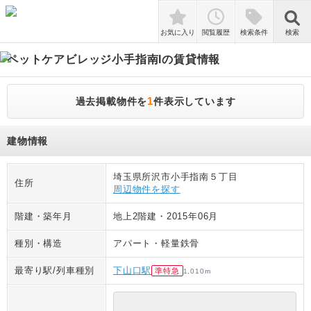
検索
お気に入り
閲覧履歴
検索条件
検索
ペットケアビレッジ小手指南I
の賃貸情報
1
過去掲載物件を
件表示しています
建物情報
埼玉県所沢市小手指南５丁目
住所
周辺物件を探す
階建・築年月
地上2階建
・
2015年06月
種別・構造
アパート
・
軽量鉄骨
最寄り駅/列車種別
下山口駅
準特急
1,010
m