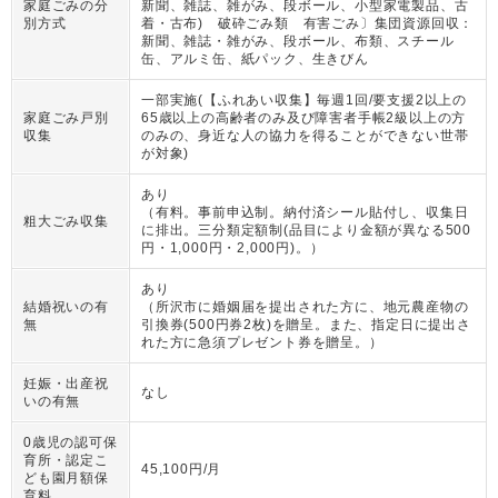
家庭ごみの分
新聞、雑誌、雑がみ、段ボール、小型家電製品、古
別方式
着・古布) 破砕ごみ類 有害ごみ〕集団資源回収：
新聞、雑誌・雑がみ、段ボール、布類、スチール
缶、アルミ缶、紙パック、生きびん
一部実施(【ふれあい収集】毎週1回/要支援2以上の
家庭ごみ戸別
65歳以上の高齢者のみ及び障害者手帳2級以上の方
収集
のみの、身近な人の協力を得ることができない世帯
が対象)
あり
（
有料。事前申込制。納付済シール貼付し、収集日
粗大ごみ収集
に排出。三分類定額制(品目により金額が異なる500
円・1,000円・2,000円)。
）
あり
結婚祝いの有
（
所沢市に婚姻届を提出された方に、地元農産物の
無
引換券(500円券2枚)を贈呈。また、指定日に提出さ
れた方に急須プレゼント券を贈呈。
）
妊娠・出産祝
なし
いの有無
0歳児の認可保
育所・認定こ
45,100円/月
ども園月額保
育料