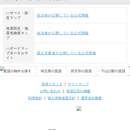
ハザード・防
自治体が公開している公式情報
災マップ
地震防災・地
震危険度マッ
自治体が公開している公式情報
プ
ハザードマッ
プポータルサ
国土交通省が公開している公式情報
イト
賃貸の物件を探す
埼玉県の賃貸
所沢市の賃貸
下山口駅の賃貸
賃貸スモッカ
|
サイトマップ
お問い合わせ
|
賃貸広告の掲載
利用規約
|
個人情報保護方針
|
運営会社概要