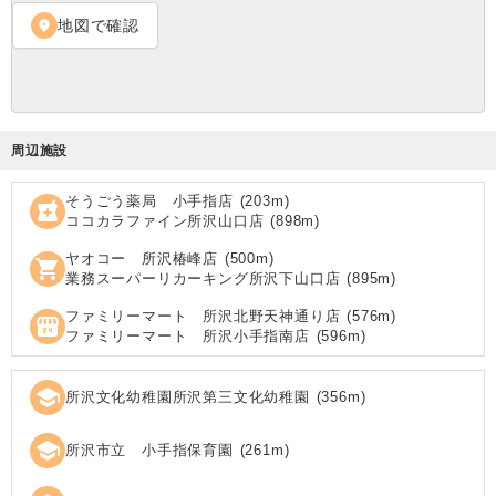
地図で確認
location_on
周辺施設
そうごう薬局 小手指店
(
203
m)
local_pharmacy
ココカラファイン所沢山口店
(
898
m)
ヤオコー 所沢椿峰店
(
500
m)
shopping_cart
業務スーパーリカーキング所沢下山口店
(
895
m)
ファミリーマート 所沢北野天神通り店
(
576
m)
local_convenience_store
ファミリーマート 所沢小手指南店
(
596
m)
school
所沢文化幼稚園所沢第三文化幼稚園
(
356
m)
school
所沢市立 小手指保育園
(
261
m)