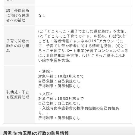
認可外保育所
に預ける保護
なし
者への補助
(1)「ところっこ・親子で楽しむ運動遊び」を実施。
(2)「ところっこ子育てガイド」を配布。(3)所沢市
子育て関連の
こども・若者情報チャンネル(LINEアカウント)に
独自の取り組
て、子育て世帯や若者に関する情報を発信。(4)とこ
み
ろっこ子育てサポート事業(子育てコンシェルジュ等
による育児相談)を実施。(5)ところっこ親子ふれあ
い絵本事業を実施。
＜通院＞
対象年齢：
18歳3月末まで
自己負担：
自己負担なし
所得制限：
所得制限なし
乳幼児・子ど
＜入院＞
も医療費助成
対象年齢：
18歳3月末まで
自己負担：
自己負担なし
（
入院時食事療養費の標準負担額の自己負担あ
り。
）
所得制限：
所得制限なし
所沢市(埼玉県)の行政の防災情報