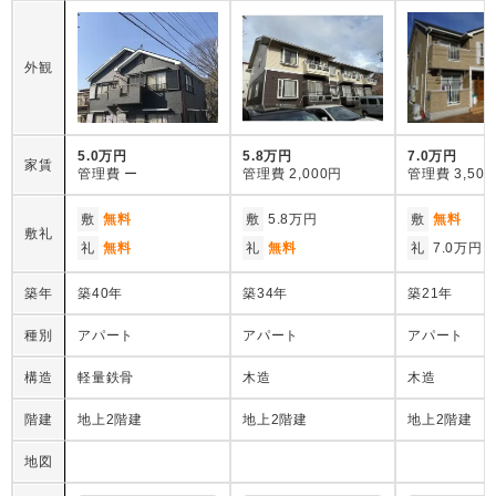
外観
5.0万円
5.8万円
7.0万円
家賃
管理費
ー
管理費
2,000円
管理費
3,50
敷
無料
敷
5.8万円
敷
無料
敷礼
礼
無料
礼
無料
礼
7.0万円
築年
築40年
築34年
築21年
種別
アパート
アパート
アパート
構造
軽量鉄骨
木造
木造
階建
地上2階建
地上2階建
地上2階建
地図