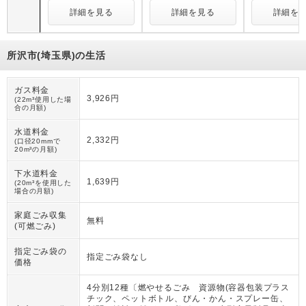
詳細を見る
詳細を見る
詳細を
所沢市(埼玉県)の生活
ガス料金
3,926円
(22m³使用した場
合の月額)
水道料金
2,332円
(口径20mmで
20m³の月額)
下水道料金
1,639円
(20m³を使用した
場合の月額)
家庭ごみ収集
無料
(可燃ごみ)
指定ごみ袋の
指定ごみ袋なし
価格
4分別12種〔燃やせるごみ 資源物(容器包装プラス
チック、ペットボトル、びん・かん・スプレー缶、