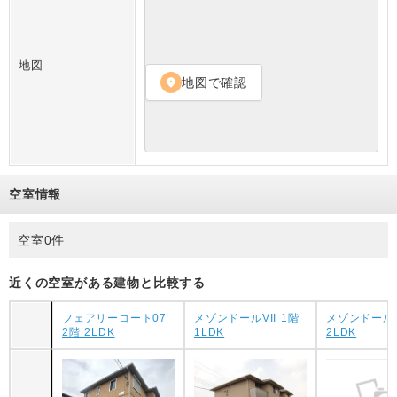
地図
地図で確認
location_on
空室情報
空室0件
近くの空室がある建物と比較する
フェアリーコート07
メゾンドールVII 1階
メゾンドールVI
2階 2LDK
1LDK
2LDK