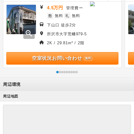
4.5万円
管理費
ー
敷
無料
礼
無料
下山口 徒歩2分
zoom_in
所沢市大字荒幡979-5
2K / 29.81m² / 2階
空室状況お問い合わせ
無料
周辺環境
周辺地図