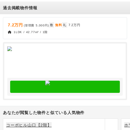
過去掲載物件情報
7.2万円
敷
無料
礼
7.2万円
(管理費
5,000円
)
1LDK / 42.77m² / 1階
あなたが閲覧した物件と似ている人気物件
コーポヒル山口【2階】
ホ