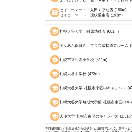
セイコーマート 丸田くぼた店
(
180
m)
local_convenience_store
セイコーマート 環状通東店
(
193
m)
school
札幌大谷大学 附属幼稚園
(
681
m)
school
あんあん保育園 プラス環状通東ルーム
(
school
札幌市立明園小学校
(
511
m)
school
札幌大谷中学校
(
473
m)
school
札幌大谷大学 札幌市東区のキャンパス
(
4
school
札幌大谷大学短期大学部 札幌市東区のキ
school
天使大学 札幌市東区のキャンパス
(
1,318
※周辺情報は不動産会社から提供された情報ではなく、弊サービ
※2024年10月時点のデータを元にしているため、最新および正