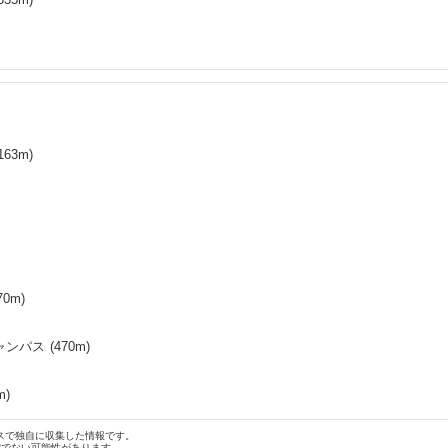
163
m)
70
m)
ャンパス
(
470
m)
m)
スで独自に収集した情報です。
確でない可能性があります。