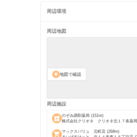
周辺環境
周辺地図
地図で確認
location_on
周辺施設
のぞみ調剤薬局
(
151
m)
local_pharmacy
株式会社クリオネ クリオネ北１７条薬
マックスバリュ 元町店
(
268
m)
shopping_cart
まいばすけっと 北１４条東１５丁目店
(