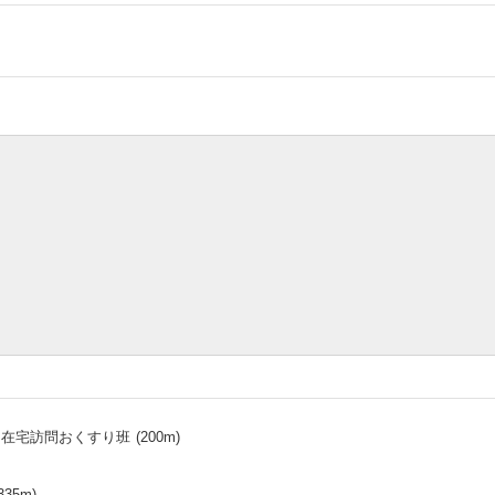
局在宅訪問おくすり班
(
200
m)
335
m)