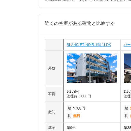
近くの空室がある建物と比較する
BLANC ET NOIR 1階 1LDK
パー
外観
5.3万円
2.5
家賃
管理費
3,000円
管理
敷
5.3万円
敷
敷礼
礼
無料
礼
築年
築9年
築3