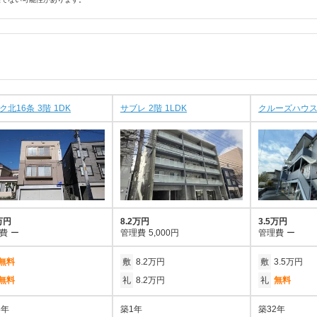
ク北16条 3階 1DK
サブレ 2階 1LDK
クルーズハウス環
万円
8.2万円
3.5万円
費
ー
管理費
5,000円
管理費
ー
無料
敷
8.2万円
敷
3.5万円
無料
礼
8.2万円
礼
無料
8年
築1年
築32年