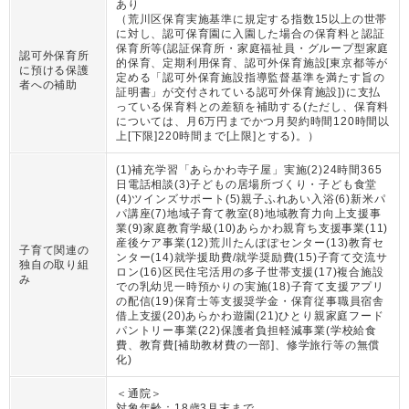
あり
（
荒川区保育実施基準に規定する指数15以上の世帯
に対し、認可保育園に入園した場合の保育料と認証
保育所等(認証保育所・家庭福祉員・グループ型家庭
認可外保育所
的保育、定期利用保育、認可外保育施設[東京都等が
に預ける保護
定める「認可外保育施設指導監督基準を満たす旨の
者への補助
証明書」が交付されている認可外保育施設])に支払
っている保育料との差額を補助する(ただし、保育料
については、月6万円までかつ月契約時間120時間以
上[下限]220時間まで[上限]とする)。
）
(1)補充学習「あらかわ寺子屋」実施(2)24時間365
日電話相談(3)子どもの居場所づくり・子ども食堂
(4)ツインズサポート(5)親子ふれあい入浴(6)新米パ
パ講座(7)地域子育て教室(8)地域教育力向上支援事
業(9)家庭教育学級(10)あらかわ親育ち支援事業(11)
産後ケア事業(12)荒川たんぽぽセンター(13)教育セ
子育て関連の
ンター(14)就学援助費/就学奨励費(15)子育て交流サ
独自の取り組
ロン(16)区民住宅活用の多子世帯支援(17)複合施設
み
での乳幼児一時預かりの実施(18)子育て支援アプリ
の配信(19)保育士等支援奨学金・保育従事職員宿舎
借上支援(20)あらかわ遊園(21)ひとり親家庭フード
パントリー事業(22)保護者負担軽減事業(学校給食
費、教育費[補助教材費の一部]、修学旅行等の無償
化)
＜通院＞
対象年齢：
18歳3月末まで