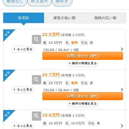
敷金なし
即入居可
南向き
新着順
家賃の低い順
面積の広い順
新着
23.5万円
(管理費
2.0万円
)
zoom_in
敷
23.5万円
礼
無料
方位
西
もっと見る
▼
2SLDK / 56.4m² / 4階
お問い合わせ
無料
物件の特徴を見る
▼
新着
23.7万円
(管理費
2.0万円
)
zoom_in
敷
23.7万円
礼
無料
方位
東
もっと見る
▼
2SLDK / 56.4m² / 9階
お問い合わせ
無料
物件の特徴を見る
▼
新着
zoom_in
15.0万円
(管理費
1.5万円
)
敷
15.0万円
礼
15.0万円
方位
東
もっと見る
▼