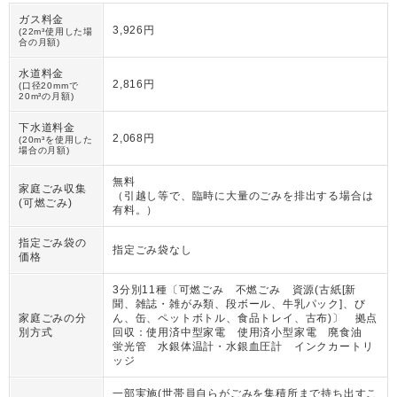
ガス料金
3,926円
(22m³使用した場
合の月額)
水道料金
2,816円
(口径20mmで
20m³の月額)
下水道料金
2,068円
(20m³を使用した
場合の月額)
無料
家庭ごみ収集
（
引越し等で、臨時に大量のごみを排出する場合は
(可燃ごみ)
有料。
）
指定ごみ袋の
指定ごみ袋なし
価格
3分別11種〔可燃ごみ 不燃ごみ 資源(古紙[新
聞、雑誌・雑がみ類、段ボール、牛乳パック]、び
家庭ごみの分
ん、缶、ペットボトル、食品トレイ、古布)〕 拠点
別方式
回収：使用済中型家電 使用済小型家電 廃食油
蛍光管 水銀体温計・水銀血圧計 インクカートリ
ッジ
一部実施(世帯員自らがごみを集積所まで持ち出すこ