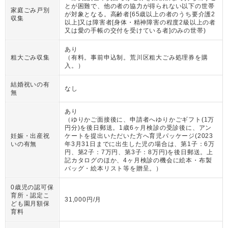
とが困難で、他の者の協力が得られない以下の世帯
家庭ごみ戸別
が対象となる。高齢者[65歳以上の者のうち要介護2
収集
以上]又は障害者[身体・精神障害の程度2級以上の者
又は愛の手帳の交付を受けている者]のみの世帯)
あり
粗大ごみ収集
（
有料。事前申込制。荒川区粗大ごみ処理券を購
入。
）
結婚祝いの有
なし
無
あり
（
ゆりかご面接後に、申請者へゆりかごギフト(1万
円分)を後日郵送。1歳6ヶ月検診の受診後に、アン
妊娠・出産祝
ケートを提出いただいた方へ育児パッケージ(2023
いの有無
年3月31日までに出生した児の場合は、第1子：6万
円、第2子：7万円、第3子：8万円)を後日郵送。上
記カタログのほか、4ヶ月検診の機会に絵本・布製
バッグ・絵本リスト等を贈呈。
）
0歳児の認可保
育所・認定こ
31,000円/月
ども園月額保
育料