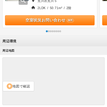
zoom_in
荒川区荒川５
2LDK / 50.71m² / 2階
空室状況お問い合わせ
無料
周辺環境
周辺地図
地図で確認
location_on