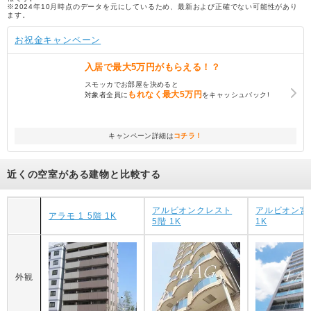
※2024年10月時点のデータを元にしているため、最新および正確でない可能性があり
ます。
お祝金キャンペーン
入居で
最大5万円
がもらえる！？
スモッカでお部屋を決めると
もれなく
最大5万円
対象者全員に
をキャッシュバック!
キャンペーン詳細は
コチラ！
近くの空室がある建物と比較する
アルビオンクレスト
アルビオン宮
アラモ 1 5階 1K
5階 1K
1K
外観