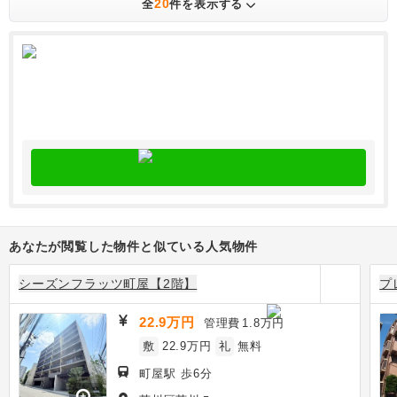
20
全
件を表示する
あなたが閲覧した物件と似ている人気物件
シーズンフラッツ町屋【2階】
プ
22.9万円
管理費
1.8万円
敷
22.9万円
礼
無料
町屋駅 歩6分