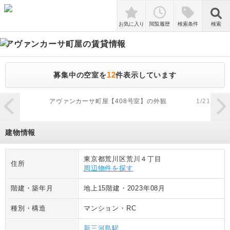
検索
お気に入り
閲覧履歴
検索条件
検索
アヴァンカーサ町屋
の賃貸情報
12
募集中の空室を
件表示しています
zoom_in
アヴァンカーサ町屋【408号室】の外観
1
/
21
建物情報
東京都荒川区荒川４丁目
住所
周辺物件を探す
階建・築年月
地上15階建
・
2023年08月
種別・構造
マンション
・
RC
新三河島駅