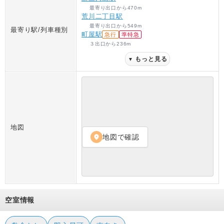
最寄り出口
から
470
m
荒川二丁目駅
最寄り出口
から
549
m
最寄り駅/列車種別
町屋駅
急行
準特急
３出口
から
236
m
もっと見る
▼
地図
地図で確認
location_on
空室情報