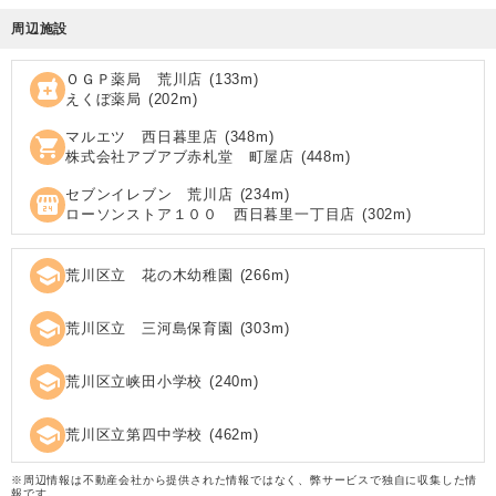
周辺施設
ＯＧＰ薬局 荒川店
(
133
m)
local_pharmacy
えくぼ薬局
(
202
m)
マルエツ 西日暮里店
(
348
m)
shopping_cart
株式会社アブアブ赤札堂 町屋店
(
448
m)
セブンイレブン 荒川店
(
234
m)
local_convenience_store
ローソンストア１００ 西日暮里一丁目店
(
302
m)
school
荒川区立 花の木幼稚園
(
266
m)
school
荒川区立 三河島保育園
(
303
m)
school
荒川区立峡田小学校
(
240
m)
school
荒川区立第四中学校
(
462
m)
※周辺情報は不動産会社から提供された情報ではなく、弊サービスで独自に収集した情
報です。