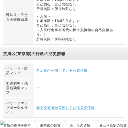
自己負担：
自己負担なし
所得制限：
所得制限なし
乳幼児・子ど
＜入院＞
も医療費助成
対象年齢：
18歳3月末まで
自己負担：
自己負担なし
（
入院時食事療養費の標準負担額の自己負担あ
り。
）
所得制限：
所得制限なし
荒川区(東京都)の行政の防災情報
ハザード・防
自治体が公開している公式情報
災マップ
地震防災・地
震危険度マッ
ー
プ
ハザードマッ
プポータルサ
国土交通省が公開している公式情報
イト
賃貸の物件を探す
東京都の賃貸
荒川区の賃貸
新三河島駅の賃貸