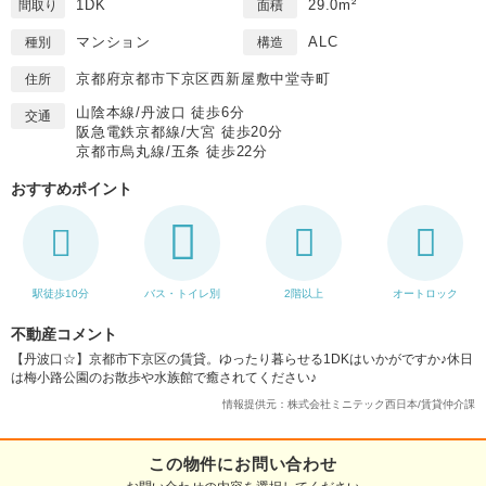
1DK
29.0m²
間取り
面積
マンション
ALC
種別
構造
京都府京都市下京区西新屋敷中堂寺町
住所
山陰本線/丹波口 徒歩6分
交通
阪急電鉄京都線/大宮 徒歩20分
京都市烏丸線/五条 徒歩22分
おすすめポイント
駅徒歩10分
バス・トイレ別
2階以上
オートロック
不動産コメント
【丹波口☆】京都市下京区の賃貸。ゆったり暮らせる1DKはいかがですか♪休日
は梅小路公園のお散歩や水族館で癒されてください♪
情報提供元：株式会社ミニテック西日本/賃貸仲介課
この物件にお問い合わせ