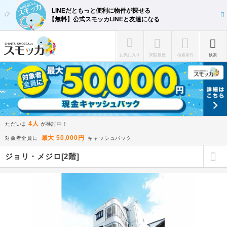
LINEだともっと便利に物件が探せる
【無料】公式スモッカLINEと友達になる
お気に入り
閲覧履歴
検索条件
検索
4人
ただいま
が検討中！
最大 50,000円
対象者全員に
キャッシュバック
ジョリ・メジロ[2階]