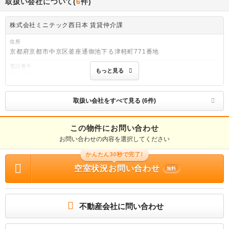
取扱い会社について(
6
件)
株式会社ミニテック西日本 賃貸仲介課
住所
京都府京都市中京区釜座通御池下る津軽町771番地
電話番号
もっと見る
075-254-4488
免許番号
国土交通大臣免許(2)第8816号
取扱い会社をすべて見る (6件)
取引態様
仲介先物
この物件にお問い合わせ
お問い合わせの内容を選択してください
物件管理番号
260124462
かんたん30秒で完了!
※お問い合わせの際には、担当者へ物件管理番号をお伝えください。
空室状況お問い合わせ
無料
連絡先
0037-6008-5222
物件に関する情報
不動産会社に問い合わせ
物件の所在地 : 京都府京都市下京区西新屋敷中堂寺町 / 交通の利便 : 山陰本線/丹波
口 徒歩6分、阪急電鉄京都線/大宮 徒歩20分、京都市烏丸線/五条 徒歩22分 / 面積 :
29.0m² / 築年月 : 1993年09月 / 賃料 : 5.7万円 / 管理費又は共益費等 : 3,000円 /
礼金等 : 1ヶ月 / 敷金 : 無料、保証金等 : －、 償却、敷引 : － / 住宅総合保険等の