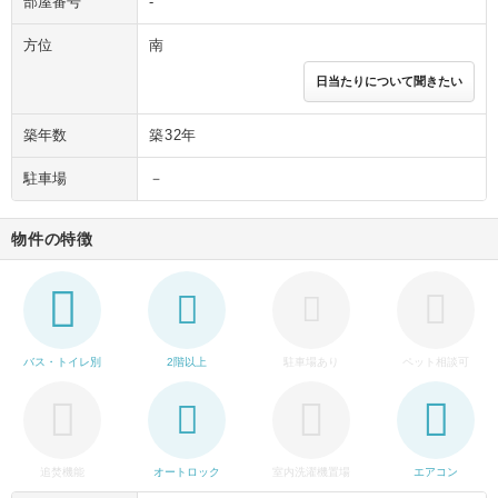
部屋番号
-
方位
南
日当たりについて聞きたい
築年数
築32年
駐車場
－
物件の特徴
バス・トイレ別
2階以上
駐車場あり
ペット相談可
追焚機能
オートロック
室内洗濯機置場
エアコン