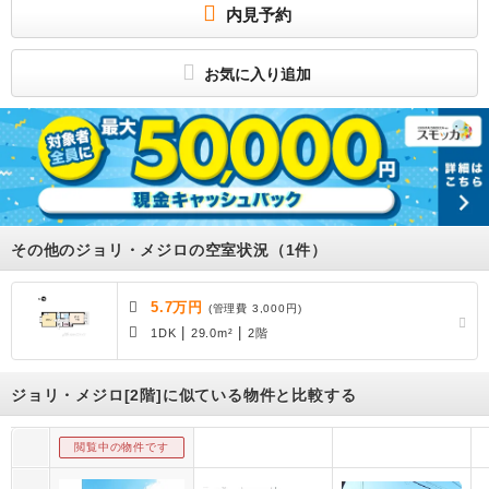
内見予約
損害保険料 : 17000円(2年) / その他 : 管理人：巡回 更新料：1ヶ月 更新料区分：
新賃料 その他一時金：入居安心サービス：16500円、エアコンクリーニング：132
00円 保証人：要 保証人代行：必須 全保連 保証人代行詳細：初回:総賃料の50％
更新:10，000円/年 京都市内で賃貸・管理・売買・リフォーム・テナント・不動産
お気に入り追加
に関すること、全力サポートいたします♪
【丹波口☆】京都市下京区の賃貸。ゆったり暮らせる1DKはいかがですか♪休日は梅
小路公園のお散歩や水族館で癒されてください♪
所属団体
公益財団法人 日本賃貸住宅管理協会
公益社団法人 全国宅地建物取引業協会
－
その他のジョリ・メジロの空室状況（1件）
5.7万円
(管理費 3,000円)
|
|
1DK
29.0m²
2階
ジョリ・メジロ[2階]に似ている物件と比較する
閲覧中の物件です