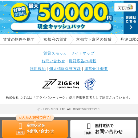
賃貸の物件を探す
京都府の賃貸
京都市下京区の賃貸
丹波口駅
賃貸スモッカ
|
サイトマップ
お問い合わせ
|
賃貸広告の掲載
利用規約
|
個人情報保護方針
|
運営会社概要
株式会社じげんは「プライバシーマーク」使用許諾事業者として認定されています。
(C) ZIGExN CO., LTD. ALL RIGHTS RESERVED.
かんたん30秒で完了!
空室状況を
無料電話で
お問い合わせ
お問い合わせ
無料
無料