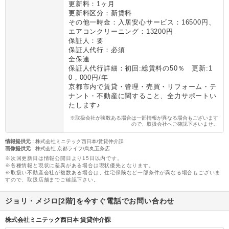
更新料：1ヶ月
更新料区分：新賃料
その他一時金：入居安心サービス：16500円、
エアコンクリーニング：13200円
保証人：要
保証人代行：必須
全保連
保証人代行詳細：初回:総賃料の50％ 更新:1
0，000円/年
京都市内で賃貸・管理・売買・リフォーム・テ
ナント・不動産に関すること、全力サポートい
たします♪
※取扱会社が複数ある場合は一部情報が異なる場合もございます
ので、取扱会社へご確認下さいませ。
情報提供元
:
株式会社ミニテック西日本/賃貸仲介課
画像提供元
:
株式会社 京都ライフ/烏丸五条店
※次回更新日は情報公開日より15日以内です。
※各種情報と現状に差異がある場合は現状優先となります。
※取扱い不動産会社が複数ある場合は、住宅保険など一部条件が異なる場合もございま
すので、取扱店舗までご確認下さい。
ジョリ・メジロ[2階]を今すぐ電話でお問い合わせ
株式会社ミニテック西日本 賃貸仲介課