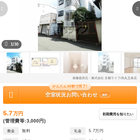
1/30
画像提供元：株式会社 京都ライフ/烏丸五条店
かんたん30秒で完了!
空室状況お問い合わせ
無料
5.7
万円
初期費用を知りたい
(管理費等:3,000円)
無料
5.7万円
敷金
礼金