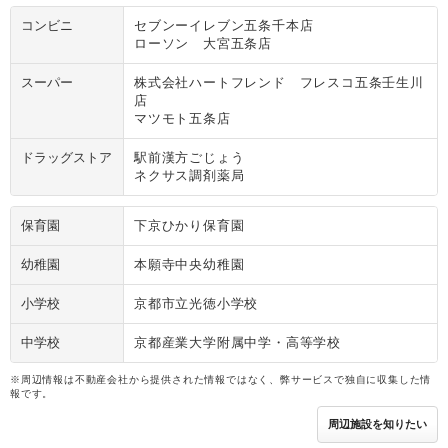
コンビニ
セブンーイレブン五条千本店
ローソン 大宮五条店
スーパー
株式会社ハートフレンド フレスコ五条壬生川
店
マツモト五条店
ドラッグストア
駅前漢方ごじょう
ネクサス調剤薬局
保育園
下京ひかり保育園
幼稚園
本願寺中央幼稚園
小学校
京都市立光徳小学校
中学校
京都産業大学附属中学・高等学校
※周辺情報は不動産会社から提供された情報ではなく、弊サービスで独自に収集した情
報です。
周辺施設を知りたい