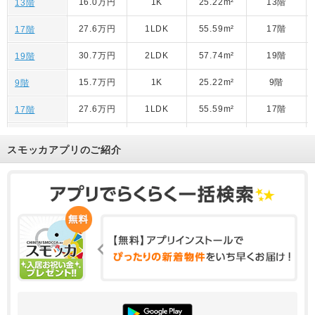
16.0万円
1K
25.22m²
13階
13階
27.6万円
1LDK
55.59m²
17階
17階
30.7万円
2LDK
57.74m²
19階
19階
15.7万円
1K
25.22m²
9階
9階
27.6万円
1LDK
55.59m²
17階
17階
13.7万円
1R
25.02m²
4階
4階
スモッカアプリのご紹介
15.7万円
1R
27.64m²
7階
7階
30.5万円
1LDK
53.82m²
25階
25階
30.6万円
1LDK
55.59m²
29階
2904号室
38.0万円
2LDK
69.78m²
24階
24階
31.8万円
2LDK
59.82m²
26階
26階
37.8万円
2LDK
69.78m²
22階
22階