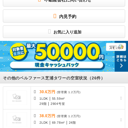
物件の所在地 : 東京都港区芝浦4丁目16-14 / 交通の利便 : 京浜東北・根岸線/田町
徒歩13分、京浜東北・根岸線/高輪ゲートウェイ 徒歩20分、東京都浅草線/泉岳寺 徒
歩16分、「ゆりかもめ 芝浦ふ頭」 徒歩18分 / 面積 : 25.22m² / 築年月 : 2010年0
8月 / 賃料 : 16.0万円 / 管理費又は共益費等 : 8,000円 / 礼金等 : 無料 / 敷金 : 1ヶ
内見予約
月、保証金等 : －、 償却、敷引 : － / 住宅総合保険等の損害保険料 : － / その他 :
ペット相談可（小型犬or猫2匹まで 敷金別途1ヶ月）、アップライトピアノ可、短
期解約違約金有：１年未満総賃料1ヶ月 定借契約２年：再契約相談可能 その他ラ
ンニングコスト計:220円 保証会社：利用必須 / 駐車場 : 空有 33,000円
お気に入り追加
田町駅徒歩１３分 ピアノ可、ペット可 宅配BOX コンシェアージュサービス有
りのタワーマンション
所属団体
(公社)全日本不動産協会
公益社団法人首都圏不動産公正取引協議会
(公社)不動産保証協会
その他のベルファース芝浦タワーの空室状況（26件）
30.6万円
(管理費 1.2万円)
|
1LDK
55.59m²
|
29階
2904号室
38.0万円
(管理費 1.2万円)
|
|
2LDK
69.78m²
24階