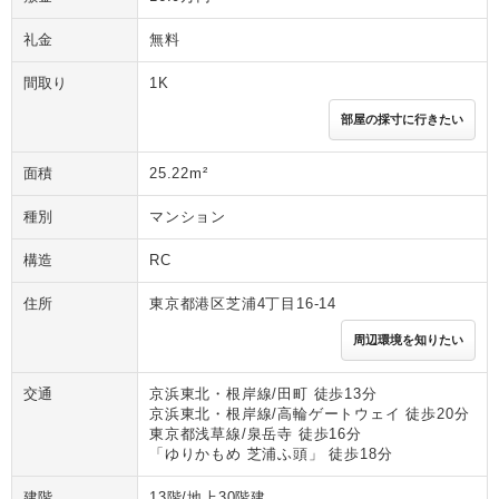
礼金
無料
間取り
1K
部屋の採寸に行きたい
面積
25.22m²
種別
マンション
構造
RC
住所
東京都港区芝浦4丁目16-14
周辺環境を知りたい
交通
京浜東北・根岸線/田町 徒歩13分
京浜東北・根岸線/高輪ゲートウェイ 徒歩20分
東京都浅草線/泉岳寺 徒歩16分
「ゆりかもめ 芝浦ふ頭」 徒歩18分
建階
13階/地上30階建