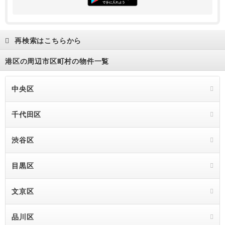
34.3万円
2LDK
59.81m²
30階
3003号室
22.1万円
1DK
37.04m²
15階
1506号室
再検索はこちらから
16.0万円
1R
30.04m²
6階
6階
港区の周辺市区町村の物件一覧
31.3万円
2LDK
57.74m²
25階
25階
31.9万円
2LDK
59.82m²
27階
27階
中央区
30.6万円
2LDK
55.59m²
29階
29階
千代田区
28.7万円
2LDK
53.8m²
25階
25階
31.2万円
2LDK
59.82m²
20階
20階
渋谷区
28.6万円
2LDK
53.8m²
24階
24階
目黒区
31.0万円
2LDK
59.82m²
18階
18階
文京区
27.4万円
1LDK
55.59m²
15階
15階
28.5万円
2LDK
59.82m²
15階
15階
品川区