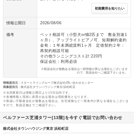
初期費用を知りたい
情報公開日
2026/08/06
備考
ペット相談可（小型犬or猫2匹まで 敷金別途1
ヶ月）、アップライトピアノ可、短期解約違約
金有：１年未満総賃料1ヶ月 定借契約２年：
再契約相談可能
その他ランニングコスト計:220円
保証会社：利用必須
※取扱会社が複数ある場合は一部情報が異なる場合もございます
ので、取扱会社へご確認下さいませ。
情報提供元
:
スタートライングループ株式会社/問い合わせセンター
画像提供元
:
株式会社タウンハウジング東京/浜松町店
※次回更新日は情報公開日より15日以内です。
※各種情報と現状に差異がある場合は現状優先となります。
※取扱い不動産会社が複数ある場合は、住宅保険など一部条件が異なる場合もございま
すので、取扱店舗までご確認下さい。
ベルファース芝浦タワー[13階]を今すぐ電話でお問い合わせ
株式会社タウンハウジング東京 浜松町店