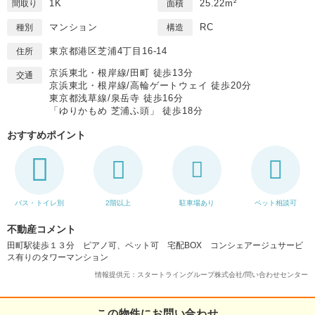
1K
25.22m²
間取り
面積
マンション
RC
種別
構造
東京都港区芝浦4丁目16-14
住所
京浜東北・根岸線/田町 徒歩13分
交通
京浜東北・根岸線/高輪ゲートウェイ 徒歩20分
東京都浅草線/泉岳寺 徒歩16分
「ゆりかもめ 芝浦ふ頭」 徒歩18分
おすすめポイント
バス・トイレ別
2階以上
駐車場あり
ペット相談可
不動産コメント
田町駅徒歩１３分 ピアノ可、ペット可 宅配BOX コンシェアージュサービ
ス有りのタワーマンション
情報提供元：スタートライングループ株式会社/問い合わせセンター
この物件にお問い合わせ