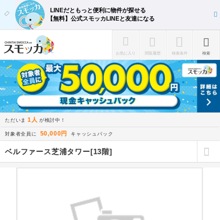
LINEだともっと便利に物件が探せる
【無料】公式スモッカLINEと友達になる
お気に入り
閲覧履歴
検索条件
検索
1人
ただいま
が検討中！
50,000円
対象者全員に
キャッシュバック
ベルファース芝浦タワー[13階]