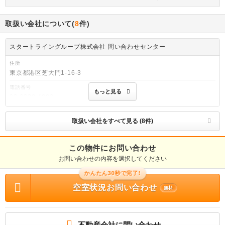
取扱い会社について(
8
件)
スタートライングループ株式会社 問い合わせセンター
住所
東京都港区芝大門1-16-3
電話番号
もっと見る
03-6228-4882
免許番号
東京都知事免許(6)第76891号
取扱い会社をすべて見る (8件)
取引態様
仲介
この物件にお問い合わせ
お問い合わせの内容を選択してください
物件管理番号
R02140-074451
かんたん30秒で完了!
※お問い合わせの際には、担当者へ物件管理番号をお伝えください。
空室状況お問い合わせ
無料
連絡先
0037-6008-5899
物件に関する情報
不動産会社に問い合わせ