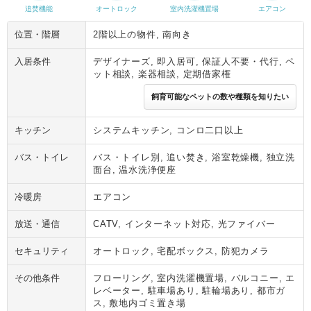
追焚機能
オートロック
室内洗濯機置場
エアコン
位置・階層
2階以上の物件, 南向き
入居条件
デザイナーズ, 即入居可, 保証人不要・代行, ペ
ット相談, 楽器相談, 定期借家権
飼育可能なペットの数や種類を知りたい
キッチン
システムキッチン, コンロ二口以上
バス・トイレ
バス・トイレ別, 追い焚き, 浴室乾燥機, 独立洗
面台, 温水洗浄便座
冷暖房
エアコン
放送・通信
CATV, インターネット対応, 光ファイバー
セキュリティ
オートロック, 宅配ボックス, 防犯カメラ
その他条件
フローリング, 室内洗濯機置場, バルコニー, エ
レベーター, 駐車場あり, 駐輪場あり, 都市ガ
ス, 敷地内ゴミ置き場