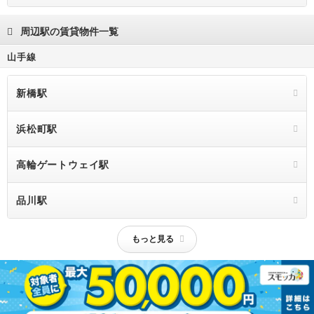
21.8万円
1DK
37.04m²
25階
25階
周辺駅の賃貸物件一覧
15.2万円
1R
25.73m²
13階
13階
山手線
28.6万円
2LDK
53.8m²
24階
24階
新橋駅
27.8万円
1LDK
55.59m²
19階
19階
31.2万円
2LDK
59.82m²
20階
20階
浜松町駅
30.6万円
1LDK
55.59m²
29階
29階
高輪ゲートウェイ駅
31.3万円
2LDK
57.74m²
25階
25階
品川駅
もっと見る