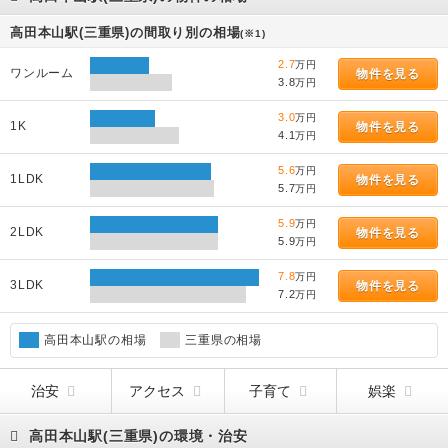
高田本山駅(三重県)の間取り別の相場
(※1)
2.7
万円
ワンルーム
物件を見る
3.8
万円
3.0
万円
1K
物件を見る
4.1
万円
5.6
万円
1LDK
物件を見る
5.7
万円
5.9
万円
2LDK
物件を見る
5.9
万円
7.8
万円
3LDK
物件を見る
7.2
万円
高田本山駅の相場
三重県の相場
治安
アクセス
子育て
娯楽
高田本山駅(三重県)の環境・治安