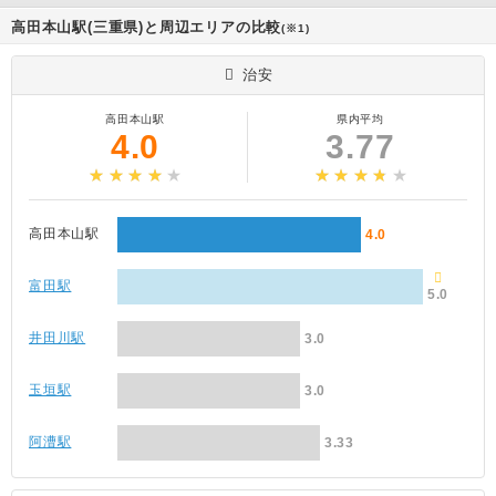
高田本山駅(三重県)と周辺エリアの比較
(※1)
治安
高田本山駅
県内平均
4.0
3.77
高田本山駅
4.0
富田駅
5.0
井田川駅
3.0
玉垣駅
3.0
阿漕駅
3.33