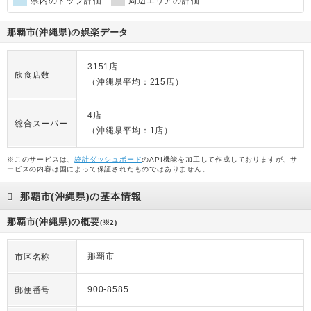
県内のトップ評価
周辺エリアの評価
那覇市(沖縄県)の娯楽データ
3151店
飲食店数
（沖縄県平均：215店）
4店
総合スーパー
（沖縄県平均：1店）
※このサービスは、
統計ダッシュボード
のAPI機能を加工して作成しておりますが、サ
ービスの内容は国によって保証されたものではありません。
那覇市(沖縄県)の基本情報
那覇市(沖縄県)の概要
(※2)
那覇市
市区名称
900-8585
郵便番号