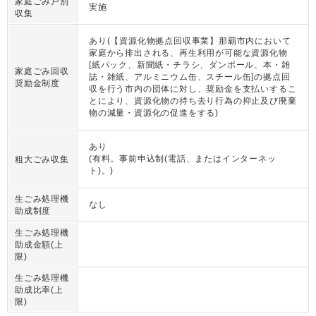
家庭ごみ戸別
実施
収集
あり(【資源化物拠点回収事業】那覇市内において
家庭から排出される、再生利用が可能な資源化物
[紙パック、新聞紙・チラシ、ダンボール、本・雑
家庭ごみ回収
誌・雑紙、アルミニウム缶、スチール缶]の拠点回
奨励金制度
収を行う市内の団体に対し、奨励金を支払いするこ
とにより、資源化物の持ち去り行為の抑止及び廃棄
物の減量・資源化の促進をする)
あり
(有料。事前申込制(電話、またはインターネッ
粗大ごみ収集
ト)。)
生ごみ処理機
なし
助成制度
生ごみ処理機
助成金額(上
限)
生ごみ処理機
助成比率(上
限)