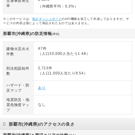
交通事故発生
率
（沖縄県平均：0.3%）
※このサービスは、
統計ダッシュボード
のAPI機能を加工して作成しておりますが、サ
ービスの内容は国によって保証されたものではありません。
那覇市(沖縄県)の防災情報
(※2)
47件
建物火災出火
（人口10,000人当たり1.48）
件数
2,713件
刑法犯認知件
（人口1,000人当たり8.54）
数
ハザード・防
あり
災マップ
地震防災・地
なし
震危険度マッ
プ
那覇市(沖縄県)のアクセスの良さ