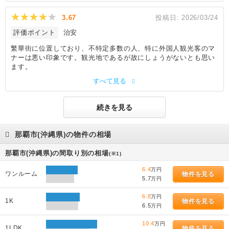
3.67
投稿日:
2026/03/24
評価ポイント
治安
繁華街に位置しており、不特定多数の人、特に外国人観光客のマ
ナーは悪い印象です。観光地であるが故にしょうがないとも思い
ます。
すべて見る
続きを見る
那覇市(沖縄県)の物件の相場
那覇市(沖縄県)の間取り別の相場
(※1)
6.4
万円
ワンルーム
物件を見る
5.7
万円
6.8
万円
1K
物件を見る
6.5
万円
10.4
万円
1LDK
物件を見る