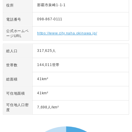
那覇市泉崎1-1-1
役所
098-867-0111
電話番号
公式ホームペ
https://www.city.naha.okinawa.jp/
ージURL
317,625人
総人口
144,011世帯
世帯数
41km²
総面積
41km²
可住地面積
可住地人口密
7,698人/km²
度