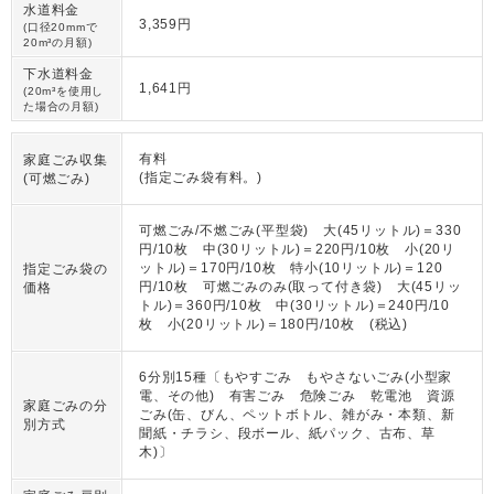
水道料金
3,359円
(口径20mmで
20m³の月額)
下水道料金
1,641円
(20m³を使用し
た場合の月額)
有料
家庭ごみ収集
(指定ごみ袋有料。)
(可燃ごみ)
可燃ごみ/不燃ごみ(平型袋) 大(45リットル)＝330
円/10枚 中(30リットル)＝220円/10枚 小(20リ
ットル)＝170円/10枚 特小(10リットル)＝120
指定ごみ袋の
円/10枚 可燃ごみのみ(取って付き袋) 大(45リッ
価格
トル)＝360円/10枚 中(30リットル)＝240円/10
枚 小(20リットル)＝180円/10枚 (税込)
6分別15種〔もやすごみ もやさないごみ(小型家
電、その他) 有害ごみ 危険ごみ 乾電池 資源
家庭ごみの分
ごみ(缶、びん、ペットボトル、雑がみ・本類、新
別方式
聞紙・チラシ、段ボール、紙パック、古布、草
木)〕