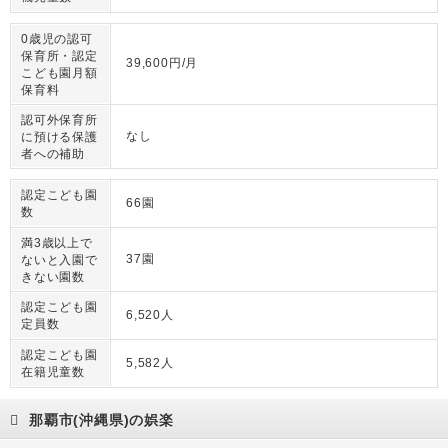
0歳児の認可
保育所・認定
39,600円/月
こども園月額
保育料
認可外保育所
なし
に預ける保護
者への補助
認定こども園
66園
数
満3歳以上で
37園
ないと入園で
きない園数
認定こども園
6,520人
定員数
認定こども園
5,582人
在籍児童数
那覇市(沖縄県)の娯楽