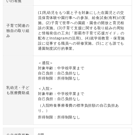
いの有無
(1)乳幼児をもつ親と子を対象にした在園児との交
流保育体験や園行事への参加、給食試食(有料)の実
施。(2)子育て世帯への園庭・園舎の開放と育児相
子育て関連の
談の実施。(3)子育て支援に関する取り組みの周知
独自の取り組
と情報発信の工夫(「那覇市子育て応援ガイド」の
み
配布とInstagramの活用)。(4)就学前教育・保育施
設に従事する職員への研修実施。(5)こども誰でも
通園制度試行的事業。
＜通院＞
対象年齢：中学校卒業まで
自己負担：自己負担なし
所得制限：所得制限なし
乳幼児・子ど
＜入院＞
も医療費助成
対象年齢：中学校卒業まで
自己負担：自己負担なし
（入院時食事療養費の標準負担額の自己負担あ
り。）
所得制限：所得制限なし