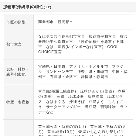
那覇市(沖縄県)の特性
(※2)
商業都市 観光都市
市区の類型
なは男女共同参画都市宣言 那覇市平和宣言 核兵
器廃絶平和都市宣言 「性の多様性を尊重する都
都市宣言
市・なは」宣言(レインボーなは宣言) COOL
CHOICE宣言
宮崎県・日南市 アメリカ・ホノルル市 ブラジ
友好・姉妹・
ル・サンビセンテ市 神奈川県・川崎市 中国・福
親善都市他
州市 石川県・金沢市 静岡県・静岡市
首里織(那覇伝統織物) 琉球びんがた(染織) 壺屋
焼(陶器) 三線 琉球漆器 琉球泡盛 琉球ガラ
ス なはまぐろ 沖縄そば 豆腐よう ちんすこ
特産・名産物
う サーターアンダギー 島豆腐 琉球味噌 ラフ
テーなど
首里城公園・新春の宴(1月) 首里城・中秋の宴(9
月) 首里城祭(10月) 壷屋やちむん通り祭り(11