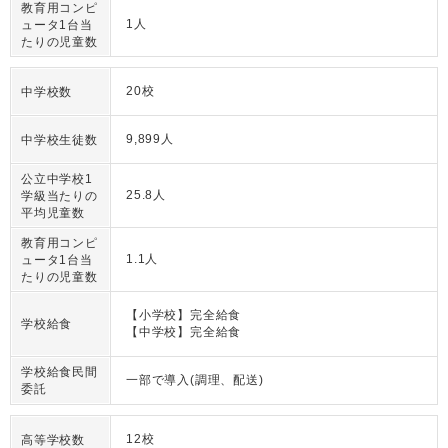
教育用コンピ
1人
ュータ1台当
たりの児童数
20校
中学校数
9,899人
中学校生徒数
公立中学校1
25.8人
学級当たりの
平均児童数
教育用コンピ
1.1人
ュータ1台当
たりの児童数
【小学校】完全給食
学校給食
【中学校】完全給食
学校給食民間
一部で導入(調理、配送)
委託
12校
高等学校数