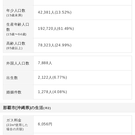
年少人口数
42,381人(13.52%)
(15歳未満)
生産年齢人口
192,720人(61.49%)
数
(15歳〜64歳)
高齢人口数
78,323人(24.99%)
(65歳以上)
7,888人
外国人人口数
2,122人(6.77%)
出生数
1,278人(4.08%)
婚姻件数
那覇市(沖縄県)の生活
(※2)
ガス料金
6,056円
(22m³使用した
場合の月額)