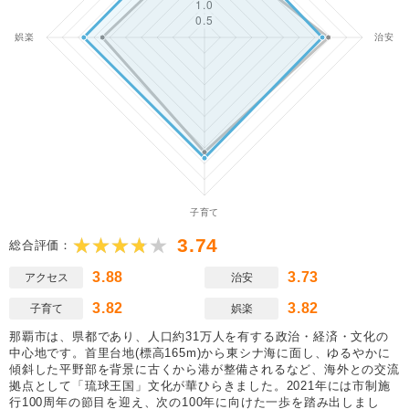
3.74
総合評価：
3.88
3.73
アクセス
治安
3.82
3.82
子育て
娯楽
那覇市は、県都であり、人口約31万人を有する政治・経済・文化の
中心地です。首里台地(標高165m)から東シナ海に面し、ゆるやかに
傾斜した平野部を背景に古くから港が整備されるなど、海外との交流
拠点として「琉球王国」文化が華ひらきました。2021年には市制施
行100周年の節目を迎え、次の100年に向けた一歩を踏み出しまし