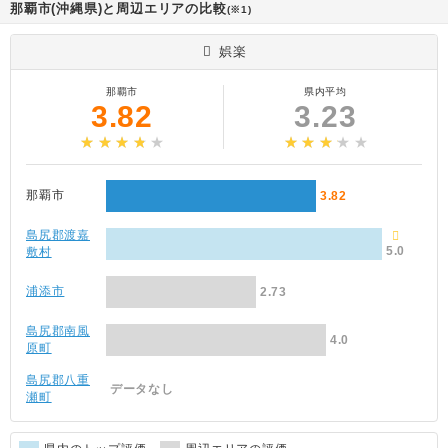
那覇市(沖縄県)と周辺エリアの比較
(※1)
娯楽
那覇市
県内平均
3.82
3.23
那覇市
3.82
島尻郡渡嘉
5.0
敷村
浦添市
2.73
島尻郡南風
4.0
原町
島尻郡八重
データなし
瀬町