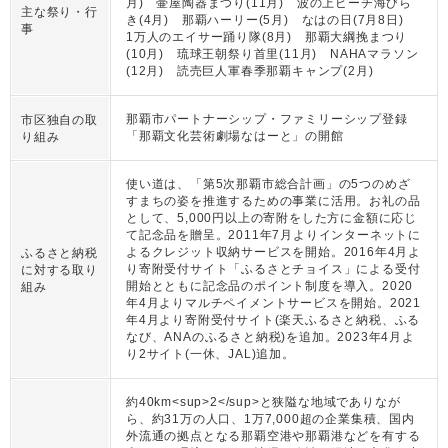
月) 壷屋陶器まつり(11月) 波の上ビーチ海びら
主な祭り・行
き(4月) 那覇ハーリー(5月) なはの日(7月8日)
事
1万人のエイサー踊り隊(8月) 那覇大綱挽まつり
(10月) 琉球王朝祭り首里(11月) NAHAマラソン
(12月) 読売巨人軍春季那覇キャンプ(2月)
那覇市パートナーシップ・ファミリーシップ登録
市区独自の取
「那覇文化芸術劇場なはーと」の開館
り組み
使い道は、「第5次那覇市総合計画」の5つのめざ
すまちの姿を推進するための事業に活用。お礼の品
として、5,000円以上の寄附をした方に金額に応じ
て記念品を贈呈。2011年7月よりインターネットに
よるクレジット収納サービスを開始。2016年4月よ
ふるさと納税
り寄附受付サイト「ふるさとチョイス」による受付
に対する取り
開始とともに記念品のポイント制度を導入。2020
組み
年4月よりマルチペイメントサービスを開始。2021
年4月より寄附受付サイト(楽天ふるさと納税、ふる
なび、ANAのふるさと納税)を追加。2023年4月よ
り2サイト(一休、JAL)追加。
約40km<sup>2</sup>と狭隘な地域でありなが
ら、約31万の人口、1万7,000超の企業集積、国内
外流通の拠点となる那覇空港や那覇港などを有する