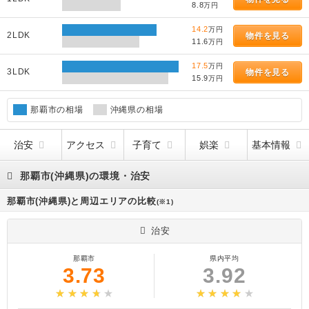
8.8
万円
14.2
万円
2LDK
物件を見る
11.6
万円
17.5
万円
3LDK
物件を見る
15.9
万円
那覇市の相場
沖縄県の相場
治安
アクセス
子育て
娯楽
基本情報
那覇市(沖縄県)の環境・治安
那覇市(沖縄県)と周辺エリアの比較
(※1)
治安
那覇市
県内平均
3.73
3.92