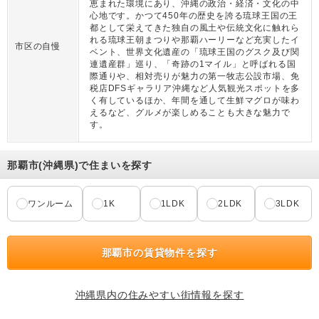
恵まれた環境にあり、沖縄の政治・経済・文化の中
心地です。かつて450年の歴史を誇る琉球王国の王
都として栄えてきた独自の風土や伝統文化に触れら
れる琉球王朝まつりや那覇ハーリーなど充実したイ
市区の自慢
ベント、世界文化遺産の「琉球王国のグスク及び関
連遺産群」巡り、「奇跡の1マイル」と呼ばれる国
際通りや、相対売りが魅力の第一牧志公設市場、免
税店DFSギャラリア沖縄など人気観光スポットを多
く有しているほか、年間を通して生鮮マグロが味わ
えるなど、グルメが楽しめることも大きな魅力で
す。
那覇市(沖縄県)で住まいを探す
ワンルーム
1K
1LDK
2LDK
3LDK
那覇市の賃貸物件を探す
沖縄県内の住みやすい街情報を探す