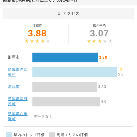
那覇市(沖縄県)と周辺エリアの比較
(※1)
アクセス
那覇市
県内平均
3.88
3.07
那覇市
3.88
島尻郡渡嘉
5.0
敷村
浦添市
3.83
島尻郡南風
4.0
原町
島尻郡八重
データなし
瀬町
県内のトップ評価
周辺エリアの評価