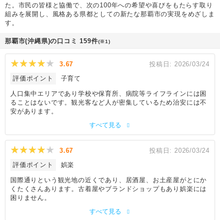
た。市民の皆様と協働で、次の100年への希望や喜びをもたらす取り
組みを展開し、風格ある県都としての新たな那覇市の実現をめざしま
す。
那覇市(沖縄県)の口コミ 159件
(※1)
3.67
投稿日:
2026/03/24
評価ポイント
子育て
人口集中エリアであり学校や保育所、病院等ライフラインには困
ることはないです。観光客など人が密集しているため治安には不
安があります。
すべて見る
3.67
投稿日:
2026/03/24
評価ポイント
娯楽
国際通りという観光地の近くであり、居酒屋、お土産屋がとにか
くたくさんあります。古着屋やブランドショップもあり娯楽には
困りません。
すべて見る