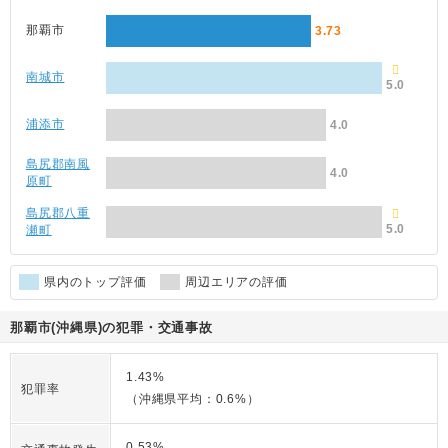
那覇市
3.73
南城市
5.0
浦添市
4.0
島尻郡南風
4.0
原町
島尻郡八重
5.0
瀬町
県内のトップ評価
周辺エリアの評価
那覇市(沖縄県)の犯罪・交通事故
1.43%
犯罪率
（沖縄県平均：0.6%）
0.53%