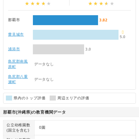
那覇市
3.82
豊見城市
5.0
浦添市
3.0
島尻郡南風
データなし
原町
島尻郡八重
データなし
瀬町
県内のトップ評価
周辺エリアの評価
那覇市(沖縄県)の教育機関データ
公立幼稚園数
0園
(国立を含む)