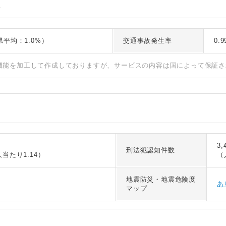
故
岡県平均：1.0%）
交通事故発生率
0.
I機能を加工して作成しておりますが、サービスの内容は国によって保証
3,
刑法犯認知件数
人当たり1.14）
（
地震防災・地震危険度
あ
マップ