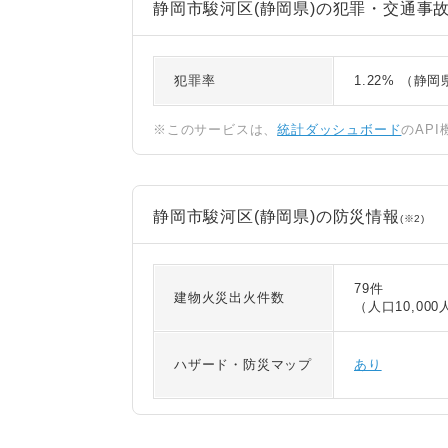
静岡市駿河区(静岡県)の犯罪・交通事
犯罪率
1.22% （静
※このサービスは、
統計ダッシュボード
のAP
静岡市駿河区(静岡県)の防災情報
(※2)
79件
建物火災出火件数
（人口10,000
ハザード・防災マップ
あり