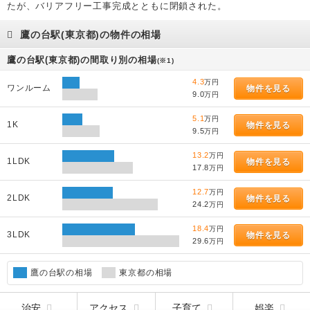
たが、バリアフリー工事完成とともに閉鎖された。
鷹の台駅(東京都)の物件の相場
鷹の台駅(東京都)の間取り別の相場
(※1)
4.3
万円
ワンルーム
物件を見る
9.0
万円
5.1
万円
1K
物件を見る
9.5
万円
13.2
万円
1LDK
物件を見る
17.8
万円
12.7
万円
2LDK
物件を見る
24.2
万円
18.4
万円
3LDK
物件を見る
29.6
万円
鷹の台駅の相場
東京都の相場
治安
アクセス
子育て
娯楽