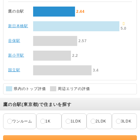
鷹の台駅
2.44
新日本橋駅
5.0
谷保駅
2.57
新小平駅
2.2
国立駅
3.4
県内のトップ評価
周辺エリアの評価
鷹の台駅(東京都)で住まいを探す
ワンルーム
1K
1LDK
2LDK
3LDK