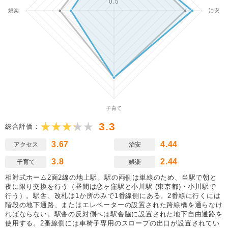
3.3
総合評価：
3.67
4.44
アクセス
治安
3.8
2.44
子育て
娯楽
相対式ホーム2面2線の地上駅。駅の両側は単線のため、当駅で朝と
夜に限り交換を行う（昼間は恋ヶ窪駅と小川駅 (東京都)・小川駅で
行う）。駅舎、改札は1か所のみで1番線側にある。2番線に行くには
階段の地下通路、またはエレベーターの設置された跨線橋を通らなけ
ればならない。駅舎の反対側へは駅舎脇に設置された地下自由通路を
使用する。2番線側には車椅子専用のスロープの出口が設置されてい